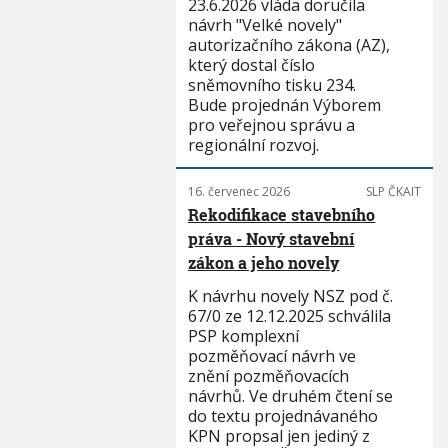
23.6.2026 vláda doručila
návrh "Velké novely"
autorizačního zákona (AZ),
který dostal číslo
sněmovního tisku 234.
Bude projednán Výborem
pro veřejnou správu a
regionální rozvoj.
16. červenec 2026
SLP ČKAIT
Rekodifikace stavebního
práva - Nový stavební
zákon a jeho novely
K návrhu novely NSZ pod č.
67/0 ze 12.12.2025 schválila
PSP komplexní
pozměňovací návrh ve
znění pozměňovacích
návrhů. Ve druhém čtení se
do textu projednávaného
KPN propsal jen jediný z