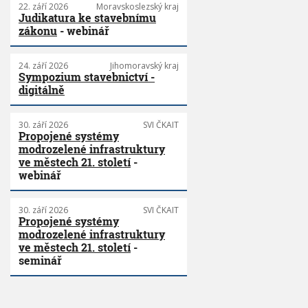
22. září 2026
Moravskoslezský kraj
Judikatura ke stavebnímu
zákonu
- webinář
24. září 2026
Jihomoravský kraj
Sympozium stavebnictví -
digitálně
30. září 2026
SVI ČKAIT
Propojené systémy
modrozelené infrastruktury
ve městech 21. století
-
webinář
30. září 2026
SVI ČKAIT
Propojené systémy
modrozelené infrastruktury
ve městech 21. století
-
seminář