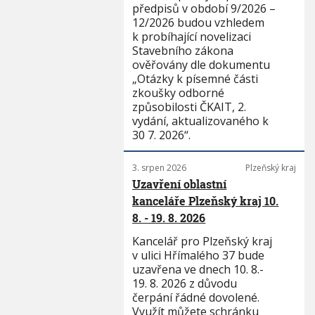
předpisů v období 9/2026 –
12/2026 budou vzhledem
k probíhající novelizaci
Stavebního zákona
ověřovány dle dokumentu
„Otázky k písemné části
zkoušky odborné
způsobilosti ČKAIT, 2.
vydání, aktualizovaného k
30 7. 2026“.
3. srpen 2026
Plzeňský kraj
Uzavření oblastní
kanceláře Plzeňský kraj 10.
8. - 19. 8. 2026
Kancelář pro Plzeňský kraj
v ulici Hřímalého 37 bude
uzavřena ve dnech 10. 8.-
19. 8. 2026 z důvodu
čerpání řádné dovolené.
Využít můžete schránku