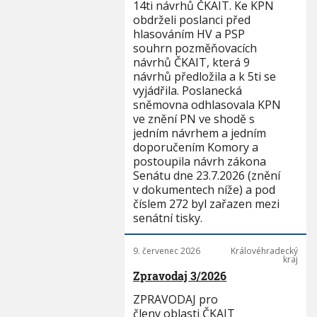
14ti návrhů ČKAIT. Ke KPN
obdrželi poslanci před
hlasováním HV a PSP
souhrn pozměňovacích
návrhů ČKAIT, která 9
návrhů předložila a k 5ti se
vyjádřila. Poslanecká
sněmovna odhlasovala KPN
ve znění PN ve shodě s
jedním návrhem a jedním
doporučením Komory a
postoupila návrh zákona
Senátu dne 23.7.2026 (znění
v dokumentech níže) a pod
číslem 272 byl zařazen mezi
senátní tisky.
9. červenec 2026
Královéhradecký
kraj
Zpravodaj 3/2026
ZPRAVODAJ pro
členy oblasti ČKAIT