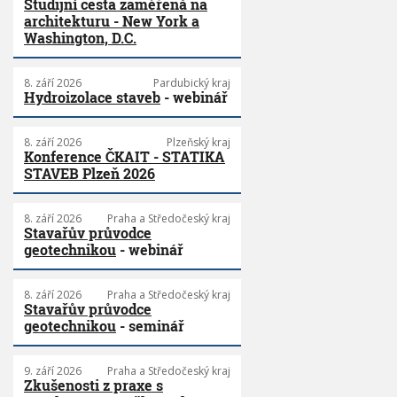
Studijní cesta zaměřená na
architekturu - New York a
Washington, D.C.
8. září 2026
Pardubický kraj
Hydroizolace staveb
- webinář
8. září 2026
Plzeňský kraj
Konference ČKAIT - STATIKA
STAVEB Plzeň 2026
8. září 2026
Praha a Středočeský kraj
Stavařův průvodce
geotechnikou
- webinář
8. září 2026
Praha a Středočeský kraj
Stavařův průvodce
geotechnikou
- seminář
9. září 2026
Praha a Středočeský kraj
Zkušenosti z praxe s