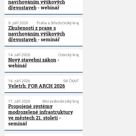
navrhováním výškových
dřevostaveb
- webinář
9. září 2026
Praha a Středočeský kraj
Zkušenosti z praxe s
navrhováním výškových
dřevostaveb
- seminář
14. září 2026
Ústecký kraj
Nový stavební zákon
-
webinář
16. září 2026
SVI ČKAIT
Veletrh: FOR ARCH 2026
17. září 2026
Moravskoslezský kraj
Propojené systémy
modrozelené infrastruktury
ve městech 21. století
-
seminář