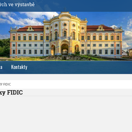
ých ve výstavbě
ia
Kontakty
Y FIDIC
ky FIDIC