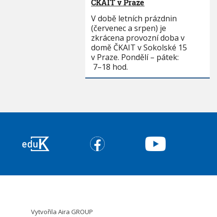
ČKAIT v Praze
V době letních prázdnin
(červenec a srpen) je
zkrácena provozní doba v
domě ČKAIT v Sokolské 15
v Praze. Pondělí – pátek:
7–18 hod.
Vytvořila
Aira GROUP