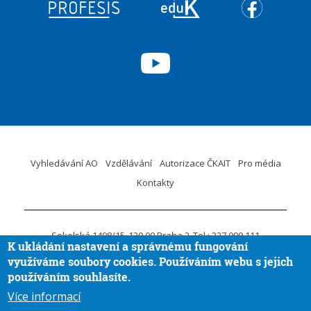
Vyhledávání AO
Vzdělávání
Autorizace ČKAIT
Pro média
Kontakty
Sokolská 1498/15
120 00 Praha 2
Tel.: 227 090 111
K ukládání nastavení a správnému fungování
ID DS:
krvaigt
E-mail.:
ckait@ckait.cz
Ochrana osobních údajů
využíváme soubory cookies. Používáním webu s jejich
Oznámení porušení práva EU
používáním souhlasíte.
Více informací