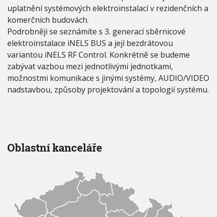
d
uplatnění systémových elektroinstalací v rezidenčních a
o
komerčních budovách.
v
á
Podrobněji se seznámíte s 3. generací sběrnicové
c
elektroinstalace iNELS BUS a její bezdrátovou
h
variantou iNELS RF Control. Konkrétně se budeme
zabývat vazbou mezi jednotlivými jednotkami,
možnostmi komunikace s jinými systémy, AUDIO/VIDEO
nadstavbou, způsoby projektování a topologií systému.
Oblastní kanceláře