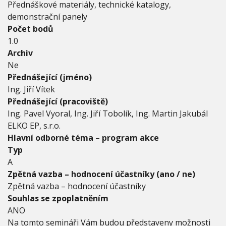
Přednáškové materiály, technické katalogy,
z
demonstrační panely
i
d
Počet bodů
e
1.0
n
Archiv
č
Ne
n
í
Přednášející (jméno)
c
Ing. Jiří Vítek
h
Přednášející (pracoviště)
a
Ing. Pavel Vyoral, Ing. Jiří Tobolík, Ing. Martin Jakubál
k
o
ELKO EP, s.r.o.
m
Hlavní odborné téma – program akce
e
Typ
r
A
č
n
Zpětná vazba – hodnocení účastníky (ano / ne)
í
Zpětná vazba – hodnocení účastníky
c
Souhlas se zpoplatněním
h
ANO
b
u
Na tomto semináři Vám budou představeny možnosti