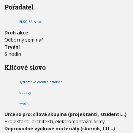
é
V
h
Pořadatel
I
m
G
u
o
A
C
v
E
ELKO EP, s.r.o.
á
e
Druh akce
l
Odborný seminář
e
Trvání
k
t
6 hodin
r
o
Klíčové slovo
i
n
s
systémová elektroinstalace
t
a
budovy
l
využití
a
c
Určeno pro: cílová skupina (projektanti, studenti…)
e
Projektanti, architekti, elektromontážní firmy
v
r
Doprovodné výukové materiály (sborník, CD…)
e