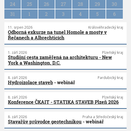
n
24
25
26
27
28
29
30
31
1
2
3
4
5
6
11. srpen 2026
Královéhradecký kraj
Odborná exkurze na tunel Homole a mosty v
Řečanech a Albrechticích
1. září 2026
Plzeňský kraj
Studijní cesta zaměřená na architekturu - New
York a Washington, D.C.
8. září 2026
Pardubický kraj
Hydroizolace staveb
- webinář
8. září 2026
Plzeňský kraj
Konference ČKAIT - STATIKA STAVEB Plzeň 2026
8. září 2026
Praha a Středočeský kraj
Stavařův průvodce geotechnikou
- webinář