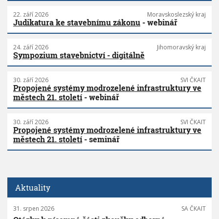
22. září 2026
Moravskoslezský kraj
Judikatura ke stavebnímu zákonu
- webinář
24. září 2026
Jihomoravský kraj
Sympozium stavebnictví - digitálně
30. září 2026
SVI ČKAIT
Propojené systémy modrozelené infrastruktury ve
městech 21. století
- webinář
30. září 2026
SVI ČKAIT
Propojené systémy modrozelené infrastruktury ve
městech 21. století
- seminář
Aktuality
31. srpen 2026
SA ČKAIT