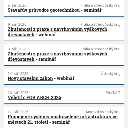
8. září 2026
Praha a Středočeský kraj
Stavařův průvodce geotechnikou
- seminář
9. září 2026
Praha a Středočeský kraj
Zkušenosti z praxe s navrhováním výškových
dřevostaveb
- webinář
9. září 2026
Praha a Středočeský kraj
Zkušenosti z praxe s navrhováním výškových
dřevostaveb
- seminář
14. září 2026
Ústecký kraj
Nový stavební zákon
- webinář
16. září 2026
SVI ČKAIT
Veletrh: FOR ARCH 2026
17. září 2026
Moravskoslezský kraj
Propojené systémy modrozelené infrastruktury ve
městech 21. století
- seminář