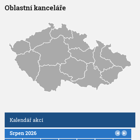
a
V
h
Oblastní kanceláře
I
v
G
u
e
A
C
b
E
Kalendář akcí
Srpen 2026
P