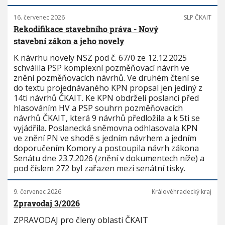
16. červenec 2026
SLP ČKAIT
Rekodifikace stavebního práva - Nový
stavební zákon a jeho novely
K návrhu novely NSZ pod č. 67/0 ze 12.12.2025
schválila PSP komplexní pozměňovací návrh ve
znění pozměňovacích návrhů. Ve druhém čtení se
do textu projednávaného KPN propsal jen jediný z
14ti návrhů ČKAIT. Ke KPN obdrželi poslanci před
hlasováním HV a PSP souhrn pozměňovacích
návrhů ČKAIT, která 9 návrhů předložila a k 5ti se
vyjádřila. Poslanecká sněmovna odhlasovala KPN
ve znění PN ve shodě s jedním návrhem a jedním
doporučením Komory a postoupila návrh zákona
Senátu dne 23.7.2026 (znění v dokumentech níže) a
pod číslem 272 byl zařazen mezi senátní tisky.
9. červenec 2026
Královéhradecký kraj
Zpravodaj 3/2026
ZPRAVODAJ pro členy oblasti ČKAIT