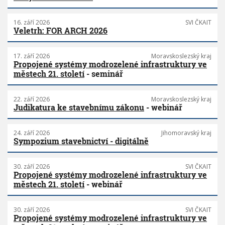
16. září 2026
SVI ČKAIT
Veletrh: FOR ARCH 2026
17. září 2026
Moravskoslezský kraj
Propojené systémy modrozelené infrastruktury ve
městech 21. století
- seminář
22. září 2026
Moravskoslezský kraj
Judikatura ke stavebnímu zákonu
- webinář
24. září 2026
Jihomoravský kraj
Sympozium stavebnictví - digitálně
30. září 2026
SVI ČKAIT
Propojené systémy modrozelené infrastruktury ve
městech 21. století
- webinář
30. září 2026
SVI ČKAIT
Propojené systémy modrozelené infrastruktury ve