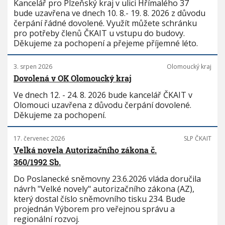
Kancelář pro Plzeňský kraj v ulici Hřímalého 37
bude uzavřena ve dnech 10. 8.- 19. 8. 2026 z důvodu
čerpání řádné dovolené. Využít můžete schránku
pro potřeby členů ČKAIT u vstupu do budovy.
Děkujeme za pochopení a přejeme příjemné léto.
3. srpen 2026
Olomoucký kraj
Dovolená v OK Olomoucký kraj
Ve dnech 12. - 24. 8. 2026 bude kancelář ČKAIT v
Olomouci uzavřena z důvodu čerpání dovolené.
Děkujeme za pochopení.
17. červenec 2026
SLP ČKAIT
Velká novela Autorizačního zákona č.
360/1992 Sb.
Do Poslanecké sněmovny 23.6.2026 vláda doručila
návrh "Velké novely" autorizačního zákona (AZ),
který dostal číslo sněmovního tisku 234. Bude
projednán Výborem pro veřejnou správu a
regionální rozvoj.