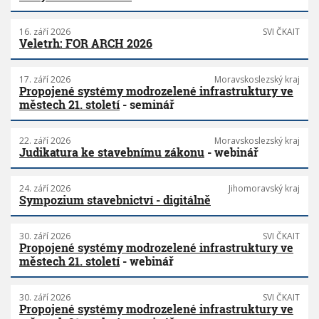
16. září 2026
SVI ČKAIT
Veletrh: FOR ARCH 2026
17. září 2026
Moravskoslezský kraj
Propojené systémy modrozelené infrastruktury ve
městech 21. století
- seminář
22. září 2026
Moravskoslezský kraj
Judikatura ke stavebnímu zákonu
- webinář
24. září 2026
Jihomoravský kraj
Sympozium stavebnictví - digitálně
30. září 2026
SVI ČKAIT
Propojené systémy modrozelené infrastruktury ve
městech 21. století
- webinář
30. září 2026
SVI ČKAIT
Propojené systémy modrozelené infrastruktury ve