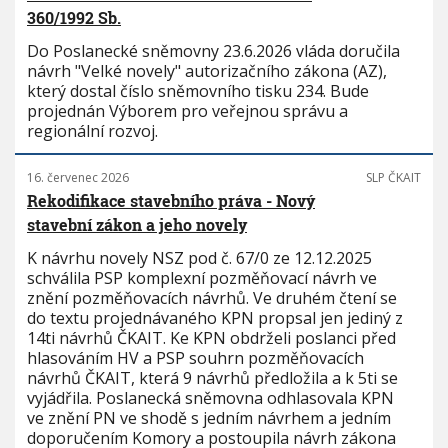
360/1992 Sb.
Do Poslanecké sněmovny 23.6.2026 vláda doručila
návrh "Velké novely" autorizačního zákona (AZ),
který dostal číslo sněmovního tisku 234. Bude
projednán Výborem pro veřejnou správu a
regionální rozvoj.
16. červenec 2026
SLP ČKAIT
Rekodifikace stavebního práva - Nový
stavební zákon a jeho novely
K návrhu novely NSZ pod č. 67/0 ze 12.12.2025
schválila PSP komplexní pozměňovací návrh ve
znění pozměňovacích návrhů. Ve druhém čtení se
do textu projednávaného KPN propsal jen jediný z
14ti návrhů ČKAIT. Ke KPN obdrželi poslanci před
hlasováním HV a PSP souhrn pozměňovacích
návrhů ČKAIT, která 9 návrhů předložila a k 5ti se
vyjádřila. Poslanecká sněmovna odhlasovala KPN
ve znění PN ve shodě s jedním návrhem a jedním
doporučením Komory a postoupila návrh zákona