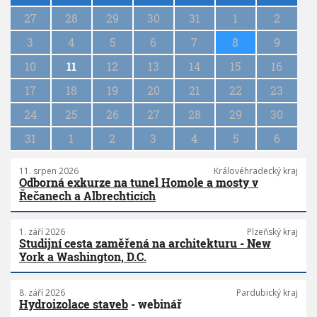
g
27
28
29
30
31
1
2
i
n
3
4
5
6
7
8
9
a
10
11
12
13
14
15
16
t
i
17
18
19
20
21
22
23
o
n
24
25
26
27
28
29
30
31
1
2
3
4
5
6
11. srpen 2026
Královéhradecký kraj
Odborná exkurze na tunel Homole a mosty v
Řečanech a Albrechticích
1. září 2026
Plzeňský kraj
Studijní cesta zaměřená na architekturu - New
York a Washington, D.C.
8. září 2026
Pardubický kraj
Hydroizolace staveb
- webinář