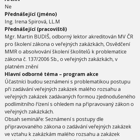
Z
Ne
J
Přednášející (jméno)
E
Ing. Irena Spirová, LL.M
D
Přednášející (pracoviště)
N
O
Mgr. Martin BUDIŠ, odborný lektor akreditován MV ČR
D
pro školení zákona o veřejných zakázkách, Osvědčení
U
MMR o absolvování školení školitelů k problematice
Š
zákona č. 137/2006 Sb., o veřejných zakázkách, v
E
N
platném znění
É
Hlavní odborné téma – program akce
P
Účastníci budou seznámeni s problematikou postupu
O
D
při zadávání veřejných zakázek malého rozsahu a
L
veřejných zakázek zadávaných formou zjednodušeného
I
podlimitního řízení s ohledem na připravovaný zákon o
M
veřejných zakázkách.
I
T
Obsah semináře: Seznámení s postupy dle
N
připravovaného zákona o zadávání veřejných zakázek
Í
ve vztahu k zakázkám malého rozsahu a zakázek
Ř