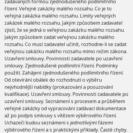
zadávaných formou zjednodušeného podlimitního
Í
Z
řízení. Veřejné zakázky malého rozsahu. Co je to
E
veřejná zakázka malého rozsahu. Limity veřejných
N
zakázek malého rozsahu. Jakým způsobem zadavatel
Í
zjistí, že se jedná o veřejnou zakázku malého rozsahu.
Jakým způsobem zadat veřejnou zakázku malého
rozsahu. Co musí zadavatel učinit, rozhodne-li se zadat
veřejnou zakázku malého rozsahu mimo režim zákona.
Uzavření smlouvy. Povinnosti zadavatele po uzavření
smlouvy. Zjednodušené podlimitní řízení. Podmínky
použití. Zahájení zjednodušeného podlimitního řízení.
Od otevírání obálek do rozhodnutí o výběru
nejvhodnější nabídky (prokazování a posuzování
kvalifikace). Uzavření smlouvy. Povinnosti zadavatele po
uzavření smlouvy. Seznámení s procesem a průběhem
veřejné zakázky od vypracování zadávací dokumentace
až po podpis smlouvy s vítězem výběrového řízení.
Uchazeči budou seznámeni s jednotlivými fázemi
výběrového řízení a s praktickými příklady. Časté chyby.