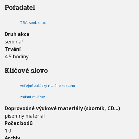
J
V
h
Pořadatel
I
N
G
u
É
A
C
Z
E
TSM, spol. s r.o.
A
K
Druh akce
Á
seminář
Z
Trvání
K
Y
4,5 hodiny
M
A
Klíčové slovo
L
É
H
veřejné zakázky malého rozsahu
O
R
zadání zakázky
O
Doprovodné výukové materiály (sborník, CD…)
Z
S
písemný materiál
A
Počet bodů
H
1.0
U
Archiv
A