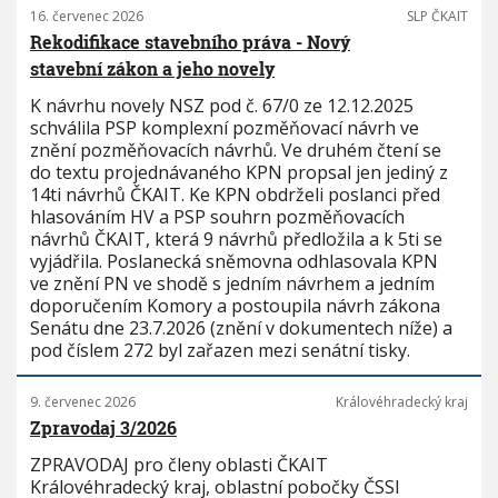
16. červenec 2026
SLP ČKAIT
Rekodifikace stavebního práva - Nový
stavební zákon a jeho novely
K návrhu novely NSZ pod č. 67/0 ze 12.12.2025
schválila PSP komplexní pozměňovací návrh ve
znění pozměňovacích návrhů. Ve druhém čtení se
do textu projednávaného KPN propsal jen jediný z
14ti návrhů ČKAIT. Ke KPN obdrželi poslanci před
hlasováním HV a PSP souhrn pozměňovacích
návrhů ČKAIT, která 9 návrhů předložila a k 5ti se
vyjádřila. Poslanecká sněmovna odhlasovala KPN
ve znění PN ve shodě s jedním návrhem a jedním
doporučením Komory a postoupila návrh zákona
Senátu dne 23.7.2026 (znění v dokumentech níže) a
pod číslem 272 byl zařazen mezi senátní tisky.
9. červenec 2026
Královéhradecký kraj
Zpravodaj 3/2026
ZPRAVODAJ pro členy oblasti ČKAIT
Královéhradecký kraj, oblastní pobočky ČSSI