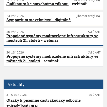
Judikatura ke stavebnímu zákonu
- webinář
24. září 2026
Jihomoravský kraj
Sympozium stavebnictví - digitálně
30. září 2026
SVI ČKAIT
Propojené systémy modrozelené infrastruktury ve
městech 21. století
- webinář
30. září 2026
SVI ČKAIT
Propojené systémy modrozelené infrastruktury ve
městech 21. století
- seminář
Aktuality
31. srpen 2026
SA ČKAIT
Otázky k písemné části zkoušky odborné
způsobilosti ČKAIT