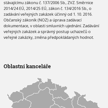
z
stávajícímu zákonu č. 137/2006 Sb., ZVZ. Směrnice
á
2014/24 EÚ, 2014/25 EÚ, zákon č. 134/2016 Sb., o
k
zadávání veřejných zakázek účinný od 1. 10. 2016.
o
Občanský zákoník (NOZ) a úprava zadávací
n
a
dokumentace, v oblasti smluvních ujednání. Zadávání
z
veřejných zakázek a správný postup uchazečů o
h
veřejné zakázky, změna předpokládaných hodnot.
l
e
d
i
s
k
Oblastní kanceláře
a
d
o
d
r
ž
e
n
í
p