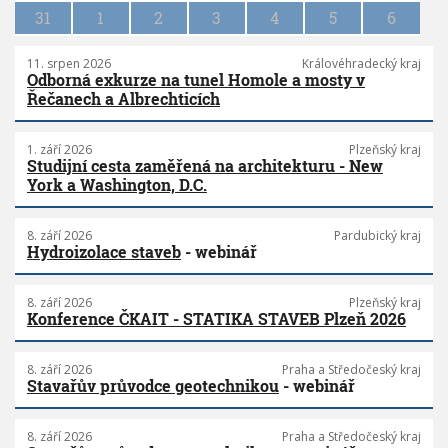
a
31
1
2
3
4
5
6
k
á
z
11. srpen 2026
Královéhradecký kraj
Odborná exkurze na tunel Homole a mosty v
k
Řečanech a Albrechticích
á
c
h
1. září 2026
Plzeňský kraj
v
Studijní cesta zaměřená na architekturu - New
č
York a Washington, D.C.
e
t
n
8. září 2026
Pardubický kraj
Hydroizolace staveb
- webinář
ě
u
z
8. září 2026
Plzeňský kraj
a
Konference ČKAIT - STATIKA STAVEB Plzeň 2026
v
ř
e
8. září 2026
Praha a Středočeský kraj
Stavařův průvodce geotechnikou
- webinář
n
í
v
8. září 2026
Praha a Středočeský kraj
y