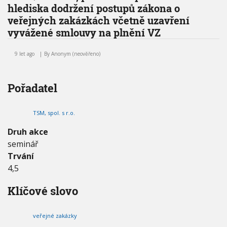
hlediska dodržení postupů zákona o
V
h
I
veřejných zakázkách včetně uzavření
G
u
A
vyvážené smlouvy na plnění VZ
C
E
V
E
9 let ago
By
Anonym (neověřeno)
Ř
E
J
Pořadatel
N
É
Z
TSM, spol. s r.o.
A
K
Druh akce
Á
seminář
Z
Trvání
K
Y
4,5
A
O
Klíčové slovo
B
Č
A
veřejné zakázky
N