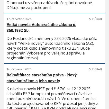
Olomouci uzavřena z důvodu čerpání dovolené.
Děkujeme za pochopení.
17. červenec 2026
SLP ČKAIT
Velká novela Autorizačního zákona č.
360/1992 Sb.
Do Poslanecké sněmovny 23.6.2026 vláda doručila
návrh "Velké novely" autorizačního zákona (AZ),
který dostal číslo sněmovního tisku 234. Bude
projednán Výborem pro veřejnou správu a
regionální rozvoj.
16. červenec 2026
SLP ČKAIT
Rekodifikace stavebního práva - Nový
stavební zákon a jeho novely
K návrhu novely NSZ pod č. 67/0 ze 12.12.2025
schválila PSP komplexní pozměňovací návrh ve
znění pozměňovacích návrhů. Ve druhém čtení se
do textu projednávaného KPN propsal jen jediný z
14ti návrhů ČKAIT. Ke KPN obdrželi poslanci před