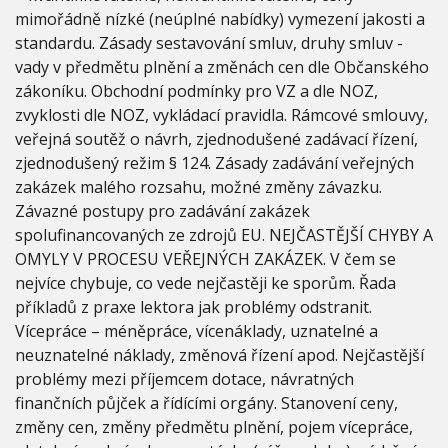
1
mimořádně nízké (neúplné nabídky) vymezení jakosti a
6
standardu. Zásady sestavování smluv, druhy smluv -
/
vady v předmětu plnění a změnách cen dle Občanského
2
0
zákoníku. Obchodní podmínky pro VZ a dle NOZ,
1
zvyklosti dle NOZ, vykládací pravidla. Rámcové smlouvy,
7
veřejná soutěž o návrh, zjednodušené zadávací řízení,
N
zjednodušený režim § 124. Zásady zadávání veřejných
o
v
zakázek malého rozsahu, možné změny závazku.
ý
Závazné postupy pro zadávání zakázek
z
spolufinancovaných ze zdrojů EU. NEJČASTĚJŠÍ CHYBY A
á
OMYLY V PROCESU VEŘEJNÝCH ZAKÁZEK. V čem se
k
o
nejvíce chybuje, co vede nejčastěji ke sporům. Řada
n
příkladů z praxe lektora jak problémy odstranit.
č
Vícepráce – méněpráce, vícenáklady, uznatelné a
.
neuznatelné náklady, změnová řízení apod. Nejčastější
1
3
problémy mezi příjemcem dotace, návratných
4
finančních půjček a řídícími orgány. Stanovení ceny,
/
změny cen, změny předmětu plnění, pojem vícepráce,
2