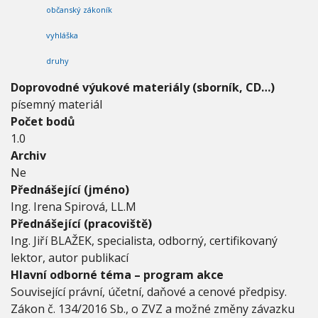
S
občanský zákoník
K
vyhláška
Ý
Z
druhy
Á
K
Doprovodné výukové materiály (sborník, CD…)
O
písemný materiál
N
Í
Počet bodů
K
1.0
(
Archiv
N
Ne
O
Z
Přednášející (jméno)
)
Ing. Irena Spirová, LL.M
V
Přednášející (pracoviště)
Č
Ing. Jiří BLAŽEK, specialista, odborný, certifikovaný
E
T
lektor, autor publikací
N
Hlavní odborné téma – program akce
Ě
Související právní, účetní, daňové a cenové předpisy.
P
R
Zákon č. 134/2016 Sb., o ZVZ a možné změny závazku