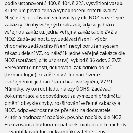
O
podle ustanovení § 100, § 104, § 222, vysvětlení vazeb.
V
Kritérium pevná cena a vyhodnocení kritérií kvality.
Á
Nejčastěji používané smluvní typy dle NOZ na veřejné
D
Ě
zakázky. Druhy veřejných zakázek, kdy se jedná o
C
veřejnou zakázku, jedna veřejná zakázka dle ZVZ a
Í
NOZ. Zadávací postupy, zadávací řízení - výběr
C
vhodného zadávacího řízení, nebyl porušen systém
H
V
zákazu dělení VZ, co náleží k jedné veřejné zakázce dle
Y
NOZ (součástí, příslušenství), výklad § 36 odst. 3 ZVZ.
H
Relevantní činnosti, definování základních pojmů
L
(terminologie), rozdělení VZ. Jednací řízení s
Á
Š
uveřejněním, jednací řízení bez uveřejnění, VZMR.
E
Námitky, výkon dohledu, nálezy ÚOHS. Zadávací
K
dokumentace a odpovědnost za vymezení předmětu
V
plnění, obvyklé chyby, rozšiřování veřejné zakázky a
R
O
NOZ, odpovědnost nelze přenést na dodavatele.
C
Kritéria hodnocení nabídek, povaha nabídky dle NOZ.
E
Posuzování a hodnocení nabídek, matematické metody
2
0
– kvantifikovatelné, nekvantifikovatelné, ceny