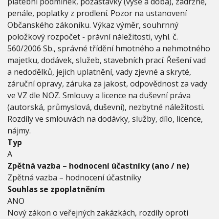
0
platební podmínek, pozastávky (výše a doba), zádržné,
1
penále, poplatky z prodlení. Pozor na ustanovení
6
Občanského zákoníku. Výkaz výměr, souhrnný
S
položkový rozpočet - právní náležitosti, vyhl. č.
b
.
560/2006 Sb., správné třídění hmotného a nehmotného
,
majetku, dodávek, služeb, stavebních prací. Řešení vad
p
a nedodělků, jejich uplatnění, vady zjevné a skryté,
r
záruční opravy, záruka za jakost, odpovědnost za vady
a
k
ve VZ dle NOZ. Smlouvy a licence na duševní práva
t
(autorská, průmyslová, duševní), nezbytné náležitosti.
i
Rozdíly ve smlouvách na dodávky, služby, dílo, licence,
c
nájmy.
k
á
Typ
a
A
p
Zpětná vazba – hodnocení účastníky (ano / ne)
l
Zpětná vazba – hodnocení účastníky
i
k
Souhlas se zpoplatněním
a
ANO
c
Nový zákon o veřejných zakázkách, rozdíly oproti
e