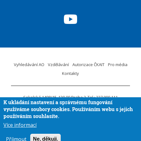
Vyhledávání AO
Vzdělávání
Autorizace ČKAIT
Pro média
Kontakty
Sokolská 1498/15
120 00 Praha 2
Tel.: 227 090 111
K ukládání nastavení a správnému fungování
ID DS:
krvaigt
E-mail.:
ckait@ckait.cz
Ochrana osobních údajů
využíváme soubory cookies. Používáním webu s jejich
Oznámení porušení práva EU
používáním souhlasíte.
Více informací
Vytvořila
Aira GROUP
© ČKAIT 2020 - 2026
Příjmout
Ne, děkuji.