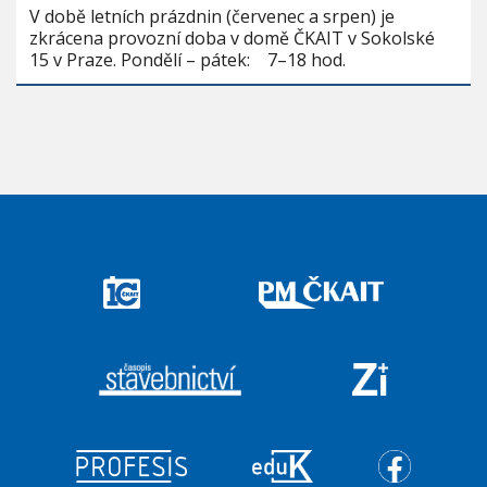
V době letních prázdnin (červenec a srpen) je
zkrácena provozní doba v domě ČKAIT v Sokolské
15 v Praze. Pondělí – pátek: 7–18 hod.