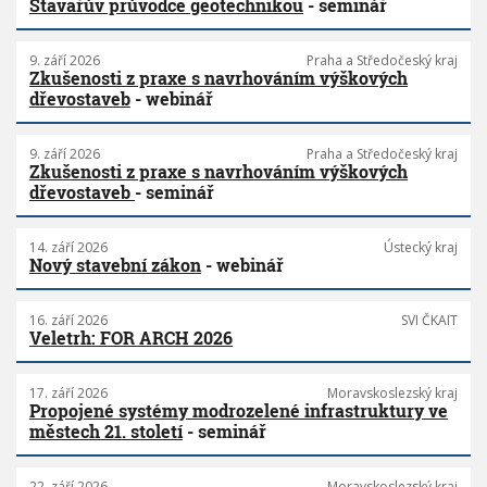
Stavařův průvodce geotechnikou
- seminář
v
á
ž
9. září 2026
Praha a Středočeský kraj
Zkušenosti z praxe s navrhováním výškových
e
dřevostaveb
- webinář
n
é
s
9. září 2026
Praha a Středočeský kraj
m
Zkušenosti z praxe s navrhováním výškových
l
dřevostaveb
- seminář
o
u
v
14. září 2026
Ústecký kraj
y
Nový stavební zákon
- webinář
n
a
16. září 2026
SVI ČKAIT
p
Veletrh: FOR ARCH 2026
l
n
ě
17. září 2026
Moravskoslezský kraj
n
Propojené systémy modrozelené infrastruktury ve
í
městech 21. století
- seminář
V
Z
22. září 2026
Moravskoslezský kraj