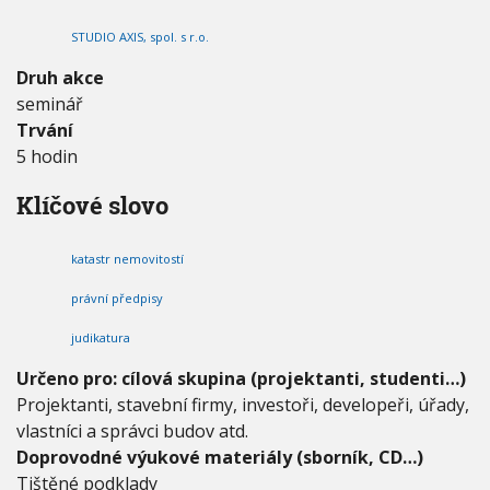
D
V
h
I
O
STUDIO AXIS, spol. s r.o.
G
u
K
A
C
A
Druh akce
E
T
seminář
A
Trvání
S
T
5 hodin
R
U
Klíčové slovo
N
E
M
katastr nemovitostí
O
V
právní předpisy
I
judikatura
T
O
Určeno pro: cílová skupina (projektanti, studenti…)
S
Projektanti, stavební firmy, investoři, developeři, úřady,
T
Í
vlastníci a správci budov atd.
Doprovodné výukové materiály (sborník, CD…)
Tištěné podklady