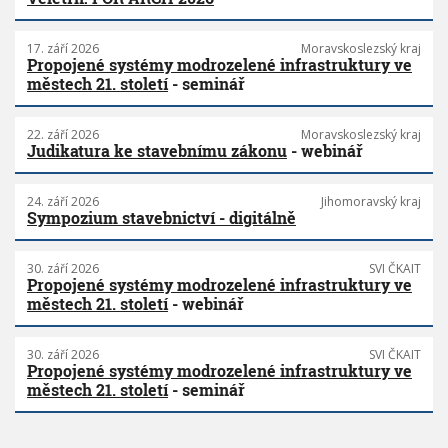
17. září 2026
Moravskoslezský kraj
Propojené systémy modrozelené infrastruktury ve
městech 21. století
- seminář
22. září 2026
Moravskoslezský kraj
Judikatura ke stavebnímu zákonu
- webinář
24. září 2026
Jihomoravský kraj
Sympozium stavebnictví - digitálně
30. září 2026
SVI ČKAIT
Propojené systémy modrozelené infrastruktury ve
městech 21. století
- webinář
30. září 2026
SVI ČKAIT
Propojené systémy modrozelené infrastruktury ve
městech 21. století
- seminář