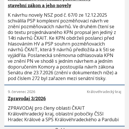
stavební zákon a jeho novely
K návrhu novely NSZ pod č. 67/0 ze 12.12.2025
schválila PSP komplexní pozměňovací návrh ve
znění pozměňovacích návrhů. Ve druhém čtení se
do textu projednávaného KPN propsal jen jediný z
14ti návrhů ČKAIT. Ke KPN obdrželi poslanci před
hlasováním HV a PSP souhrn pozměňovacích
návrhů ČKAIT, která 9 návrhů předložila a k 5ti se
vyjádřila. Poslanecká sněmovna odhlasovala KPN
ve znění PN ve shodě s jedním návrhem a jedním
doporučením Komory a postoupila návrh zákona
Senátu dne 23.7.2026 (znění v dokumentech níže) a
pod číslem 272 byl zařazen mezi senátní tisky.
9. červenec 2026
Královéhradecký kraj
Zpravodaj 3/2026
ZPRAVODAJ pro členy oblasti ČKAIT
Královéhradecký kraj, oblastní pobočky ČSSI
Hradec Králové a SPS Královéhradeckého a Pardubi