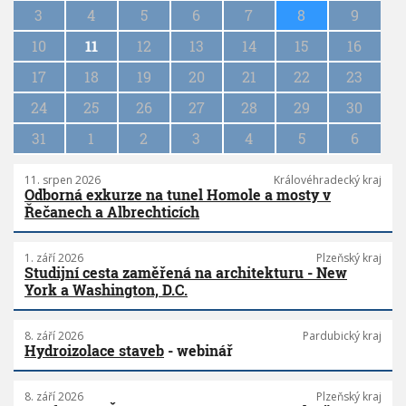
n
3
4
5
6
7
8
9
a
10
11
12
13
14
15
16
t
i
17
18
19
20
21
22
23
o
n
24
25
26
27
28
29
30
31
1
2
3
4
5
6
11. srpen 2026
Královéhradecký kraj
Odborná exkurze na tunel Homole a mosty v
Řečanech a Albrechticích
1. září 2026
Plzeňský kraj
Studijní cesta zaměřená na architekturu - New
York a Washington, D.C.
8. září 2026
Pardubický kraj
Hydroizolace staveb
- webinář
8. září 2026
Plzeňský kraj