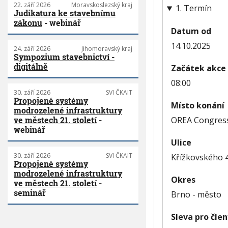
22. září 2026
Moravskoslezský kraj
1. Termín
Judikatura ke stavebnímu
zákonu
- webinář
Datum od
14.10.2025
24. září 2026
Jihomoravský kraj
Sympozium stavebnictví -
digitálně
Začátek akce
08:00
30. září 2026
SVI ČKAIT
Propojené systémy
Místo konání
modrozelené infrastruktury
OREA Congress
ve městech 21. století
-
webinář
Ulice
30. září 2026
SVI ČKAIT
Křížkovského 
Propojené systémy
modrozelené infrastruktury
Okres
ve městech 21. století
-
seminář
Brno - město
Sleva pro čle