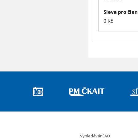
Sleva pro čle
0
Kč
Vyhledávání AO