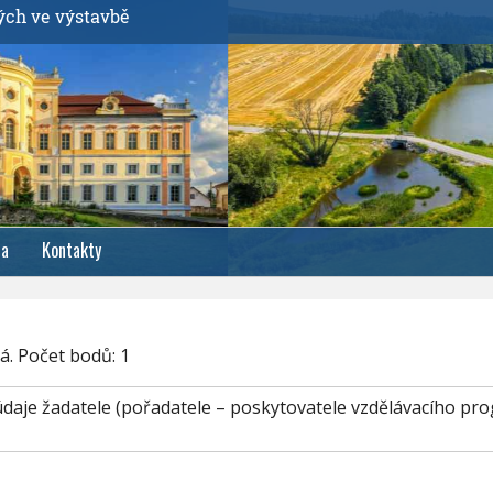
ých ve výstavbě
ia
Kontakty
á. Počet bodů: 1
í údaje žadatele (pořadatele – poskytovatele vzdělávacího pr