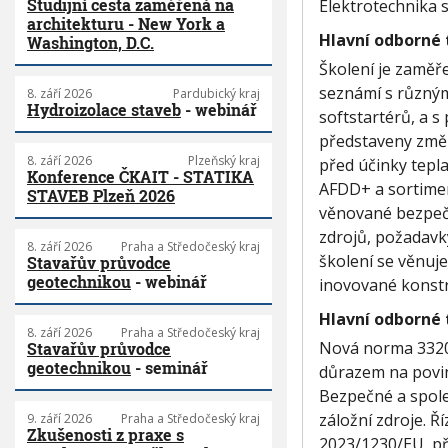
Studijní cesta zaměřená na
Elektrotechnika s.
architekturu - New York a
Hlavní odborné
Washington, D.C.
Školení je zaměře
seznámí s různým
8. září 2026
Pardubický kraj
Hydroizolace staveb
- webinář
softstartérů, a 
představeny změn
8. září 2026
Plzeňský kraj
před účinky tepl
Konference ČKAIT - STATIKA
AFDD+ a sortimen
STAVEB Plzeň 2026
věnované bezpečn
zdrojů, požadavk
8. září 2026
Praha a Středočeský kraj
školení se věnuj
Stavařův průvodce
geotechnikou
- webinář
inovované konstru
Hlavní odborné
8. září 2026
Praha a Středočeský kraj
Nová norma 33200
Stavařův průvodce
geotechnikou
- seminář
důrazem na povi
Bezpečné a spole
záložní zdroje. Ř
9. září 2026
Praha a Středočeský kraj
Zkušenosti z praxe s
2023/1230/EU, př