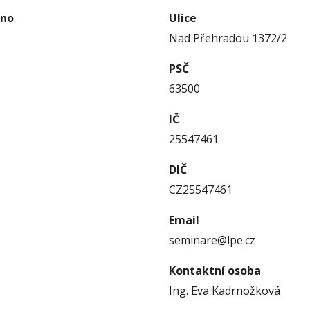
éno
Ulice
Nad Přehradou 1372/2
PSČ
63500
IČ
25547461
DIČ
CZ25547461
Email
seminare@lpe.cz
Kontaktní osoba
Ing. Eva Kadrnožková