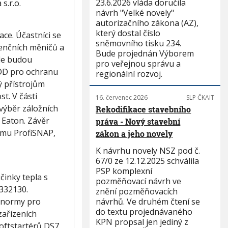
23.6.2026 vláda doručila
s.r.o.
návrh "Velké novely"
autorizačního zákona (AZ),
který dostal číslo
ace. Účastníci se
sněmovního tisku 234.
venčních měničů a
Bude projednán Výborem
ále budou
pro veřejnou správu a
FDD pro ochranu
regionální rozvoj.
ý přístrojům
t. V části
16. červenec 2026
SLP ČKAIT
výběr záložních
Rekodifikace stavebního
 Eaton. Závěr
práva - Nový stavební
ému ProfiSNAP,
zákon a jeho novely
K návrhu novely NSZ pod č.
67/0 ze 12.12.2025 schválila
PSP komplexní
inky tepla s
pozměňovací návrh ve
332130.
znění pozměňovacích
návrhů. Ve druhém čtení se
, normy pro
do textu projednávaného
zařízeních
KPN propsal jen jediný z
oftstartérů DS7,