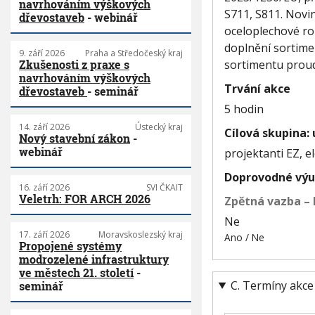
navrhováním výškových
S711, S811. Novi
dřevostaveb
- webinář
oceloplechové ro
doplnění sortimen
9. září 2026
Praha a Středočeský kraj
sortimentu proud
Zkušenosti z praxe s
navrhováním výškových
Trvání akce
dřevostaveb
- seminář
5 hodin
14. září 2026
Ústecký kraj
Cílová skupina:
Nový stavební zákon
-
webinář
projektanti EZ, el
Doprovodné výu
16. září 2026
SVI ČKAIT
Veletrh: FOR ARCH 2026
Zpětná vazba – 
Ne
17. září 2026
Moravskoslezský kraj
Ano / Ne
Propojené systémy
modrozelené infrastruktury
ve městech 21. století
-
C. Termíny akce
seminář