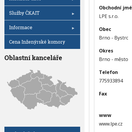
h
Obchodní jm
u
Služby ČKAIT
LPE s.r.o.
Informace
Obec
Brno - Bystrc
Cena Inženýrské komory
Okres
Oblastní kanceláře
Brno - město
Telefon
775933894
Fax
www
www.lpe.cz