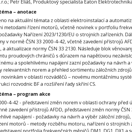
r.o.; Petr Eliáš, Produktový specialista Eaton Elektrotechnika 
 téma – anotace
no na aktuální témata z oblasti elektroinstalací a automatiz
i metodami řízení motorů, včetně novinek v portfoliu frek
s požadavky Nařízení 2023/1230/EU o strojních zařízeních. D
y v normě ČSN 33 2000-4-42, včetně zavedení přístrojů A
a, a aktualizace normy ČSN 33 2130. Následuje blok věnovan
tu proudových chráničů s důrazem na napěťovou nezávislos
ému a spolehlivému napájení zazní požadavky na návrh a 
y relevantních norem a přehled sortimentu záložních zdrojů
e novinkám v oblasti rozváděčů – novému montážnímu syst
kci rozvodnic BF a rozšíření řady skříní CS.
 téma – program akce
0-4-42 - představení změn norem v oblasti ochrany před úč
nné zavedení přístrojů AFDD, představení změn normy ČSN 
hlivé napájení - požadavky na návrh a výběr záložní zdrojů
ízení motorů - metody rozběhu motoru, nařízení o strojních 
edstavení portfolia frekvenčních měničů DM1, DG1, DX1 a s