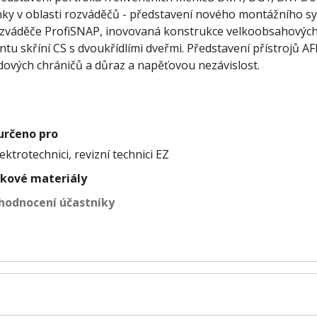
nky v oblasti rozváděčů - představení nového montážního s
zváděče ProfiSNAP, inovovaná konstrukce velkoobsahových
tu skříní CS s dvoukřídlími dveřmi. Představení přístrojů A
ových chráničů a důraz a napěťovou nezávislost.
 určeno pro
ektrotechnici, revizní technici EZ
kové materiály
hodnocení účastníky