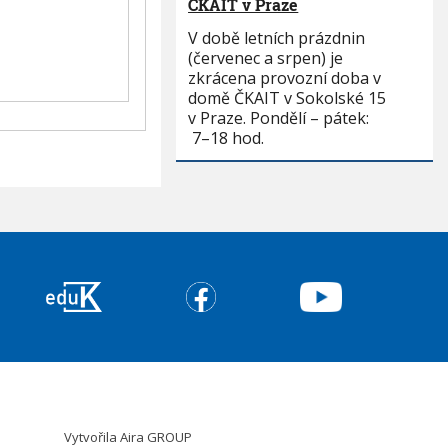
ČKAIT v Praze
V době letních prázdnin
(červenec a srpen) je
zkrácena provozní doba v
domě ČKAIT v Sokolské 15
v Praze. Pondělí – pátek:
7–18 hod.
Vytvořila
Aira GROUP