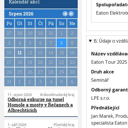
Kalendář akcí
Spolupořadat
Eaton Elektrote
Srpen 2026
P
a
Po
Út
St
Čt
Pá
So
Ne
g
27
28
29
30
31
1
2
i
B. Údaje o vzd
n
3
4
5
6
7
8
9
a
10
11
12
13
14
15
16
t
Název vzděláva
i
Eaton Tour 2025 
17
18
19
20
21
22
23
o
n
Druh akce
24
25
26
27
28
29
30
Seminář
31
1
2
3
4
5
6
Odborný garant
11. srpen 2026
Královéhradecký kraj
LPE s.r.o.
Odborná exkurze na tunel
Homole a mosty v Řečanech a
Přednášející
Albrechticích
Jan Marek, Produk
specialista Eaton
1. září 2026
Plzeňský kraj