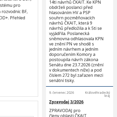
14ti návrhů ČKAIT. Ke KPN
ystému pro
obdrželi poslanci před
 rozvodnic BF,
hlasováním HV a PSP
souhrn pozměňovacích
FDD+. Přehled
návrhů ČKAIT, která 9
návrhů předložila a k 5ti se
vyjádřila. Poslanecká
sněmovna odhlasovala KPN
ve znění PN ve shodě s
jedním návrhem a jedním
doporučením Komory a
postoupila návrh zákona
Senátu dne 23.7.2026 (znění
v dokumentech níže) a pod
číslem 272 byl zařazen mezi
senátní tisky.
9. červenec 2026
Královéhradecký
kraj
Zpravodaj 3/2026
ZPRAVODAJ pro
členy oblasti ČKAIT