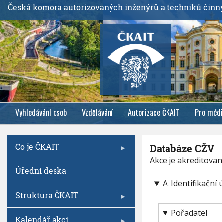
P
Česká komora autorizovaných inženýrů a techniků činn
ř
e
j
í
t
k
h
l
Vyhledávání osob
Vzdělávání
Autorizace ČKAIT
Pro méd
a
v
n
Co je ČKAIT
Databáze CŽV
í
Akce je akreditovan
m
Úřední deska
u
A. Identifikačn
o
Struktura ČKAIT
b
s
Pořadatel
Kalendář akcí
a