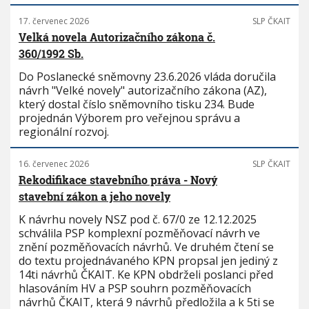
17. červenec 2026
SLP ČKAIT
Velká novela Autorizačního zákona č.
360/1992 Sb.
Do Poslanecké sněmovny 23.6.2026 vláda doručila
návrh "Velké novely" autorizačního zákona (AZ),
který dostal číslo sněmovního tisku 234. Bude
projednán Výborem pro veřejnou správu a
regionální rozvoj.
16. červenec 2026
SLP ČKAIT
Rekodifikace stavebního práva - Nový
stavební zákon a jeho novely
K návrhu novely NSZ pod č. 67/0 ze 12.12.2025
schválila PSP komplexní pozměňovací návrh ve
znění pozměňovacích návrhů. Ve druhém čtení se
do textu projednávaného KPN propsal jen jediný z
14ti návrhů ČKAIT. Ke KPN obdrželi poslanci před
hlasováním HV a PSP souhrn pozměňovacích
návrhů ČKAIT, která 9 návrhů předložila a k 5ti se