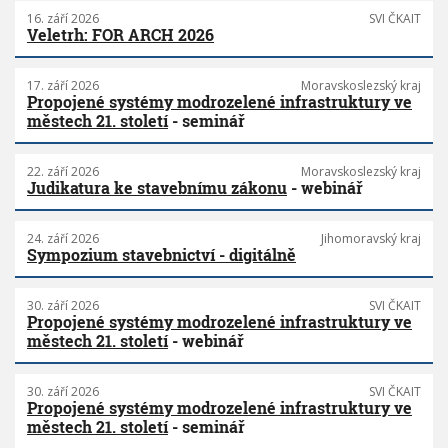
16. září 2026
SVI ČKAIT
Veletrh: FOR ARCH 2026
17. září 2026
Moravskoslezský kraj
Propojené systémy modrozelené infrastruktury ve
městech 21. století
- seminář
22. září 2026
Moravskoslezský kraj
Judikatura ke stavebnímu zákonu
- webinář
24. září 2026
Jihomoravský kraj
Sympozium stavebnictví - digitálně
30. září 2026
SVI ČKAIT
Propojené systémy modrozelené infrastruktury ve
městech 21. století
- webinář
30. září 2026
SVI ČKAIT
Propojené systémy modrozelené infrastruktury ve
městech 21. století
- seminář