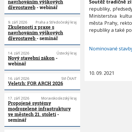
Soutěž tradičně z
navrhováním výškových
dřevostaveb
- webinář
republiky, předsed
Ministerstva kultu
města Prahy, rekto
9. září 2026
Praha a Středočeský kraj
Zkušenosti z praxe s
republiky a také po
navrhováním výškových
dřevostaveb
- seminář
Nominované stavby
14. září 2026
Ústecký kraj
Nový stavební zákon
-
webinář
10. 09. 2021
16. září 2026
SVI ČKAIT
Veletrh: FOR ARCH 2026
17. září 2026
Moravskoslezský kraj
Propojené systémy
modrozelené infrastruktury
ve městech 21. století
-
seminář