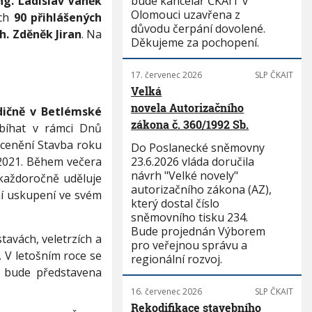
ng. Ladislav Vaněk
bude kancelář ČKAIT v
Olomouci uzavřena z
ech
90 přihlášených
důvodu čerpání dovolené.
ch. Zděněk Jiran
. Na
Děkujeme za pochopení.
17. červenec 2026
SLP ČKAIT
Velká
novela Autorizačního
adičně v Betlémské
zákona č. 360/1992 Sb.
bíhat v rámci Dnů
ocenění Stavba roku
Do Poslanecké sněmovny
 2021. Během večera
23.6.2026 vláda doručila
návrh "Velké novely"
 každoročně uděluje
autorizačního zákona (AZ),
ní uskupení ve svém
který dostal číslo
sněmovního tisku 234.
Bude projednán Výborem
avách, veletrzích a
pro veřejnou správu a
. V letošním roce se
regionální rozvoj.
á bude představena
16. červenec 2026
SLP ČKAIT
Rekodifikace stavebního