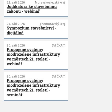
22. září 2026
Moravskoslezský kraj
Judikatura ke stavebnímu
zákonu
- webinář
24. září 2026
Jihomoravský kraj
Sympozium stavebnictví -
digitálně
30. září 2026
SVI ČKAIT
Propojené systémy
modrozelené infrastruktury
ve městech 21. století
-
webinář
30. září 2026
SVI ČKAIT
Propojené systémy
modrozelené infrastruktury
ve městech 21. století
-
seminář