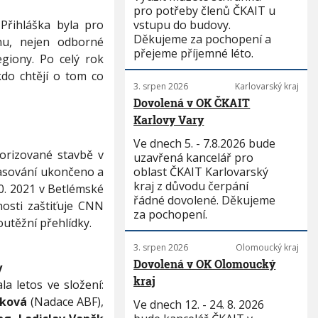
pro potřeby členů ČKAIT u
Přihláška byla pro
vstupu do budovy.
Děkujeme za pochopení a
nu, nejen odborné
přejeme příjemné léto.
egiony. Po celý rok
do chtějí o tom co
3. srpen 2026
Karlovarský kraj
Dovolená v OK ČKAIT
Karlovy Vary
Ve dnech 5. - 7.8.2026 bude
vorizované stavbě v
uzavřená kancelář pro
lasování ukončeno a
oblast ČKAIT Karlovarský
kraj z důvodu čerpání
0. 2021 v Betlémské
řádné dovolené. Děkujeme
nosti zaštiťuje CNN
za pochopení.
utěžní přehlídky.
3. srpen 2026
Olomoucký kraj
Dovolená v OK Olomoucký
y
kraj
a letos ve složení:
áková
(Nadace ABF),
Ve dnech 12. - 24. 8. 2026