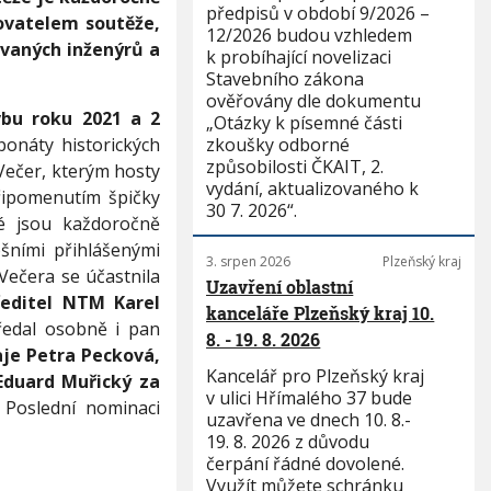
předpisů v období 9/2026 –
sovatelem soutěže,
12/2026 budou vzhledem
vaných inženýrů a
k probíhající novelizaci
Stavebního zákona
ověřovány dle dokumentu
vbu roku 2021 a 2
„Otázky k písemné části
onáty historických
zkoušky odborné
způsobilosti ČKAIT, 2.
Večer, kterým hosty
vydání, aktualizovaného k
řipomenutím špičky
30 7. 2026“.
ré jsou každoročně
ošními přihlášenými
3. srpen 2026
Plzeňský kraj
 Večera se účastnila
Uzavření oblastní
ředitel NTM Karel
kanceláře Plzeňský kraj 10.
předal osobně i pan
8. - 19. 8. 2026
je Petra Pecková,
Kancelář pro Plzeňský kraj
Eduard Muřický za
v ulici Hřímalého 37 bude
 Poslední nominaci
uzavřena ve dnech 10. 8.-
19. 8. 2026 z důvodu
čerpání řádné dovolené.
Využít můžete schránku