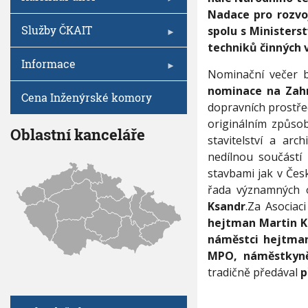
i
V
I
h
Nadace pro rozvoj
n
G
á
A
u
Služby ČKAIT
spolu s Minister
C
l
E
techniků činných 
e
Informace
o
Nominační večer 
t
nominace na Zahr
i
Cena Inženýrské komory
t
dopravních prostře
u
originálním způs
Oblastní kanceláře
l
stavitelství a ar
S
nedílnou součástí 
t
a
stavbami jak v Česk
v
řada významných o
b
Ksandr
.Za Asociac
a
hejtman Martin 
r
o
náměstci hejtman
k
MPO, náměstkyn
u
tradičně předával
p
2
0
2