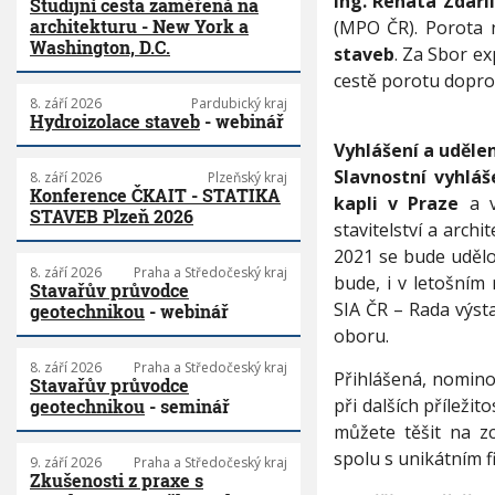
Ing. Renata Zdařil
Studijní cesta zaměřená na
v
architekturu - New York a
(MPO ČR). Porota 
š
Washington, D.C.
staveb
. Za Sbor e
e
cestě porotu doprov
c
h
8. září 2026
Pardubický kraj
Hydroizolace staveb
- webinář
r
e
Vyhlášení a udělen
g
Slavnostní vyhláš
8. září 2026
Plzeňský kraj
i
Konference ČKAIT - STATIKA
kapli v Praze
a v
o
STAVEB Plzeň 2026
stavitelství a arc
n
ů
2021 se bude udělo
8. září 2026
Praha a Středočeský kraj
bude, i v letošním
Stavařův průvodce
SIA ČR – Rada výst
geotechnikou
- webinář
oboru.
8. září 2026
Praha a Středočeský kraj
Přihlášená, nomino
Stavařův průvodce
při dalších příleži
geotechnikou
- seminář
můžete těšit na z
spolu s unikátním
9. září 2026
Praha a Středočeský kraj
Zkušenosti z praxe s