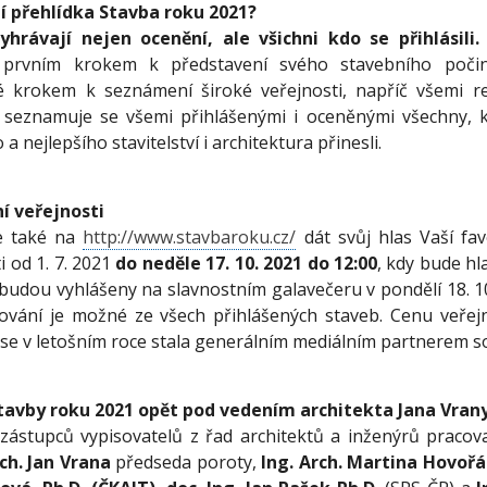
ní přehlídka Stavba roku 2021?
hrávají nejen ocenění, ale všichni kdo se přihlásili.
 prvním krokem k představení svého stavebního poči
ké krokem k seznámení široké veřejnosti, napříč všemi r
a seznamuje se všemi přihlášenými i oceněnými všechny, k
 nejlepšího stavitelství i architektura přinesli.
í veřejnosti
te také na
http://www.stavbaroku.cz/
dát svůj hlas Vaší fa
i od 1. 7. 2021
do neděle 17. 10. 2021 do 12:00
, kdy bude h
 budou vyhlášeny na slavnostním galavečeru v pondělí 18. 1
sování je možné ze všech přihlášených staveb. Cenu veřej
se v letošním roce stala generálním mediálním partnerem so
avby roku 2021 opět pod vedením architekta Jana Vran
zástupců vypisovatelů z řad architektů a inženýrů pracoval
rch. Jan Vrana
předseda poroty,
Ing. Arch. Martina Hovoř