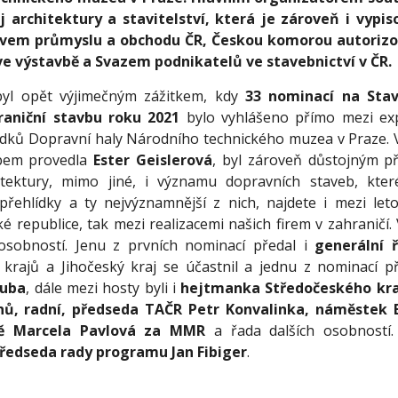
 architektury a stavitelství, která je zároveň i vypi
stvem průmyslu a obchodu ČR, Českou komorou autorizo
ve výstavbě a Svazem podnikatelů ve stavebnictví v ČR.
byl opět výjimečným zážitkem, kdy
33 nominací na Sta
aniční stavbu roku 2021
bylo vyhlášeno přímo mezi exp
dků Dopravní haly Národního technického muzea v Praze. 
obem provedla
Ester Geislerová
, byl zároveň důstojným p
chitektury, mimo jiné, i významu dopravních staveb, kte
přehlídky a ty nejvýznamnější z nich, najdete i mezi let
é republice, tak mezi realizacemi našich firem v zahraničí.
sobností. Jenu z prvních nominací předal i
generální 
i krajů a Jihočeský kraj se účastnil a jednu z nominací 
Kuba
, dále mezi hosty byli i
hejtmanka Středočeského kra
ů, radní, předseda TAČR Petr Konvalinka, náměstek 
ě Marcela Pavlová za MMR
a řada dalších osobností.
ředseda rady programu Jan Fibiger
.