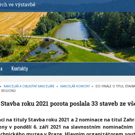
ých ve výstavbě
ia
Kontakty
»
KANCELÁŘ A OBLASTNÍ KANCELÁŘE
»
KANCELÁŘ KOMORY
»
DO FINÁLE O TITUL STAV
H REGIONŮ
ul Stavba roku 2021 porota poslala 33 staveb ze v
í na tituly Stavba roku 2021 a 2 nominace na titul Zahr
eny v pondělí 6. září 2021 na slavnostním nominačním 
echnického muzea v Praze. Hlavním organizátorem sout