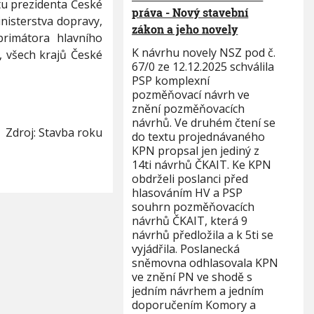
itu prezidenta České
práva - Nový stavební
nisterstva dopravy,
zákon a jeho novely
 primátora hlavního
K návrhu novely NSZ pod č.
, všech krajů České
67/0 ze 12.12.2025 schválila
PSP komplexní
pozměňovací návrh ve
znění pozměňovacích
návrhů. Ve druhém čtení se
Zdroj: Stavba roku
do textu projednávaného
KPN propsal jen jediný z
14ti návrhů ČKAIT. Ke KPN
obdrželi poslanci před
hlasováním HV a PSP
souhrn pozměňovacích
návrhů ČKAIT, která 9
návrhů předložila a k 5ti se
vyjádřila. Poslanecká
sněmovna odhlasovala KPN
ve znění PN ve shodě s
jedním návrhem a jedním
doporučením Komory a