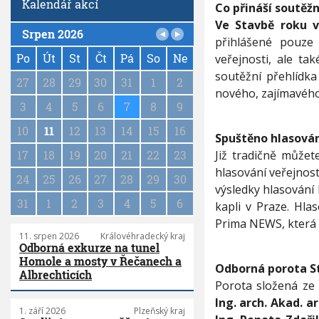
Kalendář akcí
1
Co přináší soutěž
p
Ve Stavbě roku vy
Srpen 2026
o
přihlášené pouze
P
r
a
Po
Út
St
Čt
Pá
So
Ne
veřejnosti, ale ta
o
g
t
soutěžní přehlídk
27
28
29
30
31
1
2
i
a
nového, zajímavého a
p
n
3
4
5
6
7
8
9
o
a
s
10
11
12
13
14
15
16
t
Spuštěno hlasován
l
i
Již tradičně může
17
18
19
20
21
22
23
a
o
l
hlasování veřejnost
n
24
25
26
27
28
29
30
a
výsledky hlasování
3
31
1
2
3
4
5
6
kapli v Praze. Hla
3
Prima NEWS, která 
s
t
11. srpen 2026
Královéhradecký kraj
Odborná exkurze na tunel
a
Homole a mosty v Řečanech a
v
Odborná porota St
Albrechticích
e
Porota složená ze 
b
Ing. arch. Akad. a
z
1. září 2026
Plzeňský kraj
e