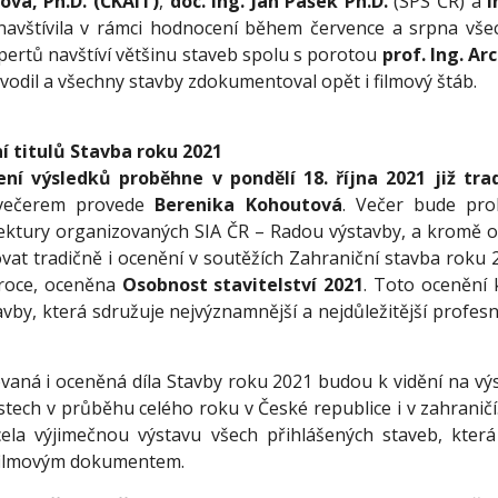
ová, Ph.D. (ČKAIT)
,
doc. Ing. Jan Pašek Ph.D.
(SPS ČR) a
I
navštívila v rámci hodnocení během července a srpna vš
xpertů navštíví většinu staveb spolu s porotou
prof. Ing. Ar
odil a všechny stavby zdokumentoval opět i filmový štáb.
í titulů Stavba roku 2021
ení výsledků proběhne v pondělí 18. října 2021 již tr
ečerem provede
Berenika Kohoutová
. Večer bude pro
hitektury organizovaných SIA ČR – Radou výstavby, a kromě 
vat tradičně i ocenění v soutěžích Zahraniční stavba roku
 roce, oceněna
Osobnost stavitelství 2021
. Toto ocenění
avby, která sdružuje nejvýznamnější a nejdůležitější profes
vaná i oceněná díla Stavby roku 2021 budou k vidění na výst
tostech v průběhu celého roku v České republice i v zahraničí
cela výjimečnou výstavu všech přihlášených staveb, kter
 filmovým dokumentem.