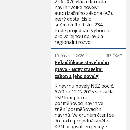
23.6.2026 vláda doručila
návrh "Velké novely"
autorizačního zákona (AZ),
který dostal číslo
sněmovního tisku 234.
Bude projednán Výborem
pro veřejnou správu a
regionální rozvoj.
16. červenec 2026
SLP ČKAIT
Rekodifikace stavebního
práva - Nový stavební
zákon a jeho novely
K návrhu novely NSZ pod č.
67/0 ze 12.12.2025 schválila
PSP komplexní
pozměňovací návrh ve
znění pozměňovacích
návrhů. Ve druhém čtení se
do textu projednávaného
KPN propsal jen jediný z