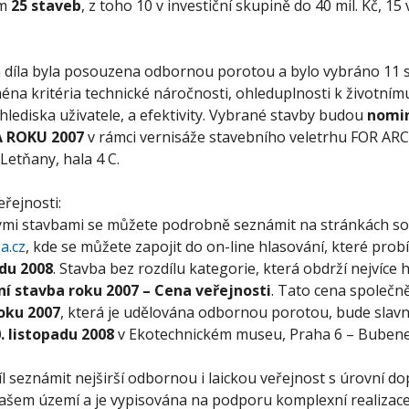
em
25 staveb
, z toho 10 v investiční skupině do 40 mil. Kč, 15
 díla byla posouzena odbornou porotou a bylo vybráno 11 s
ména kritéria technické náročnosti, ohleduplnosti k životním
hlediska uživatele, a efektivity. Vybrané stavby budou
nomin
 ROKU 2007
v rámci vernisáže stavebního veletrhu FOR AR
Letňany, hala 4 C.
eřejnosti:
ými stavbami se můžete podrobně seznámit na stránkách s
a.cz
, kde se můžete zapojit do on-line hlasování, které pro
adu 2008
. Stavba bez rozdílu kategorie, která obdrží nejvíce h
í stavba roku 2007 – Cena veřejnosti
. Tato cena společn
oku 2007
, která je udělována odbornou porotou, bude slav
. listopadu 2008
v Ekotechnickém museu, Praha 6 – Bubene
cíl seznámit nejširší odbornou i laickou veřejnost s úrovní d
našem území a je vypisována na podporu komplexní realizace