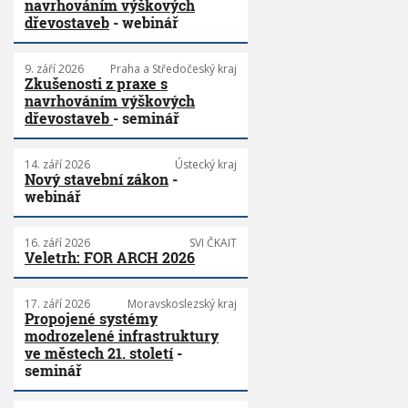
navrhováním výškových
dřevostaveb
- webinář
9. září 2026
Praha a Středočeský kraj
Zkušenosti z praxe s
navrhováním výškových
dřevostaveb
- seminář
14. září 2026
Ústecký kraj
Nový stavební zákon
-
webinář
16. září 2026
SVI ČKAIT
Veletrh: FOR ARCH 2026
17. září 2026
Moravskoslezský kraj
Propojené systémy
modrozelené infrastruktury
ve městech 21. století
-
seminář