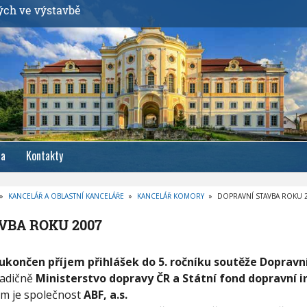
ých ve výstavbě
ia
Kontakty
»
KANCELÁŘ A OBLASTNÍ KANCELÁŘE
»
KANCELÁŘ KOMORY
»
DOPRAVNÍ STAVBA ROKU 
VBA ROKU 2007
ukončen příjem přihlášek do 5. ročníku soutěže Dopravn
tradičně
Ministerstvo dopravy ČR a Státní fond dopravní i
em je společnost
ABF, a.s.