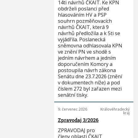
14ti návrhů ČKAIT. Ke KPN
obdrželi poslanci před
hlasováním HV a PSP
souhrn pozměňovacích
návrhů ČKAIT, která 9
návrhů předložila a k 5ti se
vyjádřila. Poslanecká
sněmovna odhlasovala KPN
ve znění PN ve shodě s
jedním návrhem a jedním
doporučením Komory a
postoupila návrh zákona
Senátu dne 23.7.2026 (znění
v dokumentech níže) a pod
číslem 272 byl zařazen mezi
senátní tisky.
9. červenec 2026
Královéhradecký
kraj
Zpravodaj 3/2026
ZPRAVODAJ pro
členy oblasti ČKAIT