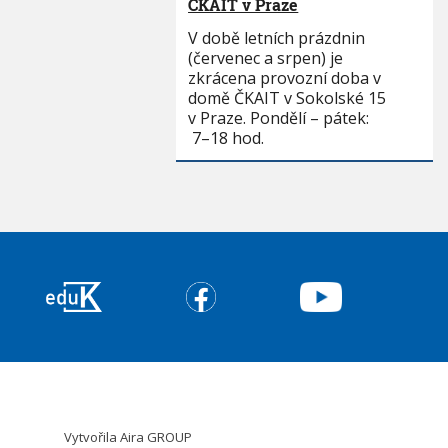
ČKAIT v Praze
V době letních prázdnin
(červenec a srpen) je
zkrácena provozní doba v
domě ČKAIT v Sokolské 15
v Praze. Pondělí – pátek:
7–18 hod.
Vytvořila
Aira GROUP