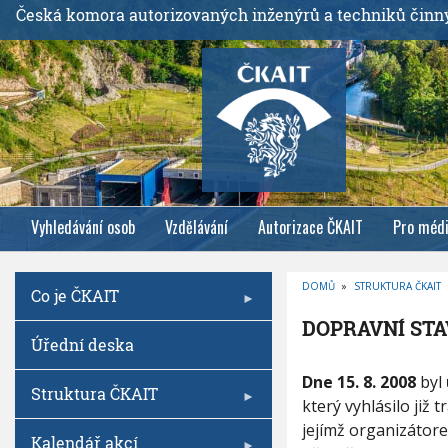
P
Česká komora autorizovaných inženýrů a techniků činn
ř
e
j
í
t
k
h
l
Vyhledávání osob
Vzdělávání
Autorizace ČKAIT
Pro méd
a
v
n
DOMŮ
»
STRUKTURA ČKAIT
Co je ČKAIT
í
D
R
m
DOPRAVNÍ STA
O
Úřední deska
B
u
E
Č
o
D
K
Dne 15. 8. 2008
byl
O
Struktura ČKAIT
b
O
V
který vyhlásilo již 
P
Á
s
N
jejímž organizátor
R
A
Kalendář akcí
a