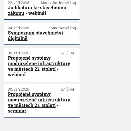
22. září 2026
Moravskoslezský kraj
Judikatura ke stavebnímu
zákonu
- webinář
24. září 2026
Jihomoravský kraj
Sympozium stavebnictví -
digitálně
30. září 2026
SVI ČKAIT
Propojené systémy
modrozelené infrastruktury
ve městech 21. století
-
webinář
30. září 2026
SVI ČKAIT
Propojené systémy
modrozelené infrastruktury
ve městech 21. století
-
seminář