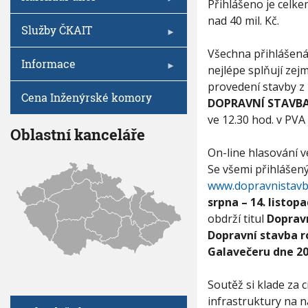
V
Přihlášeno je celk
A
I
h
V
G
nad 40 mil. Kč.
A
u
Služby ČKAIT
N
C
Í
E
Všechna přihlášená
S
Informace
T
nejlépe splňují zej
A
provedení stavby z 
V
Cena Inženýrské komory
DOPRAVNÍ STAVBA
B
ve 12.30 hod. v PVA 
A
Oblastní kanceláře
R
O
On-line hlasování v
K
Se všemi přihlášen
U
www.dopravnistavb
2
0
srpna – 14. listop
0
obdrží titul
Dopravn
7
Dopravní stavba r
Galavečeru dne 20
Soutěž si klade za 
infrastruktury na 