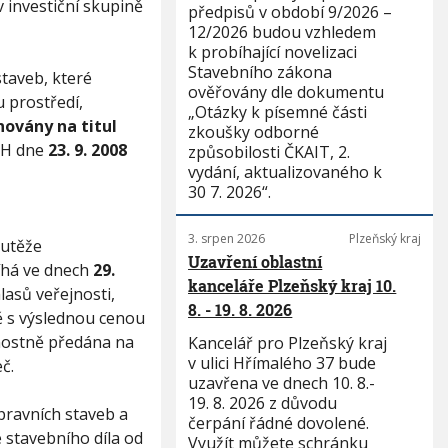
 v investiční skupině
předpisů v období 9/2026 –
12/2026 budou vzhledem
k probíhající novelizaci
Stavebního zákona
taveb, které
ověřovány dle dokumentu
u prostředí,
„Otázky k písemné části
ovány na titul
zkoušky odborné
CH dne
23. 9. 2008
způsobilosti ČKAIT, 2.
vydání, aktualizovaného k
30 7. 2026“.
3. srpen 2026
Plzeňský kraj
outěže
Uzavření oblastní
bíhá ve dnech
29.
kanceláře Plzeňský kraj 10.
lasů veřejnosti,
8. - 19. 8. 2026
ě s výslednou cenou
nostně předána na
Kancelář pro Plzeňský kraj
v ulici Hřímalého 37 bude
č.
uzavřena ve dnech 10. 8.-
19. 8. 2026 z důvodu
opravních staveb a
čerpání řádné dovolené.
 stavebního díla od
Využít můžete schránku