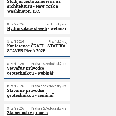
Studijní cesta zaměřená na
architekturu - New York a
Washington, D.C.
8. září 2026
Pardubický kraj
Hydroizolace staveb
- webinář
8. září 2026
Plzeňský kraj
Konference ČKAIT - STATIKA
STAVEB Plzeň 2026
8. září 2026
Praha a Středočeský kraj
Stavařův průvodce
geotechnikou
- webinář
8. září 2026
Praha a Středočeský kraj
Stavařův průvodce
geotechnikou
- seminář
9. září 2026
Praha a Středočeský kraj
Zkušenosti z praxe s