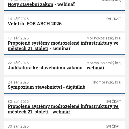
Nový stavební zákon
- webinář
16. září 2026
SVI ČKAIT
Veletrh: FOR ARCH 2026
17. září 2026
Moravskoslezský kraj
Propojené systémy modrozelené infrastruktury ve
městech 21. století
- seminář
22. září 2026
Moravskoslezský kraj
Judikatura ke stavebnímu zákonu
- webinář
24. září 2026
Jihomoravský kraj
Sympozium stavebnictví - digitálně
30. září 2026
SVI ČKAIT
Propojené systémy modrozelené infrastruktury ve
městech 21. století
- webinář
30. září 2026
SVI ČKAIT