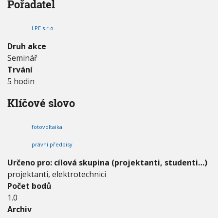
Pořadatel
T
V
h
I
o
G
u
A
u
LPE s.r.o.
C
r
E
2
Druh akce
0
Seminář
2
Trvání
3
-
5 hodin
B
e
Klíčové slovo
z
p
e
fotovoltaika
č
n
právní předpisy
á
Určeno pro: cílová skupina (projektanti, studenti…)
a
s
projektanti, elektrotechnici
p
Počet bodů
o
1.0
l
Archiv
e