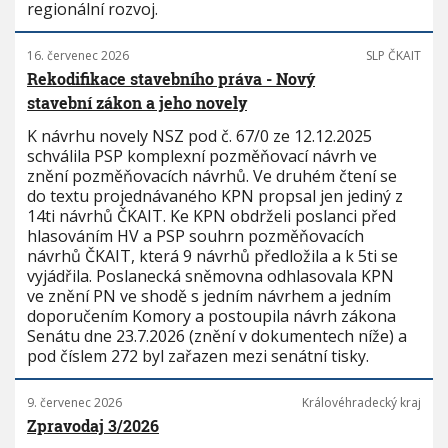
regionální rozvoj.
16. červenec 2026
SLP ČKAIT
Rekodifikace stavebního práva - Nový
stavební zákon a jeho novely
K návrhu novely NSZ pod č. 67/0 ze 12.12.2025
schválila PSP komplexní pozměňovací návrh ve
znění pozměňovacích návrhů. Ve druhém čtení se
do textu projednávaného KPN propsal jen jediný z
14ti návrhů ČKAIT. Ke KPN obdrželi poslanci před
hlasováním HV a PSP souhrn pozměňovacích
návrhů ČKAIT, která 9 návrhů předložila a k 5ti se
vyjádřila. Poslanecká sněmovna odhlasovala KPN
ve znění PN ve shodě s jedním návrhem a jedním
doporučením Komory a postoupila návrh zákona
Senátu dne 23.7.2026 (znění v dokumentech níže) a
pod číslem 272 byl zařazen mezi senátní tisky.
9. červenec 2026
Královéhradecký kraj
Zpravodaj 3/2026