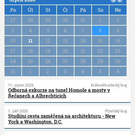
P
a
Po
Út
St
Čt
Pá
So
Ne
g
27
28
29
30
31
1
2
i
n
3
4
5
6
7
8
9
a
10
11
12
13
14
15
16
t
i
17
18
19
20
21
22
23
o
n
24
25
26
27
28
29
30
31
1
2
3
4
5
6
11. srpen 2026
Královéhradecký kraj
Odborná exkurze na tunel Homole a mosty v
Řečanech a Albrechticích
1. září 2026
Plzeňský kraj
Studijní cesta zaměřená na architekturu - New
York a Washington, D.C.