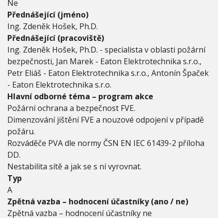
h
Ne
l
Přednášející (jméno)
i
Ing. Zdeněk Hošek, Ph.D.
v
Přednášející (pracoviště)
á
F
Ing. Zdeněk Hošek, Ph.D. - specialista v oblasti požární
V
bezpečnosti, Jan Marek - Eaton Elektrotechnika s.r.o.,
E
Petr Eliáš - Eaton Elektrotechnika s.r.o., Antonín Špaček
- Eaton Elektrotechnika s.r.o.
Hlavní odborné téma – program akce
Požární ochrana a bezpečnost FVE.
Dimenzování jištění FVE a nouzové odpojení v případě
požáru.
Rozváděče PVA dle normy ČSN EN IEC 61439-2 příloha
DD.
Nestabilita sítě a jak se s ní vyrovnat.
Typ
A
Zpětná vazba – hodnocení účastníky (ano / ne)
Zpětná vazba – hodnocení účastníky ne