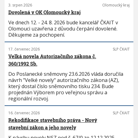
3. srpen 2026
Olomoucký kraj
Dovolená v OK Olomoucký kraj
Ve dnech 12. - 24. 8. 2026 bude kancelář ČKAIT v
Olomouci uzavřena z důvodu čerpání dovolené.
Děkujeme za pochopení.
17. červenec 2026
SLP ČKAIT
Velká novela Autorizačního zákona č.
360/1992 Sb.
Do Poslanecké sněmovny 23.6.2026 vláda doručila
návrh "Velké novely" autorizačního zákona (AZ),
který dostal číslo sněmovního tisku 234. Bude
projednán Výborem pro veřejnou správu a
regionální rozvoj.
16. červenec 2026
SLP ČKAIT
Rekodifikace stavebního práva - Nový
stavební zákon a jeho novely
K návrhu novely NSZ pod č. 67/0 ze 12.12.2025