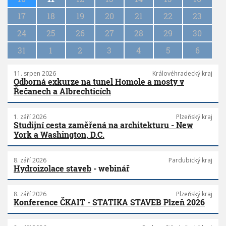
t
k
i
r
17
18
19
20
21
22
23
o
e
k
n
24
25
26
27
28
29
30
o
31
1
2
3
4
5
6
d
i
f
11. srpen 2026
Královéhradecký kraj
i
Odborná exkurze na tunel Homole a mosty v
k
Řečanech a Albrechticích
a
c
i
1. září 2026
Plzeňský kraj
Studijní cesta zaměřená na architekturu - New
v
York a Washington, D.C.
e
ř
e
8. září 2026
Pardubický kraj
j
Hydroizolace staveb
- webinář
n
é
h
8. září 2026
Plzeňský kraj
Konference ČKAIT - STATIKA STAVEB Plzeň 2026
o
s
t