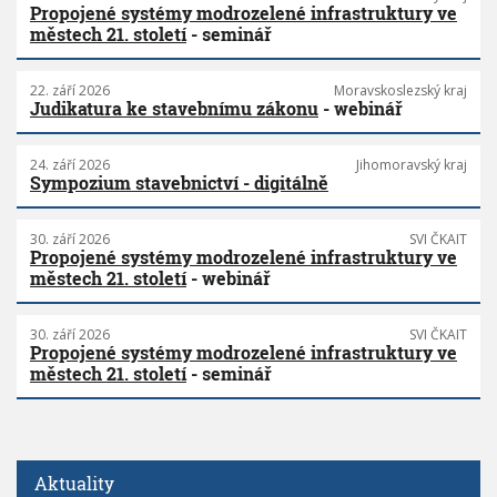
Propojené systémy modrozelené infrastruktury ve
městech 21. století
- seminář
22. září 2026
Moravskoslezský kraj
Judikatura ke stavebnímu zákonu
- webinář
24. září 2026
Jihomoravský kraj
Sympozium stavebnictví - digitálně
30. září 2026
SVI ČKAIT
Propojené systémy modrozelené infrastruktury ve
městech 21. století
- webinář
30. září 2026
SVI ČKAIT
Propojené systémy modrozelené infrastruktury ve
městech 21. století
- seminář
Aktuality