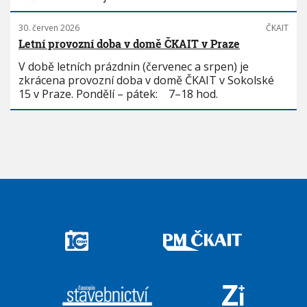
30. červen 2026
ČKAIT
Letní provozní doba v domě ČKAIT v Praze
V době letních prázdnin (červenec a srpen) je
zkrácena provozní doba v domě ČKAIT v Sokolské
15 v Praze. Pondělí – pátek: 7–18 hod.