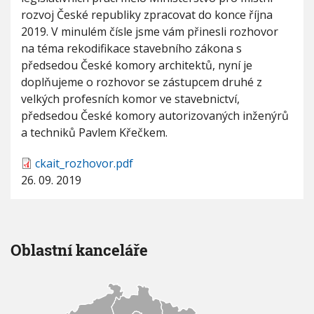
d
rozvoj České republiky zpracovat do konce října
s
2019. V minulém čísle jsme vám přinesli rozhovor
e
d
na téma rekodifikace stavebního zákona s
y
předsedou České komory architektů, nyní je
Č
doplňujeme o rozhovor se zástupcem druhé z
K
velkých profesních komor ve stavebnictví,
A
I
předsedou České komory autorizovaných inženýrů
T
a techniků Pavlem Křečkem.
I
n
ckait_rozhovor.pdf
g
.
26. 09. 2019
P
a
v
l
a
Oblastní kanceláře
K
ř
e
č
k