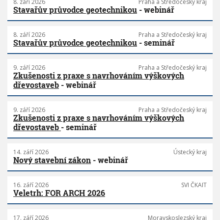
8. září 2026
Praha a Středočeský kraj
a
Stavařův průvodce geotechnikou
- webinář
v
e
b
8. září 2026
Praha a Středočeský kraj
Stavařův průvodce geotechnikou
- seminář
n
í
h
9. září 2026
Praha a Středočeský kraj
o
Zkušenosti z praxe s navrhováním výškových
p
dřevostaveb
- webinář
r
á
v
9. září 2026
Praha a Středočeský kraj
Zkušenosti z praxe s navrhováním výškových
a
dřevostaveb
- seminář
14. září 2026
Ústecký kraj
Nový stavební zákon
- webinář
16. září 2026
SVI ČKAIT
Veletrh: FOR ARCH 2026
17. září 2026
Moravskoslezský kraj