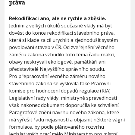
práva
V
h
I
G
u
A
E
Rekodifikaci ano, ale ne rychle a zběsile.
C
E
x
Jedním z velkých úkolů současné vlády má být
k
dovést do konce rekodifikaci stavebního práva,
l
která si klade za cíl urychlit a zjednodušit systém
u
z
povolování staveb v ČR. Od zveřejnění věcného
i
záměru zákona vzbudilo toto téma řadu reakcí,
v
obavy neskrývali ekologové, památkáři ani
n
í
představitelé Nejvyššího správního soudu.
r
Pro přepracování věcného záměru nového
o
stavebního zákona se vyslovila také Pracovní
z
komise pro hodnocení dopadů regulace (RIA)
h
o
Legislativní rady vlády, ministryně spravedlnosti
v
však nakonec dokument doporučila ke schválení.
o
Paragrafové znění návrhu nového zákona, které
r
má vyřešit řadu nejasností a objasnit některé vágní
p
ř
formulace, by podle plánovaného rozvrhu
e
legislativních prací mělo Ministerstvo pro místní