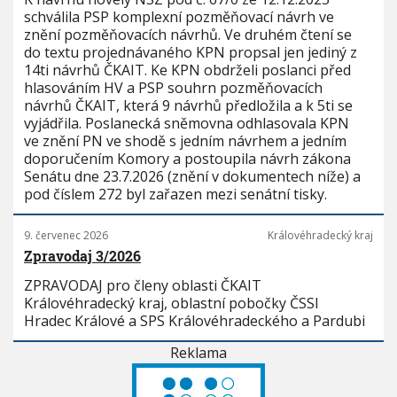
schválila PSP komplexní pozměňovací návrh ve
znění pozměňovacích návrhů. Ve druhém čtení se
do textu projednávaného KPN propsal jen jediný z
14ti návrhů ČKAIT. Ke KPN obdrželi poslanci před
hlasováním HV a PSP souhrn pozměňovacích
návrhů ČKAIT, která 9 návrhů předložila a k 5ti se
vyjádřila. Poslanecká sněmovna odhlasovala KPN
ve znění PN ve shodě s jedním návrhem a jedním
doporučením Komory a postoupila návrh zákona
Senátu dne 23.7.2026 (znění v dokumentech níže) a
pod číslem 272 byl zařazen mezi senátní tisky.
9. červenec 2026
Královéhradecký kraj
Zpravodaj 3/2026
ZPRAVODAJ pro členy oblasti ČKAIT
Královéhradecký kraj, oblastní pobočky ČSSI
Hradec Králové a SPS Královéhradeckého a Pardubi
Reklama