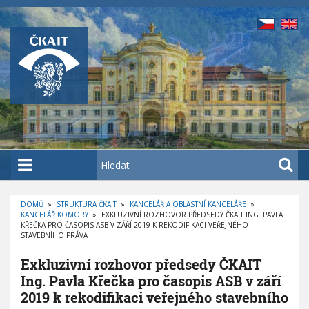
P
ř
e
j
í
t
k
h
l
a
H
v
l
n
e
í
DOMŮ
»
STRUKTURA ČKAIT
»
KANCELÁŘ A OBLASTNÍ KANCELÁŘE
»
d
KANCELÁŘ KOMORY
»
EXKLUZIVNÍ ROZHOVOR PŘEDSEDY ČKAIT ING. PAVLA
D
m
a
KŘEČKA PRO ČASOPIS ASB V ZÁŘÍ 2019 K REKODIFIKACI VEŘEJNÉHO
R
O
STAVEBNÍHO PRÁVA
u
t
B
E
o
Č
Exkluzivní rozhovor předsedy ČKAIT
K
b
O
Ing. Pavla Křečka pro časopis ASB v září
V
s
Á
2019 k rekodifikaci veřejného stavebního
N
a
A