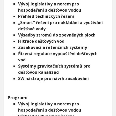
v
Vývoj legislativy a norem pro
e
hospodaření s dešťovou vodou
v
Přehled technických řešení
z
t
„Smart“ řešení pro nakládání a využívání
a
dešťové vody
h
Výsadby stromů do zpevněných ploch
u
k
Filtrace dešťových vod
s
Zasakovací a retenčních systémy
o
Řízená regulace vypouštění dešťových
u
vod
č
a
Systémy gravitačních systémů pro
s
dešťovou kanalizaci
n
SW nástroje pro návrh zasakování
ý
m
t
r
Program:
e
Vývoj legislativy a norem pro
n
d
hospodaření s dešťovou vodou
ů