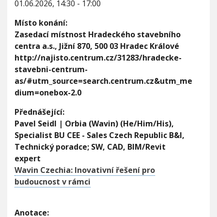
01.06.2026, 14:30 - 17:00
V
s
h
I
p
G
u
Místo konání:
A
o
C
Zasedací místnost Hradeckého stavebního
d
E
a
centra a.s., Jižní 870, 500 03 Hradec Králové
ř
http://najisto.centrum.cz/31283/hradecke-
e
stavebni-centrum-
n
as/#utm_source=search.centrum.cz&utm_me
í
s
dium=onebox-2.0
d
e
Přednášející:
š
Pavel Seidl | Orbia (Wavin) (He/Him/His),
ť
Specialist BU CEE - Sales Czech Republic B&I,
o
v
Technický poradce; SW, CAD, BIM/Revit
o
expert
u
Wavin Czechia: Inovativní řešení pro
v
budoucnost v rámci
o
d
o
u
Anotace: