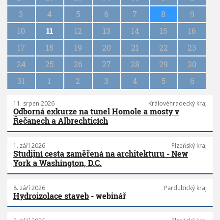
i
n
3
4
5
6
7
8
9
a
10
11
12
13
14
15
16
t
i
17
18
19
20
21
22
23
o
n
24
25
26
27
28
29
30
31
1
2
3
4
5
6
11. srpen 2026
Královéhradecký kraj
Odborná exkurze na tunel Homole a mosty v
Řečanech a Albrechticích
1. září 2026
Plzeňský kraj
Studijní cesta zaměřená na architekturu - New
York a Washington, D.C.
8. září 2026
Pardubický kraj
Hydroizolace staveb
- webinář