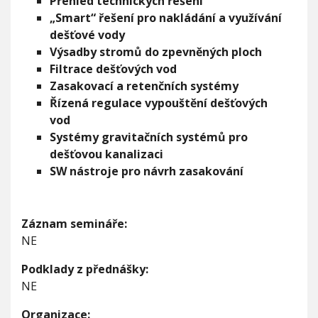
Přehled technických řešení
m
„Smart“ řešení pro nakládání a využívání
dešťové vody
Výsadby stromů do zpevněných ploch
Filtrace dešťových vod
Zasakovací a retenčních systémy
Řízená regulace vypouštění dešťových
vod
Systémy gravitačních systémů pro
dešťovou kanalizaci
SW nástroje pro návrh zasakování
Záznam semináře:
NE
Podklady z přednášky:
NE
Organizace: