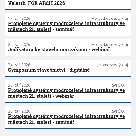
Veletrh: FOR ARCH 2026
17. září 2026
Moravskoslezský kraj
Propojené systémy modrozelené infrastruktury ve
městech 21. století
- seminář
22. září 2026
Moravskoslezský kraj
Judikatura ke stavebnímu zákonu
- webinář
24. září 2026
Jihomoravský kraj
Sympozium stavebnictví - digitálně
30. září 2026
SVI ČKAIT
Propojené systémy modrozelené infrastruktury ve
městech 21. století
- webinář
30. září 2026
SVI ČKAIT
Propojené systémy modrozelené infrastruktury ve
městech 21. století
- seminář