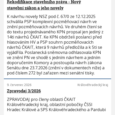
Rekodifikace stavebního práva - Nový
stavební zákon a jeho novely
K návrhu novely NSZ pod č. 67/0 ze 12.12.2025
schválila PSP komplexní pozměňovací návrh ve
znění pozměňovacích návrhů. Ve druhém čtení se
do textu projednávaného KPN propsal jen jediný z
14ti návrhů ČKAIT. Ke KPN obdrželi poslanci před
hlasováním HV a PSP souhrn pozměňovacích
návrhů ČKAIT, která 9 návrhů předložila a k 5ti se
vyjádřila. Poslanecká sněmovna odhlasovala KPN
ve znění PN ve shodě s jedním návrhem a jedním
doporučením Komory a postoupila návrh zákona
Senátu dne 23.7.2026 (znění v dokumentech níže) a
pod číslem 272 byl zařazen mezi senátní tisky.
9. červenec 2026
Královéhradecký kraj
Zpravodaj 3/2026
ZPRAVODAJ pro členy oblasti ČKAIT
Královéhradecký kraj, oblastní pobočky ČSSI
Hradec Králové a SPS Královéhradeckého a Pardubi