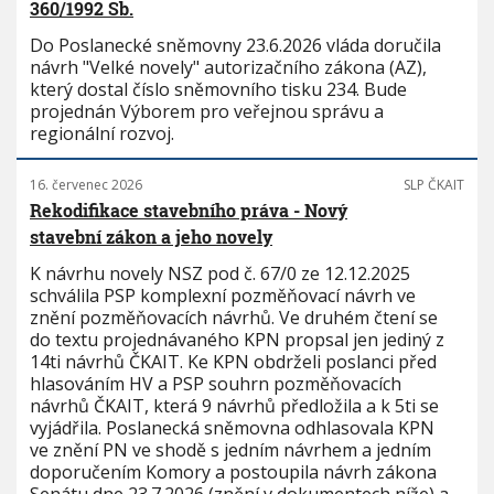
360/1992 Sb.
Do Poslanecké sněmovny 23.6.2026 vláda doručila
návrh "Velké novely" autorizačního zákona (AZ),
který dostal číslo sněmovního tisku 234. Bude
projednán Výborem pro veřejnou správu a
regionální rozvoj.
16. červenec 2026
SLP ČKAIT
Rekodifikace stavebního práva - Nový
stavební zákon a jeho novely
K návrhu novely NSZ pod č. 67/0 ze 12.12.2025
schválila PSP komplexní pozměňovací návrh ve
znění pozměňovacích návrhů. Ve druhém čtení se
do textu projednávaného KPN propsal jen jediný z
14ti návrhů ČKAIT. Ke KPN obdrželi poslanci před
hlasováním HV a PSP souhrn pozměňovacích
návrhů ČKAIT, která 9 návrhů předložila a k 5ti se
vyjádřila. Poslanecká sněmovna odhlasovala KPN
ve znění PN ve shodě s jedním návrhem a jedním
doporučením Komory a postoupila návrh zákona