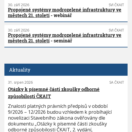
30. září 2026
SVI ČKAIT
Propojené systémy modrozelené infrastruktury ve
městech 21. století
- webinář
30. září 2026
SVI ČKAIT
Propojené systémy modrozelené infrastruktury ve
městech 21. století
- seminář
Aktuality
31. srpen 2026
SA ČKAIT
Otázky k písemné části zkoušky odborné
způsobilosti ČKAIT
Znalosti platných právních předpisů v období
9/2026 – 12/2026 budou vzhledem k probíhající
novelizaci Stavebního zákona ověřovány dle
dokumentu „Otázky k písemné části zkoušky
odborné způsobilosti ČKAIT, 2. vydání,