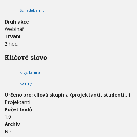
r
V
h
I
b
Schiedel, s. r. o.
G
u
a
A
C
k
Druh akce
E
o
Webinář
m
Trvání
í
n
2 hod.
v
j
Klíčové slovo
e
d
n
krby, kamna
o
m
komíny
Určeno pro: cílová skupina (projektanti, studenti…)
Projektanti
Počet bodů
1.0
Archiv
Ne