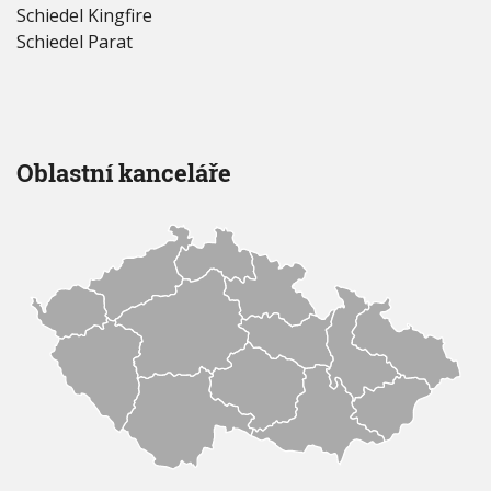
Schiedel Kingfire
Schiedel Parat
Oblastní kanceláře