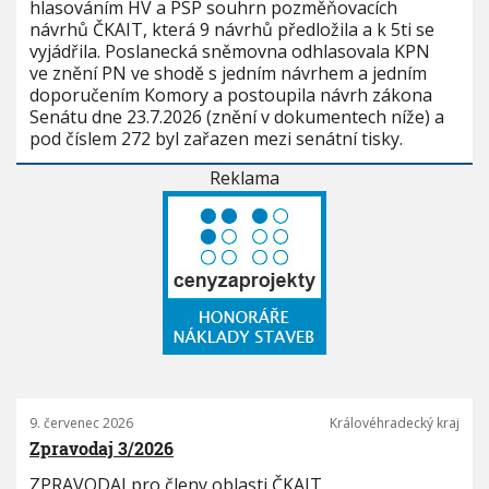
hlasováním HV a PSP souhrn pozměňovacích
návrhů ČKAIT, která 9 návrhů předložila a k 5ti se
vyjádřila. Poslanecká sněmovna odhlasovala KPN
ve znění PN ve shodě s jedním návrhem a jedním
doporučením Komory a postoupila návrh zákona
Senátu dne 23.7.2026 (znění v dokumentech níže) a
pod číslem 272 byl zařazen mezi senátní tisky.
Reklama
9. červenec 2026
Královéhradecký kraj
Zpravodaj 3/2026
ZPRAVODAJ pro členy oblasti ČKAIT