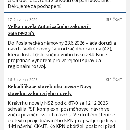
Olomouci uzavřena z důvodu čerpání dovolené.
Děkujeme za pochopení.
17. červenec 2026
SLP ČKAIT
Velká novela Autorizačního zákona č.
360/1992 Sb.
Do Poslanecké sněmovny 23.6.2026 vláda doručila
návrh "Velké novely" autorizačního zákona (AZ),
který dostal číslo sněmovního tisku 234. Bude
projednán Výborem pro veřejnou správu a
regionální rozvoj.
16. červenec 2026
SLP ČKAIT
Rekodifikace stavebního práva - Nový
stavební zákon a jeho novely
K návrhu novely NSZ pod č. 67/0 ze 12.12.2025
schválila PSP komplexní pozměňovací návrh ve
znění pozměňovacích návrhů. Ve druhém čtení se
do textu projednávaného KPN propsal jen jediný z
14ti návrhů ČKAIT. Ke KPN obdrželi poslanci před