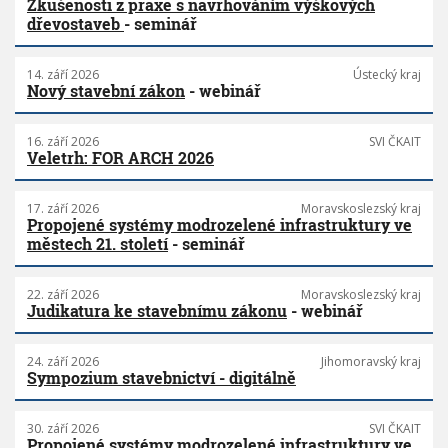
Zkušenosti z praxe s navrhováním výškových
dřevostaveb
- seminář
14. září 2026
Ústecký kraj
Nový stavební zákon
- webinář
16. září 2026
SVI ČKAIT
Veletrh: FOR ARCH 2026
17. září 2026
Moravskoslezský kraj
Propojené systémy modrozelené infrastruktury ve
městech 21. století
- seminář
22. září 2026
Moravskoslezský kraj
Judikatura ke stavebnímu zákonu
- webinář
24. září 2026
Jihomoravský kraj
Sympozium stavebnictví - digitálně
30. září 2026
SVI ČKAIT
Propojené systémy modrozelené infrastruktury ve