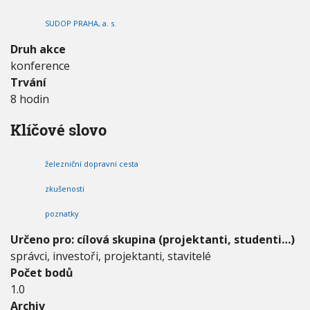
e
V
h
I
n
SUDOP PRAHA, a. s.
G
u
c
A
C
e
Druh akce
E
Ž
konference
e
Trvání
l
e
8 hodin
z
n
Klíčové slovo
i
c
e
železniční dopravní cesta
2
0
zkušenosti
2
poznatky
3
Určeno pro: cílová skupina (projektanti, studenti…)
správci, investoři, projektanti, stavitelé
Počet bodů
1.0
Archiv