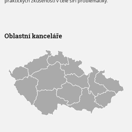
praktických zkušeností v celé šíři problematiky.
Oblastní kanceláře