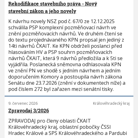
Rekodifikace stavebního práva - Nový
stavební zákon a jeho novely
K návrhu novely NSZ pod č. 67/0 ze 12.12.2025
schválila PSP komplexní pozměňovací návrh ve
znění pozměňovacích návrhů. Ve druhém čtení se
do textu projednávaného KPN propsal jen jediný z
14ti návrhů ČKAIT. Ke KPN obdrželi poslanci před
hlasováním HV a PSP souhrn pozměňovacích
návrhů ČKAIT, která 9 návrhů předložila a k 5ti se
vyjádřila. Poslanecká sněmovna odhlasovala KPN
ve znění PN ve shodě s jedním návrhem a jedním
doporučením Komory a postoupila návrh zákona
Senátu dne 23.7.2026 (znění v dokumentech níže) a
pod číslem 272 byl zařazen mezi senátní tisky.
9. červenec 2026
Královéhradecký kraj
Zpravodaj 3/2026
ZPRAVODAJ pro členy oblasti ČKAIT
Královéhradecký kraj, oblastní pobočky ČSSI
Hradec Králové a SPS Královéhradeckého a Pardubi