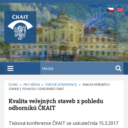
P
ř
e
j
í
t
k
h
l
a
H
v
l
n
e
í
DOMŮ
»
PRO MÉDIA
»
TISKOVÉ KONFERENCE
»
KVALITA VEŘEJNÝCH
d
STAVEB Z POHLEDU ODBORNÍKŮ ČKAIT
D
m
a
R
O
u
t
Kvalita veřejných staveb z pohledu
B
E
o
odborníků ČKAIT
Č
K
b
O
V
s
Á
K
Tisková konference ČKAIT se uskutečnila 15.3.2017
N
a
v
A