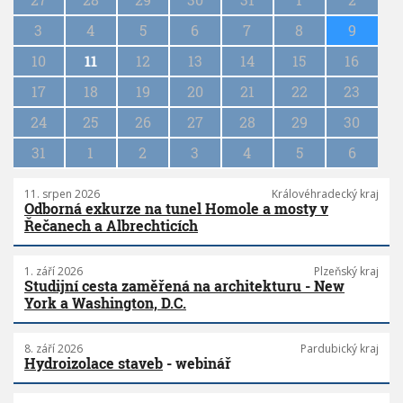
i
n
3
4
5
6
7
8
9
a
10
11
12
13
14
15
16
t
i
17
18
19
20
21
22
23
o
n
24
25
26
27
28
29
30
31
1
2
3
4
5
6
11. srpen 2026
Královéhradecký kraj
Odborná exkurze na tunel Homole a mosty v
Řečanech a Albrechticích
1. září 2026
Plzeňský kraj
Studijní cesta zaměřená na architekturu - New
York a Washington, D.C.
8. září 2026
Pardubický kraj
Hydroizolace staveb
- webinář