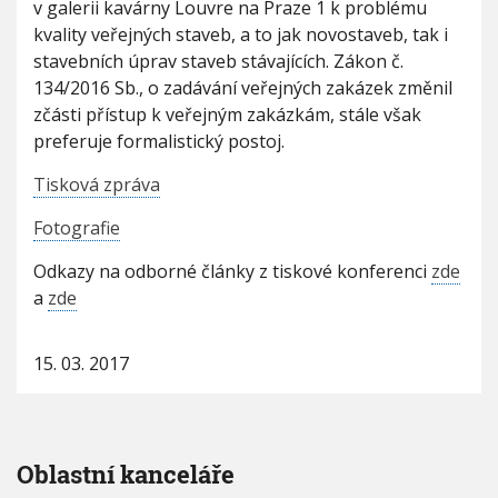
v galerii kavárny Louvre na Praze 1 k
problému
V
a
h
I
kvality veřejných staveb, a to jak novostaveb, tak i
l
G
u
A
stavebních úprav staveb stávajících. Zákon č.
i
C
t
E
134/2016 Sb., o zadávání veřejných zakázek změnil
a
zčásti přístup k veřejným zakázkám, stále však
v
preferuje formalistický postoj.
e
ř
Tisková zpráva
e
j
Fotografie
n
ý
Odkazy na odborné články z tiskové konferenci
zde
c
h
a
zde
s
t
a
15. 03. 2017
v
e
b
z
p
Oblastní kanceláře
o