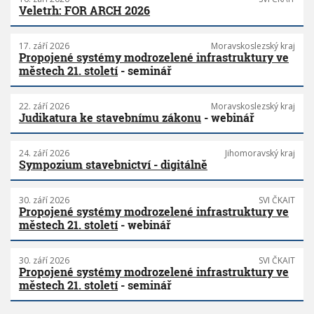
Veletrh: FOR ARCH 2026
17. září 2026
Moravskoslezský kraj
Propojené systémy modrozelené infrastruktury ve
městech 21. století
- seminář
22. září 2026
Moravskoslezský kraj
Judikatura ke stavebnímu zákonu
- webinář
24. září 2026
Jihomoravský kraj
Sympozium stavebnictví - digitálně
30. září 2026
SVI ČKAIT
Propojené systémy modrozelené infrastruktury ve
městech 21. století
- webinář
30. září 2026
SVI ČKAIT
Propojené systémy modrozelené infrastruktury ve
městech 21. století
- seminář