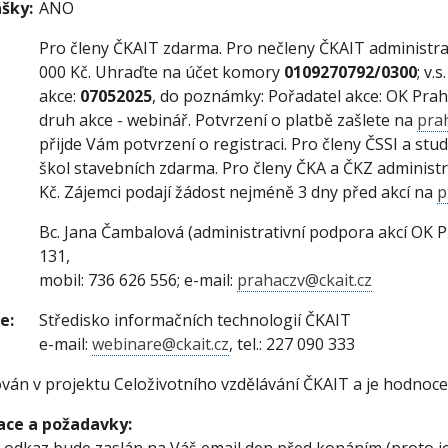
šky:
ANO
Pro členy ČKAIT zdarma. Pro nečleny ČKAIT administra
000 Kč. Uhraďte na účet komory
0109270792/0300
;
v.s
akce:
07
052025
, do poznámky: Pořadatel akce: OK Prah
druh akce - webinář. Potvrzení o platbě zašlete na
pra
přijde Vám potvrzení o registraci. Pro členy ČSSI a st
škol stavebních zdarma. Pro členy ČKA a ČKZ administr
Kč. Zájemci podají žádost nejméně 3 dny před akcí na
p
Bc. Jana Čambalová (administrativní podpora akcí OK Pr
131,
mobil: 736 626 556; e-mail:
prahaczv@ckait.cz
e:
Středisko informačních technologií ČKAIT
e-mail:
webinare@ckait.cz
, tel.: 227 090 333
ován v projektu Celoživotního vzdělávání ČKAIT a je hodnoc
ace a požadavky: