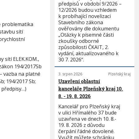
předpisů v období 9/2026 –
12/2026 budou vzhledem
k probíhající novelizaci
Stavebního zákona
e problematika
ověřovány dle dokumentu
tavbu sítí
„Otázky k písemné části
rychlostní
zkoušky odborné
způsobilosti ČKAIT, 2.
vydání, aktualizovaného k
by sítí ELEK.KOM.,
30 7. 2026“.
a zákon 194/2017Sb
– vazba na platné
3. srpen 2026
Plzeňský kraj
b; 194/2017 Sb;
Uzavření oblastní
 předpisy…)
kanceláře Plzeňský kraj 10.
8. - 19. 8. 2026
Kancelář pro Plzeňský kraj
v ulici Hřímalého 37 bude
uzavřena ve dnech 10. 8.-
19. 8. 2026 z důvodu
čerpání řádné dovolené.
Využít můžete schránku