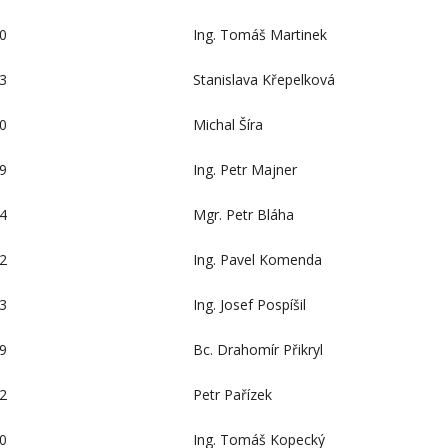
0
Ing. Tomáš Martinek
3
Stanislava Křepelková
0
Michal Šíra
9
Ing. Petr Majner
4
Mgr. Petr Bláha
2
Ing. Pavel Komenda
3
Ing. Josef Pospíšil
9
Bc. Drahomír Přikryl
2
Petr Pařízek
0
Ing. Tomáš Kopecký