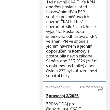
14ti návrhů ČKAIT. Ke KPN
obdrželi poslanci před
hlasováním HV a PSP
souhrn pozměňovacích
návrhů ČKAIT, která 9
návrhů předložila a k 5ti se
vyjádřila. Poslanecká
sněmovna odhlasovala KPN
ve znění PN ve shodě s
jedním návrhem a jedním
doporučením Komory a
postoupila návrh zákona
Senátu dne 23.7.2026 (znění
v dokumentech níže) a pod
číslem 272 byl zařazen mezi
senátní tisky.
9. červenec 2026
Královéhradecký
kraj
Zpravodaj 3/2026
ZPRAVODAJ pro
členy oblasti ČKAIT