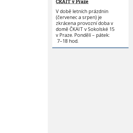
ČKAIT v Praze
V době letních prázdnin
(červenec a srpen) je
zkrácena provozní doba v
domě ČKAIT v Sokolské 15
v Praze. Pondělí – pátek:
7–18 hod.