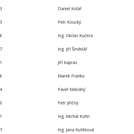
3
Daniel Kolář
3
Petr Koucký
6
Ing. Václav Kučera
7
Ing. Jiří Šindelář
1
Jiří Kapras
6
Marek Franko
4
Pavel Nekolný
0
Petr Jiřičný
1
Ing. Michal Kohn
7
Ing. Jana Kuřitková