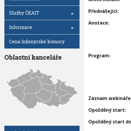
V
í
I
h
G
z
Přednášející:
A
u
Služby ČKAIT
e
C
E
n
Anotace:
í
Informace
E
v
Cena Inženýrské komory
.
p
a
Program:
Oblastní kanceláře
r
l
a
m
e
n
t
u
Záznam webináře
č
.
Opožděný start:
1
3
Opožděný start do
0