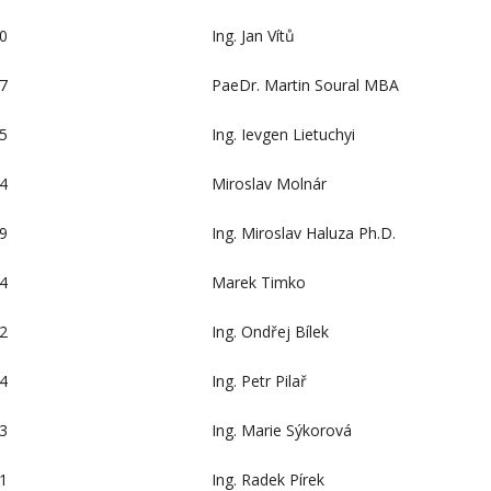
0
Ing. Jan Vítů
7
PaeDr. Martin Soural MBA
5
Ing. Ievgen Lietuchyi
4
Miroslav Molnár
9
Ing. Miroslav Haluza Ph.D.
4
Marek Timko
2
Ing. Ondřej Bílek
4
Ing. Petr Pilař
3
Ing. Marie Sýkorová
1
Ing. Radek Pírek