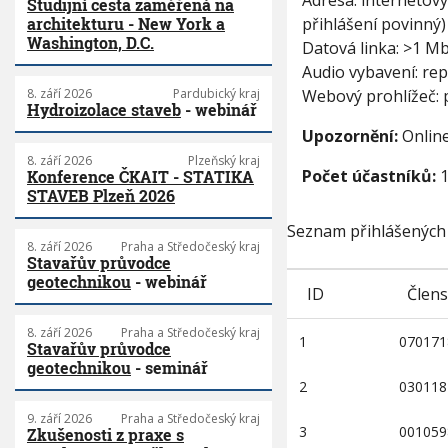
Adresa: internetový
Studijní cesta zaměřená na
t
přihlášení povinný)
architekturu - New York a
í
Washington, D.C.
e
Datová linka: >1 M
l
Audio vybavení: re
e
Webový prohlížeč:
8. září 2026
Pardubický kraj
k
Hydroizolace staveb
- webinář
t
Upozornění:
Online
r
.
8. září 2026
Plzeňský kraj
Počet účastníků:
1
Konference ČKAIT - STATIKA
k
STAVEB Plzeň 2026
o
m
Seznam přihlášených
u
8. září 2026
Praha a Středočeský kraj
n
Stavařův průvodce
i
geotechnikou
- webinář
k
ID
Člens
a
c
8. září 2026
Praha a Středočeský kraj
1
070171
Stavařův průvodce
í
geotechnikou
- seminář
2
030118
9. září 2026
Praha a Středočeský kraj
3
001059
Zkušenosti z praxe s