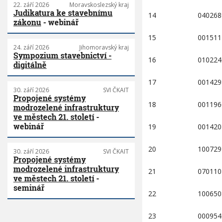
22. září 2026
Moravskoslezský kraj
Judikatura ke stavebnímu
14
040268
zákonu
- webinář
15
001511
24. září 2026
Jihomoravský kraj
Sympozium stavebnictví -
16
010224
digitálně
17
001429
30. září 2026
SVI ČKAIT
Propojené systémy
18
001196
modrozelené infrastruktury
ve městech 21. století
-
webinář
19
001420
20
100729
30. září 2026
SVI ČKAIT
Propojené systémy
modrozelené infrastruktury
21
070110
ve městech 21. století
-
seminář
22
100650
23
000954