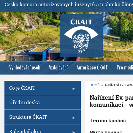
P
Česká komora autorizovaných inženýrů a techniků činn
ř
e
j
í
t
k
h
l
Vyhledávání osob
Vzdělávání
Autorizace ČKAIT
Pro méd
a
v
n
DOMŮ
»
NAŘÍZENÍ EV. PARL
Co je ČKAIT
í
D
R
m
Nařízení Ev. pa
O
Úřední deska
B
u
komunikací - 
E
Č
o
K
O
Struktura ČKAIT
b
N
V
Termín konání:
Á
s
a
N
ř
A
Kalendář akcí
a
Místo konání: