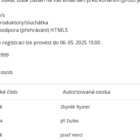
 odkaz bude zaslán na Váš email den před konáním (proto je
b/s
produktory/sluchátka
 podpora (přehrávání) HTML5
 registraci lze provést do
06. 05. 2025 15:00
.
999
 osob.
ké číslo
Autorizovaná osoba
8
Zbyněk Ryzner
4
Jiří Dufek
8
Josef Vencl