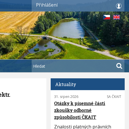
Přihlášení
H
l
e
d
Aktuality
a
ktr.
31. srpen 2026
SA ČKAIT
t
Otázky k písemné části
zkoušky odborné
způsobilosti ČKAIT
Znalosti platných právních