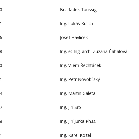
0
Bc. Radek Taussig
1
Ing. Lukáš Kulich
6
Josef Havlíček
8
Ing. et Ing. arch. Zuzana Čabalová
0
Ing. Vilém Řechtáček
1
Ing. Petr Novobílský
4
Ing. Martin Galeta
7
Ing. Jiří Srb
8
Ing. Jiří Jurka Ph.D.
1
Ing. Karel Kozel