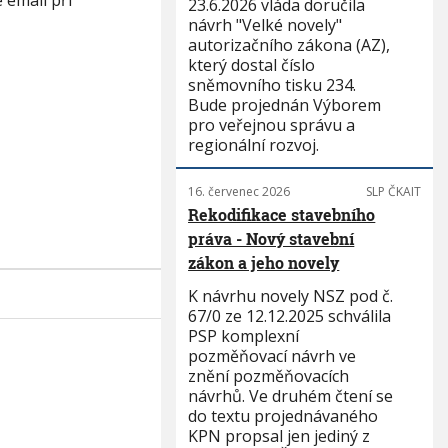
 email při
23.6.2026 vláda doručila
návrh "Velké novely"
autorizačního zákona (AZ),
který dostal číslo
sněmovního tisku 234.
Bude projednán Výborem
pro veřejnou správu a
regionální rozvoj.
16. červenec 2026
SLP ČKAIT
Rekodifikace stavebního
práva - Nový stavební
zákon a jeho novely
K návrhu novely NSZ pod č.
67/0 ze 12.12.2025 schválila
PSP komplexní
pozměňovací návrh ve
znění pozměňovacích
návrhů. Ve druhém čtení se
do textu projednávaného
KPN propsal jen jediný z