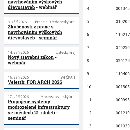
navrhováním výškových
dřevostaveb
- webinář
4
001345
5
010202
9. září 2026
Praha a Středočeský kraj
Zkušenosti z praxe s
navrhováním výškových
6
110217
dřevostaveb
- seminář
7
040250
14. září 2026
Ústecký kraj
Nový stavební zákon
-
8
050124
webinář
9
110400
16. září 2026
SVI ČKAIT
Veletrh: FOR ARCH 2026
10
001305
17. září 2026
Moravskoslezský kraj
11
000993
Propojené systémy
modrozelené infrastruktury
ve městech 21. století
-
12
001219
seminář
13
001030