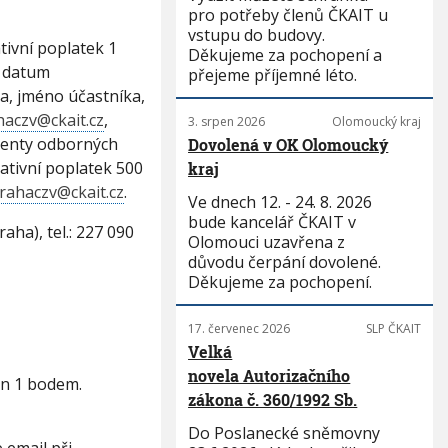
pro potřeby členů ČKAIT u
vstupu do budovy.
tivní poplatek 1
Děkujeme za pochopení a
. datum
přejeme příjemné léto.
a, jméno účastníka,
haczv@ckait.cz
,
3. srpen 2026
Olomoucký kraj
udenty odborných
Dovolená v OK Olomoucký
ativní poplatek 500
kraj
rahaczv@ckait.cz
.
Ve dnech 12. - 24. 8. 2026
bude kancelář ČKAIT v
aha), tel.: 227 090
Olomouci uzavřena z
důvodu čerpání dovolené.
Děkujeme za pochopení.
17. červenec 2026
SLP ČKAIT
Velká
novela Autorizačního
en 1 bodem.
zákona č. 360/1992 Sb.
Do Poslanecké sněmovny