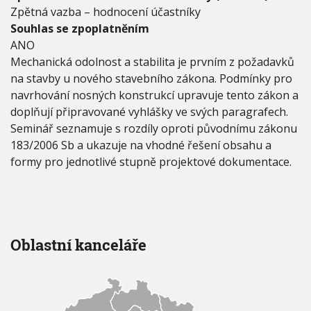
t
Zpětná vazba – hodnocení účastníky
a
Souhlas se zpoplatněním
v
e
ANO
b
Mechanická odolnost a stabilita je prvním z požadavků
n
na stavby u nového stavebního zákona. Podmínky pro
í
navrhování nosných konstrukcí upravuje tento zákon a
h
o
doplňují připravované vyhlášky ve svých paragrafech.
z
Seminář seznamuje s rozdíly oproti původnímu zákonu
á
183/2006 Sb a ukazuje na vhodné řešení obsahu a
k
formy pro jednotlivé stupně projektové dokumentace.
o
n
a
Oblastní kanceláře