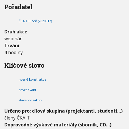
h
V
h
Pořadatel
I
o
G
u
v
A
C
á
E
ČKAIT Plzeň (2020317)
n
í
Druh akce
n
webinář
o
Trvání
s
n
4 hodiny
ý
c
Klíčové slovo
h
k
o
nosné konstrukce
n
s
navrhování
t
stavební zákon
r
u
Určeno pro: cílová skupina (projektanti, studenti…)
k
členy ČKAIT
c
í
Doprovodné výukové materiály (sborník, CD…)
s