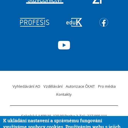
Vyhledávání AO
Vzdělávání
Autorizace ČKAIT
Pro média
Kontakty
Sokolská 1498/15
120 00 Praha 2
Tel.: 227 090 111
K ukládání nastavení a správnému fungování
ID DS:
krvaigt
E-mail.:
ckait@ckait.cz
Ochrana osobních údajů
využíváme soubory cookies. Používáním webu s jejich