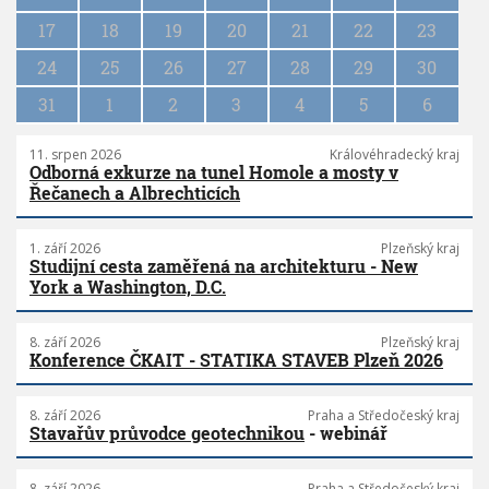
i
17
18
19
20
21
22
23
o
n
24
25
26
27
28
29
30
31
1
2
3
4
5
6
11. srpen 2026
Královéhradecký kraj
Odborná exkurze na tunel Homole a mosty v
Řečanech a Albrechticích
1. září 2026
Plzeňský kraj
Studijní cesta zaměřená na architekturu - New
York a Washington, D.C.
8. září 2026
Plzeňský kraj
Konference ČKAIT - STATIKA STAVEB Plzeň 2026
8. září 2026
Praha a Středočeský kraj
Stavařův průvodce geotechnikou
- webinář
8. září 2026
Praha a Středočeský kraj