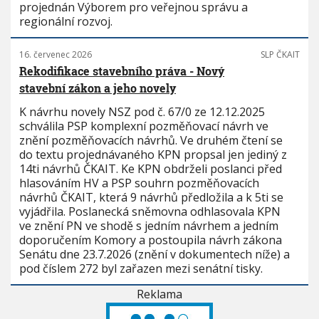
projednán Výborem pro veřejnou správu a
regionální rozvoj.
16. červenec 2026
SLP ČKAIT
Rekodifikace stavebního práva - Nový
stavební zákon a jeho novely
K návrhu novely NSZ pod č. 67/0 ze 12.12.2025
schválila PSP komplexní pozměňovací návrh ve
znění pozměňovacích návrhů. Ve druhém čtení se
do textu projednávaného KPN propsal jen jediný z
14ti návrhů ČKAIT. Ke KPN obdrželi poslanci před
hlasováním HV a PSP souhrn pozměňovacích
návrhů ČKAIT, která 9 návrhů předložila a k 5ti se
vyjádřila. Poslanecká sněmovna odhlasovala KPN
ve znění PN ve shodě s jedním návrhem a jedním
doporučením Komory a postoupila návrh zákona
Senátu dne 23.7.2026 (znění v dokumentech níže) a
pod číslem 272 byl zařazen mezi senátní tisky.
Reklama