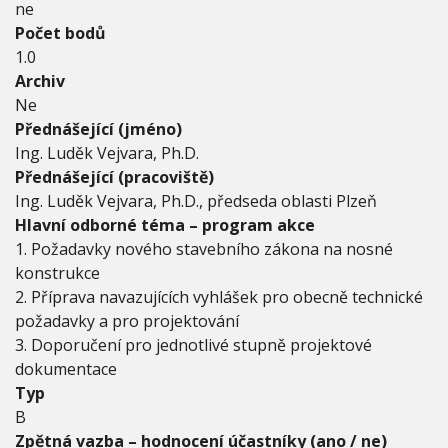
ne
t
Počet bodů
a
v
1.0
e
Archiv
b
Ne
v
Přednášející (jméno)
p
o
Ing. Luděk Vejvara, Ph.D.
d
Přednášející (pracoviště)
m
Ing. Luděk Vejvara, Ph.D., předseda oblasti Plzeň
í
Hlavní odborné téma – program akce
n
k
1. Požadavky nového stavebního zákona na nosné
á
konstrukce
c
2. Příprava navazujících vyhlášek pro obecně technické
h
požadavky a pro projektování
n
o
3. Doporučení pro jednotlivé stupně projektové
v
dokumentace
é
Typ
h
B
o
s
Zpětná vazba – hodnocení účastníky (ano / ne)