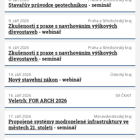
Stavařův průvodce geotechnikou
- seminář
9. září 2026
Praha a Středočeský kraj
Zkušenosti z praxe s navrhováním výškových
dřevostaveb
- webinář
9. září 2026
Praha a Středočeský kraj
Zkušenosti z praxe s navrhováním výškových
dřevostaveb
- seminář
14. září 2026
Ústecký kraj
Nový stavební zákon
- webinář
16. září 2026
SVI ČKAIT
Veletrh: FOR ARCH 2026
17. září 2026
Moravskoslezský kraj
Propojené systémy modrozelené infrastruktury ve
městech 21. století
- seminář