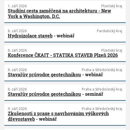
1. září 2026
Plzeňský kraj
Studijní cesta zaměřená na architekturu - New
York a Washington, D.C.
8. září 2026
Pardubický kraj
Hydroizolace staveb
- webinář
8. září 2026
Plzeňský kraj
Konference ČKAIT - STATIKA STAVEB Plzeň 2026
8. září 2026
Praha a Středočeský kraj
Stavařův průvodce geotechnikou
- webinář
8. září 2026
Praha a Středočeský kraj
Stavařův průvodce geotechnikou
- seminář
9. září 2026
Praha a Středočeský kraj
Zkušenosti z praxe s navrhováním výškových
dřevostaveb
- webinář