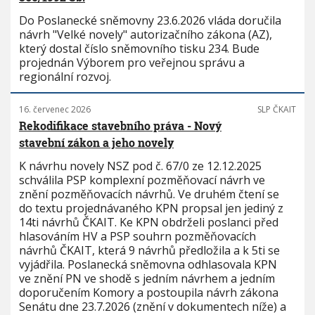
Do Poslanecké sněmovny 23.6.2026 vláda doručila
návrh "Velké novely" autorizačního zákona (AZ),
který dostal číslo sněmovního tisku 234. Bude
projednán Výborem pro veřejnou správu a
regionální rozvoj.
16. červenec 2026
SLP ČKAIT
Rekodifikace stavebního práva - Nový
stavební zákon a jeho novely
K návrhu novely NSZ pod č. 67/0 ze 12.12.2025
schválila PSP komplexní pozměňovací návrh ve
znění pozměňovacích návrhů. Ve druhém čtení se
do textu projednávaného KPN propsal jen jediný z
14ti návrhů ČKAIT. Ke KPN obdrželi poslanci před
hlasováním HV a PSP souhrn pozměňovacích
návrhů ČKAIT, která 9 návrhů předložila a k 5ti se
vyjádřila. Poslanecká sněmovna odhlasovala KPN
ve znění PN ve shodě s jedním návrhem a jedním
doporučením Komory a postoupila návrh zákona
Senátu dne 23.7.2026 (znění v dokumentech níže) a