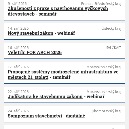
9. září 2026
Praha a Středočeský kraj
Zkušenosti z praxe s navrhováním výškových
dřevostaveb
- seminář
14. září 2026
Ústecký kraj
Nový stavební zákon
- webinář
16. září 2026
SVI ČKAIT
Veletrh: FOR ARCH 2026
17. září 2026
Moravskoslezský kraj
Propojené systémy modrozelené infrastruktury ve
městech 21. století
- seminář
22. září 2026
Moravskoslezský kraj
Judikatura ke stavebnímu zákonu
- webinář
24. září 2026
Jihomoravský kraj
Sympozium stavebnictví - digitálně