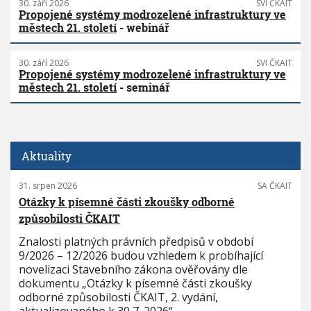
30. září 2026
SVI ČKAIT
Propojené systémy modrozelené infrastruktury ve
městech 21. století
- webinář
30. září 2026
SVI ČKAIT
Propojené systémy modrozelené infrastruktury ve
městech 21. století
- seminář
Aktuality
31. srpen 2026
SA ČKAIT
Otázky k písemné části zkoušky odborné
způsobilosti ČKAIT
Znalosti platných právních předpisů v období
9/2026 – 12/2026 budou vzhledem k probíhající
novelizaci Stavebního zákona ověřovány dle
dokumentu „Otázky k písemné části zkoušky
odborné způsobilosti ČKAIT, 2. vydání,