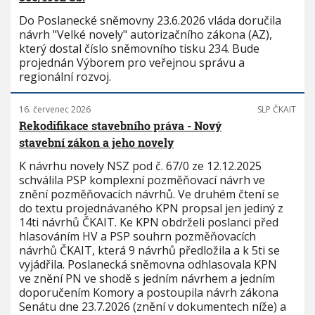
Do Poslanecké sněmovny 23.6.2026 vláda doručila
návrh "Velké novely" autorizačního zákona (AZ),
který dostal číslo sněmovního tisku 234. Bude
projednán Výborem pro veřejnou správu a
regionální rozvoj.
16. červenec 2026
SLP ČKAIT
Rekodifikace stavebního práva - Nový
stavební zákon a jeho novely
K návrhu novely NSZ pod č. 67/0 ze 12.12.2025
schválila PSP komplexní pozměňovací návrh ve
znění pozměňovacích návrhů. Ve druhém čtení se
do textu projednávaného KPN propsal jen jediný z
14ti návrhů ČKAIT. Ke KPN obdrželi poslanci před
hlasováním HV a PSP souhrn pozměňovacích
návrhů ČKAIT, která 9 návrhů předložila a k 5ti se
vyjádřila. Poslanecká sněmovna odhlasovala KPN
ve znění PN ve shodě s jedním návrhem a jedním
doporučením Komory a postoupila návrh zákona
Senátu dne 23.7.2026 (znění v dokumentech níže) a