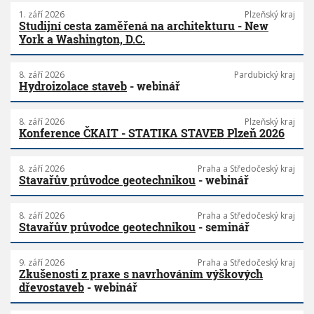
1. září 2026
Plzeňský kraj
Studijní cesta zaměřená na architekturu - New
York a Washington, D.C.
8. září 2026
Pardubický kraj
Hydroizolace staveb
- webinář
8. září 2026
Plzeňský kraj
Konference ČKAIT - STATIKA STAVEB Plzeň 2026
8. září 2026
Praha a Středočeský kraj
Stavařův průvodce geotechnikou
- webinář
8. září 2026
Praha a Středočeský kraj
Stavařův průvodce geotechnikou
- seminář
9. září 2026
Praha a Středočeský kraj
Zkušenosti z praxe s navrhováním výškových
dřevostaveb
- webinář