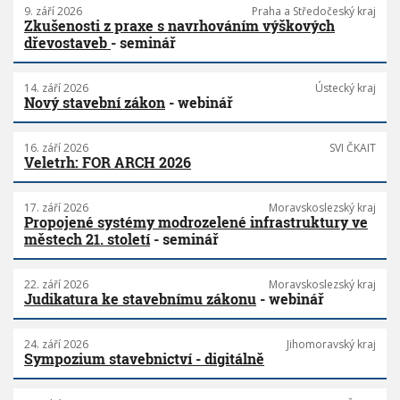
9. září 2026
Praha a Středočeský kraj
Zkušenosti z praxe s navrhováním výškových
dřevostaveb
- seminář
14. září 2026
Ústecký kraj
Nový stavební zákon
- webinář
16. září 2026
SVI ČKAIT
Veletrh: FOR ARCH 2026
17. září 2026
Moravskoslezský kraj
Propojené systémy modrozelené infrastruktury ve
městech 21. století
- seminář
22. září 2026
Moravskoslezský kraj
Judikatura ke stavebnímu zákonu
- webinář
24. září 2026
Jihomoravský kraj
Sympozium stavebnictví - digitálně