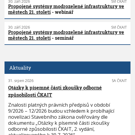
30. září 2026
SVI ČKAIT
Propojené systémy modrozelené infrastruktury ve
městech 21. století
- webinář
30. září 2026
SVI ČKAIT
Propojené systémy modrozelené infrastruktury ve
městech 21. století
- seminář
Aktuality
31. srpen 2026
SA ČKAIT
Otázky k písemné části zkoušky odborné
způsobilosti ČKAIT
Znalosti platných právních předpisů v období
9/2026 – 12/2026 budou vzhledem k probíhající
novelizaci Stavebního zákona ověřovány dle
dokumentu „Otázky k písemné části zkoušky
odborné způsobilosti ČKAIT, 2. vydání,