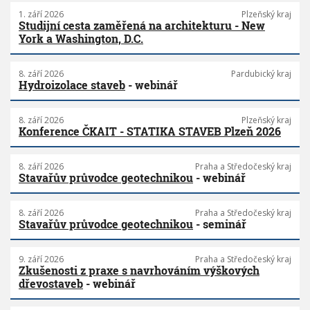
1. září 2026
Plzeňský kraj
Studijní cesta zaměřená na architekturu - New
York a Washington, D.C.
8. září 2026
Pardubický kraj
Hydroizolace staveb
- webinář
8. září 2026
Plzeňský kraj
Konference ČKAIT - STATIKA STAVEB Plzeň 2026
8. září 2026
Praha a Středočeský kraj
Stavařův průvodce geotechnikou
- webinář
8. září 2026
Praha a Středočeský kraj
Stavařův průvodce geotechnikou
- seminář
9. září 2026
Praha a Středočeský kraj
Zkušenosti z praxe s navrhováním výškových
dřevostaveb
- webinář