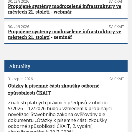
30. září 2026
SVI ČKAIT
Propojené systémy modrozelené infrastruktury ve
městech 21. století
- webinář
30. září 2026
SVI ČKAIT
Propojené systémy modrozelené infrastruktury ve
městech 21. století
- seminář
Aktuality
31. srpen 2026
SA ČKAIT
Otázky k písemné části zkoušky odborné
způsobilosti ČKAIT
Znalosti platných právních předpisů v období
9/2026 – 12/2026 budou vzhledem k probíhající
novelizaci Stavebního zákona ověřovány dle
dokumentu „Otázky k písemné části zkoušky
odborné způsobilosti ČKAIT, 2. vydání,