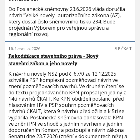
Do Poslanecké sněmovny 23.6.2026 vláda doručila
návrh "Velké novely" autorizačního zákona (AZ),
který dostal číslo sněmovního tisku 234. Bude
projednán Výborem pro veřejnou správu a
regionální rozvoj.
16. červenec 2026
SLP ČKAIT
Rekodifikace stavebního práva - Nový
stavební zákon a jeho novely
K návrhu novely NSZ pod č. 67/0 ze 12.12.2025
schválila PSP komplexní pozměňovací návrh ve
znění pozměňovacích návrhů. Ve druhém čtení se
do textu projednávaného KPN propsal jen jediný z
14ti návrhů ČKAIT. Ke KPN obdrželi poslanci před
hlasováním HV a PSP souhrn pozměňovacích
návrhů ČKAIT, která 9 návrhů předložila a k 5ti se
vyjádřila. Poslanecká sněmovna odhlasovala KPN
ve znění PN ve shodě s jedním návrhem a jedním
doporučením Komory a postoupila návrh zákona
Senátu dne 23.7.2026 (znění v dokumentech níže) a