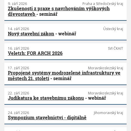
9. září 2026
Praha a Středočeský kraj
Zkušenosti z praxe s navrhováním výškových
dřevostaveb
- seminář
14. září 2026
Ústecký kraj
Nový stavební zákon
- webinář
16. září 2026
SVI ČKAIT
Veletrh: FOR ARCH 2026
17. září 2026
Moravskoslezský kraj
Propojené systémy modrozelené infrastruktury ve
městech 21. století
- seminář
22. září 2026
Moravskoslezský kraj
Judikatura ke stavebnímu zákonu
- webinář
24. září 2026
Jihomoravský kraj
Sympozium stavebnictví - digitálně