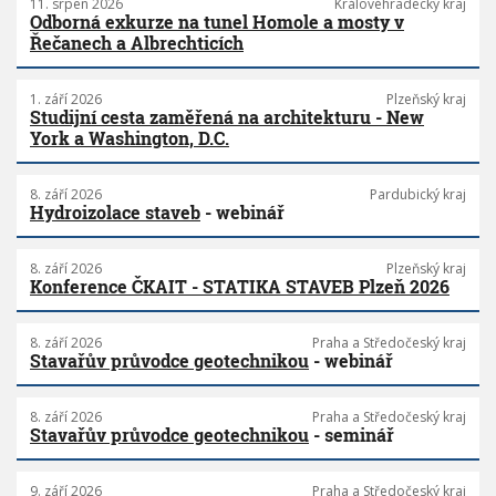
11. srpen 2026
Královéhradecký kraj
Odborná exkurze na tunel Homole a mosty v
Řečanech a Albrechticích
1. září 2026
Plzeňský kraj
Studijní cesta zaměřená na architekturu - New
York a Washington, D.C.
8. září 2026
Pardubický kraj
Hydroizolace staveb
- webinář
8. září 2026
Plzeňský kraj
Konference ČKAIT - STATIKA STAVEB Plzeň 2026
8. září 2026
Praha a Středočeský kraj
Stavařův průvodce geotechnikou
- webinář
8. září 2026
Praha a Středočeský kraj
Stavařův průvodce geotechnikou
- seminář
9. září 2026
Praha a Středočeský kraj