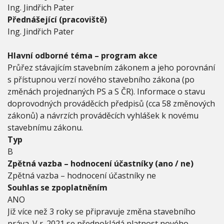
a
Ing. Jindřich Pater
v
Přednášející (pracoviště)
o
v
Ing. Jindřich Pater
a
n
Hlavní odborné téma – program akce
é
Průřez stávajícím stavebním zákonem a jeho porovnání
h
o
s přístupnou verzí nového stavebního zákona (po
n
změnách projednaných PS a S ČR). Informace o stavu
o
doprovodných prováděcích předpisů (cca 58 změnových
v
zákonů) a návrzích prováděcích vyhlášek k novému
é
h
stavebnímu zákonu.
o
Typ
S
B
Z
Zpětná vazba – hodnocení účastníky (ano / ne)
Zpětná vazba – hodnocení účastníky ne
Souhlas se zpoplatněním
ANO
Již více než 3 roky se připravuje změna stavebního
práva. V r. 2021 se předpokládá platnost nového