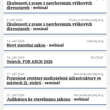
Zkušenosti z praxe s navrhováním výškových
dřevostaveb
- webinář
9. září 2026
Praha a Středočeský kraj
Zkušenosti z praxe s navrhováním výškových
dřevostaveb
- seminář
14. září 2026
Ústecký kraj
Nový stavební zákon
- webinář
16. září 2026
SVI ČKAIT
Veletrh: FOR ARCH 2026
17. září 2026
Moravskoslezský kraj
Propojené systémy modrozelené infrastruktury ve
městech 21. století
- seminář
22. září 2026
Moravskoslezský kraj
Judikatura ke stavebnímu zákonu
- webinář