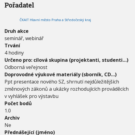
Pořadatel
n
V
h
I
á
G
u
A
n
C
ČKAIT Hlavní město Praha a Středočeský kraj
í
E
s
Druh akce
t
seminář, webinář
á
v
Trvání
a
4 hodiny
j
Určeno pro: cílová skupina (projektanti, studenti…)
í
Odborná veřejnost
c
í
Doprovodné výukové materiály (sborník, CD…)
h
Ppt presentace nového SZ, shrnutí nejdůležitějších
o
změnových zákonů a ukázky rozhodujících prováděcích
S
v vyhlášek pro výstavbu
Z
a
Počet bodů
p
1.0
ř
Archiv
i
p
Ne
r
Přednášející (jméno)