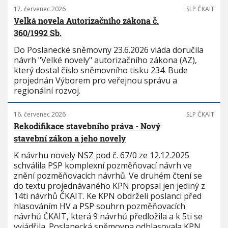
17. červenec 2026
SLP ČKAIT
Velká novela Autorizačního zákona č.
360/1992 Sb.
Do Poslanecké sněmovny 23.6.2026 vláda doručila
návrh "Velké novely" autorizačního zákona (AZ),
který dostal číslo sněmovního tisku 234. Bude
projednán Výborem pro veřejnou správu a
regionální rozvoj.
16. červenec 2026
SLP ČKAIT
Rekodifikace stavebního práva - Nový
stavební zákon a jeho novely
K návrhu novely NSZ pod č. 67/0 ze 12.12.2025
schválila PSP komplexní pozměňovací návrh ve
znění pozměňovacích návrhů. Ve druhém čtení se
do textu projednávaného KPN propsal jen jediný z
14ti návrhů ČKAIT. Ke KPN obdrželi poslanci před
hlasováním HV a PSP souhrn pozměňovacích
návrhů ČKAIT, která 9 návrhů předložila a k 5ti se
vyjádřila. Poslanecká sněmovna odhlasovala KPN