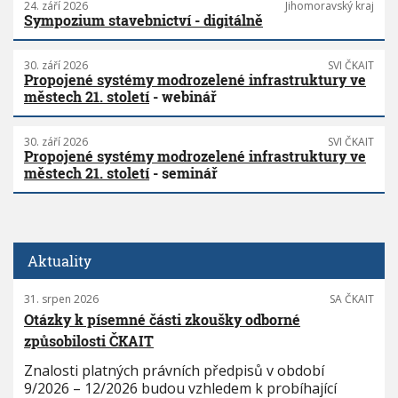
24. září 2026
Jihomoravský kraj
Sympozium stavebnictví - digitálně
30. září 2026
SVI ČKAIT
Propojené systémy modrozelené infrastruktury ve
městech 21. století
- webinář
30. září 2026
SVI ČKAIT
Propojené systémy modrozelené infrastruktury ve
městech 21. století
- seminář
Aktuality
31. srpen 2026
SA ČKAIT
Otázky k písemné části zkoušky odborné
způsobilosti ČKAIT
Znalosti platných právních předpisů v období
9/2026 – 12/2026 budou vzhledem k probíhající