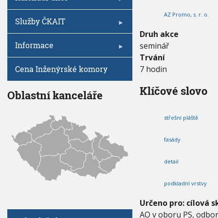
V
I
U
h
G
AZ Promo, s. r. o.
M
A
u
Služby ČKAIT
C
I
E
Druh akce
N
Informace
seminář
I
U
Trvání
M
Cena Inženýrské komory
7 hodin
P
R
Klíčové slovo
O
Oblastní kanceláře
D
U
střešní pláště
K
T
E
fasády
–
S
detail
T
Ř
E
podkladní vrstvy
Š
Určeno pro: cílová s
N
Í
AO v oboru PS, odbor