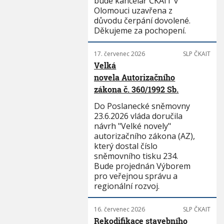
bude kancelář ČKAIT v
Olomouci uzavřena z
důvodu čerpání dovolené.
Děkujeme za pochopení.
17. červenec 2026
SLP ČKAIT
Velká
novela Autorizačního
zákona č. 360/1992 Sb.
Do Poslanecké sněmovny
23.6.2026 vláda doručila
návrh "Velké novely"
autorizačního zákona (AZ),
který dostal číslo
sněmovního tisku 234.
Bude projednán Výborem
pro veřejnou správu a
regionální rozvoj.
16. červenec 2026
SLP ČKAIT
Rekodifikace stavebního