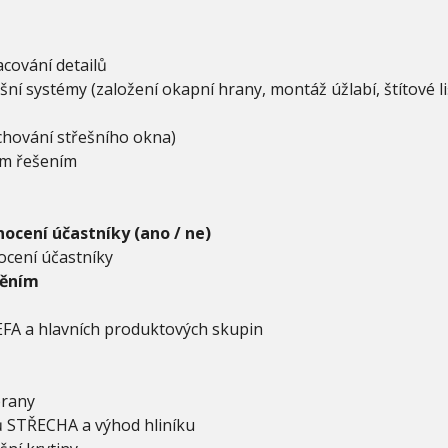
cování detailů
ní systémy (založení okapní hrany, montáž úžlabí, štítové l
chování střešního okna)
vým řešením
ocení účastníky (ano / ne)
cení účastníky
něním
EFA a hlavních produktových skupin
brany
ů STŘECHA a výhod hliníku