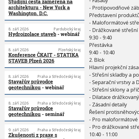
- Fasády
Studijní cesta zaměřená na
architekturu - New York a
- Protipovodňové zá
Washington, D.C.
Představení produkt
- Maloformátové stře
8. září 2026
Pardubický kraj
- Drážkované střešní 
Hydroizolace staveb
- webinář
9:30 - 9:40
Přestávka
8. září 2026
Plzeňský kraj
9:40 - 10:40
Konference ČKAIT - STATIKA
2. Blok
STAVEB Plzeň 2026
Hlavní projekční zása
- Střešní skladby a p
8. září 2026
Praha a Středočeský kraj
Stavařův průvodce
- Separační vrstvy a
geotechnikou
- webinář
- Střešní sklony a pří
- Dilatace drážkovaný
8. září 2026
Praha a Středočeský kraj
- Zásadní detaily
Stavařův průvodce
Řešení protisněhovýc
geotechnikou
- seminář
- Pro maloformátové 
- Pro drážkované stře
9. září 2026
Praha a Středočeský kraj
10:40 - 11:00
Zkušenosti z praxe s