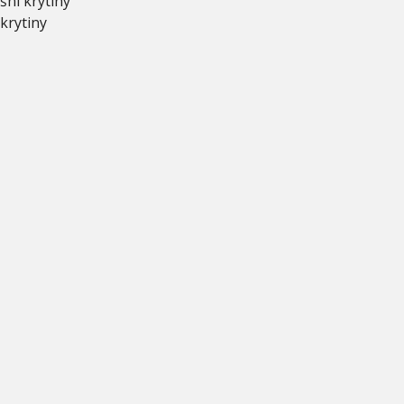
šní krytiny
krytiny