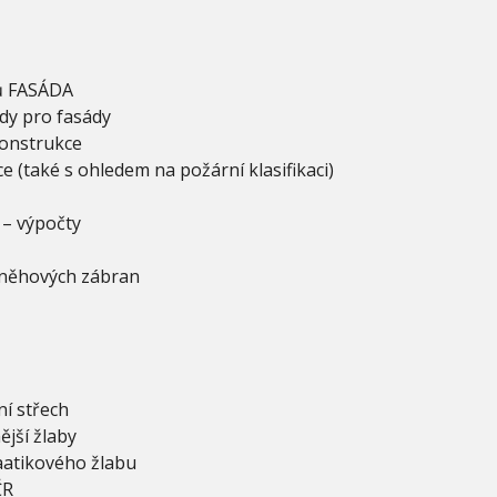
ů FASÁDA
ady pro fasády
konstrukce
e (také s ohledem na požární klasifikaci)
 – výpočty
sněhových zábran
í střech
ější žlaby
aatikového žlabu
ČR