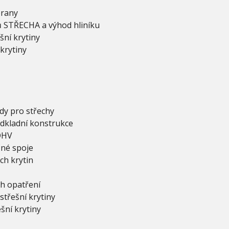
brany
ů STŘECHA a výhod hliníku
šní krytiny
krytiny
dy pro střechy
odkladní konstrukce
 DHV
čné spoje
ch krytin
h opatření
střešní krytiny
šní krytiny