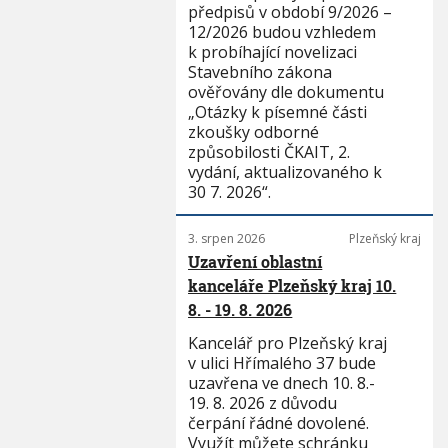
předpisů v období 9/2026 –
12/2026 budou vzhledem
k probíhající novelizaci
Stavebního zákona
ověřovány dle dokumentu
„Otázky k písemné části
zkoušky odborné
způsobilosti ČKAIT, 2.
vydání, aktualizovaného k
30 7. 2026“.
3. srpen 2026
Plzeňský kraj
Uzavření oblastní
kanceláře Plzeňský kraj 10.
8. - 19. 8. 2026
Kancelář pro Plzeňský kraj
v ulici Hřímalého 37 bude
uzavřena ve dnech 10. 8.-
19. 8. 2026 z důvodu
čerpání řádné dovolené.
Využít můžete schránku