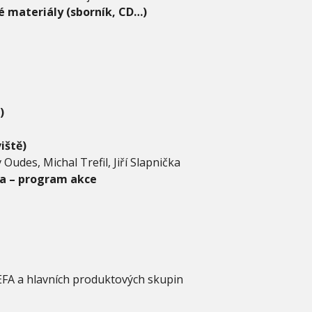
 materiály (sborník, CD…)
)
iště)
av Oudes, Michal Trefil, Jiří Slapnička
a – program akce
EFA a hlavních produktových skupin