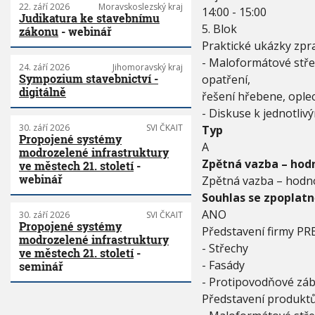
22. září 2026
Moravskoslezský kraj
14:00 - 15:00
Judikatura ke stavebnímu
5. Blok
zákonu
- webinář
Praktické ukázky zpra
- Maloformátové střeš
24. září 2026
Jihomoravský kraj
Sympozium stavebnictví -
opatření,
digitálně
řešení hřebene, ople
- Diskuse k jednotli
30. září 2026
SVI ČKAIT
Typ
Propojené systémy
A
modrozelené infrastruktury
Zpětná vazba – hodn
ve městech 21. století
-
webinář
Zpětná vazba – hodno
Souhlas se zpoplat
ANO
30. září 2026
SVI ČKAIT
Propojené systémy
Představení firmy PR
modrozelené infrastruktury
- Střechy
ve městech 21. století
-
- Fasády
seminář
- Protipovodňové zá
Představení produkt