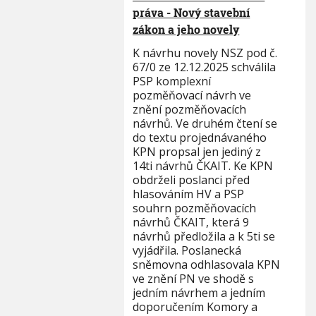
práva - Nový stavební
zákon a jeho novely
K návrhu novely NSZ pod č.
67/0 ze 12.12.2025 schválila
PSP komplexní
pozměňovací návrh ve
znění pozměňovacích
návrhů. Ve druhém čtení se
do textu projednávaného
KPN propsal jen jediný z
14ti návrhů ČKAIT. Ke KPN
obdrželi poslanci před
hlasováním HV a PSP
souhrn pozměňovacích
návrhů ČKAIT, která 9
návrhů předložila a k 5ti se
vyjádřila. Poslanecká
sněmovna odhlasovala KPN
ve znění PN ve shodě s
jedním návrhem a jedním
doporučením Komory a