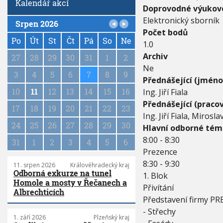
Kalendář akcí
a
Doprovodné výukové
F
Elektronický sborník
A
Srpen 2026
P
S
Počet bodů
a
Po
Út
St
Čt
Pá
So
Ne
Á
1.0
D
g
Archiv
27
28
29
30
31
1
2
N
i
Ne
Í
n
3
4
5
6
7
8
9
S
Přednášející (jméno
a
Y
10
11
12
13
14
15
16
Ing. Jiří Fiala
t
S
i
Přednášející (pracov
T
17
18
19
20
21
22
23
o
Ing. Jiří Fiala, Mirosl
É
n
24
25
26
27
28
29
30
M
Hlavní odborné tém
Y
8:00 - 8:30
31
1
2
3
4
5
6
Prezence
8:30 - 9:30
11. srpen 2026
Královéhradecký kraj
Odborná exkurze na tunel
1. Blok
Homole a mosty v Řečanech a
Přivítání
Albrechticích
Představení firmy PR
- Střechy
1. září 2026
Plzeňský kraj