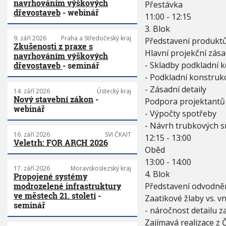
navrhováním výškových
Přestávka
dřevostaveb
- webinář
11:00 - 12:15
3. Blok
9. září 2026
Praha a Středočeský kraj
Představení produkt
Zkušenosti z praxe s
Hlavní projekční zás
navrhováním výškových
- Skladby podkladní 
dřevostaveb
- seminář
- Podkladní konstrukc
- Zásadní detaily
14. září 2026
Ústecký kraj
Nový stavební zákon
-
Podpora projektantů
webinář
- Výpočty spotřeby
- Návrh trubkových 
16. září 2026
SVI ČKAIT
12:15 - 13:00
Veletrh: FOR ARCH 2026
Oběd
13:00 - 14:00
17. září 2026
Moravskoslezský kraj
4. Blok
Propojené systémy
Představení odvodněn
modrozelené infrastruktury
ve městech 21. století
-
Zaatikové žlaby vs. vn
seminář
- náročnost detailu z
Zajímavá realizace z 