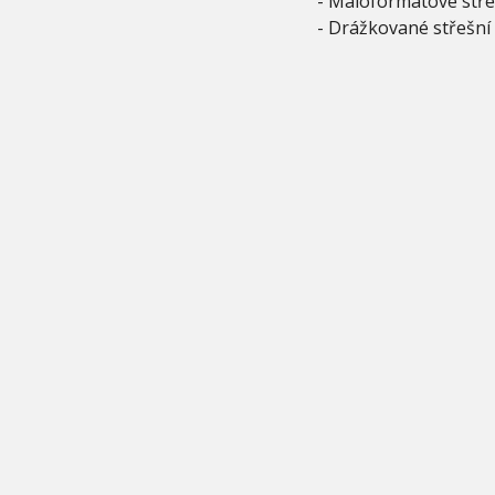
- Maloformátové stře
- Drážkované střešní 