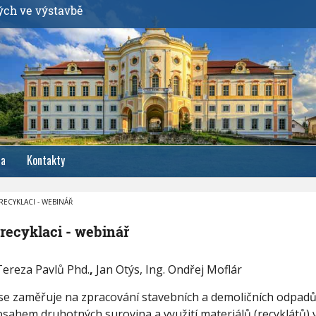
ých ve výstavbě
ia
Kontakty
RECYKLACI - WEBINÁŘ
 recyklaci - webinář
Tereza Pavlů Phd.
,
Jan Otýs, Ing. Ondřej Moflár
se zaměřuje na zpracování stavebních a demoličních odpad
bsahem druhotných surovina a využití materiálů (recyklátů)