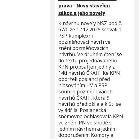
práva - Nový stavební
zákon a jeho novely
K návrhu novely NSZ pod č.
67/0 ze 12.12.2025 schválila
PSP komplexní
pozměňovací návrh ve
znění pozměňovacích
návrhů. Ve druhém čtení se
do textu projednávaného
KPN propsal jen jediný z
14ti návrhů ČKAIT. Ke KPN
obdrželi poslanci před
hlasováním HV a PSP
souhrn pozměňovacích
návrhů ČKAIT, která 9
návrhů předložila a k 5ti se
vyjádřila. Poslanecká
sněmovna odhlasovala KPN
ve znění PN ve shodě s
jedním návrhem a jedním
doporučením Komory a