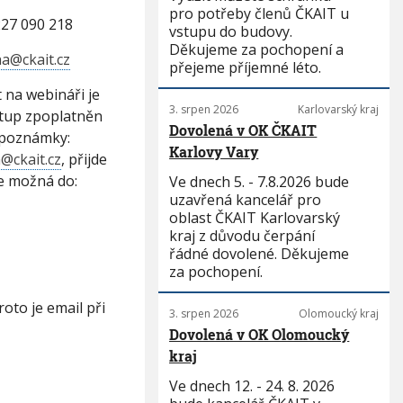
pro potřeby členů ČKAIT u
: 227 090 218
vstupu do budovy.
Děkujeme za pochopení a
a@ckait.cz
přejeme příjemné léto.
 na webináři je
3. srpen 2026
Karlovarský kraj
stup zpoplatněn
Dovolená v OK ČKAIT
 poznámky:
Karlovy Vary
@ckait.cz
, přijde
je možná do:
Ve dnech 5. - 7.8.2026 bude
uzavřená kancelář pro
oblast ČKAIT Karlovarský
kraj z důvodu čerpání
řádné dovolené. Děkujeme
za pochopení.
oto je email při
3. srpen 2026
Olomoucký kraj
Dovolená v OK Olomoucký
kraj
Ve dnech 12. - 24. 8. 2026