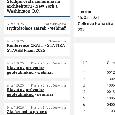
Studijní cesta zaměřená na
architekturu - New York a
Washington, D.C.
Termín
15. 03. 2021
Celková kapacita
8. září 2026
Pardubický kraj
Hydroizolace staveb
- webinář
207
8. září 2026
Plzeňský kraj
Konference ČKAIT - STATIKA
STAVEB Plzeň 2026
ID
Člen
8. září 2026
Praha a Středočeský kraj
Stavařův průvodce
geotechnikou
- webinář
1
0012
2
1302
3
1006
8. září 2026
Praha a Středočeský kraj
Stavařův průvodce
4
0013
geotechnikou
- seminář
5
1006
6
0400
9. září 2026
Praha a Středočeský kraj
7
1103
Zkušenosti z praxe s