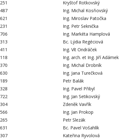
251
Kryštof Rotkovský
487
Ing. Michal Kosňovský
621
Ing. Miroslav Patočka
231
Ing. Petr Seknička
706
Ing. Markéta Hamplová
313
Bc. Lýdia Regéciová
411
Ing. Vít Ondráček
118
Ing. arch. et Ing. Jiří Adámek
370
Ing. Michal Drobník
630
Ing. Jana Turečková
189
Petr Balák
328
Ing. Pavel Přibyl
722
Ing. Jan Setikovský
304
Zdeněk Vavřík
566
Ing. Jan Prokop
265
Petr Slezák
631
Bc. Pavel Vošahlík
307
Kateřina Ryvolová