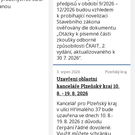
předpisů v období 9/2026 –
danou
12/2026 budou vzhledem
k probíhající novelizaci
Stavebního zákona
ověřovány dle dokumentu
„Otázky k písemné části
zkoušky odborné
způsobilosti ČKAIT, 2.
vydání, aktualizovaného k
30 7. 2026“.
3. srpen 2026
Plzeňský kraj
Uzavření oblastní
kanceláře Plzeňský kraj 10.
8. - 19. 8. 2026
Kancelář pro Plzeňský kraj
v ulici Hřímalého 37 bude
uzavřena ve dnech 10. 8.-
19. 8. 2026 z důvodu
čerpání řádné dovolené.
Využít můžete schránku