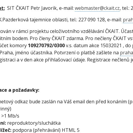
t:
SIT ČKAIT Petr Javorik, e-mail:
webmaster@ckait.cz
, tel.
K.Pazderková tajemnice oblasti, tel.: 227 090 128, e-mail:
prah
ován v rámci projektu celoživotního vzdělávání ČKAIT. Účast
tním bodem. Pro členy ČKAIT zdarma. Pro nečleny ČKAIT v
 účet komory
109270792/0300
v.s. datum akce 15032021 , do
Praha, jméno účastníka. Potvrzení o platbě zašlete na
praha
istraci a v den akce přihlašovací údaje. Registrace nečlenů 
ace a požadavky:
netový odkaz bude zaslán na Váš email den před konáním (pr
inný)
>1 Mb/s
ní:
reproduktory/sluchátka
ížeč:
podpora (přehrávání) HTML 5