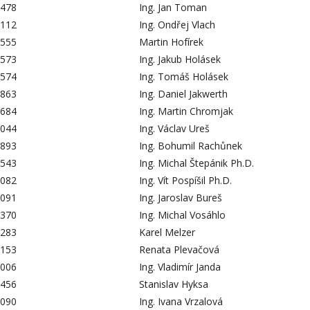
478
Ing. Jan Toman
112
Ing. Ondřej Vlach
555
Martin Hofírek
573
Ing. Jakub Holásek
574
Ing. Tomáš Holásek
863
Ing. Daniel Jakwerth
684
Ing. Martin Chromjak
044
Ing. Václav Ureš
893
Ing. Bohumil Rachůnek
543
Ing. Michal Štepánik Ph.D.
082
Ing. Vít Pospíšil Ph.D.
091
Ing. Jaroslav Bureš
370
Ing. Michal Vosáhlo
283
Karel Melzer
153
Renata Plevačová
006
Ing. Vladimír Janda
456
Stanislav Hyksa
090
Ing. Ivana Vrzalová