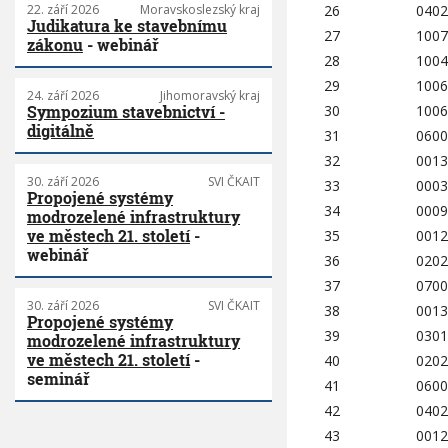
26
0402
22. září 2026
Moravskoslezský kraj
Judikatura ke stavebnímu
27
1007
zákonu
- webinář
28
1004
29
1006
24. září 2026
Jihomoravský kraj
30
1006
Sympozium stavebnictví -
digitálně
31
0600
32
0013
30. září 2026
SVI ČKAIT
33
0003
Propojené systémy
34
0009
modrozelené infrastruktury
ve městech 21. století
-
35
0012
webinář
36
0202
37
0700
30. září 2026
SVI ČKAIT
38
0013
Propojené systémy
39
0301
modrozelené infrastruktury
ve městech 21. století
-
40
0202
seminář
41
0600
42
0402
43
0012