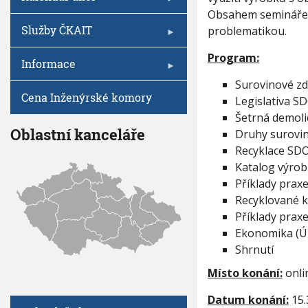
V
k
I
h
Obsahem semináře js
G
t
A
u
Služby ČKAIT
problematikou.
a
C
E
n
Program:
t
Informace
i
Surovinové zd
p
Cena Inženýrské komory
r
Legislativa S
o
Šetrná demoli
r
Oblastní kanceláře
Druhy surovin
e
Recyklace SD
c
y
Katalog výrob
k
Příklady prax
l
Recyklované ka
a
c
Příklady prax
i
Ekonomika (Ú
-
Shrnutí
w
e
Místo konání:
onli
b
i
Datum konání:
15.
n