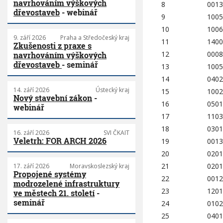
navrhováním výškových
8
0013
dřevostaveb
- webinář
9
1005
10
1006
9. září 2026
Praha a Středočeský kraj
11
1400
Zkušenosti z praxe s
12
0008
navrhováním výškových
dřevostaveb
- seminář
13
1005
14
0402
14. září 2026
Ústecký kraj
15
1002
Nový stavební zákon
-
16
0501
webinář
17
1103
18
0301
16. září 2026
SVI ČKAIT
Veletrh: FOR ARCH 2026
19
0013
20
0201
21
0201
17. září 2026
Moravskoslezský kraj
Propojené systémy
22
0012
modrozelené infrastruktury
23
1201
ve městech 21. století
-
seminář
24
0102
25
0401