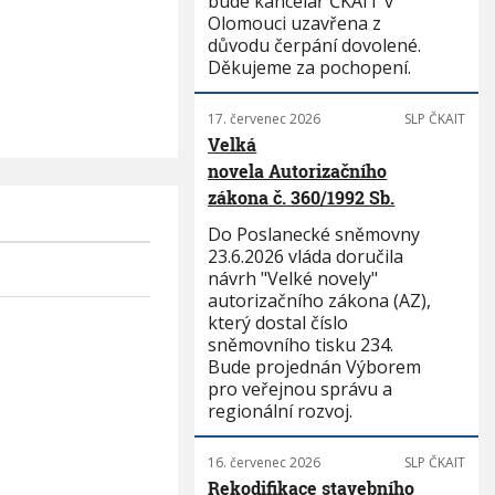
bude kancelář ČKAIT v
Olomouci uzavřena z
důvodu čerpání dovolené.
Děkujeme za pochopení.
17. červenec 2026
SLP ČKAIT
Velká
novela Autorizačního
zákona č. 360/1992 Sb.
Do Poslanecké sněmovny
23.6.2026 vláda doručila
návrh "Velké novely"
autorizačního zákona (AZ),
který dostal číslo
sněmovního tisku 234.
Bude projednán Výborem
pro veřejnou správu a
regionální rozvoj.
16. červenec 2026
SLP ČKAIT
Rekodifikace stavebního