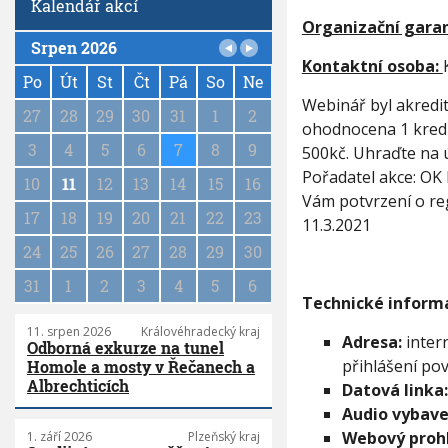
Kalendář akcí
á
Organizační garan
ř
Srpen 2026
P
Kontaktní osoba:
a
Po
Út
St
Čt
Pá
So
Ne
g
Webinář byl akredit
27
28
29
30
31
1
2
i
ohodnocena 1 kredi
n
3
4
5
6
7
8
9
500kč. Uhraďte na
a
Pořadatel akce: OK 
10
11
12
13
14
15
16
t
Vám potvrzení o reg
i
17
18
19
20
21
22
23
11.3.2021
o
n
24
25
26
27
28
29
30
31
1
2
3
4
5
6
Technické inform
11. srpen 2026
Královéhradecký kraj
Adresa:
inter
Odborná exkurze na tunel
přihlášení pov
Homole a mosty v Řečanech a
Albrechticích
Datová linka:
Audio vybave
Webový prohl
1. září 2026
Plzeňský kraj