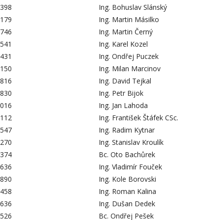
398
Ing. Bohuslav Slánský
179
Ing. Martin Másilko
746
Ing. Martin Černý
541
Ing. Karel Kozel
431
Ing. Ondřej Puczek
150
Ing. Milan Marcinov
816
Ing. David Tejkal
830
Ing. Petr Bijok
016
Ing. Jan Lahoda
112
Ing. František Štáfek CSc.
547
Ing. Radim Kytnar
270
Ing. Stanislav Kroulík
374
Bc. Oto Bachůrek
636
Ing. Vladimír Fouček
890
Ing. Kole Borovski
458
Ing. Roman Kalina
636
Ing. Dušan Dedek
526
Bc. Ondřej Pešek