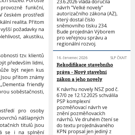
cích služeb. Poroste
23.6.2026 vláda doručila
provozně funkční,
návrh "Velké novely"
autorizačního zákona (AZ),
 V českém prostředí
který dostal číslo
kální realita. Přitom
sněmovního tisku 234.
: vyšší požadavky na
Bude projednán Výborem
lehlivost, akustiku,
pro veřejnou správu a
regionální rozvoj.
bnosti tzv. klientů
16. červenec 2026
SLP ČKAIT
být především lidmi,
Rekodifikace stavebního
 může být nejen kus
práva - Nový stavební
é. Jsou přitom známy
zákon a jeho novely
„Dementia friendly
K návrhu novely NSZ pod č.
porou soběstačnosti,
67/0 ze 12.12.2025 schválila
PSP komplexní
pozměňovací návrh ve
středí pro osoby
znění pozměňovacích
povrchů nášlapných
návrhů. Ve druhém čtení se
otačních titulů jsou
do textu projednávaného
KPN propsal jen jediný z
á se i na splnění