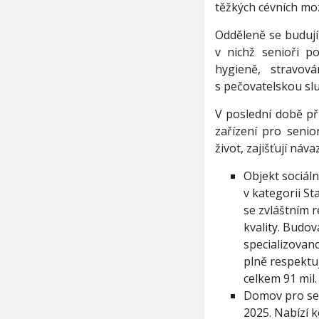
těžkých cévních mo
Odděleně se budují
v nichž senioři p
hygieně, stravov
s pečovatelskou slu
V poslední době př
zařízení pro senio
život, zajišťují ná
Objekt sociáln
v kategorii St
se zvláštním 
kvality. Budo
specializovan
plně respektuj
celkem 91 mil
Domov pro sen
2025. Nabízí 