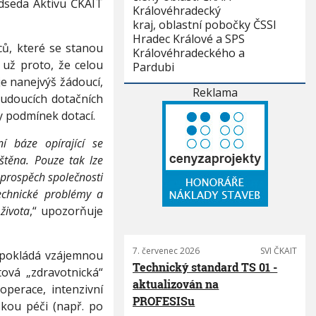
dseda Aktivu ČKAIT
Královéhradecký
kraj, oblastní pobočky ČSSI
Hradec Králové a SPS
ců, které se stanou
Královéhradeckého a
 už proto, že celou
Pardubi
e nanejvýš žádoucí,
Reklama
budoucích dotačních
y podmínek dotací.
í báze opírající se
štěna. Pouze tak lze
 prospěch společnosti
echnické problémy a
života
,“ upozorňuje
7. červenec 2026
SVI ČKAIT
edpokládá vzájemnou
Technický standard TS 01 -
tová „zdravotnická“
aktualizován na
operace, intenzivní
PROFESISu
skou péči (např. po