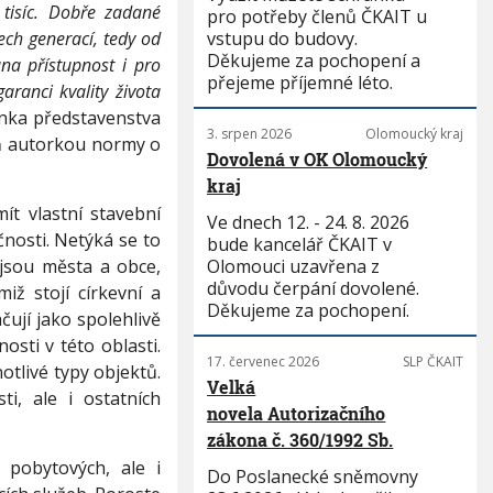
tisíc. Dobře zadané
pro potřeby členů ČKAIT u
ech generací, tedy od
vstupu do budovy.
Děkujeme za pochopení a
na přístupnost i pro
přejeme příjemné léto.
aranci kvality života
enka představenstva
3. srpen 2026
Olomoucký kraj
eň autorkou normy o
Dovolená v OK Olomoucký
kraj
t vlastní stavební
Ve dnech 12. - 24. 8. 2026
nosti. Netýká se to
bude kancelář ČKAIT v
 jsou města a obce,
Olomouci uzavřena z
důvodu čerpání dovolené.
iž stojí církevní a
Děkujeme za pochopení.
ují jako spolehlivě
sti v této oblasti.
17. červenec 2026
SLP ČKAIT
tlivé typy objektů.
Velká
i, ale i ostatních
novela Autorizačního
zákona č. 360/1992 Sb.
pobytových, ale i
Do Poslanecké sněmovny