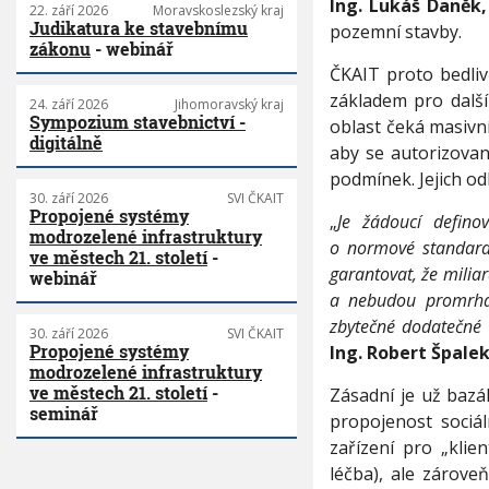
Ing. Lukáš Daněk,
22. září 2026
Moravskoslezský kraj
Judikatura ke stavebnímu
pozemní stavby.
zákonu
- webinář
ČKAIT proto bedliv
základem pro další
24. září 2026
Jihomoravský kraj
Sympozium stavebnictví -
oblast čeká masivn
digitálně
aby se autorizovan
podmínek. Jejich od
30. září 2026
SVI ČKAIT
Propojené systémy
„
Je žádoucí defino
modrozelené infrastruktury
o normové standardy
ve městech 21. století
-
garantovat, že milia
webinář
a nebudou promrhán
zbytečné dodatečné 
30. září 2026
SVI ČKAIT
Propojené systémy
Ing. Robert Špale
modrozelené infrastruktury
ve městech 21. století
-
Zásadní je už bazá
seminář
propojenost sociál
zařízení pro „klie
léčba), ale zárove