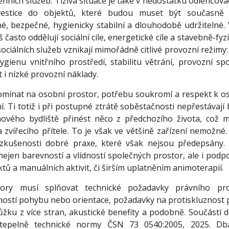
nních služeb. Tíživá situace je také v nedostatku odlehčova
vestice do objektů, které budou muset být současně 
é, bezpečné, hygienicky stabilní a dlouhodobě udržitelné.
š často oddělují sociální cíle, energetické cíle a stavebně-fyzi
sociálních služeb vznikají mimořádně citlivé provozní režimy
gienu vnitřního prostředí, stabilitu větrání, provozní spo
i nízké provozní náklady.
mínat na osobní prostor, potřebu soukromí a respekt k oso
í. Ti totiž i při postupné ztrátě soběstačnosti nepřestávají 
 nového bydliště přinést něco z předchozího života, což
a zvířecího přítele. To je však ve většině zařízení nemožn
kušenosti dobré praxe, které však nejsou předepsány. 
nejen barevností a vlídností společných prostor, ale i pod
tů a manuálních aktivit, či širším uplatněním animoterapií.
ory musí splňovat technické požadavky právního pro
ostí pohybu nebo orientace, požadavky na protiskluznost 
lůžku z více stran, akustické benefity a podobně. Součástí d
tepelně technické normy ČSN 73 0540:2005, 2025. Db