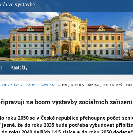
ých ve výstavbě
ia
Kontakty
KOVÉ ZPRÁVY
»
TISKOVÉ ZPRÁVY 2026
»
PROJEKTANTI SE PŘIPRAVUJÍ NA BOOM VÝSTAVB
připravují na boom výstavby sociálních zařízení
do roku 2050 se v České republice přehoupne počet senio
 jasné, že do roku 2035 bude potřeba vybudovat přibližn
do roku 2040 dalších 14,5 tisíce a do roku 2050 dodateč