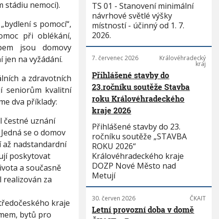
 stádiu nemoci).
TS 01 - Stanovení minimální
návrhové světlé výšky
„bydlení s pomocí“,
místností - účinný od 1. 7.
2026.
omoc při oblékání,
typem jsou domovy
 jen na vyžádání.
7. červenec 2026
Královéhradecký
kraj
Přihlášené stavby do
lních a zdravotních
23.ročníku soutěže Stavba
í seniorům kvalitní
roku Královéhradeckého
me dva příklady:
kraje 2026
al čestné uznání
Přihlášené stavby do 23.
. Jedná se o domov
ročníku soutěže „STAVBA
í až nadstandardní
ROKU 2026“
ují poskytovat
Královéhradeckého kraje
DOZP Nové Město nad
života a současně
Metují
l realizován za
30. červen 2026
ČKAIT
Středočeského kraje
Letní provozní doba v domě
imem, bytů pro