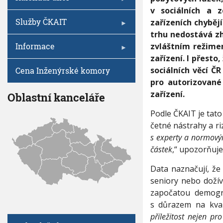
j
V
I
h
v sociálních a z
e
G
k
A
u
Služby ČKAIT
zařízeních chyběj
C
t
E
trhu nedostává zh
a
Informace
zvláštním režimem
n
t
zařízení. I přest
i
sociálních věcí Č
Cena Inženýrské komory
s
pro autorizované
e
zařízení.
Oblastní kanceláře
p
ř
Podle ČKAIT je tato
i
p
četné nástrahy a riz
r
s experty a normovým
a
částek
,“ upozorňuj
v
u
Data naznačují, že
j
seniory nebo dožív
í
n
započatou demogr
a
s důrazem na kvali
b
příležitost nejen pr
o