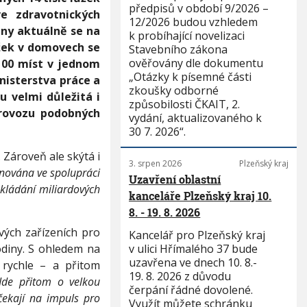
předpisů v období 9/2026 –
ve zdravotnických
12/2026 budou vzhledem
lny aktuálně se na
k probíhající novelizaci
ůžek v domovech se
Stavebního zákona
ověřovány dle dokumentu
 100 míst v jednom
„Otázky k písemné části
nisterstva práce a
zkoušky odborné
u velmi důležitá i
způsobilosti ČKAIT, 2.
provozu podobných
vydání, aktualizovaného k
30 7. 2026“.
 Zároveň ale skýtá i
3. srpen 2026
Plzeňský kraj
nována ve spolupráci
Uzavření oblastní
akládání miliardových
kanceláře Plzeňský kraj 10.
8. - 19. 8. 2026
vých zařízeních pro
Kancelář pro Plzeňský kraj
odiny. S ohledem na
v ulici Hřímalého 37 bude
uzavřena ve dnech 10. 8.-
rychle – a přitom
19. 8. 2026 z důvodu
Jde přitom o velkou
čerpání řádné dovolené.
 čekají na impuls pro
Využít můžete schránku