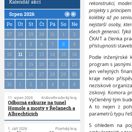
Kalendář akcí
o
rekonstrukci, mode
m
projekty s principem
Srpen 2026
v
kolébky až po senio
P
ý
a
Po
Út
St
Čt
Pá
So
Ne
nejstarší osoby, kte
s
g
t
všech generací. Týká
27
28
29
30
31
1
2
i
a
ČKAIT a členka pra
v
n
3
4
5
6
7
8
9
přístupnosti staveb
b
a
y
10
11
12
13
14
15
16
t
Podle inženýrské 
s
i
program s jasnými 
17
18
19
20
21
22
23
o
o
c
jen veřejných fina
n
24
25
26
27
28
29
30
i
kraje nebo příspěv
á
31
1
2
3
4
5
6
neziskové organiza
l
ziskový. Komora pr
n
í
11. srpen 2026
Královéhradecký kraj
Vyčleněný tým bude
Odborná exkurze na tunel
c
A to nejen z pohl
Homole a mosty v Řečanech a
h
parametrů typu řeš
Albrechticích
z
a
S ohledem na pop
ř
1. září 2026
Plzeňský kraj
í