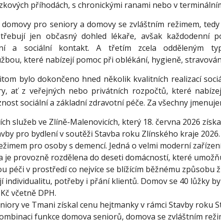
zkových příhodách, s chronickými ranami nebo v terminálním
 domovy pro seniory a domovy se zvláštním režimem, tedy 
otřebují jen občasný dohled lékaře, avšak každodenní p
ání a sociální kontakt. A třetím zcela odděleným 
žbou, které nabízejí pomoc při oblékání, hygieně, stravování
itom bylo dokončeno hned několik kvalitních realizací sociá
ry, ať z veřejných nebo privátních rozpočtů, které nabízej
vaznost sociální a základní zdravotní péče. Za všechny jmenuje
ích služeb ve Zlíně-Malenovicích, který 18. června 2026 získ
avby pro bydlení v soutěži Stavba roku Zlínského kraje 2026
režimem pro osoby s demencí. Jedná o velmi moderní zařízen
va je provozně rozdělena do deseti domácností, které umožň
ou péči v prostředí co nejvíce se blížícím běžnému způsobu 
í individualitu, potřeby i přání klientů. Domov se 40 lůžky by
. Kč včetně DPH.
iory ve Tmani získal cenu hejtmanky v rámci Stavby roku 
kombinaci funkce domova seniorů, domova se zvláštním rež