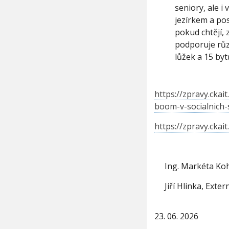
seniory, ale i
jezírkem a po
pokud chtějí,
podporuje růz
lůžek a 15 byt
https://zpravy.cka
boom-v-socialnich-
https://zpravy.cka
Ing. Markéta Koho
Jiří Hlinka, Exter
23. 06. 2026