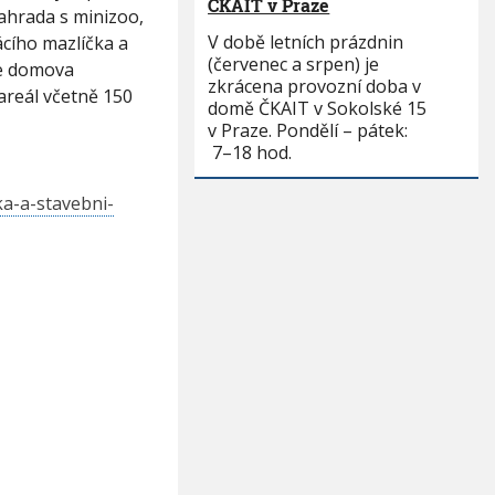
ČKAIT v Praze
zahrada s minizoo,
V době letních prázdnin
ácího mazlíčka a
(červenec a srpen) je
ce domova
zkrácena provozní doba v
areál včetně 150
domě ČKAIT v Sokolské 15
v Praze. Pondělí – pátek:
7–18 hod.
ka-a-stavebni-