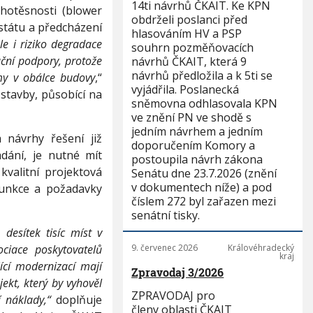
14ti návrhů ČKAIT. Ke KPN
otěsnosti (blower
obdrželi poslanci před
státu a předcházení
hlasováním HV a PSP
le i riziko degradace
souhrn pozměňovacích
ační podpory, protože
návrhů ČKAIT, která 9
návrhů předložila a k 5ti se
émy v obálce budovy
,“
vyjádřila. Poslanecká
stavby, působící na
sněmovna odhlasovala KPN
ve znění PN ve shodě s
jedním návrhem a jedním
 návrhy řešení již
doporučením Komory a
dání, je nutné mít
postoupila návrh zákona
valitní projektová
Senátu dne 23.7.2026 (znění
v dokumentech níže) a pod
funkce a požadavky
číslem 272 byl zařazen mezi
senátní tisky.
desítek tisíc míst v
ociace poskytovatelů
9. červenec 2026
Královéhradecký
kraj
jící modernizací mají
Zpravodaj 3/2026
ekt, který by vyhověl
ZPRAVODAJ pro
í náklady,“
doplňuje
členy oblasti ČKAIT