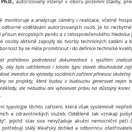
 Ph.D.,
autorizovaný inženýr v oboru pozemní stavby, pře
ě monitoruje a analyzuje záměry i realizace, včetně hospi
 odborné vzdělávání autorizovaných osob. Je to nezbytné
í přísun evropských peněz a z celospolečenského hlediska j
é osoby aktivně zapojily do tvorby technických zadání a 
bornost by se měla promítnout i do definice technické kvalit
vat potřebnou podrobnost dokumentace s využitím znalostn
, aby byla udržitelnost i tohoto typu staveb dlouhodobě zaji
rdové investice do výstavby sociálních zařízení přinesou skutečný
y na projekty, které budou v budoucnu generovat nejen t
náklady, ale nebudou ani vyhovovat právu na důstojný konec 
k
.
lní typologie těchto zařízení, která však systémově nepř
ních a zdravotnických služeb. Odděleně tak vznikají poby
nty“, jejichž stav sice nevyžaduje akutní nemocniční péči (
ň potřebují stálý lékařský dohled a odbornou ošetřovatel