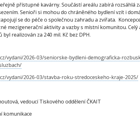
 veřejně přístupné kavárny. Součástí areálu zabírá rozsáhlá 
sezením. Senioři si mohou do chráněného bydlení vzít i dom
 zapojují se do péče o společnou zahradu a zvířata. Koncep
né mezigenerační aktivity a vazby s místní komunitou. Celý 
ů byl realizován za 240 mil. Kč bez DPH.
it.cz/vydani/2026-03/seniorske-bydleni-demograficka-rozbus
sluzbach/
it.cz/vydani/2026-03/stavba-roku-stredoceskeho-kraje-2025/
utová, vedoucí Tiskového oddělení ČKAIT
ní komunikace