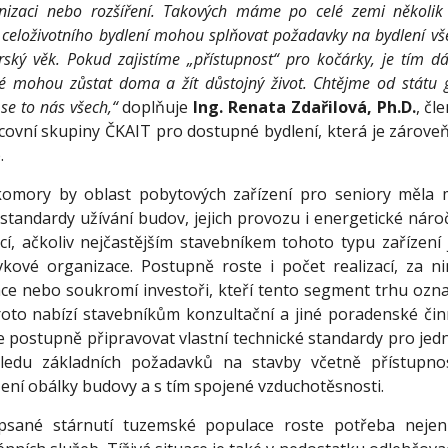
rnizaci nebo rozšíření. Takových máme po celé zemi několik 
 celoživotního bydlení mohou splňovat požadavky na bydlení vš
rský věk. Pokud zajistíme „přístupnost“ pro kočárky, je tím dá
ré mohou zůstat doma a žít důstojný život. Chtějme od státu g
 se to nás všech,“
doplňuje
Ing. Renata Zdařilová, Ph.D.
, čl
covní skupiny ČKAIT pro dostupné bydlení, která je zárov
.
komory by oblast pobytových zařízení pro seniory měla mí
standardy užívání budov, jejich provozu i energetické nároč
ncí, ačkoliv nejčastějším stavebníkem tohoto typu zařízení
kové organizace. Postupně roste i počet realizací, za nim
ce nebo soukromí investoři, kteří tento segment trhu označ
oto nabízí stavebníkům konzultační a jiné poradenské činno
 postupně připravovat vlastní technické standardy pro jedno
edu základních požadavků na stavby včetně přístupnost
ení obálky budovy a s tím spojené vzduchotěsnosti.
sané stárnutí tuzemské populace roste potřeba nejen 