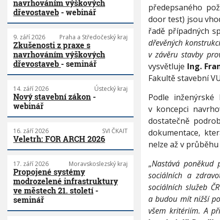
navrhováním výškových
předepsaného pož
dřevostaveb
- webinář
door test) jsou vh
řadě případných s
9. září 2026
Praha a Středočeský kraj
dřevěných konstrukcí
Zkušenosti z praxe s
v závěru stavby pro
navrhováním výškových
dřevostaveb
- seminář
vysvětluje
Ing. Fra
Fakultě stavební V
14. září 2026
Ústecký kraj
Nový stavební zákon
-
Podle inženýrské 
webinář
v koncepci navrho
dostatečně podrob
16. září 2026
SVI ČKAIT
dokumentace, kter
Veletrh: FOR ARCH 2026
nelze až v průběhu
„
Nastává poněkud pa
17. září 2026
Moravskoslezský kraj
Propojené systémy
sociálních a zdravo
modrozelené infrastruktury
sociálních služeb ČR
ve městech 21. století
-
a budou mít nižší po
seminář
všem kritériím. A p