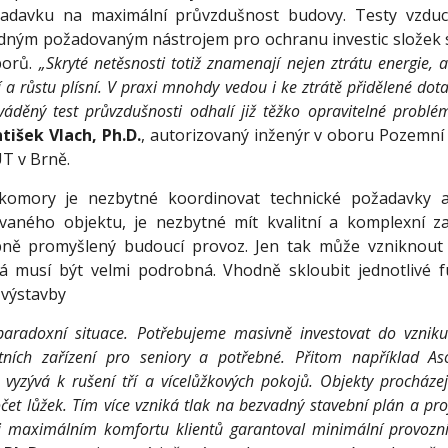
adavku na maximální průvzdušnost budovy. Testy vzduch
odným požadovaným nástrojem pro ochranu investic složek 
porů.
„Skryté netěsnosti totiž znamenají nejen ztrátu energie, a
 a růstu plísní. V praxi mnohdy vedou i ke ztrátě přidělené dot
váděný test průvzdušnosti odhalí již těžko opravitelné probl
ntišek Vlach, Ph.D.
, autorizovaný inženýr v oboru Pozemní 
UT v Brně.
komory je nezbytné koordinovat technické požadavky a
vaného objektu, je nezbytné mít kvalitní a komplexní za
ně promyšlený budoucí provoz. Jen tak může vzniknout k
á musí být velmi podrobná. Vhodně skloubit jednotlivé 
 výstavby
radoxní situace. Potřebujeme masivně investovat do vzniku 
tních zařízení pro seniory a potřebné. Přitom například As
 vyzývá k rušení tří a vícelůžkových pokojů. Objekty procháze
čet lůžek. Tím více vzniká tlak na bezvadný stavební plán a proj
ři maximálním komfortu klientů garantoval minimální provozn