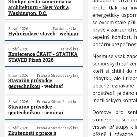
ambulantních a teré
Studijní cesta zaměřená na
z
architekturu - New York a
proto tlak na in
e
Washington, D.C.
energeticky úsporn
n
se ovšem stále příli
í
p
8. září 2026
Pardubický kraj
právě v zařízeních 
Hydroizolace staveb
- webinář
r
tepelný komfort, hy
o
požární bezpečnost 
s
8. září 2026
Plzeňský kraj
e
Konference ČKAIT - STATIKA
Nesmí se však zapo
n
STAVEB Plzeň 2026
seniorských zařízen
i
o
kteří si chtějí do
r
8. září 2026
Praha a Středočeský kraj
nábytku, ale i třeb
Stavařův průvodce
y
obecně uznávané z
geotechnikou
- webinář
prostředí“ je dáno 
mezilidských kontak
8. září 2026
Praha a Středočeský kraj
Stavařův průvodce
Domovy pro seni
geotechnikou
- seminář
s omezenou schopn
vrstev, přístupy k 
9. září 2026
Praha a Středočeský kraj
Zkušenosti z praxe s
běžně i závazné 