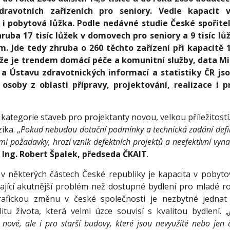
dravotních zařízeních pro seniory. Vedle kapacit 
í i pobytová lůžka. Podle nedávné studie České spořite
ruba 17 tisíc lůžek v domovech pro seniory a 9 tisíc l
. Jde tedy zhruba o 260 těchto zařízení při kapacitě
o, že je trendem domácí péče a komunitní služby, data Mi
R a Ústavu zdravotnických informací a statistiky ČR jso
 osoby z oblasti přípravy, projektování, realizace i 
 kategorie staveb pro projektanty novou, velkou příležitostí.
ika. „
Pokud nebudou dotační podmínky a technická zadání defi
i požadavky, hrozí vznik defektních projektů a neefektivní vyn
e
Ing. Robert Špalek, předseda ČKAIT
.
 v některých částech České republiky je kapacita v pobyto
ající akutnější problém než dostupné bydlení pro mladé r
afickou změnu v české společnosti je nezbytné jednat 
tu života, která velmi úzce souvisí s kvalitou bydlení. „
o nové, ale i pro starší budovy, které jsou nevyužité nebo jen