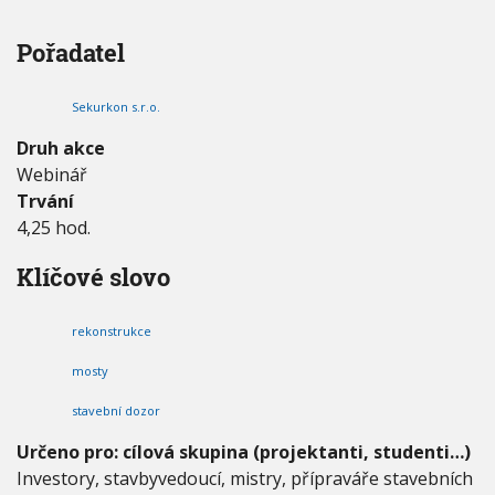
V
O
h
I
N
G
u
Pořadatel
A
S
C
T
E
R
Sekurkon s.r.o.
U
K
Druh akce
C
Webinář
E
Trvání
M
O
4,25 hod.
S
T
Klíčové slovo
Ů
-
r
rekonstrukce
i
z
mosty
i
stavební dozor
k
a
Určeno pro: cílová skupina (projektanti, studenti…)
p
Investory, stavbyvedoucí, mistry, přípraváře stavebních
ř