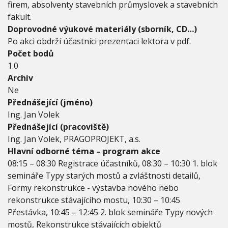
i
firem, absolventy stavebních průmyslovek a stavebních
r
fakult.
e
Doprovodné výukové materiály (sborník, CD…)
k
o
Po akci obdrží účastníci prezentaci lektora v pdf.
n
Počet bodů
s
1.0
t
Archiv
r
u
Ne
k
Přednášející (jméno)
c
Ing. Jan Volek
í
Přednášející (pracoviště)
c
h
Ing. Jan Volek, PRAGOPROJEKT, a.s.
,
Hlavní odborné téma – program akce
ú
08:15 – 08:30 Registrace účastníků, 08:30 – 10:30 1. blok
l
semináře Typy starých mostů a zvláštnosti detailů,
o
h
Formy rekonstrukce - výstavba nového nebo
a
rekonstrukce stávajícího mostu, 10:30 – 10:45
s
Přestávka, 10:45 – 12:45 2. blok semináře Typy nových
t
mostů, Rekonstrukce stávajících objektů
a