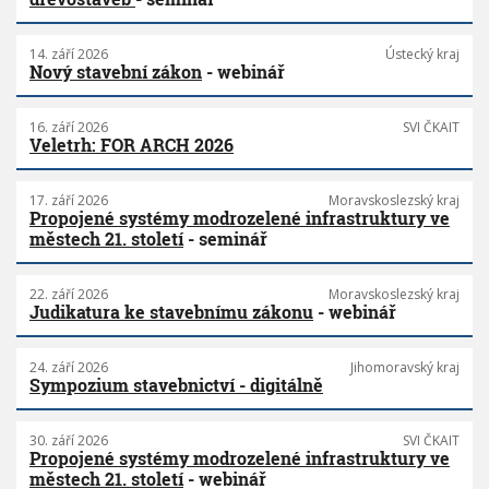
14. září 2026
Ústecký kraj
Nový stavební zákon
- webinář
16. září 2026
SVI ČKAIT
Veletrh: FOR ARCH 2026
17. září 2026
Moravskoslezský kraj
Propojené systémy modrozelené infrastruktury ve
městech 21. století
- seminář
22. září 2026
Moravskoslezský kraj
Judikatura ke stavebnímu zákonu
- webinář
24. září 2026
Jihomoravský kraj
Sympozium stavebnictví - digitálně
30. září 2026
SVI ČKAIT
Propojené systémy modrozelené infrastruktury ve
městech 21. století
- webinář