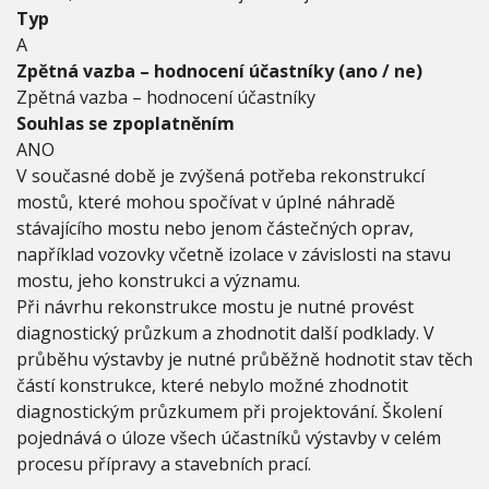
v
Typ
e
A
b
Zpětná vazba – hodnocení účastníky (ano / ne)
n
í
Zpětná vazba – hodnocení účastníky
h
Souhlas se zpoplatněním
o
ANO
d
V současné době je zvýšená potřeba rekonstrukcí
o
z
mostů, které mohou spočívat v úplné náhradě
o
stávajícího mostu nebo jenom částečných oprav,
r
například vozovky včetně izolace v závislosti na stavu
u
mostu, jeho konstrukci a významu.
,
d
Při návrhu rekonstrukce mostu je nutné provést
e
diagnostický průzkum a zhodnotit další podklady. V
m
průběhu výstavby je nutné průběžně hodnotit stav těch
o
částí konstrukce, které nebylo možné zhodnotit
l
i
diagnostickým průzkumem při projektování. Školení
c
pojednává o úloze všech účastníků výstavby v celém
e
procesu přípravy a stavebních prací.