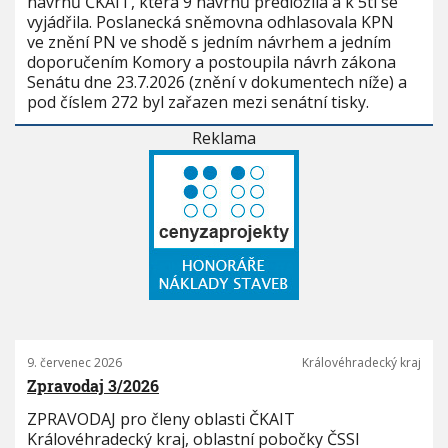
návrhů ČKAIT, která 9 návrhů předložila a k 5ti se
vyjádřila. Poslanecká sněmovna odhlasovala KPN
ve znění PN ve shodě s jedním návrhem a jedním
doporučením Komory a postoupila návrh zákona
Senátu dne 23.7.2026 (znění v dokumentech níže) a
pod číslem 272 byl zařazen mezi senátní tisky.
Reklama
9. červenec 2026
Královéhradecký kraj
Zpravodaj 3/2026
ZPRAVODAJ pro členy oblasti ČKAIT
Královéhradecký kraj, oblastní pobočky ČSSI