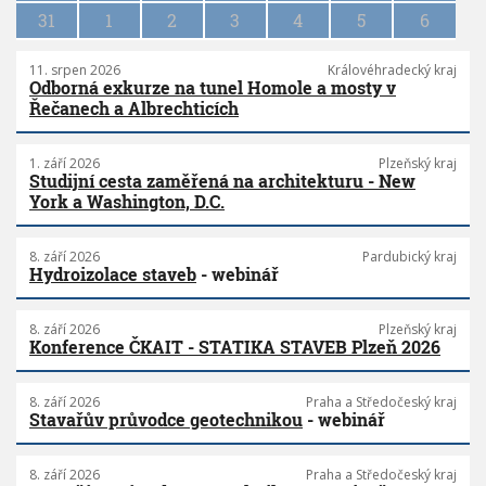
31
1
2
3
4
5
6
11. srpen 2026
Královéhradecký kraj
Odborná exkurze na tunel Homole a mosty v
Řečanech a Albrechticích
1. září 2026
Plzeňský kraj
Studijní cesta zaměřená na architekturu - New
York a Washington, D.C.
8. září 2026
Pardubický kraj
Hydroizolace staveb
- webinář
8. září 2026
Plzeňský kraj
Konference ČKAIT - STATIKA STAVEB Plzeň 2026
8. září 2026
Praha a Středočeský kraj
Stavařův průvodce geotechnikou
- webinář
8. září 2026
Praha a Středočeský kraj