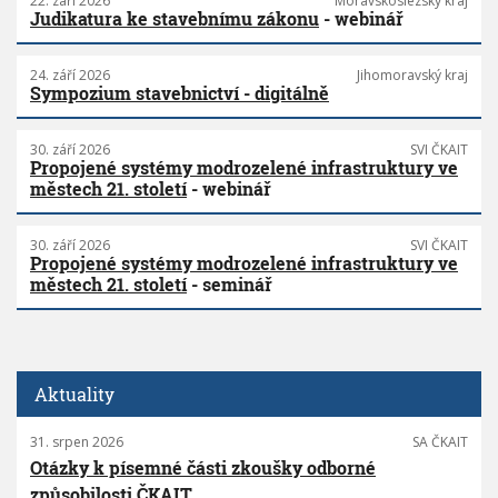
22. září 2026
Moravskoslezský kraj
Judikatura ke stavebnímu zákonu
- webinář
24. září 2026
Jihomoravský kraj
Sympozium stavebnictví - digitálně
30. září 2026
SVI ČKAIT
Propojené systémy modrozelené infrastruktury ve
městech 21. století
- webinář
30. září 2026
SVI ČKAIT
Propojené systémy modrozelené infrastruktury ve
městech 21. století
- seminář
Aktuality
31. srpen 2026
SA ČKAIT
Otázky k písemné části zkoušky odborné
způsobilosti ČKAIT