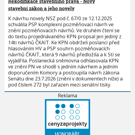
Rekodifikace stavebního práva - Nový
stavební zákon a jeho novely
K návrhu novely NSZ pod č. 67/0 ze 12.12.2025
schválila PSP komplexní pozměňovací návrh ve
znění pozměňovacích návrhů. Ve druhém čtení se
do textu projednávaného KPN propsal jen jediný z
14ti návrhů ČKAIT. Ke KPN obdrželi poslanci před
hlasováním HV a PSP souhrn pozměňovacích
návrhů ČKAIT, která 9 návrhů předložila a k 5ti se
vyjádřila. Poslanecká sněmovna odhlasovala KPN
ve znění PN ve shodě s jedním návrhem a jedním
doporučením Komory a postoupila návrh zákona
Senátu dne 23.7.2026 (znění v dokumentech níže) a
pod číslem 272 byl zařazen mezi senátní tisky.
Reklama