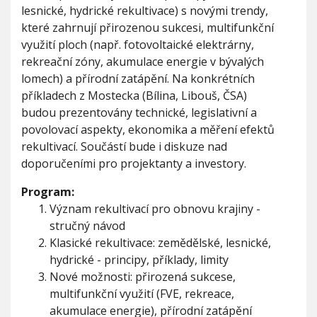
k
lesnické, hydrické rekultivace) s novými trendy,
é
které zahrnují přirozenou sukcesi, multifunkční
p
využití ploch (např. fotovoltaické elektrárny,
o
s
rekreační zóny, akumulace energie v bývalých
t
lomech) a přírodní zatápění. Na konkrétních
u
příkladech z Mostecka (Bílina, Libouš, ČSA)
p
y
budou prezentovány technické, legislativní a
v
povolovací aspekty, ekonomika a měření efektů
s
rekultivací. Součástí bude i diskuze nad
.
doporučeními pro projektanty a investory.
n
o
Program:
v
é
Význam rekultivací pro obnovu krajiny -
m
stručný návod
o
Klasické rekultivace: zemědělské, lesnické,
ž
hydrické - principy, příklady, limity
n
o
Nové možnosti: přirozená sukcese,
s
multifunkční využití (FVE, rekreace,
t
akumulace energie), přírodní zatápění
i