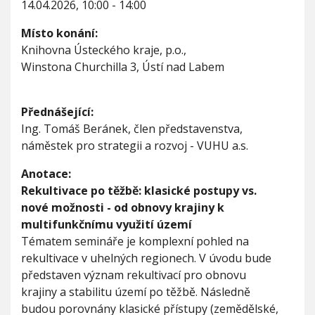
14.04.2026, 10:00 - 14:00
V
k
h
I
u
G
u
Místo konání:
A
l
C
Knihovna Ústeckého kraje, p.o.,
t
E
i
Winstona Churchilla 3, Ústí nad Labem
v
a
c
Přednášející:
e
Ing. Tomáš Beránek, člen představenstva,
p
náměstek pro strategii a rozvoj - VUHU a.s.
o
t
ě
Anotace:
ž
Rekultivace po těžbě: klasické postupy vs.
b
nové možnosti - od obnovy krajiny k
ě
multifunkčnímu využití území
:
k
Tématem semináře je komplexní pohled na
l
rekultivace v uhelných regionech. V úvodu bude
a
představen význam rekultivací pro obnovu
s
krajiny a stabilitu území po těžbě. Následně
i
c
budou porovnány klasické přístupy (zemědělské,