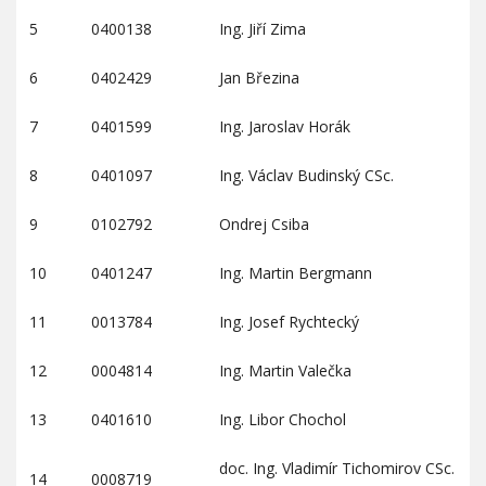
5
0400138
Ing. Jiří Zima
6
0402429
Jan Březina
7
0401599
Ing. Jaroslav Horák
8
0401097
Ing. Václav Budinský CSc.
9
0102792
Ondrej Csiba
10
0401247
Ing. Martin Bergmann
11
0013784
Ing. Josef Rychtecký
12
0004814
Ing. Martin Valečka
13
0401610
Ing. Libor Chochol
doc. Ing. Vladimír Tichomirov CSc.
14
0008719