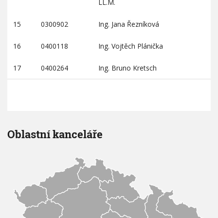
LL.M.
15
0300902
Ing. Jana Řezníková
16
0400118
Ing. Vojtěch Plánička
17
0400264
Ing. Bruno Kretsch
Oblastní kanceláře