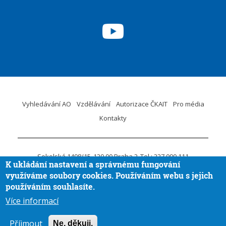
Vyhledávání AO
Vzdělávání
Autorizace ČKAIT
Pro média
Kontakty
Sokolská 1498/15
120 00 Praha 2
Tel.: 227 090 111
K ukládání nastavení a správnému fungování
ID DS:
krvaigt
E-mail.:
ckait@ckait.cz
Ochrana osobních údajů
využíváme soubory cookies. Používáním webu s jejich
Oznámení porušení práva EU
používáním souhlasíte.
Více informací
Vytvořila
Aira GROUP
© ČKAIT 2020 - 2026
Příjmout
Ne, děkuji.