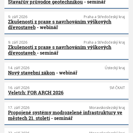
Stavařův průvodce geotechnikou
- seminář
9. září 2026
Praha a Středočeský kraj
Zkušenosti z praxe s navrhováním výškových
dřevostaveb
- webinář
9. září 2026
Praha a Středočeský kraj
Zkušenosti z praxe s navrhováním výškových
dřevostaveb
- seminář
14. září 2026
Ústecký kraj
Nový stavební zákon
- webinář
16. září 2026
SVI ČKAIT
Veletrh: FOR ARCH 2026
17. září 2026
Moravskoslezský kraj
Propojené systémy modrozelené infrastruktury ve
městech 21. století
- seminář