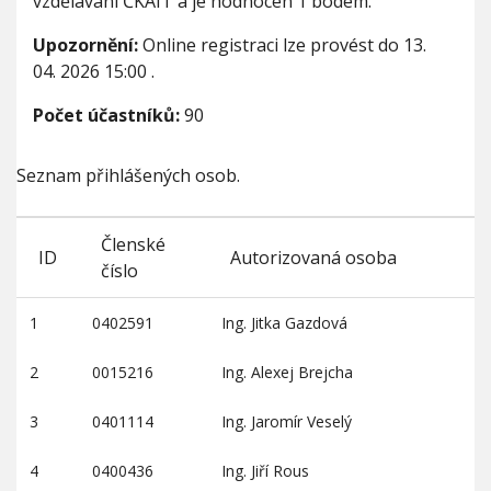
vzdělávání ČKAIT a je hodnocen 1 bodem.
Upozornění:
Online registraci lze provést do
13.
04. 2026 15:00
.
Počet účastníků:
90
Seznam přihlášených osob.
Členské
ID
Autorizovaná osoba
číslo
1
0402591
Ing. Jitka Gazdová
2
0015216
Ing. Alexej Brejcha
3
0401114
Ing. Jaromír Veselý
4
0400436
Ing. Jiří Rous