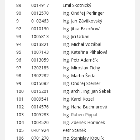
89
0014917
Emil Skotnický
90
0012570
Ing. Ondřej Perlinger
91
0102463
Ing. Jan Závitkovský
92
0010130
Ing. Jitka Brzoňová
93
1005813
Ing. Jiří Urban
94
0013821
Ing. Michal Vozábal
95
1007143
Ing. Kateřina Plíhalová
96
0013059
Ing. Petr Adamčík
97
1202185
Ing. Miroslav Tichý
98
1302282
Ing. Martin Šeďa
99
0015082
Ing. Ondřej Steiner
100
0015201
Ing. arch., Ing. Jan Šebek
101
0009541
Ing. Karel Kozel
102
0014576
Ing. Hana Buchnarová
103
1005283
Ing. Ruben Pippal
104
1004520
Ing. Zdeněk Horníček
105
0401924
Petr Staněk
106
0701270
Ing. Stanislav Kroulík