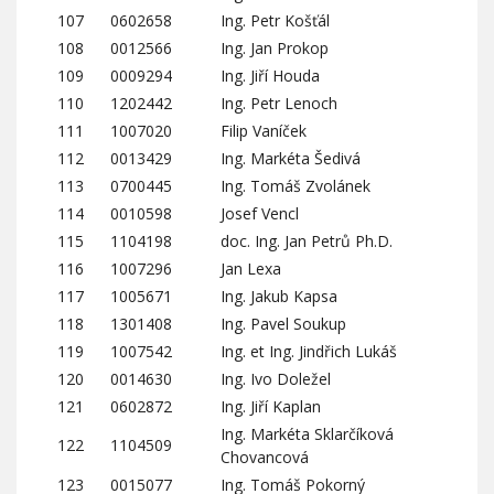
107
0602658
Ing. Petr Košťál
108
0012566
Ing. Jan Prokop
109
0009294
Ing. Jiří Houda
110
1202442
Ing. Petr Lenoch
111
1007020
Filip Vaníček
112
0013429
Ing. Markéta Šedivá
113
0700445
Ing. Tomáš Zvolánek
114
0010598
Josef Vencl
115
1104198
doc. Ing. Jan Petrů Ph.D.
116
1007296
Jan Lexa
117
1005671
Ing. Jakub Kapsa
118
1301408
Ing. Pavel Soukup
119
1007542
Ing. et Ing. Jindřich Lukáš
120
0014630
Ing. Ivo Doležel
121
0602872
Ing. Jiří Kaplan
Ing. Markéta Sklarčíková
122
1104509
Chovancová
123
0015077
Ing. Tomáš Pokorný