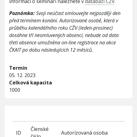
informací o semináři naleznete v
databázi CŽV
.
Poznámka:
Svoji neúčast omlouvejte nejpozději den
před termínem konání. Autorizované osobě, která v
průběhu kalendářního roku CŽV (leden-prosinec)
dosáhne tří neomluvených absencí, nebude od data
třetí absence umožněna on-line registrace na akce
ČKAIT po dobu následujících 12 měsíců.
Termín
05. 12. 2023
Celková kapacita
1000
Členské
ID
Autorizovaná osoba
číslo