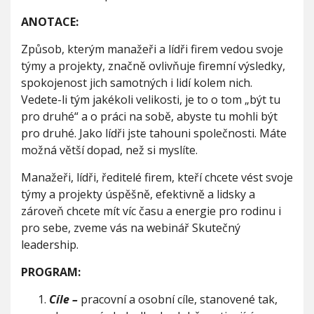
t
V
h
e
I
ANOTACE:
G
u
č
A
C
n
Způsob, kterým manažeři a lídři firem vedou svoje
E
ý
týmy a projekty, značně ovlivňuje firemní výsledky,
l
spokojenost jich samotných i lidí kolem nich.
e
a
Vedete-li tým jakékoli velikosti, je to o tom „být tu
d
pro druhé“ a o práci na sobě, abyste tu mohli být
e
pro druhé. Jako lídři jste tahouni společnosti. Máte
r
možná větší dopad, než si myslíte.
s
h
Manažeři, lídři, ředitelé firem, kteří chcete vést svoje
i
p
týmy a projekty úspěšně, efektivně a lidsky a
-
zároveň chcete mít víc času a energie pro rodinu i
w
pro sebe, zveme vás na webinář Skutečný
e
b
leadership.
i
n
PROGRAM:
á
ř
Cíle –
pracovní a osobní cíle, stanovené tak,
/