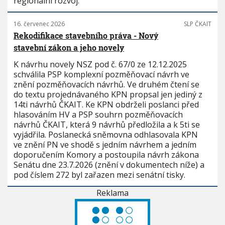
regionální rozvoj.
16. červenec 2026
SLP ČKAIT
Rekodifikace stavebního práva - Nový
stavební zákon a jeho novely
K návrhu novely NSZ pod č. 67/0 ze 12.12.2025
schválila PSP komplexní pozměňovací návrh ve
znění pozměňovacích návrhů. Ve druhém čtení se
do textu projednávaného KPN propsal jen jediný z
14ti návrhů ČKAIT. Ke KPN obdrželi poslanci před
hlasováním HV a PSP souhrn pozměňovacích
návrhů ČKAIT, která 9 návrhů předložila a k 5ti se
vyjádřila. Poslanecká sněmovna odhlasovala KPN
ve znění PN ve shodě s jedním návrhem a jedním
doporučením Komory a postoupila návrh zákona
Senátu dne 23.7.2026 (znění v dokumentech níže) a
pod číslem 272 byl zařazen mezi senátní tisky.
Reklama