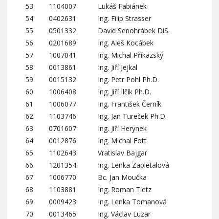
53
1104007
Lukáš Fabiánek
54
0402631
Ing. Filip Strasser
55
0501332
David Senohrábek DiS.
56
0201689
Ing. Aleš Kocábek
57
1007041
Ing. Michal Příkazský
58
0013861
Ing. Jiří Jejkal
59
0015132
Ing. Petr Pohl Ph.D.
60
1006408
Ing. Jiří Ilčík Ph.D.
61
1006077
Ing. František Černík
62
1103746
Ing. Jan Tureček Ph.D.
63
0701607
Ing. Jiří Herynek
64
0012876
Ing. Michal Fott
65
1102643
Vratislav Bajgar
66
1201354
Ing. Lenka Zapletalová
67
1006770
Bc. Jan Moučka
68
1103881
Ing. Roman Tietz
69
0009423
Ing. Lenka Tomanová
70
0013465
Ing. Václav Luzar