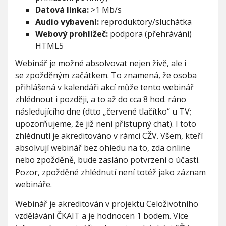
Datová linka:
>1 Mb/s
Audio vybavení:
reproduktory/sluchátka
Webový prohlížeč:
podpora (přehrávání)
HTML5
Webinář
je možné absolvovat nejen
živě
, ale i
se
zpožděným začátkem
. To znamená, že osoba
přihlášená v kalendáři akcí může tento webinář
zhlédnout i později, a to až do cca 8 hod. ráno
následujícího dne (dtto „červené tlačítko“ u TV;
upozorňujeme, že již není přístupný chat). I toto
zhlédnutí je akreditováno v rámci CŽV. Všem, kteří
absolvují webinář bez ohledu na to, zda online
nebo zpožděně, bude zasláno potvrzení o účasti.
Pozor, zpožděné zhlédnutí není totéž jako záznam
webináře.
Webinář je akreditován v projektu Celoživotního
vzdělávání ČKAIT a je hodnocen 1 bodem. Více