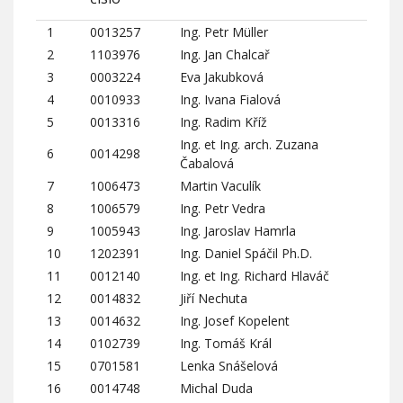
1
0013257
Ing. Petr Müller
2
1103976
Ing. Jan Chalcař
3
0003224
Eva Jakubková
4
0010933
Ing. Ivana Fialová
5
0013316
Ing. Radim Kříž
Ing. et Ing. arch. Zuzana
6
0014298
Čabalová
7
1006473
Martin Vaculík
8
1006579
Ing. Petr Vedra
9
1005943
Ing. Jaroslav Hamrla
10
1202391
Ing. Daniel Spáčil Ph.D.
11
0012140
Ing. et Ing. Richard Hlaváč
12
0014832
Jiří Nechuta
13
0014632
Ing. Josef Kopelent
14
0102739
Ing. Tomáš Král
15
0701581
Lenka Snášelová
16
0014748
Michal Duda