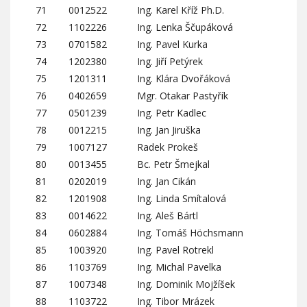
71
0012522
Ing. Karel Kříž Ph.D.
72
1102226
Ing. Lenka Ščupáková
73
0701582
Ing. Pavel Kurka
74
1202380
Ing. Jiří Petýrek
75
1201311
Ing. Klára Dvořáková
76
0402659
Mgr. Otakar Pastyřík
77
0501239
Ing. Petr Kadlec
78
0012215
Ing. Jan Jiruška
79
1007127
Radek Prokeš
80
0013455
Bc. Petr Šmejkal
81
0202019
Ing. Jan Cikán
82
1201908
Ing. Linda Smítalová
83
0014622
Ing. Aleš Bártl
84
0602884
Ing. Tomáš Höchsmann
85
1003920
Ing. Pavel Rotrekl
86
1103769
Ing. Michal Pavelka
87
1007348
Ing. Dominik Mojžíšek
88
1103722
Ing. Tibor Mrázek