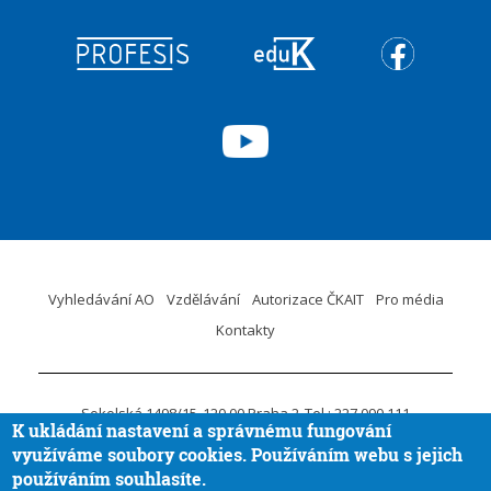
Vyhledávání AO
Vzdělávání
Autorizace ČKAIT
Pro média
Kontakty
Sokolská 1498/15
120 00 Praha 2
Tel.: 227 090 111
K ukládání nastavení a správnému fungování
ID DS:
krvaigt
E-mail.:
ckait@ckait.cz
Ochrana osobních údajů
využíváme soubory cookies. Používáním webu s jejich
Oznámení porušení práva EU
používáním souhlasíte.