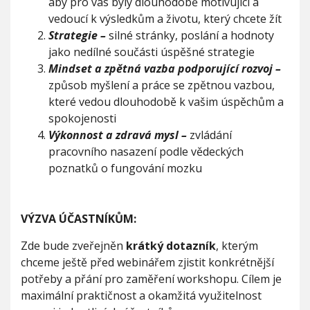
aby pro vás byly dlouhodobě motivující a
w
vedoucí k výsledkům a životu, který chcete žít
o
Strategie –
silné stránky, poslání a hodnoty
r
k
jako nedílné součásti úspěšné strategie
s
Mindset a zpětná vazba podporující rozvoj –
h
způsob myšlení a práce se zpětnou vazbou,
o
které vedou dlouhodobě k vašim úspěchům a
p
spokojenosti
Výkonnost a zdravá mysl –
zvládání
pracovního nasazení podle vědeckých
poznatků o fungování mozku
VÝZVA ÚČASTNÍKŮM:
Zde bude zveřejněn
krátký dotazník
, kterým
chceme ještě před webinářem zjistit konkrétnější
potřeby a přání pro zaměření workshopu. Cílem je
maximální praktičnost a okamžitá využitelnost