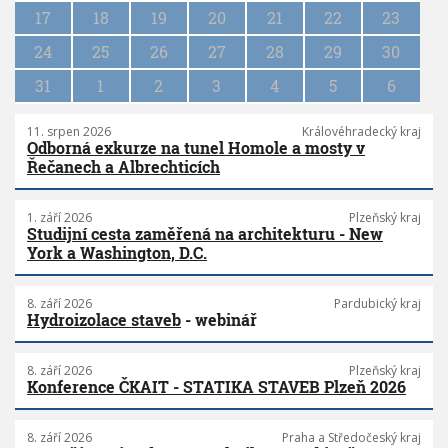
i
17
18
19
20
21
22
23
o
n
24
25
26
27
28
29
30
31
1
2
3
4
5
6
11. srpen 2026
Královéhradecký kraj
Odborná exkurze na tunel Homole a mosty v
Řečanech a Albrechticích
1. září 2026
Plzeňský kraj
Studijní cesta zaměřená na architekturu - New
York a Washington, D.C.
8. září 2026
Pardubický kraj
Hydroizolace staveb
- webinář
8. září 2026
Plzeňský kraj
Konference ČKAIT - STATIKA STAVEB Plzeň 2026
8. září 2026
Praha a Středočeský kraj