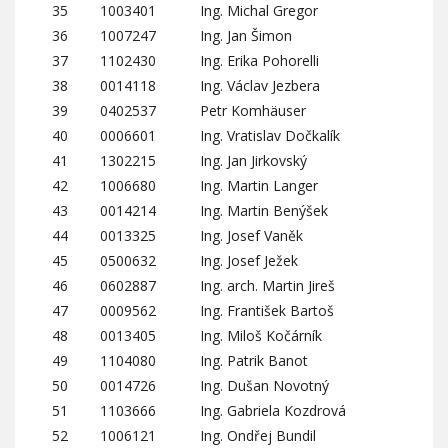
35
1003401
Ing. Michal Gregor
36
1007247
Ing. Jan Šimon
37
1102430
Ing. Erika Pohorelli
38
0014118
Ing. Václav Jezbera
39
0402537
Petr Komhäuser
40
0006601
Ing. Vratislav Dočkalík
41
1302215
Ing. Jan Jirkovský
42
1006680
Ing. Martin Langer
43
0014214
Ing. Martin Benýšek
44
0013325
Ing. Josef Vaněk
45
0500632
Ing. Josef Ježek
46
0602887
Ing. arch. Martin Jireš
47
0009562
Ing. František Bartoš
48
0013405
Ing. Miloš Kočárník
49
1104080
Ing. Patrik Banot
50
0014726
Ing. Dušan Novotný
51
1103666
Ing. Gabriela Kozdrová
52
1006121
Ing. Ondřej Bundil