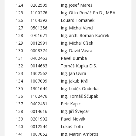
124
0202505
Ing. Josef Mareš
125
1100276
Ing. Otto Roháč Ph.D., MBA
126
1104392
Eduard Tomanek
127
0501356
Ing. Michal Vancl
128
0701671
Ing. arch. Roman Kučírek
129
0012991
Ing. Michal Čížek
130
0008374
Ing. David Vávra
131
0402463
Pavel Bumba
132
0014663
Tomáš Kupka DiS.
133
1302562
Ing. Jan Uvíra
134
1007099
Ing. Jakub Král
135
1301644
Ing. Luděk Onderka
136
1102476
Ing. Tomáš Ščupák
137
0402451
Petr Kapic
138
0014616
Ing. Jiří Švejcar
139
0201902
Pavel Novák
140
0012544
Lukáš Toth
141
1007052
Ing. Martin Ambros