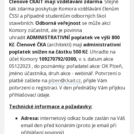
Členové ČKAIT mají vzdělávání zdarma
. Stejně
tak zdarma poskytuje Komora vzdělávání členům
ČSSI a případně studentům odborných škol
stavebních.
Odborná veřejnost
se může akcí
Komory zúčastnit, ale je povinna
uhradit
ADMINISTRATIVNÍ poplatek ve výši 800
Kč
.
Členové ČKA
(architekti) mají
administrativní
poplatek snížen na částku 500 Kč
. Uhraďte na
účet Komory
109270792/0300,
v. s. datum akce
05122023 , do poznámky: pořadatel akce: OK Plzeň,
jméno účastníka, druh akce - webinář. Potvrzení o
platbě zašlete na
plzen@ckait.cz
, přijde Vám
potvrzení o registraci. V den přednášky Vám přijdou
přihlašovací údaje.
Technické informace a požadavky:
Adresa:
internetový odkaz bude zaslán na Váš
email den před konáním (proto je email při
přihlášení povinný)