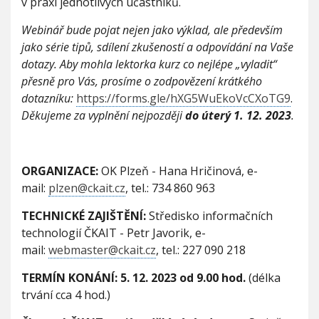
v praxi jednotlivých účastníků.
Webinář bude pojat nejen jako výklad, ale především
jako série tipů, sdílení zkušeností a odpovídání na Vaše
dotazy. Aby mohla lektorka kurz co nejlépe „vyladit“
přesně pro Vás, prosíme o zodpovězení krátkého
dotazníku:
https://forms.gle/hXG5WuEkoVcCXoTG9
.
Děkujeme za vyplnění nejpozději
do úterý 1. 12. 2023
.
ORGANIZACE:
OK Plzeň - Hana Hričinová, e-
mail:
plzen@ckait.cz
, tel.: 734 860 963
TECHNICKÉ ZAJIŠTĚNÍ:
Středisko informačních
technologií ČKAIT - Petr Javorik, e-
mail:
webmaster@ckait.cz
, tel.: 227 090 218
TERMÍN KONÁNÍ:
5. 12. 2023 od 9.00 hod.
(délka
trvání cca 4 hod.)