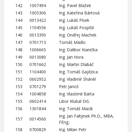
142
1007494
Ing. Pavel Blažek
143
1005306
Ing. Kateřina Bártová
144
0013422
Ing. Lukáš Písek
145
1104556
Ing. Lukáš Pospíšil
146
0013390
Ing. Ondřej Machek
147
0701713
Tomáš Mádlo
148
1006665
Ing. Dalibor Kianička
149
0013080
Ing. Jan Hora
150
0701662
Ing. Martin Dlabáč
151
1104400
Ing. Tomáš Gajdzica
152
0602952
Ing. Vladimír Sháněl
153
0701279
Petr Janoš
154
1004858
Ing. Vlastimil Bárta
155
0602414
Libor Klubal DiS.
156
1301844
Ing. Tomáš Macík
Ing. Jan Faltýnek Ph.D., MBA,
157
0014560
FEng..
158
0700829
Ing. Milan Petr