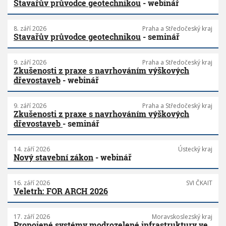
Stavařův průvodce geotechnikou
- webinář
8. září 2026
Praha a Středočeský kraj
Stavařův průvodce geotechnikou
- seminář
9. září 2026
Praha a Středočeský kraj
Zkušenosti z praxe s navrhováním výškových
dřevostaveb
- webinář
9. září 2026
Praha a Středočeský kraj
Zkušenosti z praxe s navrhováním výškových
dřevostaveb
- seminář
14. září 2026
Ústecký kraj
Nový stavební zákon
- webinář
16. září 2026
SVI ČKAIT
Veletrh: FOR ARCH 2026
17. září 2026
Moravskoslezský kraj
Propojené systémy modrozelené infrastruktury ve