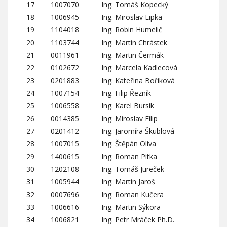
17
1007070
Ing. Tomáš Kopecký
18
1006945
Ing. Miroslav Lipka
19
1104018
Ing. Robin Humelič
20
1103744
Ing. Martin Chrástek
21
0011961
Ing. Martin Čermák
22
0102672
Ing. Marcela Kadlecová
23
0201883
Ing. Kateřina Boříková
24
1007154
Ing. Filip Řezník
25
1006558
Ing. Karel Bursík
26
0014385
Ing. Miroslav Filip
27
0201412
Ing. Jaromíra Škublová
28
1007015
Ing. Štěpán Oliva
29
1400615
Ing. Roman Pitka
30
1202108
Ing. Tomáš Jureček
31
1005944
Ing. Martin Jaroš
32
0007696
Ing. Roman Kučera
33
1006616
Ing. Martin Sýkora
34
1006821
Ing. Petr Mráček Ph.D.