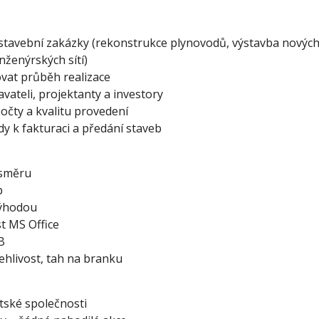
t stavební zakázky (rekonstrukce plynovodů, výstavba novýc
nženýrských sítí)
ovat průběh realizace
ateli, projektanty a investory
počty a kvalitu provedení
y k fakturaci a předání staveb
 směru
b
výhodou
t MS Office
B
ehlivost, tah na branku
stské společnosti