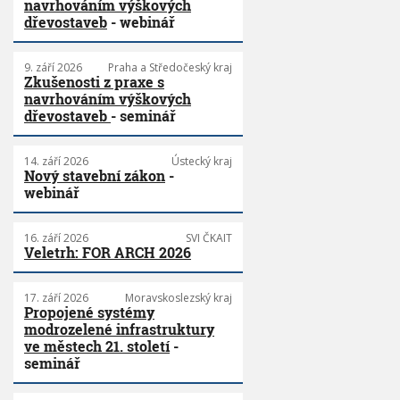
navrhováním výškových
dřevostaveb
- webinář
9. září 2026
Praha a Středočeský kraj
Zkušenosti z praxe s
navrhováním výškových
dřevostaveb
- seminář
14. září 2026
Ústecký kraj
Nový stavební zákon
-
webinář
16. září 2026
SVI ČKAIT
Veletrh: FOR ARCH 2026
17. září 2026
Moravskoslezský kraj
Propojené systémy
modrozelené infrastruktury
ve městech 21. století
-
seminář