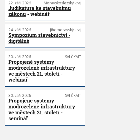
22. září 2026
Moravskoslezský kraj
Judikatura ke stavebnímu
zákonu
- webinář
24. září 2026
Jihomoravský kraj
Sympozium stavebnictví -
digitálně
30. září 2026
SVI ČKAIT
Propojené systémy
modrozelené infrastruktury
ve městech 21. století
-
webinář
30. září 2026
SVI ČKAIT
Propojené systémy
modrozelené infrastruktury
ve městech 21. století
-
seminář