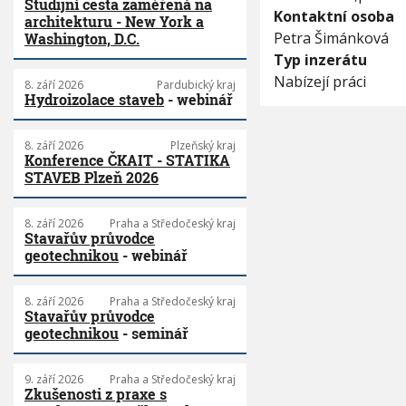
Studijní cesta zaměřená na
Kontaktní osoba
architekturu - New York a
Petra Šimánková
Washington, D.C.
Typ inzerátu
Nabízejí práci
8. září 2026
Pardubický kraj
Hydroizolace staveb
- webinář
8. září 2026
Plzeňský kraj
Konference ČKAIT - STATIKA
STAVEB Plzeň 2026
8. září 2026
Praha a Středočeský kraj
Stavařův průvodce
geotechnikou
- webinář
8. září 2026
Praha a Středočeský kraj
Stavařův průvodce
geotechnikou
- seminář
9. září 2026
Praha a Středočeský kraj
Zkušenosti z praxe s