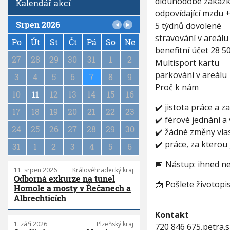
dlouhodobé zakázky
Kalendář akcí
odpovídající mzdu +
Srpen 2026
5 týdnů dovolené
P
stravování v areálu
a
Po
Út
St
Čt
Pá
So
Ne
benefitní účet 28 5
g
27
28
29
30
31
1
2
Multisport kartu
i
n
parkování v areálu
3
4
5
6
7
8
9
a
Proč k nám
10
11
12
13
14
15
16
t
i
✔️ jistota práce a z
17
18
19
20
21
22
23
o
✔️ férové jednání a
n
24
25
26
27
28
29
30
✔️ žádné změny vla
✔️ práce, za kterou 
31
1
2
3
4
5
6
📅 Nástup: ihned 
11. srpen 2026
Královéhradecký kraj
Odborná exkurze na tunel
📩 Pošlete životopi
Homole a mosty v Řečanech a
Albrechticích
Kontakt
1. září 2026
Plzeňský kraj
720 846 675,petra