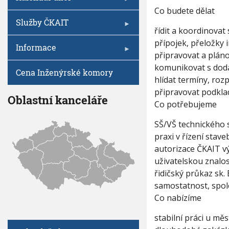
V
B
I
h
Co budete dělat
Y
G
A
u
Služby ČKAIT
V
C
řídit a koordinova
E
E
D
přípojek, přeložky i
Informace
O
připravovat a plán
U
komunikovat s dodav
C
Cena Inženýrské komory
hlídat termíny, roz
Í
připravovat podklad
Oblastní kanceláře
Co potřebujeme
SŠ/VŠ technického
praxi v řízení stave
autorizace ČKAIT 
uživatelskou znalos
řidičský průkaz sk. 
samostatnost, spol
Co nabízíme
stabilní práci u mě