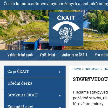
P
Česká komora autorizovaných inženýrů a techniků činn
ř
e
j
í
t
k
h
l
Vyhledávání osob
Vzdělávání
Autorizace ČKAIT
Pro méd
a
v
n
DOMŮ
»
INFORMACE
»
IN
Co je ČKAIT
í
D
R
m
STAVBYVEDOU
O
Úřední deska
B
u
E
Č
o
S
K
Hledáme stavbyvedo
O
Struktura ČKAIT
b
T
V
pořádné stavby, ne 
A
Á
s
N
férové podmínky.
V
A
Kalendář akcí
a