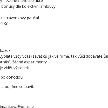
 – žádné nahodilé akce
 bonusy dle kolektivní smlouvy
 + stravenkový paušál
00 Kč
akázek
 výplata vždy včas (závazků jak ve firmě, tak vůči dodavatelů
stníků, žádné experimenty
je vidět výsledek
nebo dohodou
s a pojďme se bavit.
.simankova@ppas.cz