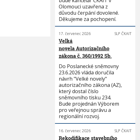
bude kancelář ČKAIT v
Olomouci uzavřena z
důvodu čerpání dovolené.
Děkujeme za pochopení.
17. červenec 2026
SLP ČKAIT
Velká
novela Autorizačního
zákona č. 360/1992 Sb.
Do Poslanecké sněmovny
23.6.2026 vláda doručila
návrh "Velké novely"
autorizačního zákona (AZ),
který dostal číslo
sněmovního tisku 234.
Bude projednán Výborem
pro veřejnou správu a
regionální rozvoj.
16. červenec 2026
SLP ČKAIT
Rekodifikace stavebního