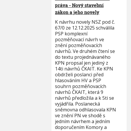
práva - Nový stavební
zákon a jeho novely
K návrhu novely NSZ pod č.
67/0 ze 12.12.2025 schválila
PSP komplexní
pozměňovací návrh ve
znění pozměňovacích
návrhů. Ve druhém čtení se
do textu projednávaného
KPN propsal jen jediný z
14ti návrhů ČKAIT. Ke KPN
obdrželi poslanci před
hlasováním HV a PSP
souhrn pozměňovacích
návrhů ČKAIT, která 9
návrhů předložila a k 5ti se
vyjádřila. Poslanecká
sněmovna odhlasovala KPN
ve znění PN ve shodě s
jedním návrhem a jedním
doporučením Komory a