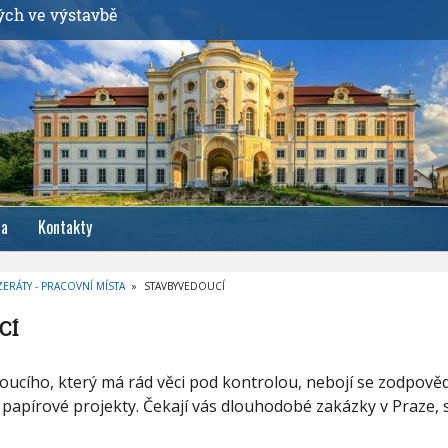
ých ve výstavbě
ia
Kontakty
ZERÁTY - PRACOVNÍ MÍSTA
»
STAVBYVEDOUCÍ
CÍ
ucího, který má rád věci pod kontrolou, nebojí se zodpověd
papírové projekty. Čekají vás dlouhodobé zakázky v Praze, s