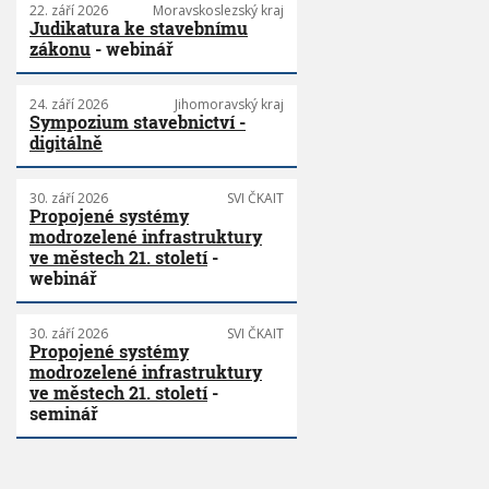
22. září 2026
Moravskoslezský kraj
Judikatura ke stavebnímu
zákonu
- webinář
24. září 2026
Jihomoravský kraj
Sympozium stavebnictví -
digitálně
30. září 2026
SVI ČKAIT
Propojené systémy
modrozelené infrastruktury
ve městech 21. století
-
webinář
30. září 2026
SVI ČKAIT
Propojené systémy
modrozelené infrastruktury
ve městech 21. století
-
seminář