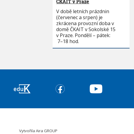
ČKAIT v Praze
V době letních prázdnin
(červenec a srpen) je
zkrácena provozní doba v
domě ČKAIT v Sokolské 15
v Praze. Pondělí – pátek:
7–18 hod.
Vytvořila
Aira GROUP