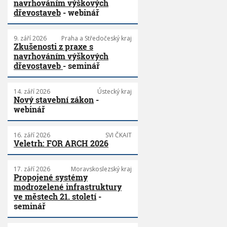
navrhováním výškových
dřevostaveb
- webinář
9. září 2026
Praha a Středočeský kraj
Zkušenosti z praxe s
navrhováním výškových
dřevostaveb
- seminář
14. září 2026
Ústecký kraj
Nový stavební zákon
-
webinář
16. září 2026
SVI ČKAIT
Veletrh: FOR ARCH 2026
17. září 2026
Moravskoslezský kraj
Propojené systémy
modrozelené infrastruktury
ve městech 21. století
-
seminář