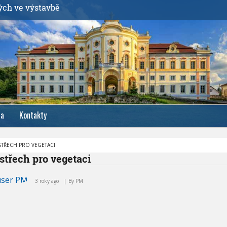
ých ve výstavbě
ia
Kontakty
STŘECH PRO VEGETACI
střech pro vegetaci
3 roky ago
By
PM