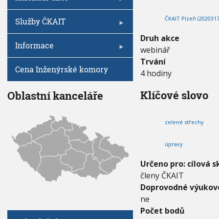
V
I
í
h
G
ú
ČKAIT Plzeň (2020317
A
u
Služby ČKAIT
C
p
E
r
Druh akce
Informace
a
webinář
v
Trvání
y
Cena Inženýrské komory
4 hodiny
s
t
ř
Klíčové slovo
Oblastní kanceláře
e
c
h
zelené střechy
p
r
úpravy
o
v
Určeno pro: cílová s
e
členy ČKAIT
g
e
Doprovodné výukové
t
ne
a
Počet bodů
c