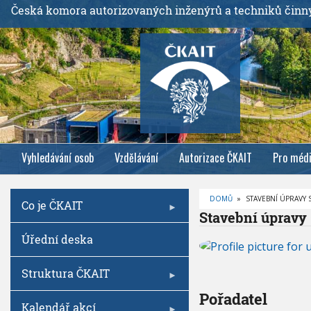
P
Česká komora autorizovaných inženýrů a techniků činn
ř
e
j
í
t
k
h
l
Vyhledávání osob
Vzdělávání
Autorizace ČKAIT
Pro méd
a
v
n
DOMŮ
»
STAVEBNÍ ÚPRAVY 
Co je ČKAIT
í
D
Stavební úpravy 
R
m
O
S
Úřední deska
B
u
t
E
Č
o
a
K
v
O
Struktura ČKAIT
b
V
e
Á
s
Pořadatel
b
N
A
Kalendář akcí
a
n