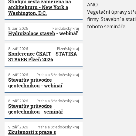
Studijní cesta zaměřená na
ANO
architekturu - New York a
Vegetační úpravy stře
Washington, D.C.
firmy. Stavební a st
tohoto semináře.
8. září 2026
Pardubický kraj
Hydroizolace staveb
- webinář
8. září 2026
Plzeňský kraj
Konference ČKAIT - STATIKA
STAVEB Plzeň 2026
8. září 2026
Praha a Středočeský kraj
Stavařův průvodce
geotechnikou
- webinář
8. září 2026
Praha a Středočeský kraj
Stavařův průvodce
geotechnikou
- seminář
9. září 2026
Praha a Středočeský kraj
Zkušenosti z praxe s