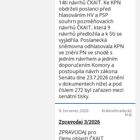
14ti návrhů ČKAIT. Ke KPN
obdrželi poslanci před
hlasováním HV a PSP
souhrn pozměňovacích
návrhů ČKAIT, která 9
návrhů předložila a k 5ti se
vyjádřila. Poslanecká
sněmovna odhlasovala KPN
ve znění PN ve shodě s
jedním návrhem a jedním
doporučením Komory a
postoupila návrh zákona
Senátu dne 23.7.2026 (znění
v dokumentech níže) a pod
číslem 272 byl zařazen mezi
senátní tisky.
9. červenec 2026
Královéhradecký
kraj
Zpravodaj 3/2026
ZPRAVODAJ pro
členy oblasti ČKAIT