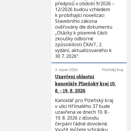
předpisů v období 9/2026 –
12/2026 budou vzhledem
k probíhající novelizaci
Stavebního zákona
ověřovány dle dokumentu
„Otázky k písemné části
zkoušky odborné
způsobilosti ČKAIT, 2.
vydání, aktualizovaného k
30 7. 2026“.
3. srpen 2026
Plzeňský kraj
Uzavření oblastní
kanceláře Plzeňský kraj 10.
8. - 19. 8. 2026
Kancelář pro Plzeňský kraj
v ulici Hřímalého 37 bude
uzavřena ve dnech 10. 8.-
19. 8. 2026 z důvodu
čerpání řádné dovolené.
Využít můžete schránku