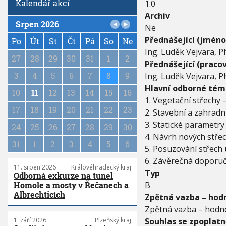
Kalendář akcí
1.0
i
Archiv
Srpen 2026
Ne
P
Přednášející (jméno
a
Po
Út
St
Čt
Pá
So
Ne
Ing. Luděk Vejvara, P
g
27
28
29
30
31
1
2
i
Přednášející (pracov
n
3
4
5
6
7
8
9
Ing. Luděk Vejvara, P
a
Hlavní odborné tém
10
11
12
13
14
15
16
t
1. Vegetační střechy
i
17
18
19
20
21
22
23
2. Stavební a zahradn
o
3. Statické parametry
n
24
25
26
27
28
29
30
4. Návrh nových stře
31
1
2
3
4
5
6
5. Posuzování střech
6. Závěrečná doporu
11. srpen 2026
Královéhradecký kraj
Typ
Odborná exkurze na tunel
B
Homole a mosty v Řečanech a
Albrechticích
Zpětná vazba – hodn
Zpětná vazba – hodno
Souhlas se zpoplat
1. září 2026
Plzeňský kraj