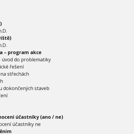
)
h.D.
iště)
h.D.
a – program akce
 – úvod do problematiky
ické řešení
 na střechách
ch
 u dokončených staveb
čení
ocení účastníky (ano / ne)
cení účastníky ne
něním