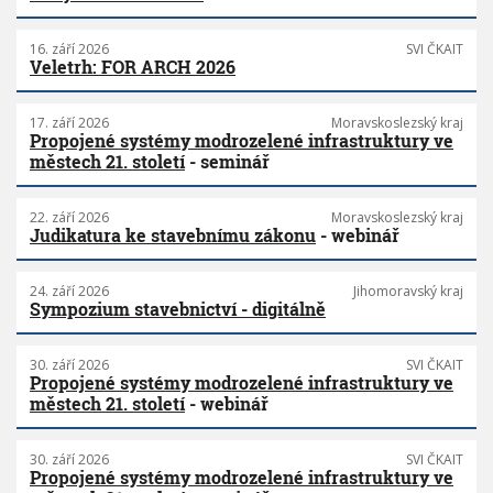
16. září 2026
SVI ČKAIT
Veletrh: FOR ARCH 2026
17. září 2026
Moravskoslezský kraj
Propojené systémy modrozelené infrastruktury ve
městech 21. století
- seminář
22. září 2026
Moravskoslezský kraj
Judikatura ke stavebnímu zákonu
- webinář
24. září 2026
Jihomoravský kraj
Sympozium stavebnictví - digitálně
30. září 2026
SVI ČKAIT
Propojené systémy modrozelené infrastruktury ve
městech 21. století
- webinář
30. září 2026
SVI ČKAIT
Propojené systémy modrozelené infrastruktury ve