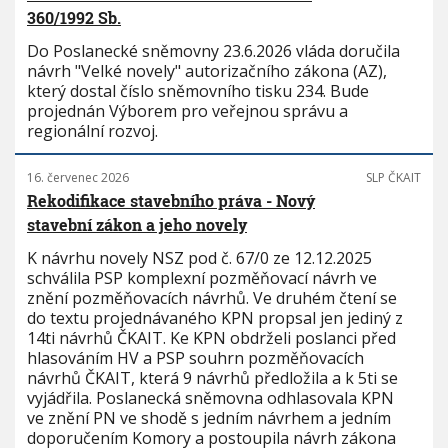
360/1992 Sb.
Do Poslanecké sněmovny 23.6.2026 vláda doručila
návrh "Velké novely" autorizačního zákona (AZ),
který dostal číslo sněmovního tisku 234. Bude
projednán Výborem pro veřejnou správu a
regionální rozvoj.
16. červenec 2026
SLP ČKAIT
Rekodifikace stavebního práva - Nový
stavební zákon a jeho novely
K návrhu novely NSZ pod č. 67/0 ze 12.12.2025
schválila PSP komplexní pozměňovací návrh ve
znění pozměňovacích návrhů. Ve druhém čtení se
do textu projednávaného KPN propsal jen jediný z
14ti návrhů ČKAIT. Ke KPN obdrželi poslanci před
hlasováním HV a PSP souhrn pozměňovacích
návrhů ČKAIT, která 9 návrhů předložila a k 5ti se
vyjádřila. Poslanecká sněmovna odhlasovala KPN
ve znění PN ve shodě s jedním návrhem a jedním
doporučením Komory a postoupila návrh zákona