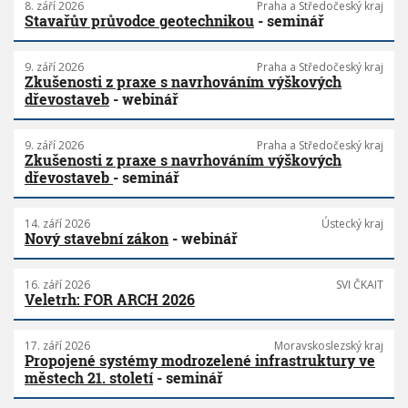
8. září 2026
Praha a Středočeský kraj
Stavařův průvodce geotechnikou
- seminář
9. září 2026
Praha a Středočeský kraj
Zkušenosti z praxe s navrhováním výškových
dřevostaveb
- webinář
9. září 2026
Praha a Středočeský kraj
Zkušenosti z praxe s navrhováním výškových
dřevostaveb
- seminář
14. září 2026
Ústecký kraj
Nový stavební zákon
- webinář
16. září 2026
SVI ČKAIT
Veletrh: FOR ARCH 2026
17. září 2026
Moravskoslezský kraj
Propojené systémy modrozelené infrastruktury ve
městech 21. století
- seminář