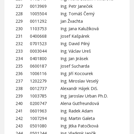
227
0013969
Ing. Petr Janeček
228
1005504
Ing. Tomáš Černý
229
0011292
Jan Žvachta
230
1103753
Ing. Jana Kalužíková
231
0400668
Josef Kašpárek
232
0701523
Ing. David Pilný
233
0003044
Ing. Václav Ureš
234
0401800
Ing. Jan Jirásek
235
0600187
Josef Sucharda
236
1006116
Ing. Jiří Kocourek
237
1202279
Ing. Miroslav Veselý
238
0012737
Alexandr Hájek DiS.
239
1003785
Ing. Jaroslav Urban Ph.D.
240
0200747
Alena Gutfreundová
241
0601963
Ing. Radek Adam
242
1007294
Ing. Martin Galeta
243
0501080
Ing. Jitka Patočková
244
0501244
Ing. Vladimír Jančík