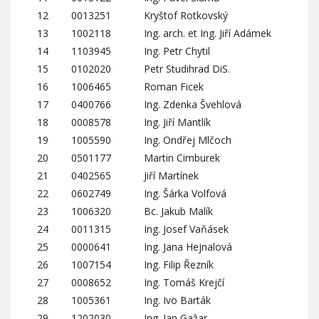
12
0013251
Kryštof Rotkovský
13
1002118
Ing. arch. et Ing. Jiří Adámek
14
1103945
Ing. Petr Chytil
15
0102020
Petr Studihrad DiS.
16
1006465
Roman Ficek
17
0400766
Ing. Zdenka Švehlová
18
0008578
Ing. Jiří Mantlík
19
1005590
Ing. Ondřej Mlčoch
20
0501177
Martin Cimburek
21
0402565
Jiří Martínek
22
0602749
Ing. Šárka Volfová
23
1006320
Bc. Jakub Malík
24
0011315
Ing. Josef Vaňásek
25
0000641
Ing. Jana Hejnalová
26
1007154
Ing. Filip Řezník
27
0008652
Ing. Tomáš Krejčí
28
1005361
Ing. Ivo Barták
29
1202030
Ing. Jan Gažar