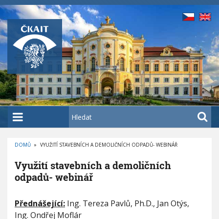
P
ř
e
j
í
t
k
h
l
a
H
v
l
n
e
í
DOMŮ
»
VYUŽITÍ STAVEBNÍCH A DEMOLIČNÍCH ODPADŮ- WEBINÁŘ
d
D
m
a
R
Využití stavebních a demoličních
O
u
t
B
odpadů- webinář
E
o
Č
K
b
V
O
V
Přednášející:
Ing. Tereza Pavlů, Ph.D., Jan Otýs,
y
s
Á
u
N
Ing. Ondřej Moflár
a
A