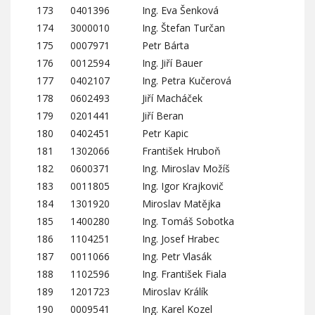
173
0401396
Ing. Eva Šenková
174
3000010
Ing. Štefan Turčan
175
0007971
Petr Bárta
176
0012594
Ing. Jiří Bauer
177
0402107
Ing. Petra Kučerová
178
0602493
Jiří Macháček
179
0201441
Jiří Beran
180
0402451
Petr Kapic
181
1302066
František Hruboň
182
0600371
Ing. Miroslav Možíš
183
0011805
Ing. Igor Krajkovič
184
1301920
Miroslav Matějka
185
1400280
Ing. Tomáš Sobotka
186
1104251
Ing. Josef Hrabec
187
0011066
Ing. Petr Vlasák
188
1102596
Ing. František Fiala
189
1201723
Miroslav Králík
190
0009541
Ing. Karel Kozel