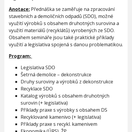
ž
V
h
i
I
Anotace:
Přednáška se zaměřuje na zpracování
G
u
t
A
stavebních a demoličních odpadů (SDO), možné
C
í
E
využití výrobků s obsahem druhotných surovina a
s
t
využití materiálů (recyklátů) vyrobených ze SDO.
a
Obsahem semináře jsou také praktické příklady
v
využití a legislativa spojená s danou problematikou.
e
b
Program:
n
í
Legislativa SDO
c
Šetrná demolice – dekonstrukce
h
a
Druhy suroviny a výrobků z dekonstrukce
d
Recyklace SDO
e
Katalog výrobků s obsahem druhotných
m
o
surovin (+ legislativa)
l
Příklady praxe s výrobky s obsahem DS
i
Recyklované kamenivo (+ legislativa)
č
Příklady praxe s recykl. kamenivem
n
í
Ekonomika (ÚRS), ŽP