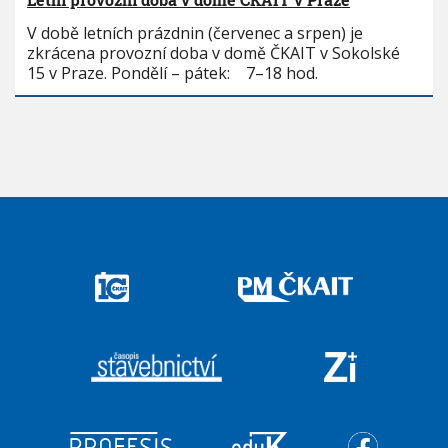
V době letních prázdnin (červenec a srpen) je
zkrácena provozní doba v domě ČKAIT v Sokolské
15 v Praze. Pondělí – pátek: 7–18 hod.