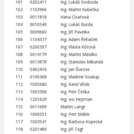
101
0202411
Ing. Lukáš Svoboda
102
1103966
Ing. Martin Kubečka
103
0011818
Hana Císařová
104
0010549
Ing. Lukáš Burda
105
0009660
Ing. Jiří Pavelka
106
1104377
Ing. Adam Řeháček
107
0200397
Ing. Vlasta Kůtová
108
0014179
Ing. Martin Másilko
109
0013876
Ing. Stanislav Mikunda
110
0402416
Ing. Jan Ďurove
111
0100368
Ing. Vladimír Soukup
112
1005680
Ing. Karel Vlček
113
1003308
Ing. Petr Češka
114
1201629
Ing. Ivo Hejtman
115
0011689
Martin Langr
116
1006551
Ing. Petr Málek
117
1003541
Ing. Barbora Kopecká
118
0201489
Ing. Jiří Tägl