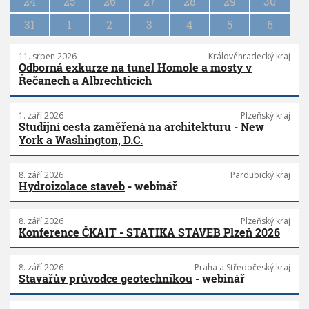
n
24
25
26
27
28
29
30
31
1
2
3
4
5
6
11. srpen 2026
Královéhradecký kraj
Odborná exkurze na tunel Homole a mosty v
Řečanech a Albrechticích
1. září 2026
Plzeňský kraj
Studijní cesta zaměřená na architekturu - New
York a Washington, D.C.
8. září 2026
Pardubický kraj
Hydroizolace staveb
- webinář
8. září 2026
Plzeňský kraj
Konference ČKAIT - STATIKA STAVEB Plzeň 2026
8. září 2026
Praha a Středočeský kraj
Stavařův průvodce geotechnikou
- webinář