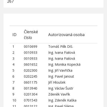
267
Členské
ID
Autorizovaná osoba
číslo
1
0010699
Tomáš Pilík DiS.
2
0010933
Ing. Ivana Fialová
3
0010933
Ing. Ivana Fialová
4
0601652
Ing. Monika Kopecká
5
0202300
Ing. Jiří Vavřička
6
0202245
Ing. Pavel Janout
7
0601175
Jiří Hloušek
8
0013940
Ing. Václav Šustr
9
0201304
Zdeněk Vavřík
10
0701543
Ing. Zdeněk Kaška
11
0013122
Ing. Pavel Sláma