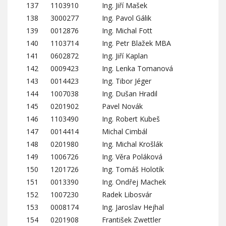
137
1103910
Ing. Jiří Mašek
138
3000277
Ing. Pavol Gálik
139
0012876
Ing. Michal Fott
140
1103714
Ing. Petr Blažek MBA
141
0602872
Ing. Jiří Kaplan
142
0009423
Ing. Lenka Tomanová
143
0014423
Ing. Tibor Jéger
144
1007038
Ing. Dušan Hradil
145
0201902
Pavel Novák
146
1103490
Ing. Robert Kubeš
147
0014414
Michal Cimbál
148
0201980
Ing. Michal Krošlák
149
1006726
Ing. Věra Poláková
150
1201726
Ing. Tomáš Holotík
151
0013390
Ing. Ondřej Machek
152
1007230
Radek Libosvár
153
0008174
Ing. Jaroslav Hejhal
154
0201908
František Zwettler