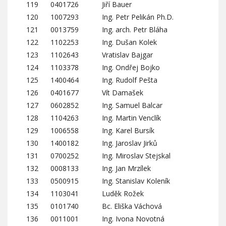
119
0401726
Jiří Bauer
120
1007293
Ing. Petr Pelikán Ph.D.
121
0013759
Ing. arch. Petr Bláha
122
1102253
Ing. Dušan Kolek
123
1102643
Vratislav Bajgar
124
1103378
Ing. Ondřej Bojko
125
1400464
Ing. Rudolf Pešta
126
0401677
Vít Damašek
127
0602852
Ing. Samuel Balcar
128
1104263
Ing. Martin Venclík
129
1006558
Ing. Karel Bursík
130
1400182
Ing. Jaroslav Jirků
131
0700252
Ing. Miroslav Stejskal
132
0008133
Ing. Jan Mrzílek
133
0500915
Ing. Stanislav Koleník
134
1103041
Luděk Rožek
135
0101740
Bc. Eliška Váchová
136
0011001
Ing. Ivona Novotná