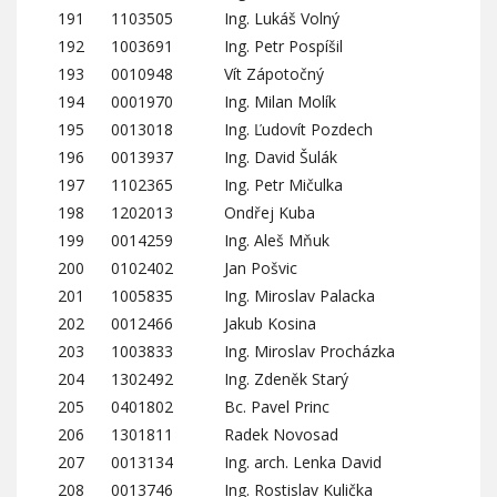
191
1103505
Ing. Lukáš Volný
192
1003691
Ing. Petr Pospíšil
193
0010948
Vít Zápotočný
194
0001970
Ing. Milan Molík
195
0013018
Ing. Ľudovít Pozdech
196
0013937
Ing. David Šulák
197
1102365
Ing. Petr Mičulka
198
1202013
Ondřej Kuba
199
0014259
Ing. Aleš Mňuk
200
0102402
Jan Pošvic
201
1005835
Ing. Miroslav Palacka
202
0012466
Jakub Kosina
203
1003833
Ing. Miroslav Procházka
204
1302492
Ing. Zdeněk Starý
205
0401802
Bc. Pavel Princ
206
1301811
Radek Novosad
207
0013134
Ing. arch. Lenka David
208
0013746
Ing. Rostislav Kulička