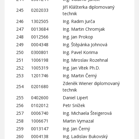
Jiří Klášterka diplomovaný
245
0202033
technik
246
1302505
Ing. Radim Jurča
247
0013684
Ing. Martin Chromjak
248
0012566
Ing. Jan Prokop
249
0004348
Ing. Štěpánka Johnová
250
0300801
Ing. Pavel Korima
251
1006198
Ing. Miroslav Rozehnal
252
1005319
Ing. Jan Vítek Ph.D.
253
1201746
Ing. Martin Černý
Zdeněk Wiener diplomovaný
254
0201680
technik
255
0402600
Daniel Lipert
256
0102012
Petr Snížek
257
0006740
Ing. Michaela Šteigerová
258
1006671
Martin Vymazal
259
0013147
Ing. Jan Černý
260
0004138
Ing. Ladislav Bukovský