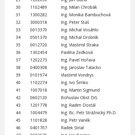
30
1102489
Ing. Milan Chrobák
31
1300282
Ing. Monika Bambuchová
32
3000318
Ing. Peter Staš
33
0013370
Ing. Michal Vosáhlo
34
0501370
Ing. Michal Drobník
35
0012720
Ing. Vlastimil Straka
36
1302454
Pavlína Zedková
37
1202273
Ing. Pavel Hořava
38
0400308
Ing. Jaroslav Talacko
39
0101974
Vlastimil Vondrys
40
1102274
Ing. Ivo Šimko
41
1007018
Ing. Martin Sigmund
42
0602120
Bohuslav Obst DiS.
43
1201778
Ing. Radim Dostál
44
1004479
Ing. Bc. Petr Strážnický Ph.D.
45
1101828
Ing. Petr Vaněk
46
0401707
Radek Strial