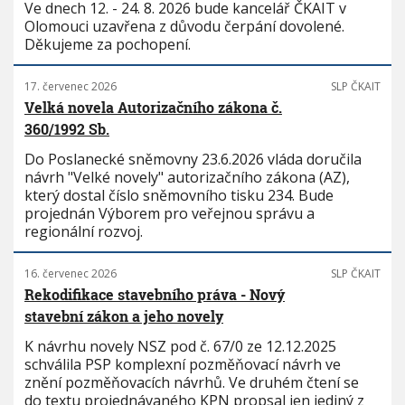
Ve dnech 12. - 24. 8. 2026 bude kancelář ČKAIT v
Olomouci uzavřena z důvodu čerpání dovolené.
Děkujeme za pochopení.
17. červenec 2026
SLP ČKAIT
Velká novela Autorizačního zákona č.
360/1992 Sb.
Do Poslanecké sněmovny 23.6.2026 vláda doručila
návrh "Velké novely" autorizačního zákona (AZ),
který dostal číslo sněmovního tisku 234. Bude
projednán Výborem pro veřejnou správu a
regionální rozvoj.
16. červenec 2026
SLP ČKAIT
Rekodifikace stavebního práva - Nový
stavební zákon a jeho novely
K návrhu novely NSZ pod č. 67/0 ze 12.12.2025
schválila PSP komplexní pozměňovací návrh ve
znění pozměňovacích návrhů. Ve druhém čtení se
do textu projednávaného KPN propsal jen jediný z