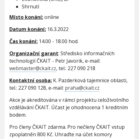
c
Shrnutí
h
o
Místo konání:
online
d
p
Datum konání:
16.3.2022
a
d
Čas konání:
14.00 - 18.00 hod.
ů
-
Organizační garant
: Středisko informačních
w
technologií ČKAIT - Petr Javorik, e-mail:
e
webmaster@ckait.cz
, tel.: 227 090 218
b
i
Kontaktní osoba:
K. Pazderková tajemnice oblasti,
n
á
tel.: 227 090 128, e-mail:
praha@ckait.cz
ř
Akce je akreditována v rámci projektu celoživotního
vzdělávání ČKAIT. Účast je ohodnocena 1 kreditním
bodem.
Pro členy ČKAIT zdarma. Pro nečleny ČKAIT vstup
zpoplatněn 800 Kč. Uhraďte na účet komory