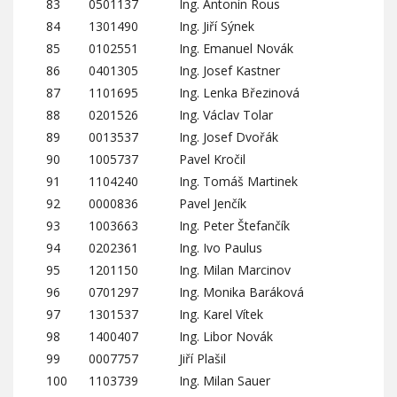
83
0501137
Ing. Antonín Rous
84
1301490
Ing. Jiří Sýnek
85
0102551
Ing. Emanuel Novák
86
0401305
Ing. Josef Kastner
87
1101695
Ing. Lenka Březinová
88
0201526
Ing. Václav Tolar
89
0013537
Ing. Josef Dvořák
90
1005737
Pavel Kročil
91
1104240
Ing. Tomáš Martinek
92
0000836
Pavel Jenčík
93
1003663
Ing. Peter Štefančík
94
0202361
Ing. Ivo Paulus
95
1201150
Ing. Milan Marcinov
96
0701297
Ing. Monika Baráková
97
1301537
Ing. Karel Vítek
98
1400407
Ing. Libor Novák
99
0007757
Jiří Plašil
100
1103739
Ing. Milan Sauer