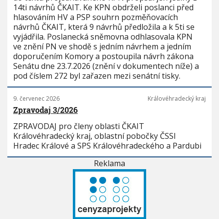
14ti návrhů ČKAIT. Ke KPN obdrželi poslanci před
hlasováním HV a PSP souhrn pozměňovacích
návrhů ČKAIT, která 9 návrhů předložila a k 5ti se
vyjádřila. Poslanecká sněmovna odhlasovala KPN
ve znění PN ve shodě s jedním návrhem a jedním
doporučením Komory a postoupila návrh zákona
Senátu dne 23.7.2026 (znění v dokumentech níže) a
pod číslem 272 byl zařazen mezi senátní tisky.
9. červenec 2026
Královéhradecký kraj
Zpravodaj 3/2026
ZPRAVODAJ pro členy oblasti ČKAIT
Královéhradecký kraj, oblastní pobočky ČSSI
Hradec Králové a SPS Královéhradeckého a Pardubi
Reklama