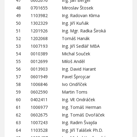
47
0602676
Ing. Jan Berger
48
0701655
Miroslav Štosek
49
1103982
Ing. Radovan Klima
50
1302329
Ing. Jiří Kuňák
51
1201926
Ing. Mgr. Radka Široká
52
1202068
Tomáš Hanák
53
1007193
Ing. Jiří Sedlář MBA
54
0010389
Michal Souček
55
0012699
Miloš Anděl
56
0013903
Ing. David Harant
57
0601949
Pavel Šprojcar
58
1006846
Ivo Ondříček
59
0602590
Martin Toms
60
0402411
Ing. Vít Ondráček
61
1006977
Ing. Tomáš Herman
62
0602675
Ing. Tomáš Dvořáček
63
1007243
Ing. Radim Švajda
64
1103528
Ing. Jiří Talášek Ph.D.