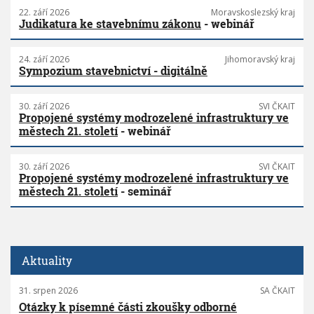
22. září 2026
Moravskoslezský kraj
Judikatura ke stavebnímu zákonu
- webinář
24. září 2026
Jihomoravský kraj
Sympozium stavebnictví - digitálně
30. září 2026
SVI ČKAIT
Propojené systémy modrozelené infrastruktury ve
městech 21. století
- webinář
30. září 2026
SVI ČKAIT
Propojené systémy modrozelené infrastruktury ve
městech 21. století
- seminář
Aktuality
31. srpen 2026
SA ČKAIT
Otázky k písemné části zkoušky odborné