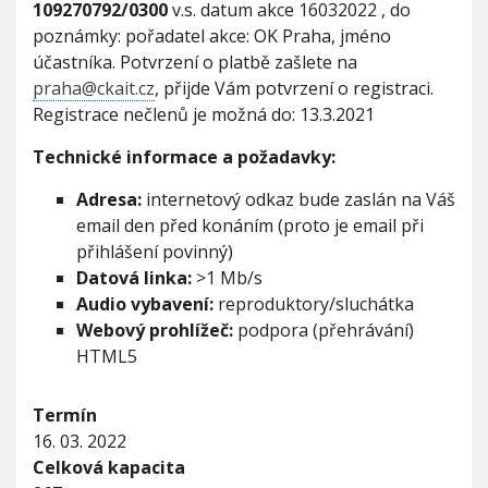
109270792/0300
v.s. datum akce 16032022 , do
poznámky: pořadatel akce: OK Praha, jméno
účastníka. Potvrzení o platbě zašlete na
praha@ckait.cz
, přijde Vám potvrzení o registraci.
Registrace nečlenů je možná do: 13.3.2021
Technické informace a požadavky:
Adresa:
internetový odkaz bude zaslán na Váš
email den před konáním (proto je email při
přihlášení povinný)
Datová linka:
>1 Mb/s
Audio vybavení:
reproduktory/sluchátka
Webový prohlížeč:
podpora (přehrávání)
HTML5
Termín
16. 03. 2022
Celková kapacita