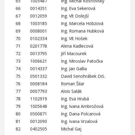
65
1005487
Ing. Michal Kosňovský
66
0014351
Ing. Eva Sekerová
67
0012059
Ing. Vít Dolejší
68
1003185
Ing. Marcela Hobzová
69
0008001
Ing. Romana Hubková
70
0102334
Ing. Vít Hošek
71
0201778
Alena Kadlecová
72
0013795
Jiří Macourek
73
1006621
Ing. Miroslav Patočka
74
0014337
Ing. Jan Gallia
75
0501332
David Senohrábek DiS.
76
0008184
Roman Šilar
77
0007793
Alois Salák
78
1102919
Ing. Eva Hrubá
79
1005648
Ing. Ivana Ambrožová
80
0500871
Ing. Dana Polcarová
81
0012090
Ing. Ivana Vrzalová
82
0402505
Michal Gaj