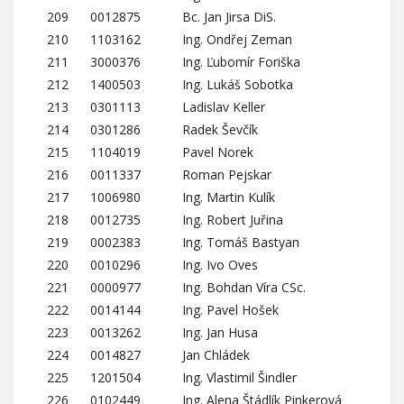
209
0012875
Bc. Jan Jirsa DiS.
210
1103162
Ing. Ondřej Zeman
211
3000376
Ing. Ľubomír Foriška
212
1400503
Ing. Lukáš Sobotka
213
0301113
Ladislav Keller
214
0301286
Radek Ševčík
215
1104019
Pavel Norek
216
0011337
Roman Pejskar
217
1006980
Ing. Martin Kulík
218
0012735
Ing. Robert Juřina
219
0002383
Ing. Tomáš Bastyan
220
0010296
Ing. Ivo Oves
221
0000977
Ing. Bohdan Víra CSc.
222
0014144
Ing. Pavel Hošek
223
0013262
Ing. Jan Husa
224
0014827
Jan Chládek
225
1201504
Ing. Vlastimil Šindler
226
0102449
Ing. Alena Štádlík Pinkerová