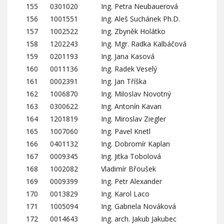
155
0301020
Ing. Petra Neubauerová
156
1001551
Ing. Aleš Suchánek Ph.D.
157
1002522
Ing. Zbyněk Holátko
158
1202243
Ing. Mgr. Radka Kalbáčová
159
0201193
Ing. Jana Kasová
160
0011136
Ing. Radek Veselý
161
0002391
Ing. Jan Tříška
162
1006870
Ing. Miloslav Novotný
163
0300622
Ing. Antonín Kavan
164
1201819
Ing. Miroslav Ziegler
165
1007060
Ing. Pavel Knetl
166
0401132
Ing. Dobromír Kaplan
167
0009345
Ing. Jitka Tobolová
168
1002082
Vladimír Břoušek
169
0009399
Ing. Petr Alexander
170
0013829
Ing. Karol Laco
171
1005094
Ing. Gabriela Nováková
172
0014643
Ing. arch. Jakub Jakubec