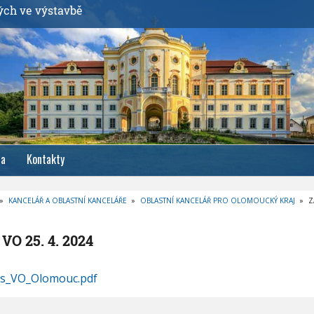
ých ve výstavbě
ia
Kontakty
»
KANCELÁŘ A OBLASTNÍ KANCELÁŘE
»
OBLASTNÍ KANCELÁŘ PRO OLOMOUCKÝ KRAJ
»
Z
 VO 25. 4. 2024
is_VO_Olomouc.pdf