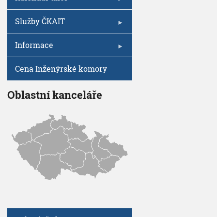
V
I
h
G
A
u
Služby ČKAIT
C
E
Informace
Cena Inženýrské komory
Oblastní kanceláře