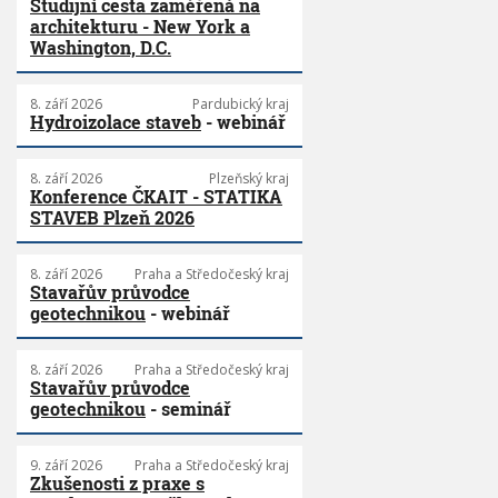
Studijní cesta zaměřená na
architekturu - New York a
Washington, D.C.
8. září 2026
Pardubický kraj
Hydroizolace staveb
- webinář
8. září 2026
Plzeňský kraj
Konference ČKAIT - STATIKA
STAVEB Plzeň 2026
8. září 2026
Praha a Středočeský kraj
Stavařův průvodce
geotechnikou
- webinář
8. září 2026
Praha a Středočeský kraj
Stavařův průvodce
geotechnikou
- seminář
9. září 2026
Praha a Středočeský kraj
Zkušenosti z praxe s