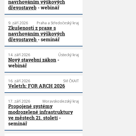
navrhováním výškových
dřevostaveb
- webinář
9. září 2026
Praha a Středočeský kraj
Zkušenosti z praxe s
navrhováním výškových
dřevostaveb
- seminář
14. září 2026
Ústecký kraj
Nový stavební zákon
-
webinář
16. září 2026
SVI ČKAIT
Veletrh: FOR ARCH 2026
17. září 2026
Moravskoslezský kraj
Propojené systémy
modrozelené infrastruktury
ve městech 21. století
-
seminář