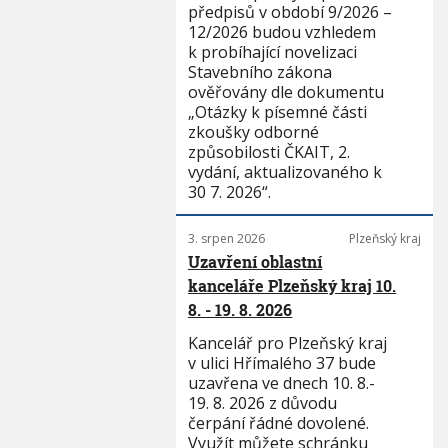
předpisů v období 9/2026 –
12/2026 budou vzhledem
k probíhající novelizaci
Stavebního zákona
ověřovány dle dokumentu
„Otázky k písemné části
zkoušky odborné
způsobilosti ČKAIT, 2.
vydání, aktualizovaného k
30 7. 2026“.
3. srpen 2026
Plzeňský kraj
Uzavření oblastní
kanceláře Plzeňský kraj 10.
8. - 19. 8. 2026
Kancelář pro Plzeňský kraj
v ulici Hřímalého 37 bude
uzavřena ve dnech 10. 8.-
19. 8. 2026 z důvodu
čerpání řádné dovolené.
Využít můžete schránku