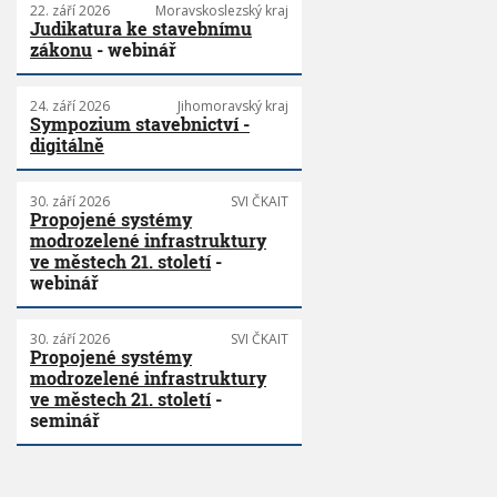
22. září 2026
Moravskoslezský kraj
Judikatura ke stavebnímu
zákonu
- webinář
24. září 2026
Jihomoravský kraj
Sympozium stavebnictví -
digitálně
30. září 2026
SVI ČKAIT
Propojené systémy
modrozelené infrastruktury
ve městech 21. století
-
webinář
30. září 2026
SVI ČKAIT
Propojené systémy
modrozelené infrastruktury
ve městech 21. století
-
seminář