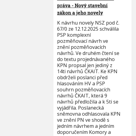
práva - Nový stavební
zákon a jeho novely
K návrhu novely NSZ pod č.
67/0 ze 12.12.2025 schválila
PSP komplexní
pozměňovací návrh ve
znění pozměňovacích
návrhů. Ve druhém čtení se
do textu projednávaného
KPN propsal jen jediný z
14ti návrhů ČKAIT. Ke KPN
obdrželi poslanci před
hlasováním HV a PSP
souhrn pozměňovacích
návrhů ČKAIT, která 9
návrhů předložila a k 5ti se
vyjádřila. Poslanecká
sněmovna odhlasovala KPN
ve znění PN ve shodě s
jedním návrhem a jedním
doporučením Komory a