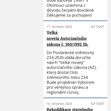
bude kancelář ČKAIT v
Olomouci uzavřena z
důvodu čerpání dovolené.
Děkujeme za pochopení.
17. červenec 2026
SLP ČKAIT
Velká
novela Autorizačního
zákona č. 360/1992 Sb.
Do Poslanecké sněmovny
23.6.2026 vláda doručila
návrh "Velké novely"
autorizačního zákona (AZ),
který dostal číslo
sněmovního tisku 234.
Bude projednán Výborem
pro veřejnou správu a
regionální rozvoj.
16. červenec 2026
SLP ČKAIT
Rekodifikace stavebního