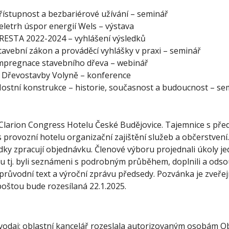
ístupnost a bezbariérové užívání – seminář
letrh úspor energií Wels – výstava
ESTA 2022-2024 – vyhlášení výsledků
avební zákon a prováděcí vyhlášky v praxi – seminář
mpregnace stavebního dřeva – webinář
5 Dřevostavby Volyně – konference
stní konstrukce – historie, současnost a budoucnost – se
 Clarion Congress Hotelu České Budějovice. Tajemnice s pře
 provozní hotelu organizační zajištění služeb a občerstvení
ky zpracují objednávku. Členové výboru projednali úkoly je
u tj. byli seznámeni s podrobným průběhem, doplnili a odsou
 průvodní text a výroční zprávu předsedy. Pozvánka je zveř
poštou bude rozesílaná 22.1.2025.
vodaj: oblastní kancelář rozeslala autorizovaným osobám Ob