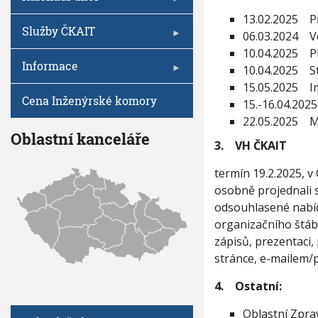
i
V
I
h
s
13.02.2025 Př
G
z
A
u
Služby ČKAIT
06.03.2024 Ve
C
j
E
10.04.2025 PR
e
Informace
d
10.04.2025 St
n
15.05.2025 I
á
Cena Inženýrské komory
15.-16.04.202
n
22.05.2025 Mo
í
Oblastní kanceláře
v
3. VH ČKAIT
ý
b
termín 19.2.2025, v
o
osobně projednali s
r
u
odsouhlasené nabíd
1
organizačního štáb
3
zápisů, prezentaci,
.
1
stránce, e-mailem/
.
2
4. Ostatní:
0
2
Oblastní Zpra