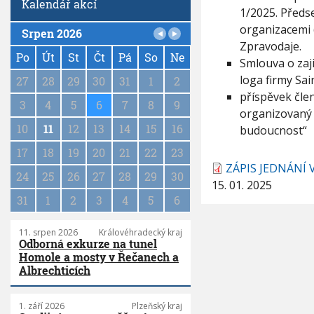
Kalendář akcí
5
1/2025. Předs
organizacemi 
Srpen 2026
P
Zpravodaje.
a
Po
Út
St
Čt
Pá
So
Ne
Smlouva o zaj
g
loga firmy Sa
27
28
29
30
31
1
2
i
příspěvek čle
n
3
4
5
6
7
8
9
organizovaný 
a
10
11
12
13
14
15
16
budoucnost“
t
i
17
18
19
20
21
22
23
o
ZÁPIS JEDNÁNÍ 
n
24
25
26
27
28
29
30
15. 01. 2025
31
1
2
3
4
5
6
11. srpen 2026
Královéhradecký kraj
Odborná exkurze na tunel
Homole a mosty v Řečanech a
Albrechticích
1. září 2026
Plzeňský kraj