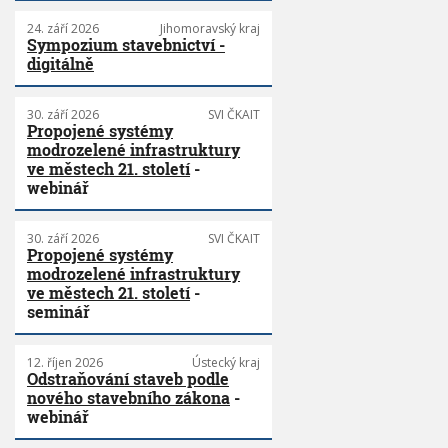
24. září 2026
Jihomoravský kraj
Sympozium stavebnictví -
digitálně
30. září 2026
SVI ČKAIT
Propojené systémy
modrozelené infrastruktury
ve městech 21. století
-
webinář
30. září 2026
SVI ČKAIT
Propojené systémy
modrozelené infrastruktury
ve městech 21. století
-
seminář
12. říjen 2026
Ústecký kraj
Odstraňování staveb podle
nového stavebního zákona
-
webinář