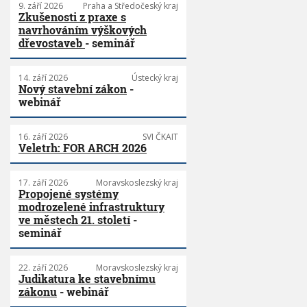
9. září 2026
Praha a Středočeský kraj
Zkušenosti z praxe s
navrhováním výškových
dřevostaveb
- seminář
14. září 2026
Ústecký kraj
Nový stavební zákon
-
webinář
16. září 2026
SVI ČKAIT
Veletrh: FOR ARCH 2026
17. září 2026
Moravskoslezský kraj
Propojené systémy
modrozelené infrastruktury
ve městech 21. století
-
seminář
22. září 2026
Moravskoslezský kraj
Judikatura ke stavebnímu
zákonu
- webinář