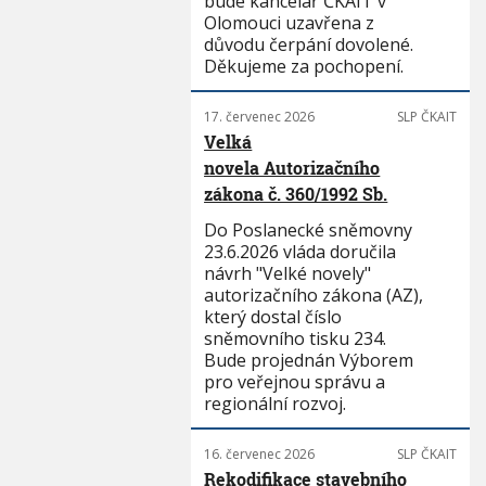
bude kancelář ČKAIT v
Olomouci uzavřena z
důvodu čerpání dovolené.
Děkujeme za pochopení.
17. červenec 2026
SLP ČKAIT
Velká
novela Autorizačního
zákona č. 360/1992 Sb.
Do Poslanecké sněmovny
23.6.2026 vláda doručila
návrh "Velké novely"
autorizačního zákona (AZ),
který dostal číslo
sněmovního tisku 234.
Bude projednán Výborem
pro veřejnou správu a
regionální rozvoj.
16. červenec 2026
SLP ČKAIT
Rekodifikace stavebního