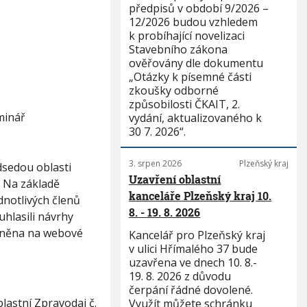
předpisů v období 9/2026 –
12/2026 budou vzhledem
k probíhající novelizaci
Stavebního zákona
ověřovány dle dokumentu
„Otázky k písemné části
zkoušky odborné
způsobilosti ČKAIT, 2.
minář
vydání, aktualizovaného k
30 7. 2026“.
3. srpen 2026
Plzeňský kraj
dsedou oblasti
Uzavření oblastní
. Na základě
kanceláře Plzeňský kraj 10.
dnotlivých členů
8. - 19. 8. 2026
hlasili návrhy
ejněna na webové
Kancelář pro Plzeňský kraj
v ulici Hřímalého 37 bude
uzavřena ve dnech 10. 8.-
19. 8. 2026 z důvodu
čerpání řádné dovolené.
lastní Zpravodaj č.
Využít můžete schránku