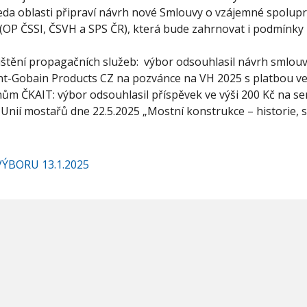
eda oblasti připraví návrh nové Smlouvy o vzájemné spolupr
(OP ČSSI, ČSVH a SPS ČR), která bude zahrnovat i podmínky
ištění propagačních služeb: výbor odsouhlasil návrh smlouv
int-Gobain Products CZ na pozvánce na VH 2025 s platbou ve 
nům ČKAIT: výbor odsouhlasil příspěvek ve výši 200 Kč na s
Unií mostařů dne 22.5.2025 „Mostní konstrukce – historie, 
VÝBORU 13.1.2025