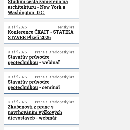
Studijní cesta zaměřená na
architekturu - New York a
Washington, D.C.
8. září 2026
Plzeňský kraj
Konference ČKAIT - STATIKA
STAVEB Plzeň 2026
8. září 2026
Praha a Středočeský kraj
Stavařův průvodce
geotechnikou
- webinář
8. září 2026
Praha a Středočeský kraj
Stavařův průvodce
geotechnikou
- seminář
9. září 2026
Praha a Středočeský kraj
Zkušenosti z praxe s
navrhováním výškových
dřevostaveb
- webinář