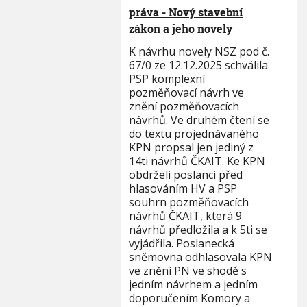
práva - Nový stavební
zákon a jeho novely
K návrhu novely NSZ pod č.
67/0 ze 12.12.2025 schválila
PSP komplexní
pozměňovací návrh ve
znění pozměňovacích
návrhů. Ve druhém čtení se
do textu projednávaného
KPN propsal jen jediný z
14ti návrhů ČKAIT. Ke KPN
obdrželi poslanci před
hlasováním HV a PSP
souhrn pozměňovacích
návrhů ČKAIT, která 9
návrhů předložila a k 5ti se
vyjádřila. Poslanecká
sněmovna odhlasovala KPN
ve znění PN ve shodě s
jedním návrhem a jedním
doporučením Komory a