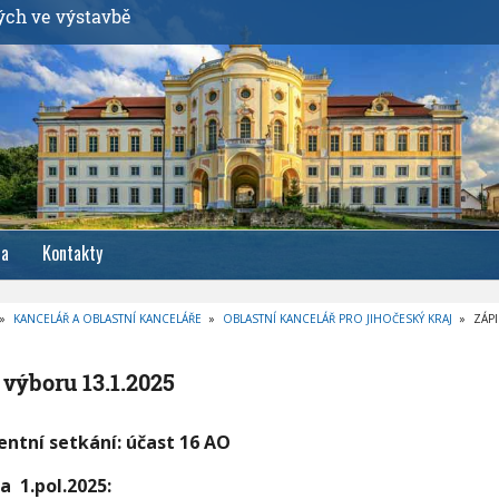
ých ve výstavbě
ia
Kontakty
»
KANCELÁŘ A OBLASTNÍ KANCELÁŘE
»
OBLASTNÍ KANCELÁŘ PRO JIHOČESKÝ KRAJ
»
ZÁPI
 výboru 13.1.2025
entní setkání: účast 16 AO
a 1.pol.2025: