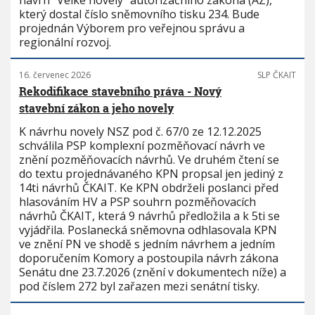
návrh "Velké novely" autorizačního zákona (AZ),
který dostal číslo sněmovního tisku 234. Bude
projednán Výborem pro veřejnou správu a
regionální rozvoj.
16. červenec 2026
SLP ČKAIT
Rekodifikace stavebního práva - Nový
stavební zákon a jeho novely
K návrhu novely NSZ pod č. 67/0 ze 12.12.2025
schválila PSP komplexní pozměňovací návrh ve
znění pozměňovacích návrhů. Ve druhém čtení se
do textu projednávaného KPN propsal jen jediný z
14ti návrhů ČKAIT. Ke KPN obdrželi poslanci před
hlasováním HV a PSP souhrn pozměňovacích
návrhů ČKAIT, která 9 návrhů předložila a k 5ti se
vyjádřila. Poslanecká sněmovna odhlasovala KPN
ve znění PN ve shodě s jedním návrhem a jedním
doporučením Komory a postoupila návrh zákona
Senátu dne 23.7.2026 (znění v dokumentech níže) a
pod číslem 272 byl zařazen mezi senátní tisky.