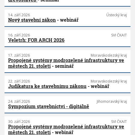
14. září 2026
Ústecký kraj
Nový stavební zákon
- webinář
16. září 2026
SVI ČKAIT
Veletrh: FOR ARCH 2026
17. září 2026
Moravskoslezský kraj
Propojené systémy modrozelené infrastruktury ve
městech 21. století
- seminář
22. září 2026
Moravskoslezský kraj
Judikatura ke stavebnímu zákonu
- webinář
24. září 2026
Jihomoravský kraj
Sympozium stavebnictví - digitálně
30. září 2026
SVI ČKAIT
Propojené systémy modrozelené infrastruktury ve
městech 21. století
- webinář