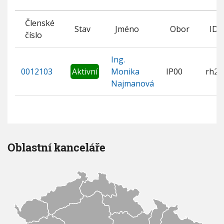
Členské
Stav
Jméno
Obor
ID 
číslo
Ing.
0012103
Aktivní
Monika
IP00
rh2m
Najmanová
Oblastní kanceláře