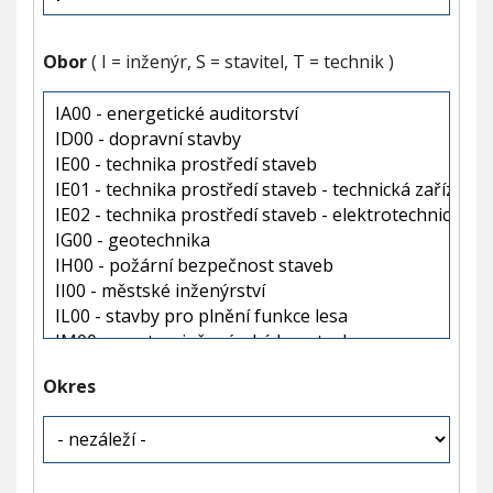
Obor
( I = inženýr, S = stavitel, T = technik )
Okres