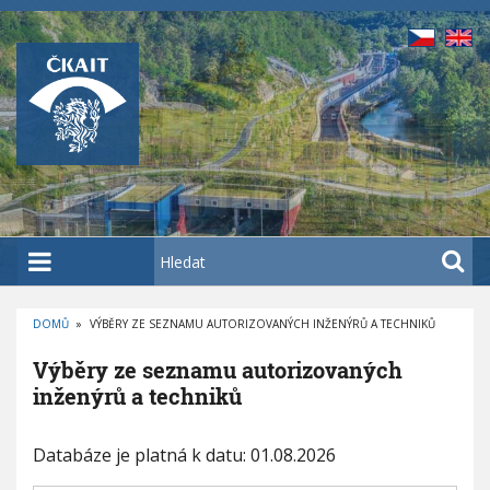
P
ř
e
j
í
t
k
h
l
a
H
v
l
n
e
í
DOMŮ
»
VÝBĚRY ZE SEZNAMU AUTORIZOVANÝCH INŽENÝRŮ A TECHNIKŮ
d
D
m
a
R
Výběry ze seznamu autorizovaných
O
u
t
B
inženýrů a techniků
E
o
Č
K
b
O
V
Databáze je platná k datu: 01.08.2026
s
Á
N
a
A