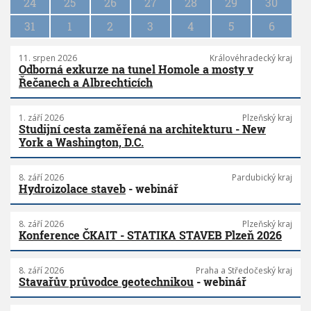
n
24
25
26
27
28
29
30
31
1
2
3
4
5
6
11. srpen 2026
Královéhradecký kraj
Odborná exkurze na tunel Homole a mosty v
Řečanech a Albrechticích
1. září 2026
Plzeňský kraj
Studijní cesta zaměřená na architekturu - New
York a Washington, D.C.
8. září 2026
Pardubický kraj
Hydroizolace staveb
- webinář
8. září 2026
Plzeňský kraj
Konference ČKAIT - STATIKA STAVEB Plzeň 2026
8. září 2026
Praha a Středočeský kraj
Stavařův průvodce geotechnikou
- webinář