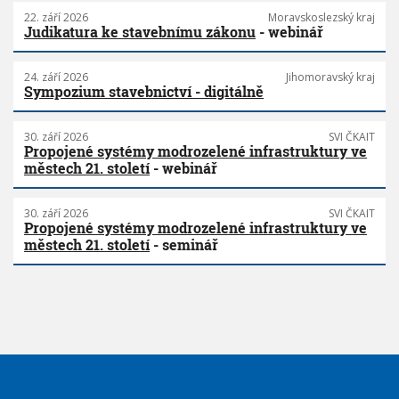
22. září 2026
Moravskoslezský kraj
Judikatura ke stavebnímu zákonu
- webinář
24. září 2026
Jihomoravský kraj
Sympozium stavebnictví - digitálně
30. září 2026
SVI ČKAIT
Propojené systémy modrozelené infrastruktury ve
městech 21. století
- webinář
30. září 2026
SVI ČKAIT
Propojené systémy modrozelené infrastruktury ve
městech 21. století
- seminář