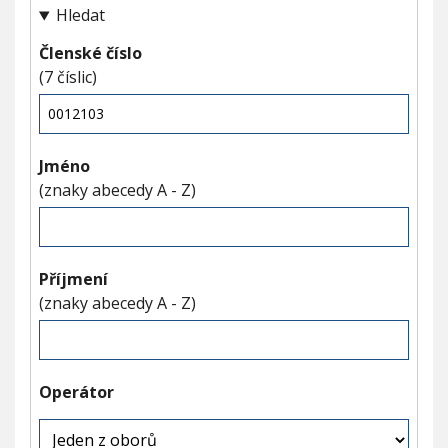
V
Hledat
h
I
G
u
A
Členské číslo
C
E
(7 číslic)
Jméno
(znaky abecedy A - Z)
Příjmení
(znaky abecedy A - Z)
Operátor