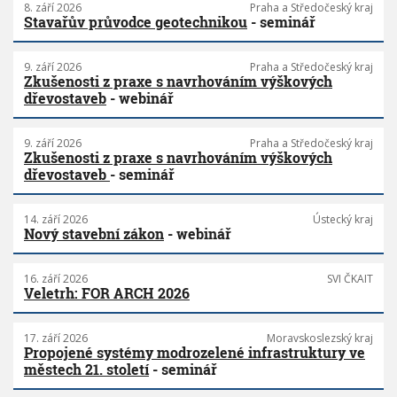
8. září 2026
Praha a Středočeský kraj
Stavařův průvodce geotechnikou
- seminář
9. září 2026
Praha a Středočeský kraj
Zkušenosti z praxe s navrhováním výškových
dřevostaveb
- webinář
9. září 2026
Praha a Středočeský kraj
Zkušenosti z praxe s navrhováním výškových
dřevostaveb
- seminář
14. září 2026
Ústecký kraj
Nový stavební zákon
- webinář
16. září 2026
SVI ČKAIT
Veletrh: FOR ARCH 2026
17. září 2026
Moravskoslezský kraj
Propojené systémy modrozelené infrastruktury ve
městech 21. století
- seminář