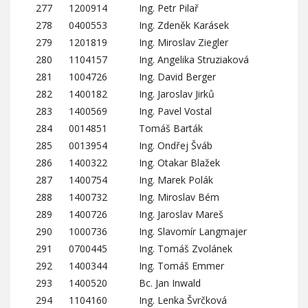
277
1200914
Ing. Petr Pilař
278
0400553
Ing. Zdeněk Karásek
279
1201819
Ing. Miroslav Ziegler
280
1104157
Ing. Angelika Struziaková
281
1004726
Ing. David Berger
282
1400182
Ing. Jaroslav Jirků
283
1400569
Ing. Pavel Vostal
284
0014851
Tomáš Barták
285
0013954
Ing. Ondřej Šváb
286
1400322
Ing. Otakar Blažek
287
1400754
Ing. Marek Polák
288
1400732
Ing. Miroslav Bém
289
1400726
Ing. Jaroslav Mareš
290
1000736
Ing. Slavomír Langmajer
291
0700445
Ing. Tomáš Zvolánek
292
1400344
Ing. Tomáš Emmer
293
1400520
Bc. Jan Inwald
294
1104160
Ing. Lenka Švrčková