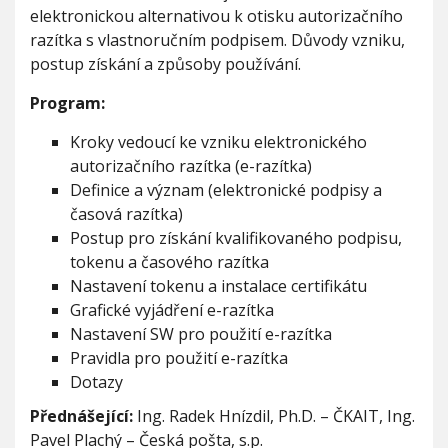
k
V
elektronickou alternativou k otisku autorizačního
h
t
I
G
razítka s vlastnoručním podpisem. Důvody vzniku,
u
r
A
C
o
postup získání a způsoby používání.
E
n
i
Program:
c
k
Kroky vedoucí ke vzniku elektronického
é
autorizačního razítka (e-razítka)
a
Definice a význam (elektronické podpisy a
u
časová razítka)
t
o
Postup pro získání kvalifikovaného podpisu,
r
tokenu a časového razítka
i
Nastavení tokenu a instalace certifikátu
z
Grafické vyjádření e-razítka
a
č
Nastavení SW pro použití e-razítka
n
Pravidla pro použití e-razítka
í
Dotazy
r
a
Přednášející:
Ing. Radek Hnízdil, Ph.D. – ČKAIT, Ing.
z
Pavel Plachý – Česká pošta, s.p.
í