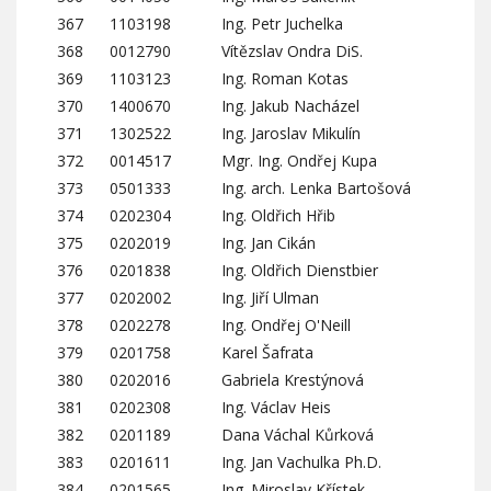
367
1103198
Ing. Petr Juchelka
368
0012790
Vítězslav Ondra DiS.
369
1103123
Ing. Roman Kotas
370
1400670
Ing. Jakub Nacházel
371
1302522
Ing. Jaroslav Mikulín
372
0014517
Mgr. Ing. Ondřej Kupa
373
0501333
Ing. arch. Lenka Bartošová
374
0202304
Ing. Oldřich Hřib
375
0202019
Ing. Jan Cikán
376
0201838
Ing. Oldřich Dienstbier
377
0202002
Ing. Jiří Ulman
378
0202278
Ing. Ondřej O'Neill
379
0201758
Karel Šafrata
380
0202016
Gabriela Krestýnová
381
0202308
Ing. Václav Heis
382
0201189
Dana Váchal Kůrková
383
0201611
Ing. Jan Vachulka Ph.D.
384
0201565
Ing. Miroslav Křístek