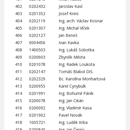
402
0202432
Jaroslav Kasl
403
0201352
Josef Kreis
404
0202119
Ing. arch. Václav Kosnar
405
0201307
Ing. Michal Vlček
406
0202127
Jan Beneš
407
0004456
Ivan Kavka
408
1400503
Ing. Lukáš Sobotka
409
0200603
Zbyněk Milota
410
0201078
Ing. Radek Loukota
411
0202147
Tomáš Blabol DiS.
412
0202329
Bc. Karolína Monhartová
413
0200955
Karel Cynybulk
414
0201991
Ing. Bohumil Páník
415
0200078
Ing. Jan Cikán
416
0200092
Ing. Vladimír Kasa
417
0201902
Pavel Novák
418
1005721
Ing. Luděk Krba
419
0200840
Ing. Jan Černý