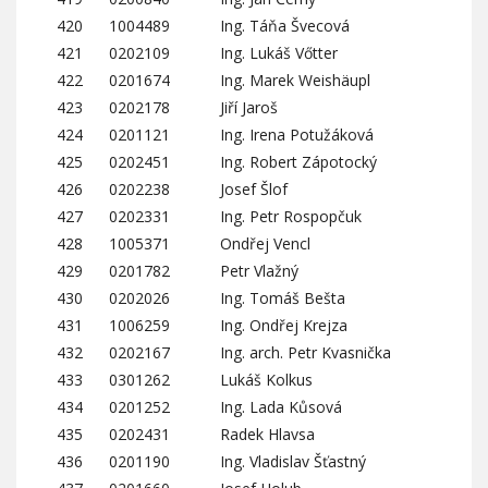
420
1004489
Ing. Táňa Švecová
421
0202109
Ing. Lukáš Vőtter
422
0201674
Ing. Marek Weishäupl
423
0202178
Jiří Jaroš
424
0201121
Ing. Irena Potužáková
425
0202451
Ing. Robert Zápotocký
426
0202238
Josef Šlof
427
0202331
Ing. Petr Rospopčuk
428
1005371
Ondřej Vencl
429
0201782
Petr Vlažný
430
0202026
Ing. Tomáš Bešta
431
1006259
Ing. Ondřej Krejza
432
0202167
Ing. arch. Petr Kvasnička
433
0301262
Lukáš Kolkus
434
0201252
Ing. Lada Kůsová
435
0202431
Radek Hlavsa
436
0201190
Ing. Vladislav Šťastný