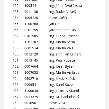
152
1005441
Ing. Jiřina Dvořáková
153
0011136
Ing. Radek Veselý
154
1005428
Pavel Košík
155
1400700
Jan Lindl
156
0202255
Jaromír Jaren DiS.
157
0701505
Ing. Luboš Laksar
158
1302282
Ing. Martin Šeďa
159
0601574
Ing. Martin Vais
160
0012129
Ing. arch. Jan Linhart
161
0013145
Ing. Petr Kubišta
162
0007664
Ing. Josef Býšek
163
1007052
Ing. Martin Ambros
164
0602710
Ing. Jakub Hušek
165
0009541
Ing. Karel Kozel
166
1400040
Ing. Jaroslav Štandl
167
0013375
Ing. Michael Plachý
168
0010961
Pavel Vávra
169
0013390
Ing. Ondřej Machek