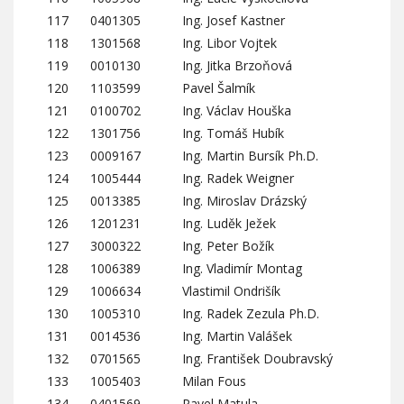
117
0401305
Ing. Josef Kastner
118
1301568
Ing. Libor Vojtek
119
0010130
Ing. Jitka Brzoňová
120
1103599
Pavel Šalmík
121
0100702
Ing. Václav Houška
122
1301756
Ing. Tomáš Hubík
123
0009167
Ing. Martin Bursík Ph.D.
124
1005444
Ing. Radek Weigner
125
0013385
Ing. Miroslav Drázský
126
1201231
Ing. Luděk Ježek
127
3000322
Ing. Peter Božík
128
1006389
Ing. Vladimír Montag
129
1006634
Vlastimil Ondrišík
130
1005310
Ing. Radek Zezula Ph.D.
131
0014536
Ing. Martin Valášek
132
0701565
Ing. František Doubravský
133
1005403
Milan Fous
134
0401569
Pavel Matula