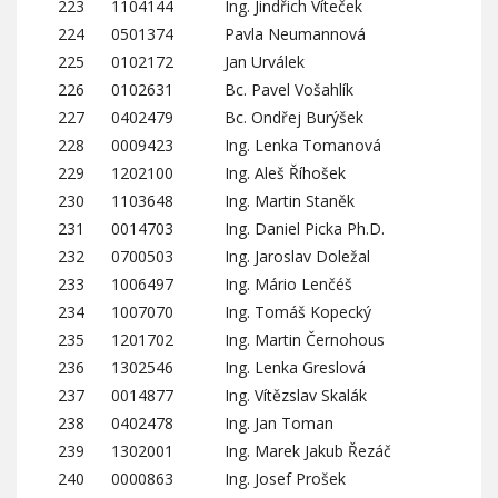
223
1104144
Ing. Jindřich Víteček
224
0501374
Pavla Neumannová
225
0102172
Jan Urválek
226
0102631
Bc. Pavel Vošahlík
227
0402479
Bc. Ondřej Burýšek
228
0009423
Ing. Lenka Tomanová
229
1202100
Ing. Aleš Říhošek
230
1103648
Ing. Martin Staněk
231
0014703
Ing. Daniel Picka Ph.D.
232
0700503
Ing. Jaroslav Doležal
233
1006497
Ing. Mário Lenčéš
234
1007070
Ing. Tomáš Kopecký
235
1201702
Ing. Martin Černohous
236
1302546
Ing. Lenka Greslová
237
0014877
Ing. Vítězslav Skalák
238
0402478
Ing. Jan Toman
239
1302001
Ing. Marek Jakub Řezáč
240
0000863
Ing. Josef Prošek