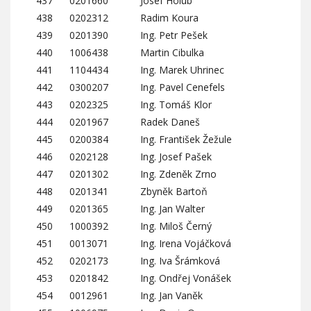
437
0201660
Josef Holub
438
0202312
Radim Koura
439
0201390
Ing. Petr Pešek
440
1006438
Martin Cibulka
441
1104434
Ing. Marek Uhrinec
442
0300207
Ing. Pavel Cenefels
443
0202325
Ing. Tomáš Klor
444
0201967
Radek Daneš
445
0200384
Ing. František Žežule
446
0202128
Ing. Josef Pašek
447
0201302
Ing. Zdeněk Zrno
448
0201341
Zbyněk Bartoň
449
0201365
Ing. Jan Walter
450
1000392
Ing. Miloš Černý
451
0013071
Ing. Irena Vojáčková
452
0202173
Ing. Iva Šrámková
453
0201842
Ing. Ondřej Vonášek
454
0012961
Ing. Jan Vaněk