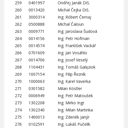
259
0401997
Ondřej Janák DiS.
260
0013420
Michal Čejka DiS.
261
3000314
Ing. Róbert Černaj
262
0500888
Michal Čaloun
263
0009771
Ing. Jaroslava Šudová
264
0014156
Ing. Petr Hofman
265
0014574
Ing. František Vackář
266
0701609
Ing. Jan Vosáhlo
267
0014706
Ing. Josef Veselý
268
1104431
Ing. Tomáš Galęziok
269
1007154
Ing. Filip Řezník
270
1000063
Ing. Karel Vaverka
271
0301582
Milan Köstler
272
0006949
Ing. Petr Matoušek
273
1302208
Ing. Mirko Ingr
274
1302340
Ing. Milan Martinka
275
1400013
Ing. Zdeněk Janýr
276
0102591
Ing. Lukáš Pučelík