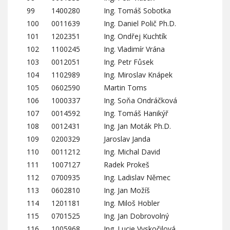
99
1400280
Ing. Tomáš Sobotka
100
0011639
Ing. Daniel Polič Ph.D.
101
1202351
Ing. Ondřej Kuchtík
102
1100245
Ing. Vladimír Vrána
103
0012051
Ing. Petr Fůsek
104
1102989
Ing. Miroslav Knápek
105
0602590
Martin Toms
106
1000337
Ing. Soňa Ondráčková
107
0014592
Ing. Tomáš Hanikýř
108
0012431
Ing. Jan Moták Ph.D.
109
0200329
Jaroslav Janda
110
0011212
Ing. Michal David
111
1007127
Radek Prokeš
112
0700935
Ing. Ladislav Němec
113
0602810
Ing. Jan Možíš
114
1201181
Ing. Miloš Hobler
115
0701525
Ing. Jan Dobrovolný
116
1005968
Ing. Lucie Vyskočilová