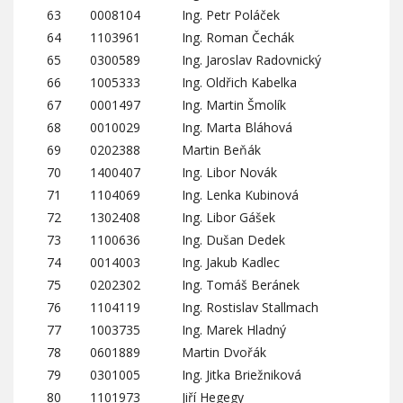
63
0008104
Ing. Petr Poláček
64
1103961
Ing. Roman Čechák
65
0300589
Ing. Jaroslav Radovnický
66
1005333
Ing. Oldřich Kabelka
67
0001497
Ing. Martin Šmolík
68
0010029
Ing. Marta Bláhová
69
0202388
Martin Beňák
70
1400407
Ing. Libor Novák
71
1104069
Ing. Lenka Kubinová
72
1302408
Ing. Libor Gášek
73
1100636
Ing. Dušan Dedek
74
0014003
Ing. Jakub Kadlec
75
0202302
Ing. Tomáš Beránek
76
1104119
Ing. Rostislav Stallmach
77
1003735
Ing. Marek Hladný
78
0601889
Martin Dvořák
79
0301005
Ing. Jitka Briežniková
80
1101973
Jiří Hegegy