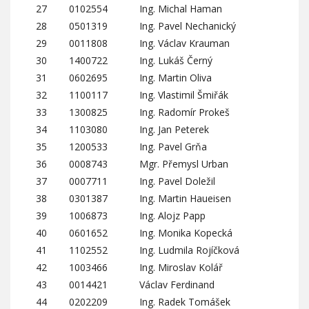
27
0102554
Ing. Michal Haman
28
0501319
Ing. Pavel Nechanický
29
0011808
Ing. Václav Krauman
30
1400722
Ing. Lukáš Černý
31
0602695
Ing. Martin Oliva
32
1100117
Ing. Vlastimil Šmiřák
33
1300825
Ing. Radomír Prokeš
34
1103080
Ing. Jan Peterek
35
1200533
Ing. Pavel Grňa
36
0008743
Mgr. Přemysl Urban
37
0007711
Ing. Pavel Doležil
38
0301387
Ing. Martin Haueisen
39
1006873
Ing. Alojz Papp
40
0601652
Ing. Monika Kopecká
41
1102552
Ing. Ludmila Rojíčková
42
1003466
Ing. Miroslav Kolář
43
0014421
Václav Ferdinand
44
0202209
Ing. Radek Tomášek