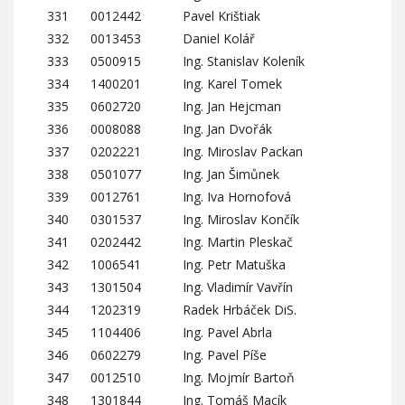
331
0012442
Pavel Krištiak
332
0013453
Daniel Kolář
333
0500915
Ing. Stanislav Koleník
334
1400201
Ing. Karel Tomek
335
0602720
Ing. Jan Hejcman
336
0008088
Ing. Jan Dvořák
337
0202221
Ing. Miroslav Packan
338
0501077
Ing. Jan Šimůnek
339
0012761
Ing. Iva Hornofová
340
0301537
Ing. Miroslav Končík
341
0202442
Ing. Martin Pleskač
342
1006541
Ing. Petr Matuška
343
1301504
Ing. Vladimír Vavřín
344
1202319
Radek Hrbáček DiS.
345
1104406
Ing. Pavel Abrla
346
0602279
Ing. Pavel Píše
347
0012510
Ing. Mojmír Bartoň
348
1301844
Ing. Tomáš Macík