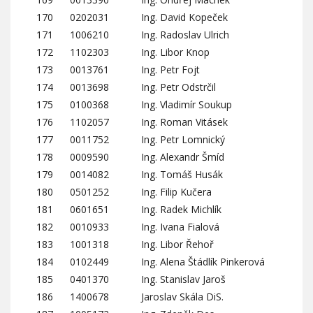
170
0202031
Ing. David Kopeček
171
1006210
Ing. Radoslav Ulrich
172
1102303
Ing. Libor Knop
173
0013761
Ing. Petr Fojt
174
0013698
Ing. Petr Odstrčil
175
0100368
Ing. Vladimír Soukup
176
1102057
Ing. Roman Vitásek
177
0011752
Ing. Petr Lomnický
178
0009590
Ing. Alexandr Šmíd
179
0014082
Ing. Tomáš Husák
180
0501252
Ing. Filip Kučera
181
0601651
Ing. Radek Michlík
182
0010933
Ing. Ivana Fialová
183
1001318
Ing. Libor Řehoř
184
0102449
Ing. Alena Štádlík Pinkerová
185
0401370
Ing. Stanislav Jaroš
186
1400678
Jaroslav Skála DiS.