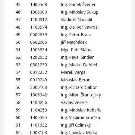
45
1400568
Ing. Radek Švengr
46
1006000
Ing. Miroslav Sukup
47
1104312
Vladimír Nasadil
48
1103574
Ing. Dalibor Vavroš
49
0009839
Ing. Peter Bado
50
0602066
Jiří Macháček
51
1006834
Mgr. Petr Bláha
52
1202032
Ing. Pavel Šindler
53
0501230
Ing. Martin Daňhel
54
0012232
Marek Varga
55
0010249
Miroslav Beran
56
3000108
Ing. Richard Gábor
57
1006942
Ing. Milan Štantejský
58
1104256
Václav Veselík
59
1104259
Ing. Miroslav Keberle
60
1400595
Ing. Vladimír Smrčka
61
1101632
Ing. Jiří Čelinský
62
0008103
Ing. Ladislav Mička