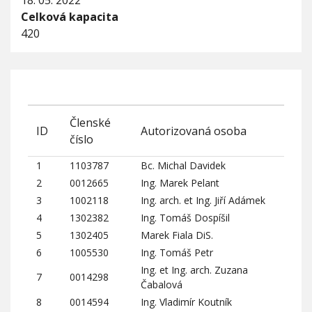
18. 05. 2022
Celková kapacita
420
Členské
ID
Autorizovaná osoba
číslo
1
1103787
Bc. Michal Davidek
2
0012665
Ing. Marek Pelant
3
1002118
Ing. arch. et Ing. Jiří Adámek
4
1302382
Ing. Tomáš Dospíšil
5
1302405
Marek Fiala DiS.
6
1005530
Ing. Tomáš Petr
Ing. et Ing. arch. Zuzana
7
0014298
Čabalová
8
0014594
Ing. Vladimír Koutník