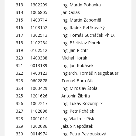
313
1302299
Ing. Martin Pohanka
314
1006805
Jan Odlas
315
1400714
Ing. Martin Zapoměl
316
1103152
Ing. Radek Petřkovský
317
1302513
Ing. Tomáš Sucháček Ph.D.
318
1102234
Ing. Břetislav Piprek
319
0102512
Ing. Jan Richtr
320
1400388
Michal Horák
321
0013189
Ing. Jan Kubásek
322
1400123
Ing.arch. Tomáš Neugebauer
323
0602878
Tomáš Bartošík
324
1003429
Ing. Miroslav Štola
325
1201626
Antonín Žibrita
326
1007217
Ing. Lukáš Kozumplík
327
1102896
Ing. Petr Pchálek
328
1001014
Ing. Vladimír Pisk
329
1202086
Jakub Nepožitek
330
0014974
Ing. Petra Pavlousková