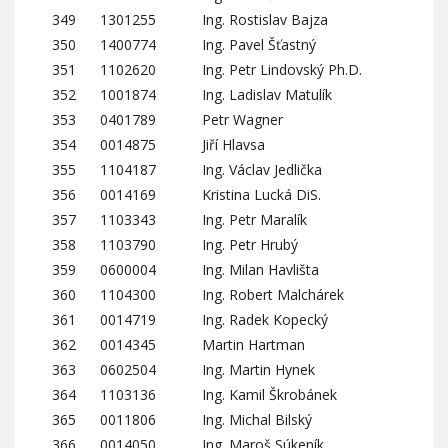
349
1301255
Ing. Rostislav Bajza
350
1400774
Ing. Pavel Šťastný
351
1102620
Ing. Petr Lindovský Ph.D.
352
1001874
Ing. Ladislav Matulík
353
0401789
Petr Wagner
354
0014875
Jiří Hlavsa
355
1104187
Ing. Václav Jedlička
356
0014169
Kristina Lucká DiS.
357
1103343
Ing. Petr Maralík
358
1103790
Ing. Petr Hrubý
359
0600004
Ing. Milan Havlišta
360
1104300
Ing. Robert Malchárek
361
0014719
Ing. Radek Kopecký
362
0014345
Martin Hartman
363
0602504
Ing. Martin Hynek
364
1103136
Ing. Kamil Škrobánek
365
0011806
Ing. Michal Bilský
366
0014050
Ing. Maroš Súkeník