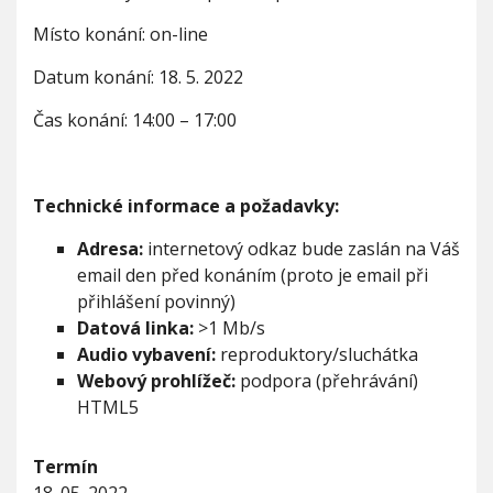
t
Místo konání: on-line
k
o
Datum konání: 18. 5. 2022
-
w
Čas konání: 14:00 – 17:00
e
b
i
n
á
Technické informace a požadavky:
ř
Adresa:
internetový odkaz bude zaslán na Váš
email den před konáním (proto je email při
přihlášení povinný)
Datová linka:
>1 Mb/s
Audio vybavení:
reproduktory/sluchátka
Webový prohlížeč:
podpora (přehrávání)
HTML5
Termín