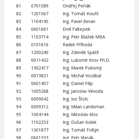
81
0701589
Ondřej Peňák
82
1201567
Ing. Tomáš Kouřil
83
1104145
Ing. Pavel Beran
84
0601661
Emil Faltejsek
85
1103714
Ing. Petr Blažek MBA
86
0101616
Radek Příhoda
87
1200240
Ing. Zdeněk Spáčil
88
0011432
Ing. Lubomír Krov Ph.D.
89
1302417
Ing. Marek Pokorný
90
0013821
Ing. Michal Vozábal
91
0601407
Ing. Daniel Filip
92
1005268
Ing. Jaroslav Vévoda
93
0009042
Ing. Ivo Štolc
94
0009312
Ing. Milan Landsman
95
1004144
Ing. Miroslav Klos
96
1102253
Ing. Dušan Kolek
97
1301877
Ing. Tomáš Foltýn
98
0601333
Ing. Petr Vlasák