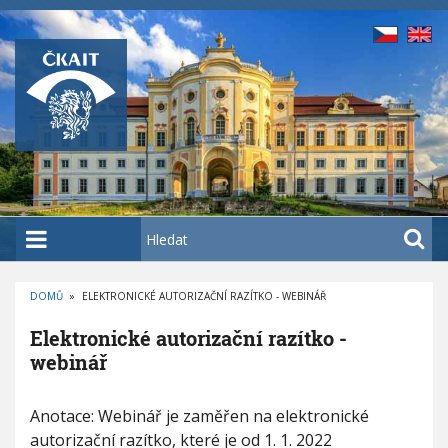
P
ř
e
j
í
t
k
h
l
a
H
v
l
n
e
í
DOMŮ
»
ELEKTRONICKÉ AUTORIZAČNÍ RAZÍTKO - WEBINÁŘ
d
D
m
a
R
Elektronické autorizační razítko -
O
u
t
B
webinář
E
o
Č
K
b
E
O
V
Anotace: Webinář je zaměřen na elektronické
l
s
Á
e
N
autorizační razítko, které je od 1. 1. 2022
a
A