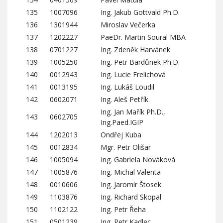
135
1007096
Ing. Jakub Gottvald Ph.D.
136
1301944
Miroslav Večerka
137
1202227
PaeDr. Martin Soural MBA
138
0701227
Ing. Zdeněk Harvánek
139
1005250
Ing. Petr Bardůnek Ph.D.
140
0012943
Ing. Lucie Frelichová
141
0013195
Ing. Lukáš Loudil
142
0602071
Ing. Aleš Petřík
Ing. Jan Mařík Ph.D.,
143
0602705
Ing.Paed.IGIP
144
1202013
Ondřej Kuba
145
0012834
Mgr. Petr Olišar
146
1005094
Ing. Gabriela Nováková
147
1005876
Ing. Michal Valenta
148
0010606
Ing. Jaromír Štosek
149
1103876
Ing. Richard Skopal
150
1102122
Ing. Petr Řeha
151
0501239
Ing. Petr Kadlec