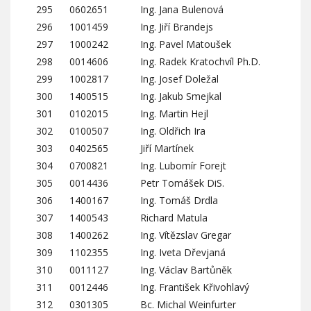
295
0602651
Ing. Jana Bulenová
296
1001459
Ing. Jiří Brandejs
297
1000242
Ing. Pavel Matoušek
298
0014606
Ing. Radek Kratochvíl Ph.D.
299
1002817
Ing. Josef Doležal
300
1400515
Ing. Jakub Smejkal
301
0102015
Ing. Martin Hejl
302
0100507
Ing. Oldřich Ira
303
0402565
Jiří Martínek
304
0700821
Ing. Lubomír Forejt
305
0014436
Petr Tomášek DiS.
306
1400167
Ing. Tomáš Drdla
307
1400543
Richard Matula
308
1400262
Ing. Vítězslav Gregar
309
1102355
Ing. Iveta Dřevjaná
310
0011127
Ing. Václav Bartůněk
311
0012446
Ing. František Křivohlavý
312
0301305
Bc. Michal Weinfurter