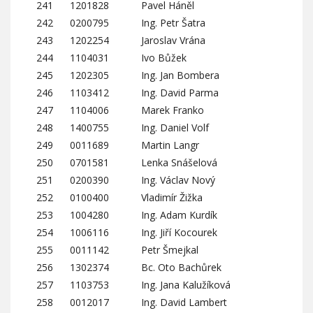
241
1201828
Pavel Háněl
242
0200795
Ing. Petr Šatra
243
1202254
Jaroslav Vrána
244
1104031
Ivo Bůžek
245
1202305
Ing. Jan Bombera
246
1103412
Ing. David Parma
247
1104006
Marek Franko
248
1400755
Ing. Daniel Volf
249
0011689
Martin Langr
250
0701581
Lenka Snášelová
251
0200390
Ing. Václav Nový
252
0100400
Vladimír Žižka
253
1004280
Ing. Adam Kurdík
254
1006116
Ing. Jiří Kocourek
255
0011142
Petr Šmejkal
256
1302374
Bc. Oto Bachůrek
257
1103753
Ing. Jana Kalužíková
258
0012017
Ing. David Lambert