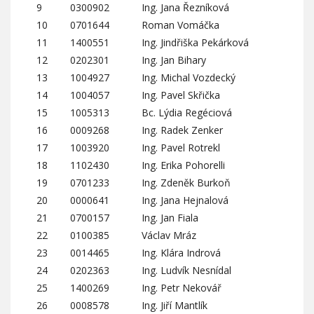
9
0300902
Ing. Jana Řezníková
10
0701644
Roman Vomáčka
11
1400551
Ing. Jindřiška Pekárková
12
0202301
Ing. Jan Bihary
13
1004927
Ing. Michal Vozdecký
14
1004057
Ing. Pavel Skřička
15
1005313
Bc. Lýdia Regéciová
16
0009268
Ing. Radek Zenker
17
1003920
Ing. Pavel Rotrekl
18
1102430
Ing. Erika Pohorelli
19
0701233
Ing. Zdeněk Burkoň
20
0000641
Ing. Jana Hejnalová
21
0700157
Ing. Jan Fiala
22
0100385
Václav Mráz
23
0014465
Ing. Klára Indrová
24
0202363
Ing. Ludvík Nesnídal
25
1400269
Ing. Petr Nekovář
26
0008578
Ing. Jiří Mantlík