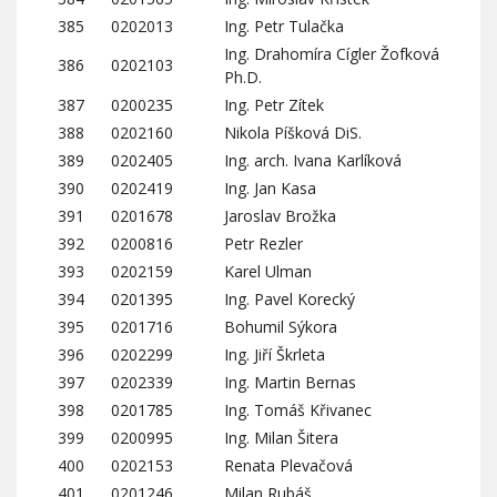
385
0202013
Ing. Petr Tulačka
Ing. Drahomíra Cígler Žofková
386
0202103
Ph.D.
387
0200235
Ing. Petr Zítek
388
0202160
Nikola Píšková DiS.
389
0202405
Ing. arch. Ivana Karlíková
390
0202419
Ing. Jan Kasa
391
0201678
Jaroslav Brožka
392
0200816
Petr Rezler
393
0202159
Karel Ulman
394
0201395
Ing. Pavel Korecký
395
0201716
Bohumil Sýkora
396
0202299
Ing. Jiří Škrleta
397
0202339
Ing. Martin Bernas
398
0201785
Ing. Tomáš Křivanec
399
0200995
Ing. Milan Šitera
400
0202153
Renata Plevačová
401
0201246
Milan Rubáš