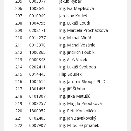
205
0003377
Jakub Rybář
206
1003640
Ing. Iva Mejzlíková
207
0010949
Jaroslav Kodeš
208
1004755
Ing. Lukáš Loudil
209
0202171
Ing. Marcela Procházková
210
0014277
Ing. Michal Minář
211
0013370
Ing. Michal Vosáhlo
212
1006865
Ing. Jindřich Foubík
213
0500348
Ing. Aleš Vacek
214
0202411
Ing. Lukáš Svoboda
215
0014443
Filip Soudek
216
1004614
Ing. Jaromír Skoupil Ph.D.
217
1301495
Ing. Jiří Štěrba
218
0101807
Ing. Jitka Matúšů
219
0003257
Ing. Magda Piroutková
220
1300052
Ing. Petr Koukolíček
221
0102463
Ing. Jan Závitkovský
222
0007907
Ing. Miloš Hejtmánek