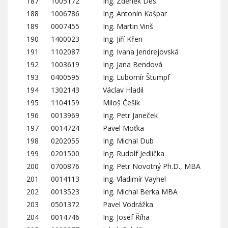
187
1005172
Ing. Zdeněk Des
188
1006786
Ing. Antonín Kašpar
189
0007455
Ing. Martin Vinš
190
1400023
Ing. Jiří Křen
191
1102087
Ing. Ivana Jendrejovská
192
1003619
Ing. Jana Bendová
193
0400595
Ing. Lubomír Štumpf
194
1302143
Václav Hladil
195
1104159
Miloš Češík
196
0013969
Ing. Petr Janeček
197
0014724
Pavel Moťka
198
0202055
Ing. Michal Dub
199
0201500
Ing. Rudolf Jedlička
200
0700876
Ing. Petr Novotný Ph.D., MBA
201
0014113
Ing. Vladimír Vayhel
202
0013523
Ing. Michal Berka MBA
203
0501372
Pavel Vodrážka
204
0014746
Ing. Josef Říha