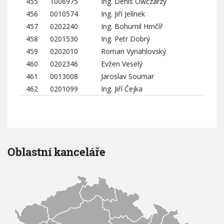
455
1006975
Ing. Denis Owczarzy
456
0010574
Ing. Jiří Jelínek
457
0202240
Ing. Bohumil Hrnčíř
458
0201530
Ing. Petr Dobrý
459
0202010
Roman Vynahlovský
460
0202346
Evžen Veselý
461
0013008
Jaroslav Soumar
462
0201099
Ing. Jiří Čejka
Oblastní kanceláře