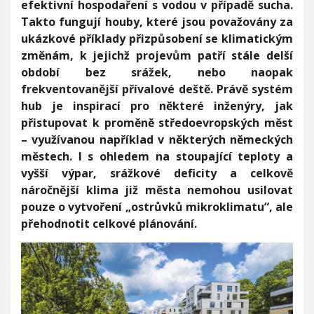
efektivní hospodaření s vodou v případě sucha.
V
k
h
I
Takto fungují houby, které jsou považovány za
m
G
u
A
ukázkové příklady přizpůsobení se klimatickým
o
C
h
E
změnám, k jejichž projevům patří stále delší
o
období bez srážek, nebo naopak
u
frekventovanější přívalové deště. Právě systém
m
ě
hub je inspirací pro některé inženýry, jak
s
přistupovat k proměně středoevropských měst
t
– využívanou například v některých německých
a
městech. I s ohledem na stoupající teploty a
r
e
vyšší výpar, srážkové deficity a celkově
a
náročnější klima již města nemohou usilovat
g
pouze o vytvoření „ostrůvků mikroklimatu“, ale
o
přehodnotit celkové plánování.
v
a
t
n
a
s
t