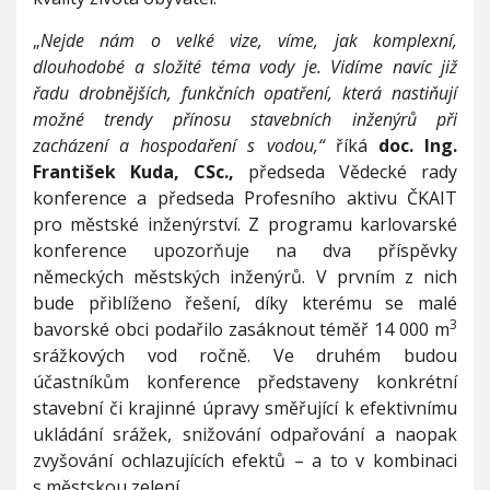
„
Nejde nám o velké vize, víme, jak komplexní,
dlouhodobé a složité téma vody je. Vidíme navíc již
řadu drobnějších, funkčních opatření, která nastiňují
možné trendy přínosu stavebních inženýrů při
zacházení a hospodaření s vodou,“
říká
doc. Ing.
František Kuda, CSc.,
předseda Vědecké rady
konference a předseda Profesního aktivu ČKAIT
pro městské inženýrství. Z programu karlovarské
konference upozorňuje na dva příspěvky
německých městských inženýrů. V prvním z nich
bude přiblíženo řešení, díky kterému se malé
3
bavorské obci podařilo zasáknout téměř 14 000 m
srážkových vod ročně. Ve druhém budou
účastníkům konference představeny konkrétní
stavební či krajinné úpravy směřující k efektivnímu
ukládání srážek, snižování odpařování a naopak
zvyšování ochlazujících efektů – a to v kombinaci
s městskou zelení.