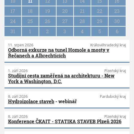
10
11
12
13
14
15
16
t
i
17
18
19
20
21
22
23
o
n
24
25
26
27
28
29
30
31
1
2
3
4
5
6
11. srpen 2026
Královéhradecký kraj
Odborná exkurze na tunel Homole a mosty v
Řečanech a Albrechticích
1. září 2026
Plzeňský kraj
Studijní cesta zaměřená na architekturu - New
York a Washington, D.C.
8. září 2026
Pardubický kraj
Hydroizolace staveb
- webinář
8. září 2026
Plzeňský kraj
Konference ČKAIT - STATIKA STAVEB Plzeň 2026