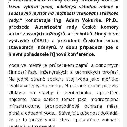
v
třeba vybírat jinou, odolnější skladbu zeleně a
y
soustavně myslet na možnosti vsakování srážkové
s
vody,“
konstatuje Ing. Adam Vokurka, Ph.D.,
r
á
předseda Autorizační rady České komory
ž
autorizovaných inženýrů a techniků činných ve
e
výstavbě (ČKAIT) a prezident Českého svazu
k
?
stavebních inženýrů. V obou případech jde o
hlavní pořadatele říjnové konference.
Voda ve městě je průsečíkem zájmů a odborných
činností řady inženýrských a technických profesí.
Na jedné straně spektra stojí voda jako měřítko
kvality veřejných prostor. Na straně druhé pak vliv
vlhkosti na stavby či geotechniku. Uprostřed
najdeme řadu dalších témat jako modrozelená
infrastruktura, protipovodňová ochrana měst,
pitná a odpadní voda… Stávající zkušenost dokládá,
že je to právě voda, která spoluurčuje vnímání
kvality života obyvatel.