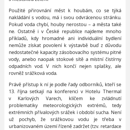
Použité přirovnání měst k houbám, co se týká
nakládání s vodou, má i svou odvrácenou stránku.
Pokud voda chybí, houby nerostou – a města také
ne. Ostatně i v České republice najdeme mnoho
příkladů, kdy hromadné ani individuální bydlení
nemůže získat povolení k výstavbě buď z důvodu
nedostatečné kapacity zásobovacího systému pitné
vody, anebo naopak stokové sítě a místní čistírny
odpadních vod. V nich končí nejen splašky, ale
rovněž srážková voda.
Právě přístup k ní je podle řady odborníků, kteří se
13. října setkají na konferenci v Hotelu Thermal
v Karlových Varech, klíčem ke zvládnutí
problematiky meteorologických extrémů, tedy
extrémních přívalových srážek i období sucha. Není
už pochyb, že srážkovou vodu je třeba v
urbanizovaném území řízeně zadržet (tzv. retardace