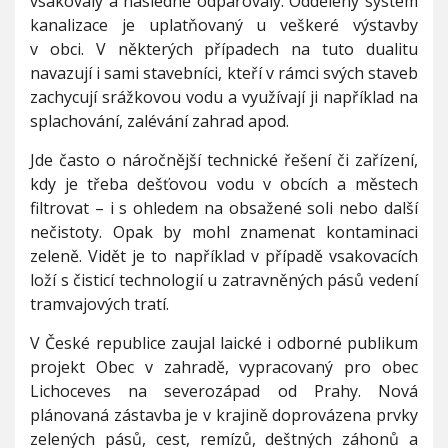
vsakovaly a následně odpařovaly. Oddělený systém
kanalizace je uplatňovaný u veškeré výstavby
v obci. V některých případech na tuto dualitu
navazují i sami stavebníci, kteří v rámci svých staveb
zachycují srážkovou vodu a využívají ji například na
splachování, zalévání zahrad apod.
Jde často o náročnější technické řešení či zařízení,
kdy je třeba dešťovou vodu v obcích a městech
filtrovat – i s ohledem na obsažené soli nebo další
nečistoty. Opak by mohl znamenat kontaminaci
zeleně. Vidět je to například v případě vsakovacích
loží s čisticí technologií u zatravněných pásů vedení
tramvajových tratí.
V České republice zaujal laické i odborné publikum
projekt Obec v zahradě, vypracovaný pro obec
Lichoceves na severozápad od Prahy. Nová
plánovaná zástavba je v krajině doprovázena prvky
zelených pásů, cest, remízů, deštných záhonů a