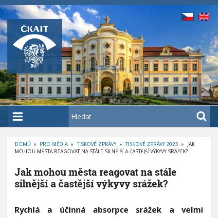
P
ř
e
j
í
t
k
h
l
a
H
v
l
n
e
í
DOMŮ
»
PRO MÉDIA
»
TISKOVÉ ZPRÁVY
»
TISKOVÉ ZPRÁVY 2023
»
JAK
d
MOHOU MĚSTA REAGOVAT NA STÁLE SILNĚJŠÍ A ČASTĚJŠÍ VÝKYVY SRÁŽEK?
D
m
a
R
O
u
t
Jak mohou města reagovat na stále
B
E
o
silnější a častější výkyvy srážek?
Č
K
b
O
V
s
Á
J
Rychlá a účinná absorpce srážek a velmi
N
a
a
A