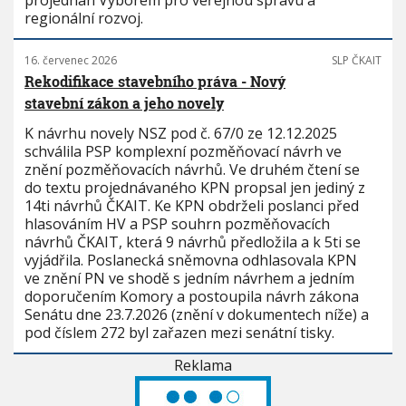
projednán Výborem pro veřejnou správu a
regionální rozvoj.
16. červenec 2026
SLP ČKAIT
Rekodifikace stavebního práva - Nový
stavební zákon a jeho novely
K návrhu novely NSZ pod č. 67/0 ze 12.12.2025
schválila PSP komplexní pozměňovací návrh ve
znění pozměňovacích návrhů. Ve druhém čtení se
do textu projednávaného KPN propsal jen jediný z
14ti návrhů ČKAIT. Ke KPN obdrželi poslanci před
hlasováním HV a PSP souhrn pozměňovacích
návrhů ČKAIT, která 9 návrhů předložila a k 5ti se
vyjádřila. Poslanecká sněmovna odhlasovala KPN
ve znění PN ve shodě s jedním návrhem a jedním
doporučením Komory a postoupila návrh zákona
Senátu dne 23.7.2026 (znění v dokumentech níže) a
pod číslem 272 byl zařazen mezi senátní tisky.
Reklama