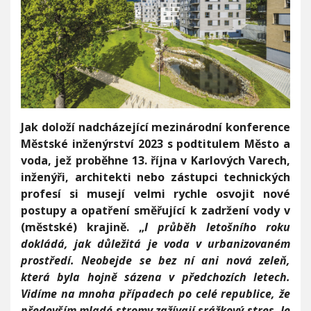
á
l
e
s
i
l
n
ě
j
š
Jak doloží nadcházející mezinárodní konference
í
Městské inženýrství 2023 s podtitulem Město a
a
voda, jež proběhne 13. října v Karlových Varech,
č
a
inženýři, architekti nebo zástupci technických
s
profesí si musejí velmi rychle osvojit nové
t
postupy a opatření směřující k zadržení vody v
ě
(městské) krajině. „
I průběh letošního roku
j
š
dokládá, jak důležitá je voda v urbanizovaném
í
prostředí. Neobejde se bez ní ani nová zeleň,
v
která byla hojně sázena v předchozích letech.
ý
Vidíme na mnoha případech po celé republice, že
k
y
především mladé stromy zažívají srážkový stres. Je