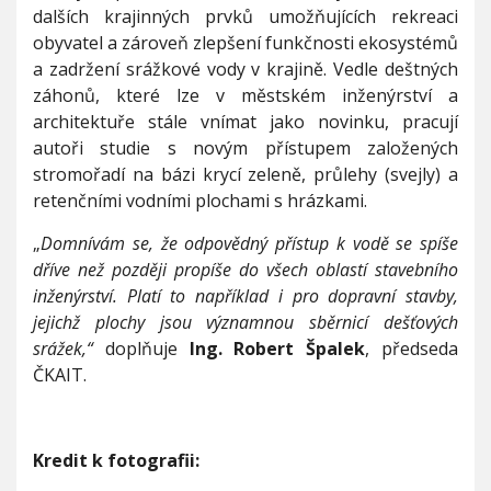
dalších krajinných prvků umožňujících rekreaci
obyvatel a zároveň zlepšení funkčnosti ekosystémů
a zadržení srážkové vody v krajině. Vedle deštných
záhonů, které lze v městském inženýrství a
architektuře stále vnímat jako novinku, pracují
autoři studie s novým přístupem založených
stromořadí na bázi krycí zeleně, průlehy (svejly) a
retenčními vodními plochami s hrázkami.
„
Domnívám se, že odpovědný přístup k vodě se spíše
dříve než později propíše do všech oblastí stavebního
inženýrství. Platí to například i pro dopravní stavby,
jejichž plochy jsou významnou sběrnicí dešťových
srážek,“
doplňuje
Ing. Robert Špalek
, předseda
ČKAIT.
Kredit k fotografii: