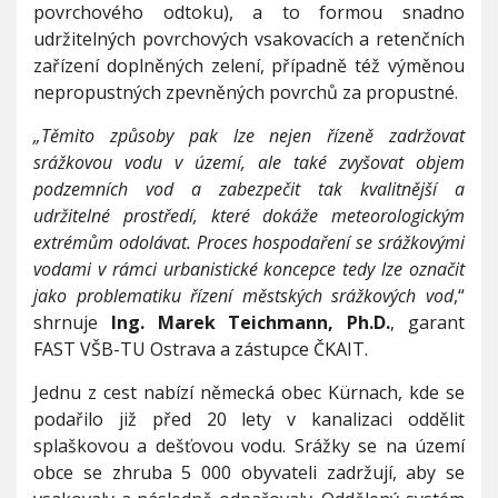
povrchového odtoku), a to formou snadno
udržitelných povrchových vsakovacích a retenčních
zařízení doplněných zelení, případně též výměnou
nepropustných zpevněných povrchů za propustné.
„Těmito způsoby pak lze nejen řízeně zadržovat
srážkovou vodu v území, ale také zvyšovat objem
podzemních vod a zabezpečit tak kvalitnější a
udržitelné prostředí, které dokáže meteorologickým
extrémům odolávat. Proces hospodaření se srážkovými
vodami v rámci urbanistické koncepce tedy lze označit
jako problematiku řízení městských srážkových vod
,“
shrnuje
Ing. Marek Teichmann, Ph.D.
, garant
FAST VŠB-TU Ostrava a zástupce ČKAIT.
Jednu z cest nabízí německá obec Kürnach, kde se
podařilo již před 20 lety v kanalizaci oddělit
splaškovou a dešťovou vodu. Srážky se na území
obce se zhruba 5 000 obyvateli zadržují, aby se