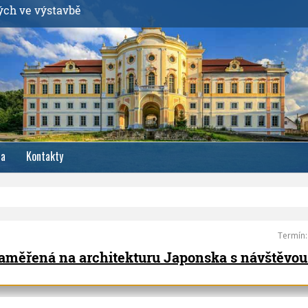
ých ve výstavbě
ia
Kontakty
Termín
 zaměřená na architekturu Japonska s návštěvo