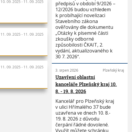
:
10. 09. 2025
-
11. 09. 2025
předpisů v období 9/2026 –
12/2026 budou vzhledem
k probíhající novelizaci
Stavebního zákona
ověřovány dle dokumentu
„Otázky k písemné části
:
11. 09. 2025
-
11. 09. 2025
zkoušky odborné
způsobilosti ČKAIT, 2.
vydání, aktualizovaného k
30 7. 2026“.
:
11. 09. 2025
-
11. 09. 2025
3. srpen 2026
Plzeňský kraj
Uzavření oblastní
kanceláře Plzeňský kraj 10.
8. - 19. 8. 2026
Kancelář pro Plzeňský kraj
v ulici Hřímalého 37 bude
uzavřena ve dnech 10. 8.-
19. 8. 2026 z důvodu
čerpání řádné dovolené.
Využít můžete schránku