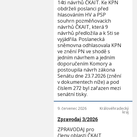
14ti návrhů ČKAIT. Ke KPN
obdrželi poslanci před
hlasováním HV a PSP
souhrn pozměňovacích
návrhů ČKAIT, která 9
návrhů předložila a k 5ti se
vyjádřila. Poslanecká
sněmovna odhlasovala KPN
ve znění PN ve shodě s
jedním návrhem a jedním
doporučením Komory a
postoupila návrh zákona
Senátu dne 23.7.2026 (znění
v dokumentech níže) a pod
číslem 272 byl zařazen mezi
senátní tisky.
9. červenec 2026
Královéhradecký
kraj
Zpravodaj 3/2026
ZPRAVODAJ pro
členy oblasti ČKAIT