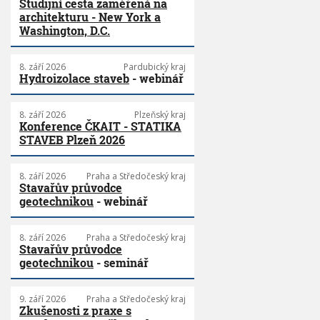
Studijní cesta zaměřená na
architekturu - New York a
Washington, D.C.
8. září 2026
Pardubický kraj
Hydroizolace staveb
- webinář
8. září 2026
Plzeňský kraj
Konference ČKAIT - STATIKA
STAVEB Plzeň 2026
8. září 2026
Praha a Středočeský kraj
Stavařův průvodce
geotechnikou
- webinář
8. září 2026
Praha a Středočeský kraj
Stavařův průvodce
geotechnikou
- seminář
9. září 2026
Praha a Středočeský kraj
Zkušenosti z praxe s