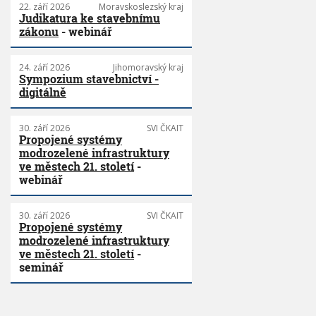
22. září 2026
Moravskoslezský kraj
Judikatura ke stavebnímu
zákonu
- webinář
24. září 2026
Jihomoravský kraj
Sympozium stavebnictví -
digitálně
30. září 2026
SVI ČKAIT
Propojené systémy
modrozelené infrastruktury
ve městech 21. století
-
webinář
30. září 2026
SVI ČKAIT
Propojené systémy
modrozelené infrastruktury
ve městech 21. století
-
seminář