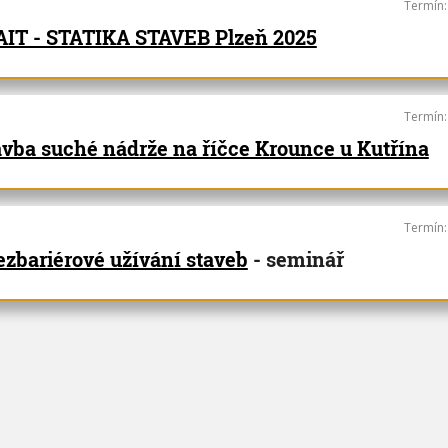
Termín
IT - STATIKA STAVEB Plzeň 2025
Termín
avba suché nádrže na říčce Krounce u Kutřína
Termín
ezbariérové užívání staveb
- seminář