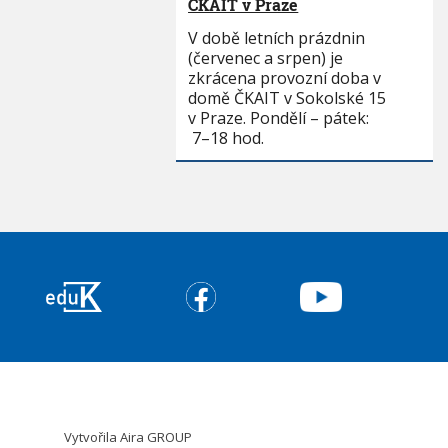
ČKAIT v Praze
V době letních prázdnin
(červenec a srpen) je
zkrácena provozní doba v
domě ČKAIT v Sokolské 15
v Praze. Pondělí – pátek:
7–18 hod.
Vytvořila
Aira GROUP