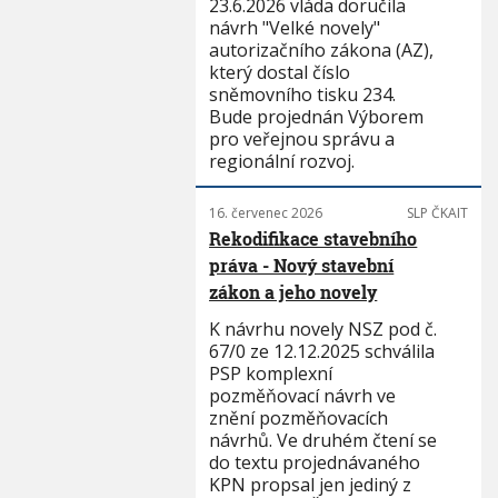
23.6.2026 vláda doručila
návrh "Velké novely"
autorizačního zákona (AZ),
který dostal číslo
sněmovního tisku 234.
Bude projednán Výborem
pro veřejnou správu a
regionální rozvoj.
16. červenec 2026
SLP ČKAIT
Rekodifikace stavebního
práva - Nový stavební
zákon a jeho novely
K návrhu novely NSZ pod č.
67/0 ze 12.12.2025 schválila
PSP komplexní
pozměňovací návrh ve
znění pozměňovacích
návrhů. Ve druhém čtení se
do textu projednávaného
KPN propsal jen jediný z