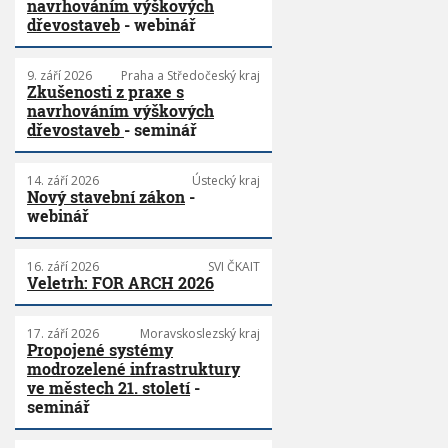
navrhováním výškových
dřevostaveb
- webinář
9. září 2026
Praha a Středočeský kraj
Zkušenosti z praxe s
navrhováním výškových
dřevostaveb
- seminář
14. září 2026
Ústecký kraj
Nový stavební zákon
-
webinář
16. září 2026
SVI ČKAIT
Veletrh: FOR ARCH 2026
17. září 2026
Moravskoslezský kraj
Propojené systémy
modrozelené infrastruktury
ve městech 21. století
-
seminář