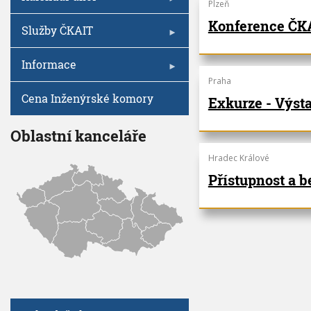
V
Plzeň
I
h
G
Konference ČKA
A
u
Služby ČKAIT
C
E
Informace
Praha
Cena Inženýrské komory
Exkurze - Výst
Oblastní kanceláře
Hradec Králové
Přístupnost a b