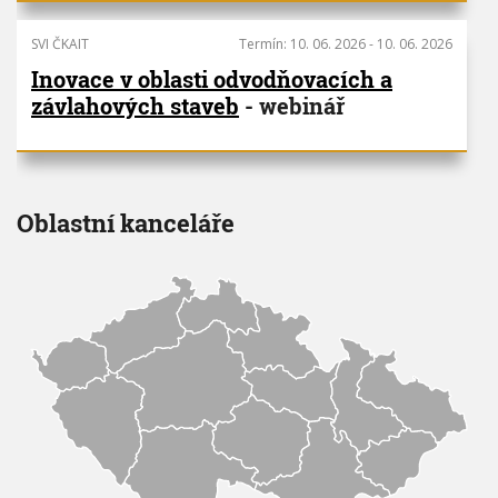
V
h
I
G
SVI ČKAIT
Termín:
10. 06. 2026
-
10. 06. 2026
u
A
C
Inovace v oblasti odvodňovacích a
E
závlahových staveb
- webinář
Oblastní kanceláře