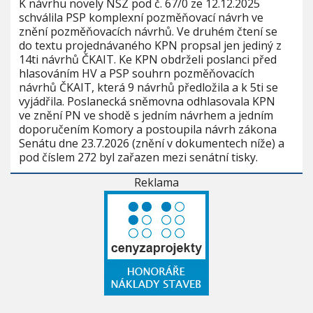
K návrhu novely NSZ pod č. 67/0 ze 12.12.2025
schválila PSP komplexní pozměňovací návrh ve
znění pozměňovacích návrhů. Ve druhém čtení se
do textu projednávaného KPN propsal jen jediný z
14ti návrhů ČKAIT. Ke KPN obdrželi poslanci před
hlasováním HV a PSP souhrn pozměňovacích
návrhů ČKAIT, která 9 návrhů předložila a k 5ti se
vyjádřila. Poslanecká sněmovna odhlasovala KPN
ve znění PN ve shodě s jedním návrhem a jedním
doporučením Komory a postoupila návrh zákona
Senátu dne 23.7.2026 (znění v dokumentech níže) a
pod číslem 272 byl zařazen mezi senátní tisky.
Reklama