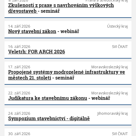
9. září 2026
Praha a Středočeský kraj
Zkušenosti z praxe s navrhováním výškových
dřevostaveb
- seminář
14. září 2026
Ústecký kraj
Nový stavební zákon
- webinář
16. září 2026
SVI ČKAIT
Veletrh: FOR ARCH 2026
17. září 2026
Moravskoslezský kraj
Propojené systémy modrozelené infrastruktury ve
městech 21. století
- seminář
22. září 2026
Moravskoslezský kraj
Judikatura ke stavebnímu zákonu
- webinář
24. září 2026
Jihomoravský kraj
Sympozium stavebnictví - digitálně
30. září 2026
SVI ČKAIT