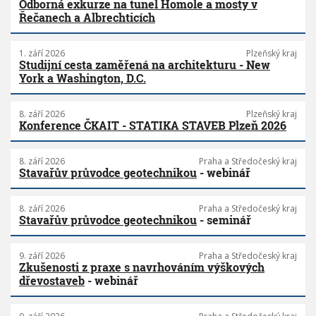
Odborná exkurze na tunel Homole a mosty v
Řečanech a Albrechticích
1. září 2026
Plzeňský kraj
Studijní cesta zaměřená na architekturu - New
York a Washington, D.C.
8. září 2026
Plzeňský kraj
Konference ČKAIT - STATIKA STAVEB Plzeň 2026
8. září 2026
Praha a Středočeský kraj
Stavařův průvodce geotechnikou
- webinář
8. září 2026
Praha a Středočeský kraj
Stavařův průvodce geotechnikou
- seminář
9. září 2026
Praha a Středočeský kraj
Zkušenosti z praxe s navrhováním výškových
dřevostaveb
- webinář