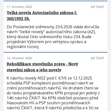
17. červenec 2026
SLP ČKAIT
Velká novela Autorizačního zákona č.
360/1992 Sb.
Do Poslanecké sněmovny 23.6.2026 vláda doručila
návrh "Velké novely" autorizačního zákona (AZ),
který dostal číslo sněmovního tisku 234. Bude
projednán Výborem pro veřejnou správu a
regionální rozvoj.
16. červenec 2026
SLP ČKAIT
Rekodifikace stavebního práva - Nový
stavební zákon a jeho novely
K návrhu novely NSZ pod č. 67/0 ze 12.12.2025
schválila PSP komplexní pozměňovací návrh ve
znění pozměňovacích návrhů. Ve druhém čtení se
do textu projednávaného KPN propsal jen jediný z
14ti návrhů ČKAIT. Ke KPN obdrželi poslanci před
hlasováním HV a PSP souhrn pozměňovacích
návrhů ČKAIT, která 9 návrhů předložila a k 5ti se