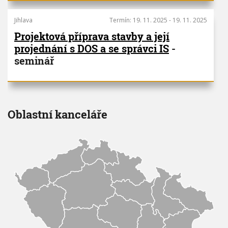
V
h
I
G
Jihlava
Termín:
19. 11. 2025
-
19. 11. 2025
u
A
C
Projektová příprava stavby a její
E
projednání s DOS a se správci IS
-
seminář
Oblastní kanceláře