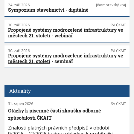
24. září 2026
Jihomoravský kraj
Sympozium stavebnictví - digitálně
30. září 2026
SVI ČKAIT
Propojené systémy modrozelené infrastruktury ve
městech 21. století
- webinář
30. září 2026
SVI ČKAIT
Propojené systémy modrozelené infrastruktury ve
městech 21. století
- seminář
Aktuality
31. srpen 2026
SA ČKAIT
Otázky k písemné části zkoušky odborné
způsobilosti ČKAIT
Znalosti platných právních předpisů v období
9/2026 – 12/2026 budou vzhledem k probíhající