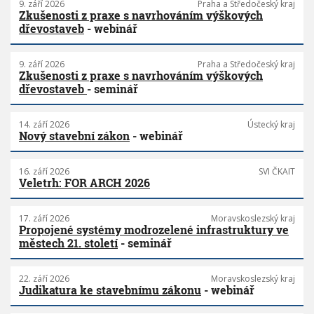
9. září 2026
Praha a Středočeský kraj
Zkušenosti z praxe s navrhováním výškových
dřevostaveb
- webinář
9. září 2026
Praha a Středočeský kraj
Zkušenosti z praxe s navrhováním výškových
dřevostaveb
- seminář
14. září 2026
Ústecký kraj
Nový stavební zákon
- webinář
16. září 2026
SVI ČKAIT
Veletrh: FOR ARCH 2026
17. září 2026
Moravskoslezský kraj
Propojené systémy modrozelené infrastruktury ve
městech 21. století
- seminář
22. září 2026
Moravskoslezský kraj
Judikatura ke stavebnímu zákonu
- webinář