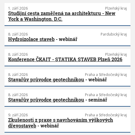
1. září 2026
Plzeňský kraj
Studijní cesta zaměřená na architekturu - New
York a Washington, D.C.
8. září 2026
Pardubický kraj
Hydroizolace staveb
- webinář
8. září 2026
Plzeňský kraj
Konference ČKAIT - STATIKA STAVEB Plzeň 2026
8. září 2026
Praha a Středočeský kraj
Stavařův průvodce geotechnikou
- webinář
8. září 2026
Praha a Středočeský kraj
Stavařův průvodce geotechnikou
- seminář
9. září 2026
Praha a Středočeský kraj
Zkušenosti z praxe s navrhováním výškových
dřevostaveb
- webinář