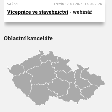
V
SVI ČKAIT
Termín:
17. 03. 2026
-
17. 03. 2026
h
I
G
u
Vícepráce ve stavebnictví
- webinář
A
C
E
Oblastní kanceláře