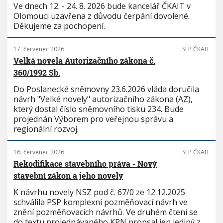
Ve dnech 12. - 24. 8. 2026 bude kancelář ČKAIT v
Olomouci uzavřena z důvodu čerpání dovolené.
Děkujeme za pochopení.
17. červenec 2026
SLP ČKAIT
Velká novela Autorizačního zákona č.
360/1992 Sb.
Do Poslanecké sněmovny 23.6.2026 vláda doručila
návrh "Velké novely" autorizačního zákona (AZ),
který dostal číslo sněmovního tisku 234. Bude
projednán Výborem pro veřejnou správu a
regionální rozvoj.
16. červenec 2026
SLP ČKAIT
Rekodifikace stavebního práva - Nový
stavební zákon a jeho novely
K návrhu novely NSZ pod č. 67/0 ze 12.12.2025
schválila PSP komplexní pozměňovací návrh ve
znění pozměňovacích návrhů. Ve druhém čtení se
do textu projednávaného KPN propsal jen jediný z