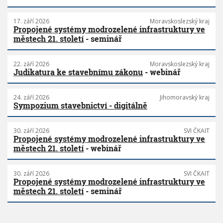
17. září 2026
Moravskoslezský kraj
Propojené systémy modrozelené infrastruktury ve
městech 21. století
- seminář
22. září 2026
Moravskoslezský kraj
Judikatura ke stavebnímu zákonu
- webinář
24. září 2026
Jihomoravský kraj
Sympozium stavebnictví - digitálně
30. září 2026
SVI ČKAIT
Propojené systémy modrozelené infrastruktury ve
městech 21. století
- webinář
30. září 2026
SVI ČKAIT
Propojené systémy modrozelené infrastruktury ve
městech 21. století
- seminář