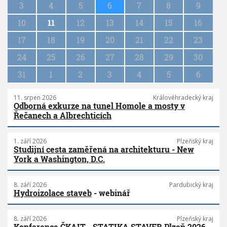
n
3
4
5
6
7
8
9
a
10
11
12
13
14
15
16
t
i
17
18
19
20
21
22
23
o
n
24
25
26
27
28
29
30
31
1
2
3
4
5
6
11. srpen 2026
Královéhradecký kraj
Odborná exkurze na tunel Homole a mosty v
Řečanech a Albrechticích
1. září 2026
Plzeňský kraj
Studijní cesta zaměřená na architekturu - New
York a Washington, D.C.
8. září 2026
Pardubický kraj
Hydroizolace staveb
- webinář
8. září 2026
Plzeňský kraj
Konference ČKAIT - STATIKA STAVEB Plzeň 2026