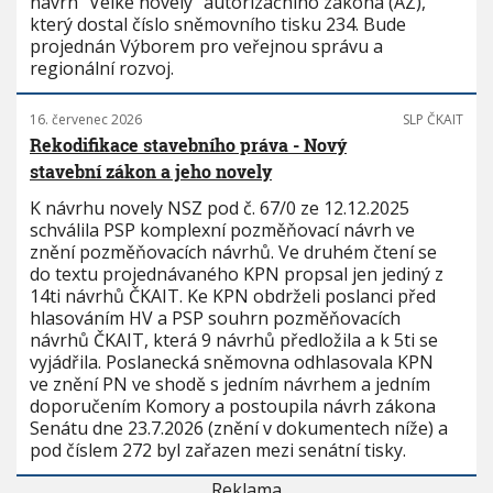
návrh "Velké novely" autorizačního zákona (AZ),
který dostal číslo sněmovního tisku 234. Bude
projednán Výborem pro veřejnou správu a
regionální rozvoj.
16. červenec 2026
SLP ČKAIT
Rekodifikace stavebního práva - Nový
stavební zákon a jeho novely
K návrhu novely NSZ pod č. 67/0 ze 12.12.2025
schválila PSP komplexní pozměňovací návrh ve
znění pozměňovacích návrhů. Ve druhém čtení se
do textu projednávaného KPN propsal jen jediný z
14ti návrhů ČKAIT. Ke KPN obdrželi poslanci před
hlasováním HV a PSP souhrn pozměňovacích
návrhů ČKAIT, která 9 návrhů předložila a k 5ti se
vyjádřila. Poslanecká sněmovna odhlasovala KPN
ve znění PN ve shodě s jedním návrhem a jedním
doporučením Komory a postoupila návrh zákona
Senátu dne 23.7.2026 (znění v dokumentech níže) a
pod číslem 272 byl zařazen mezi senátní tisky.
Reklama