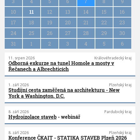
n
3
4
5
6
7
8
9
a
10
11
12
13
14
15
16
t
i
17
18
19
20
21
22
23
o
n
24
25
26
27
28
29
30
31
1
2
3
4
5
6
11. srpen 2026
Královéhradecký kraj
Odborná exkurze na tunel Homole a mosty v
Řečanech a Albrechticích
1. září 2026
Plzeňský kraj
Studijní cesta zaměřená na architekturu - New
York a Washington, D.C.
8. září 2026
Pardubický kraj
Hydroizolace staveb
- webinář
8. září 2026
Plzeňský kraj
Konference ČKAIT - STATIKA STAVEB Plzeň 2026