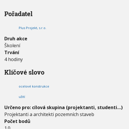
V
s
h
I
t
G
u
Pořadatel
A
r
C
u
E
k
Plus Projekt, s.r.o.
č
n
Druh akce
í
Školení
s
Trvání
y
s
4 hodiny
t
é
Klíčové slovo
m
y
v
ocelové konstrukce
e
s
užití
t
Určeno pro: cílová skupina (projektanti, studenti…)
a
v
Projektanti a architekti pozemních staveb
e
Počet bodů
b
1.0