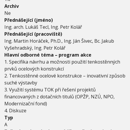
n
Archiv
i
c
Ne
t
Přednášející (jméno)
v
Ing. arch. Lukáš Tecl, Ing. Petr Kolář
í
Přednášející (pracoviště)
-
t
Ing. Martin Horáček, Ph.D., Ing. Ján Šivec, Bc. Jakub
e
Vyšehradský, Ing. Petr Kolář
n
Hlavní odborné téma – program akce
k
1. Specifika návrhu a možnosti použití tenkostěnných
o
s
prvků ocelových konstrukcí
t
2. Tenkostěnné ocelové konstrukce – inovativní způsob
ě
suché výstavby
n
n
3. Využití systému TOK při řešení projektů
é
financovaných z dotačních titulů (OPŽP, NZÚ, NPO,
o
Modernizační fond)
c
4. Diskuze
e
l
Typ
o
A
v