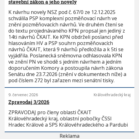
stavební zákon a jeho novely
K návrhu novely NSZ pod č. 67/0 ze 12.12.2025
schválila PSP komplexní pozměňovací návrh ve
znění pozměňovacích návrhů. Ve druhém čtení se
do textu projednávaného KPN propsal jen jediný z
14ti návrhů ČKAIT. Ke KPN obdrželi poslanci před
hlasováním HV a PSP souhrn pozměňovacích
návrhů ČKAIT, která 9 návrhů předložila a k 5ti se
vyjádřila. Poslanecká sněmovna odhlasovala KPN
ve znění PN ve shodě s jedním návrhem a jedním
doporučením Komory a postoupila návrh zákona
Senátu dne 23.7.2026 (znění v dokumentech níže) a
pod číslem 272 byl zařazen mezi senátní tisky.
9. červenec 2026
Královéhradecký kraj
Zpravodaj 3/2026
ZPRAVODAJ pro členy oblasti ČKAIT
Královéhradecký kraj, oblastní pobočky ČSSI
Hradec Králové a SPS Královéhradeckého a Pardubi
Reklama