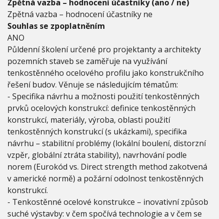
Zpětná vazba – hodnocení účastníky (ano / ne)
é
Zpětná vazba – hodnocení účastníky ne
k
o
Souhlas se zpoplatněním
n
ANO
s
Půldenní školení určené pro projektanty a architekty
t
pozemních staveb se zaměřuje na využívání
r
u
tenkostěnného ocelového profilu jako konstrukčního
k
řešení budov. Věnuje se následujícím tématům:
c
- Specifika návrhu a možnosti použití tenkostěnných
e
prvků ocelových konstrukcí: definice tenkostěnných
a
j
konstrukcí, materiály, výroba, oblasti použití
e
tenkostěnných konstrukcí (s ukázkami), specifika
j
návrhu – stabilitní problémy (lokální boulení, distorzní
i
c
vzpěr, globální ztráta stability), navrhování podle
h
norem (Eurokód vs. Direct strength method zakotvená
u
v americké normě) a požární odolnost tenkostěnných
ž
konstrukcí.
i
t
- Tenkostěnné ocelové konstrukce – inovativní způsob
í
suché výstavby: v čem spočívá technologie a v čem se