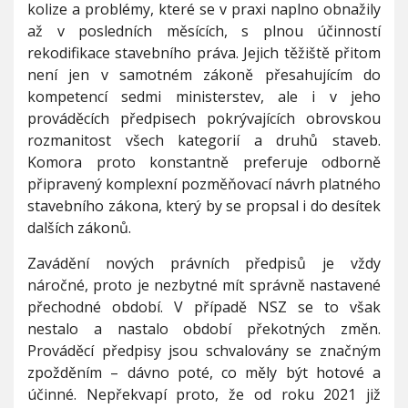
kolize a problémy, které se v praxi naplno obnažily
až v posledních měsících, s plnou účinností
rekodifikace stavebního práva. Jejich těžiště přitom
není jen v samotném zákoně přesahujícím do
kompetencí sedmi ministerstev, ale i v jeho
prováděcích předpisech pokrývajících obrovskou
rozmanitost všech kategorií a druhů staveb.
Komora proto konstantně preferuje odborně
připravený komplexní pozměňovací návrh platného
stavebního zákona, který by se propsal i do desítek
dalších zákonů.
Zavádění nových právních předpisů je vždy
náročné, proto je nezbytné mít správně nastavené
přechodné období. V případě NSZ se to však
nestalo a nastalo období překotných změn.
Prováděcí předpisy jsou schvalovány se značným
zpožděním – dávno poté, co měly být hotové a
účinné. Nepřekvapí proto, že od roku 2021 již