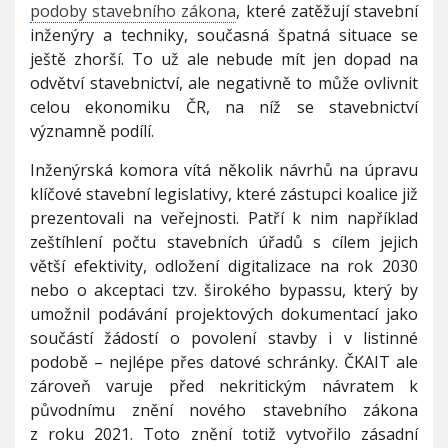
podoby stavebního zákona
, které zatěžují stavební
inženýry a techniky, současná špatná situace se
ještě zhorší. To už ale nebude mít jen dopad na
odvětví stavebnictví, ale negativně to může ovlivnit
celou ekonomiku ČR, na níž se stavebnictví
významně podílí.
Inženýrská komora vítá několik návrhů na úpravu
klíčové stavební legislativy, které zástupci koalice již
prezentovali na veřejnosti. Patří k nim například
zeštíhlení počtu stavebních úřadů s cílem jejich
větší efektivity, odložení digitalizace na rok 2030
nebo o akceptaci tzv. širokého bypassu, který by
umožnil podávání projektových dokumentací jako
součástí žádostí o povolení stavby i v listinné
podobě – nejlépe přes datové schránky. ČKAIT ale
zároveň varuje před nekritickým návratem k
původnímu znění nového stavebního zákona
z roku 2021. Toto znění totiž vytvořilo zásadní