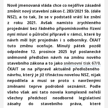
V
P
h
Nově jmenovaná vláda chce co nejdříve zásadně
I
o
G
u
změnit nový stavební zákon č. 283/2021 Sb. (dále
A
s
C
NSZ), a to tak, že se v podstatě vrátí ke znění
E
l
z roku 2021. Avšak namísto zrychleného
a
n
projednání bez řádného připomínkového řízení
c
nyní mluví o půlroční přípravě v rámci, které by
i
návrh měl být projednán i s odborníky. ČKAIT
n
o
tuto změnu oceňuje. Minulý pátek pozdě
v
odpoledne 12. prosince 2025 byl poslanecké
é
sněmovně předložen návrh na změnu nového
k
stavebního zákona a to jako
sněmovní tisk 67/0.
o
a
ČKAIT se na přípravě aktuálně předloženého
l
návrhu, který je již třináctou novelou NSZ, nijak
i
nepodílela a musí se proto s navrženými
c
změnami teprve podrobně seznámit. Podle
e
p
všeho však ani tato novela komplexně neřeší
o
všechny předchozí neodborné legislativní
s
zásahy do stavebního práva, které
l