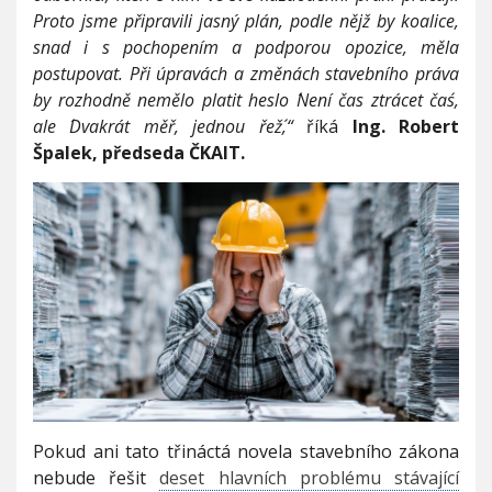
a
Proto jsme připravili jasný plán, podle nějž by koalice,
snad i s pochopením a podporou opozice, měla
postupovat. Při úpravách a změnách stavebního práva
by rozhodně nemělo platit heslo ´Není čas ztrácet čas´,
ale ´Dvakrát měř, jednou řež´,“
říká
Ing. Robert
Špalek, předseda ČKAIT.
Pokud ani tato třináctá novela stavebního zákona
nebude řešit
deset hlavních problému stávající