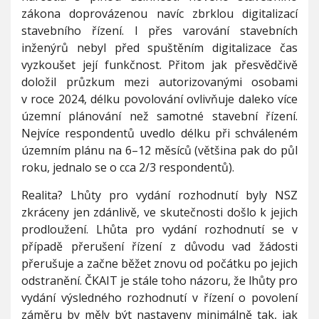
zákona doprovázenou navíc zbrklou digitalizací
stavebního řízení. I přes varování stavebních
inženýrů nebyl před spuštěním digitalizace čas
vyzkoušet její funkčnost. Přitom jak přesvědčivě
doložil průzkum mezi autorizovanými osobami
v roce 2024, délku povolování ovlivňuje daleko více
územní plánování než samotné stavební řízení.
Nejvíce respondentů uvedlo délku při schváleném
územním plánu na 6–12 měsíců (většina pak do půl
roku, jednalo se o cca 2/3 respondentů).
Realita? Lhůty pro vydání rozhodnutí byly NSZ
zkráceny jen zdánlivě, ve skutečnosti došlo k jejich
prodloužení. Lhůta pro vydání rozhodnutí se v
případě přerušení řízení z důvodu vad žádosti
přerušuje a začne běžet znovu od počátku po jejich
odstranění. ČKAIT je stále toho názoru, že lhůty pro
vydání výsledného rozhodnutí v řízení o povolení
záměru by měly být nastaveny minimálně tak, jak