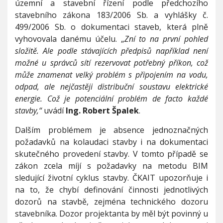
územní a stavební řízení podle předchozího
stavebního zákona 183/2006 Sb. a vyhlášky č.
499/2006 Sb. o dokumentaci staveb, která plně
vyhovovala danému účelu. „
Zní to na první pohled
složitě. Ale podle stávajících předpisů například není
možné u správců sítí rezervovat potřebný příkon, což
může znamenat velký problém s připojením na vodu,
odpad, ale nejčastěji distribuční soustavu elektrické
energie. Což je potenciální problém de facto každé
stavby,“
uvádí
Ing. Robert Špalek
.
Dalším problémem je absence jednoznačných
požadavků na kolaudaci stavby i na dokumentaci
skutečného provedení stavby. V tomto případě se
zákon zcela míjí s požadavky na metodu BIM
sledující životní cyklus stavby. ČKAIT upozorňuje i
na to, že chybí definování činnosti jednotlivých
dozorů na stavbě, zejména technického dozoru
stavebníka. Dozor projektanta by měl být povinný u