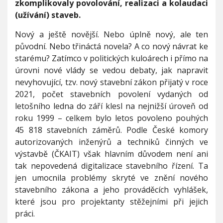
zkomplikovaly povolování, realizaci a kolaudaci
a
l
(užívání) staveb.
i
s
Nový a ještě novější. Nebo úplně nový, ale ten
n
původní. Nebo třináctá novela? A co nový návrat ke
ě
starému? Zatímco v politických kuloárech i přímo na
m
o
úrovni nové vlády se vedou debaty, jak napravit
v
nevyhovující, tzv. nový stavební zákon přijatý v roce
n
2021, počet stavebních povolení vydaných od
ě
letošního ledna do září klesl na nejnižší úroveň od
t
ř
roku 1999 – celkem bylo letos povoleno pouhých
i
45 818 stavebních záměrů. Podle České komory
n
autorizovaných inženýrů a techniků činných ve
á
výstavbě (ČKAIT) však hlavním důvodem není ani
c
t
tak nepovedená digitalizace stavebního řízení. Ta
o
jen umocnila problémy skryté ve znění nového
u
stavebního zákona a jeho prováděcích vyhlášek,
n
které jsou pro projektanty stěžejními při jejich
o
v
práci.
e