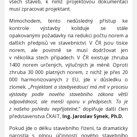
všech staveb, k nimž projektovou dokumentaci
musí zpracovat projektant.
Mimochodem, tento nedůsledný přístup ke
kontrole výstavby koliduje se stále
opakovanými požadavky na redukci počtu norem a
dalších předpisů ve stavebnictví. V ČR jsou tisíce
norem, ale povinně se musí dodržovat jen
v několika stech případech. V ČR existuje zhruba
1400 norem určených, výlučných je méně. Oproti
zhruba 30 000 platných norem, z nichž je přes 20
000 harmonizovaných z EU, jde v důsledku o
zlomek. „
Projektant a stavbyvedoucí má mít v procesu
výstavby podle nového stavebního zákona větší
odpovědnost, ale menší oporu v předpisech. To je
z našeho pohledu nepřijatelné
,“ doplňuje další člen
představenstva ČKAIT,
Ing. Jaroslav Synek, Ph.D.
Pokud jde o délku stavebního řízení, ta dramaticky
narostla s plnou účinností nového stavebního