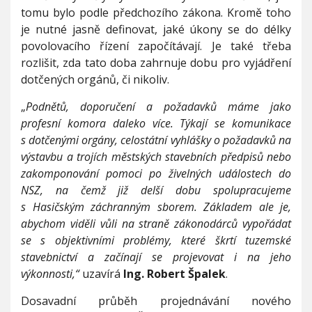
tomu bylo podle předchozího zákona. Kromě toho
je nutné jasně definovat, jaké úkony se do délky
povolovacího řízení započítávají. Je také třeba
rozlišit, zda tato doba zahrnuje dobu pro vyjádření
dotčených orgánů, či nikoliv.
„
Podnětů, doporučení a požadavků máme jako
profesní komora daleko více. Týkají se komunikace
s dotčenými orgány, celostátní vyhlášky o požadavků na
výstavbu a trojích městských stavebních předpisů nebo
zakomponování pomoci po živelných událostech do
NSZ, na čemž již delší dobu spolupracujeme
s Hasičským záchranným sborem. Základem ale je,
abychom viděli vůli na straně zákonodárců vypořádat
se s objektivními problémy, které škrtí tuzemské
stavebnictví a začínají se projevovat i na jeho
výkonnosti,“
uzavírá
Ing. Robert Špalek
.
Dosavadní průběh projednávání nového