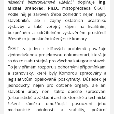
následné bezproblémové užívání,“
doplňuje
Ing.
Michal Drahorád, Ph.D.
, místopředseda ČKAIT.
Podle něj je zároveň třeba zohlednit nejen zájmy
stavebníků, ale i zájmy ostatních účastníků
výstavby a také veřejný zájem na kvalitním,
bezpečném a udržitelném vystavěném prostředí.
Přesně to je posláním inženýrské komory.
ČKAIT za jeden z klíčových problémů považuje
zjednodušenou projektovou dokumentaci, která je
co do rozsahu stejná pro všechny kategorie staveb.
To je v přímém rozporu s odbornými připomínkami
a stanovisky, které byly Komorou zpracovány a
legislativcům opakovaně poskytnuty. Důsledek je
jednoduchý: nejen pro dotčené orgány, ale ani
stavební úřady není takto obecné zpracování
(urbanistické a základní architektonické a technické
řešení záměru umožňující posouzení jeho
mechanické odolnosti a stability, požární