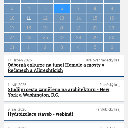
i
n
3
4
5
6
7
8
9
a
10
11
12
13
14
15
16
t
i
17
18
19
20
21
22
23
o
n
24
25
26
27
28
29
30
31
1
2
3
4
5
6
11. srpen 2026
Královéhradecký kraj
Odborná exkurze na tunel Homole a mosty v
Řečanech a Albrechticích
1. září 2026
Plzeňský kraj
Studijní cesta zaměřená na architekturu - New
York a Washington, D.C.
8. září 2026
Pardubický kraj
Hydroizolace staveb
- webinář