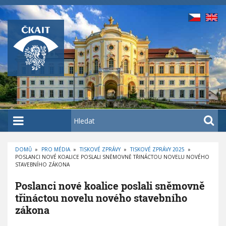
P
ř
e
j
í
t
k
h
l
a
H
v
l
n
e
í
DOMŮ
»
PRO MÉDIA
»
TISKOVÉ ZPRÁVY
»
TISKOVÉ ZPRÁVY 2025
»
d
POSLANCI NOVÉ KOALICE POSLALI SNĚMOVNĚ TŘINÁCTOU NOVELU NOVÉHO
D
m
a
STAVEBNÍHO ZÁKONA
R
O
u
t
B
Poslanci nové koalice poslali sněmovně
E
o
Č
třináctou novelu nového stavebního
K
b
O
zákona
V
s
Á
N
a
A