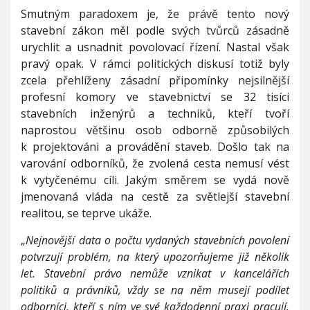
l
Smutným paradoxem je, že právě tento nový
u
stavební zákon měl podle svých tvůrců zásadně
n
urychlit a usnadnit povolovací řízení. Nastal však
o
v
pravý opak. V rámci politických diskusí totiž byly
é
zcela přehlíženy zásadní připomínky nejsilnější
h
profesní komory ve stavebnictví se 32 tisíci
o
stavebních inženýrů a techniků, kteří tvoří
s
t
naprostou většinu osob odborně způsobilých
a
k projektováni a provádění staveb. Došlo tak na
v
varování odborníků, že zvolená cesta nemusí vést
e
k vytyčenému cíli. Jakým směrem se vydá nově
b
n
jmenovaná vláda na cestě za světlejší stavební
í
realitou, se teprve ukáže.
h
o
„
Nejnovější data o počtu vydaných stavebních povolení
z
potvrzují problém, na který upozorňujeme již několik
á
let. Stavební právo nemůže vznikat v kancelářích
k
o
politiků a právníků, vždy se na něm musejí podílet
n
odborníci, kteří s ním ve své každodenní praxi pracují.