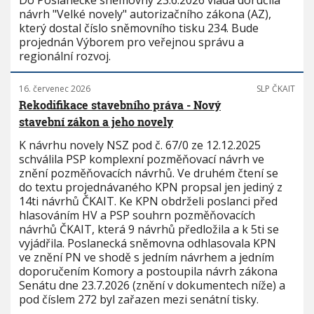
návrh "Velké novely" autorizačního zákona (AZ),
který dostal číslo sněmovního tisku 234. Bude
projednán Výborem pro veřejnou správu a
regionální rozvoj.
16. červenec 2026
SLP ČKAIT
Rekodifikace stavebního práva - Nový
stavební zákon a jeho novely
K návrhu novely NSZ pod č. 67/0 ze 12.12.2025
schválila PSP komplexní pozměňovací návrh ve
znění pozměňovacích návrhů. Ve druhém čtení se
do textu projednávaného KPN propsal jen jediný z
14ti návrhů ČKAIT. Ke KPN obdrželi poslanci před
hlasováním HV a PSP souhrn pozměňovacích
návrhů ČKAIT, která 9 návrhů předložila a k 5ti se
vyjádřila. Poslanecká sněmovna odhlasovala KPN
ve znění PN ve shodě s jedním návrhem a jedním
doporučením Komory a postoupila návrh zákona
Senátu dne 23.7.2026 (znění v dokumentech níže) a
pod číslem 272 byl zařazen mezi senátní tisky.