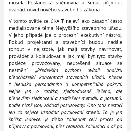
musela Poslanecká sněmovna a Senát přijmout
dvanáct novel nového stavebního zákona!
V tomto světle se ČKAIT nejeví jako zásadní často
medializované téma Nejvyššího stavebního úřadu.
V jeho případě jde o procesní, exekutivní nástroj.
Pokud projektanti a stavebníci budou nadále
tonout v nejistotě, jak mají stavby navrhovat,
provádět a kolaudovat a jak mají být tyto stavby
posléze provozovány, neutěšená situace se
nezmění. „
Především bychom uvítali analýzu
předcházející koncentraci stavebních úřadů, hlavně
z hlediska personálního a kompetenčního pokrytí.
Nejde jen o razítka, zjednodušeně řečeno, ale
především sjednocení a zastřešení metodik a postupů,
podle nichž jsou žádosti posuzovány. Ono totiž nestačí
jen co nejvíce usnadnit povolování staveb. To je jen
špička ledovce. Je třeba zohlednit celý proces od
přípravy a povolování, přes realizaci, kolaudaci a až po