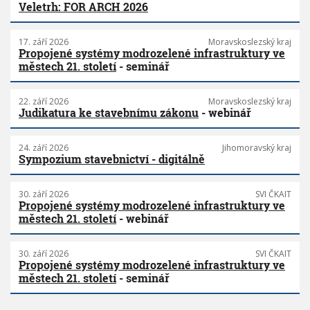
Veletrh: FOR ARCH 2026
17. září 2026
Moravskoslezský kraj
Propojené systémy modrozelené infrastruktury ve
městech 21. století
- seminář
22. září 2026
Moravskoslezský kraj
Judikatura ke stavebnímu zákonu
- webinář
24. září 2026
Jihomoravský kraj
Sympozium stavebnictví - digitálně
30. září 2026
SVI ČKAIT
Propojené systémy modrozelené infrastruktury ve
městech 21. století
- webinář
30. září 2026
SVI ČKAIT
Propojené systémy modrozelené infrastruktury ve
městech 21. století
- seminář