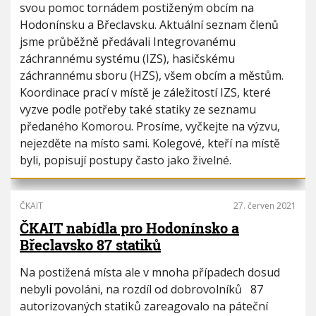
svou pomoc tornádem postiženým obcím na
Hodonínsku a Břeclavsku. Aktuální seznam členů
jsme průběžně předávali Integrovanému
záchrannému systému (IZS), hasičskému
záchrannému sboru (HZS), všem obcím a městům.
Koordinace prací v místě je záležitostí IZS, které
vyzve podle potřeby také statiky ze seznamu
předaného Komorou. Prosíme, vyčkejte na výzvu,
nejezděte na místo sami. Kolegové, kteří na místě
byli, popisují postupy často jako živelné.
ČKAIT
27. červen 2021
ČKAIT nabídla pro Hodonínsko a
Břeclavsko 87 statiků
Na postižená místa ale v mnoha případech dosud
nebyli povoláni, na rozdíl od dobrovolníků 87
autorizovaných statiků zareagovalo na páteční