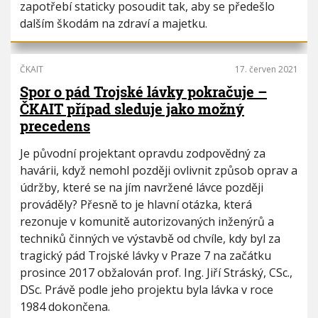
zapotřebí staticky posoudit tak, aby se předešlo
dalším škodám na zdraví a majetku.
ČKAIT
17. červen 2021
Spor o pád Trojské lávky pokračuje –
ČKAIT případ sleduje jako možný
precedens
Je původní projektant opravdu zodpovědný za
havárii, když nemohl později ovlivnit způsob oprav a
údržby, které se na jím navržené lávce později
prováděly? Přesně to je hlavní otázka, která
rezonuje v komunitě autorizovaných inženýrů a
techniků činných ve výstavbě od chvíle, kdy byl za
tragický pád Trojské lávky v Praze 7 na začátku
prosince 2017 obžalován prof. Ing. Jiří Stráský, CSc.,
DSc. Právě podle jeho projektu byla lávka v roce
1984 dokončena.