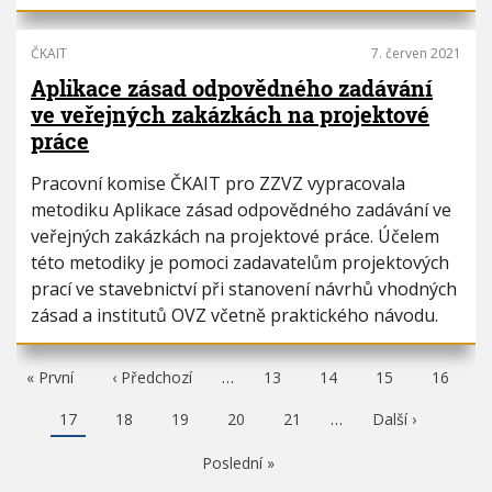
ČKAIT
7. červen 2021
Aplikace zásad odpovědného zadávání
ve veřejných zakázkách na projektové
práce
Pracovní komise ČKAIT pro ZZVZ vypracovala
metodiku Aplikace zásad odpovědného zadávání ve
veřejných zakázkách na projektové práce. Účelem
této metodiky je pomoci zadavatelům projektových
prací ve stavebnictví při stanovení návrhů vhodných
zásad a institutů OVZ včetně praktického návodu.
F
« První
P
‹ Předchozí
…
P
13
P
14
P
15
P
16
i
ř
a
a
a
a
r
e
g
g
g
g
A
17
P
18
P
19
P
20
P
21
…
N
Další ›
s
d
e
e
e
e
k
a
a
a
a
á
t
c
t
g
g
g
g
s
p
h
P
Poslední »
u
e
e
e
e
l
a
o
o
á
e
g
z