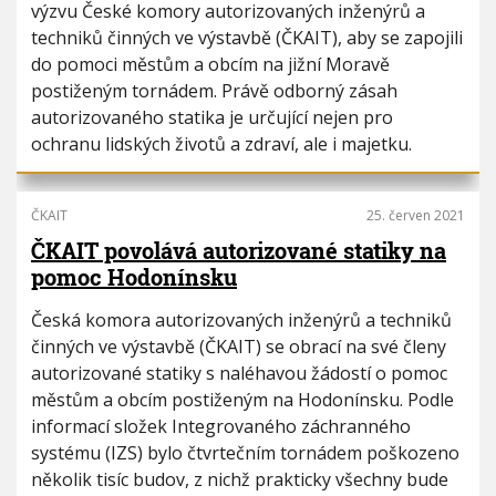
výzvu České komory autorizovaných inženýrů a
techniků činných ve výstavbě (ČKAIT), aby se zapojili
do pomoci městům a obcím na jižní Moravě
postiženým tornádem. Právě odborný zásah
autorizovaného statika je určující nejen pro
ochranu lidských životů a zdraví, ale i majetku.
ČKAIT
25. červen 2021
ČKAIT povolává autorizované statiky na
pomoc Hodonínsku
Česká komora autorizovaných inženýrů a techniků
činných ve výstavbě (ČKAIT) se obrací na své členy
autorizované statiky s naléhavou žádostí o pomoc
městům a obcím postiženým na Hodonínsku. Podle
informací složek Integrovaného záchranného
systému (IZS) bylo čtvrtečním tornádem poškozeno
několik tisíc budov, z nichž prakticky všechny bude