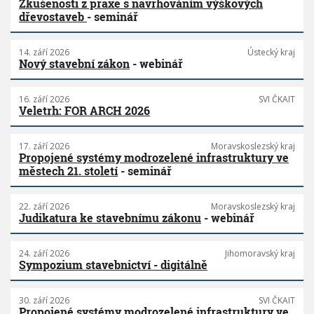
Zkušenosti z praxe s navrhováním výškových
dřevostaveb
- seminář
14. září 2026
Ústecký kraj
Nový stavební zákon
- webinář
16. září 2026
SVI ČKAIT
Veletrh: FOR ARCH 2026
17. září 2026
Moravskoslezský kraj
Propojené systémy modrozelené infrastruktury ve
městech 21. století
- seminář
22. září 2026
Moravskoslezský kraj
Judikatura ke stavebnímu zákonu
- webinář
24. září 2026
Jihomoravský kraj
Sympozium stavebnictví - digitálně
30. září 2026
SVI ČKAIT
Propojené systémy modrozelené infrastruktury ve