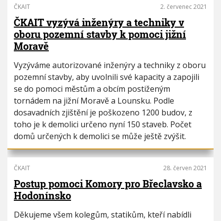
ČKAIT
2. červenec 2021
ČKAIT vyzývá inženýry a techniky v
oboru pozemní stavby k pomoci jižní
Moravě
Vyzýváme autorizované inženýry a techniky z oboru
pozemní stavby, aby uvolnili své kapacity a zapojili
se do pomoci městům a obcím postiženým
tornádem na jižní Moravě a Lounsku. Podle
dosavadních zjištění je poškozeno 1200 budov, z
toho je k demolici určeno nyní 150 staveb. Počet
domů určených k demolici se může ještě zvýšit.
ČKAIT
28. červen 2021
Postup pomoci Komory pro Břeclavsko a
Hodonínsko
Děkujeme všem kolegům, statikům, kteří nabídli