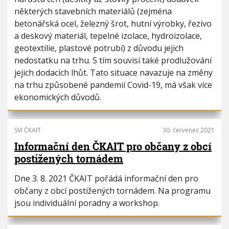
i
h
některých stavebních materiálů (zejména
o
u
betonářská ocel, železný šrot, hutní výrobky, řezivo
n
a deskový materiál, tepelné izolace, hydroizolace,
geotextilie, plastové potrubí) z důvodu jejich
nedostatku na trhu. S tím souvisí také prodlužování
jejich dodacích lhůt. Tato situace navazuje na změny
na trhu způsobené pandemií Covid-19, má však více
ekonomických důvodů.
SVI ČKAIT
30. červenec 2021
Informační den ČKAIT pro občany z obcí
postižených tornádem
Dne 3. 8. 2021 ČKAIT pořádá informační den pro
občany z obcí postižených tornádem. Na programu
jsou individuální poradny a workshop.