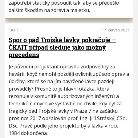
zapotřebí staticky posoudit tak, aby se předešlo
dalším škodám na zdraví a majetku.
ČKAIT
17. červen 2021
Spor o pád Trojské lávky pokračuje –
ČKAIT případ sleduje jako možný
precedens
Je původní projektant opravdu zodpovědný za
havárii, když nemohl později ovlivnit způsob oprav a
údržby, které se na jím navržené lávce později
prováděly? Přesně to je hlavní otázka, která
rezonuje v komunitě autorizovaných inženýrů a
techniků činných ve výstavbě od chvíle, kdy byl za
tragický pád Trojské lávky v Praze 7 na začátku
prosince 2017 obžalován prof. Ing. Jiří Stráský, CSc.,
DSc. Právě podle jeho projektu byla lávka v roce
1984 dokončena.