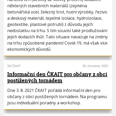
i
h
některých stavebních materiálů (zejména
o
u
betonářská ocel, železný šrot, hutní výrobky, řezivo
n
a deskový materiál, tepelné izolace, hydroizolace,
geotextilie, plastové potrubí) z důvodu jejich
nedostatku na trhu. S tím souvisí také prodlužování
jejich dodacích lhůt. Tato situace navazuje na změny
na trhu způsobené pandemií Covid-19, má však více
ekonomických důvodů.
SVI ČKAIT
30. červenec 2021
Informační den ČKAIT pro občany z obcí
postižených tornádem
Dne 3. 8. 2021 ČKAIT pořádá informační den pro
občany z obcí postižených tornádem. Na programu
jsou individuální poradny a workshop.