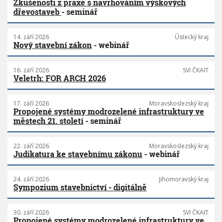
Zkušenosti z praxe s navrhováním výškových
dřevostaveb
- seminář
14. září 2026
Ústecký kraj
Nový stavební zákon
- webinář
16. září 2026
SVI ČKAIT
Veletrh: FOR ARCH 2026
17. září 2026
Moravskoslezský kraj
Propojené systémy modrozelené infrastruktury ve
městech 21. století
- seminář
22. září 2026
Moravskoslezský kraj
Judikatura ke stavebnímu zákonu
- webinář
24. září 2026
Jihomoravský kraj
Sympozium stavebnictví - digitálně
30. září 2026
SVI ČKAIT
Propojené systémy modrozelené infrastruktury ve