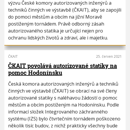
výzvu České komory autorizovaných inženýrů a
techniků činných ve výstavbě (ČKAIT), aby se zapojili
do pomoci městům a obcím na jižní Moravě
postiženým tornádem. Právě odborný zásah
autorizovaného statika je určující nejen pro
ochranu lidských životů a zdraví, ale i majetku.
ČKAIT
25. červen 2021
ČKAIT povolává autorizované statiky na
pomoc Hodonínsku
Česká komora autorizovaných inženýrů a techniků
činných ve výstavbě (ČKAIT) se obrací na své členy
autorizované statiky s naléhavou žádostí o pomoc
městům a obcím postiženým na Hodonínsku. Podle
informací složek Integrovaného záchranného
systému (IZS) bylo čtvrtečním tornádem poškozeno
několik tisíc budov, z nichž prakticky všechny bude