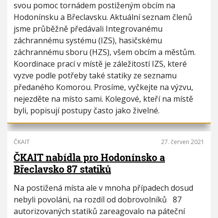
svou pomoc tornádem postiženým obcím na
Hodonínsku a Břeclavsku. Aktuální seznam členů
jsme průběžně předávali Integrovanému
záchrannému systému (IZS), hasičskému
záchrannému sboru (HZS), všem obcím a městům.
Koordinace prací v místě je záležitostí IZS, které
vyzve podle potřeby také statiky ze seznamu
předaného Komorou. Prosíme, vyčkejte na výzvu,
nejezděte na místo sami. Kolegové, kteří na místě
byli, popisují postupy často jako živelné.
ČKAIT
27. červen 2021
ČKAIT nabídla pro Hodonínsko a
Břeclavsko 87 statiků
Na postižená místa ale v mnoha případech dosud
nebyli povoláni, na rozdíl od dobrovolníků 87
autorizovaných statiků zareagovalo na páteční