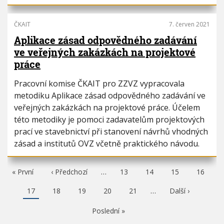
ČKAIT
7. červen 2021
Aplikace zásad odpovědného zadávání
ve veřejných zakázkách na projektové
práce
Pracovní komise ČKAIT pro ZZVZ vypracovala
metodiku Aplikace zásad odpovědného zadávání ve
veřejných zakázkách na projektové práce. Účelem
této metodiky je pomoci zadavatelům projektových
prací ve stavebnictví při stanovení návrhů vhodných
zásad a institutů OVZ včetně praktického návodu.
F
« První
P
‹ Předchozí
…
P
13
P
14
P
15
P
16
i
ř
a
a
a
a
r
e
g
g
g
g
A
17
P
18
P
19
P
20
P
21
…
N
Další ›
s
d
e
e
e
e
k
a
a
a
a
á
t
c
t
g
g
g
g
s
p
h
P
Poslední »
u
e
e
e
e
l
a
o
o
á
e
g
z