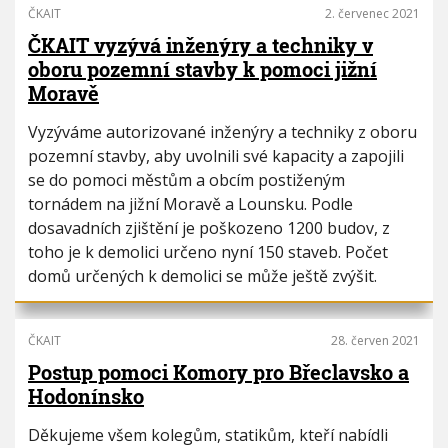
ČKAIT
2. červenec 2021
ČKAIT vyzývá inženýry a techniky v
oboru pozemní stavby k pomoci jižní
Moravě
Vyzýváme autorizované inženýry a techniky z oboru
pozemní stavby, aby uvolnili své kapacity a zapojili
se do pomoci městům a obcím postiženým
tornádem na jižní Moravě a Lounsku. Podle
dosavadních zjištění je poškozeno 1200 budov, z
toho je k demolici určeno nyní 150 staveb. Počet
domů určených k demolici se může ještě zvýšit.
ČKAIT
28. červen 2021
Postup pomoci Komory pro Břeclavsko a
Hodonínsko
Děkujeme všem kolegům, statikům, kteří nabídli