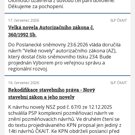
Olomouci uzavřena z důvodu čerpání dovolené.
Děkujeme za pochopení.
17. červenec 2026
SLP ČKAIT
Velká novela Autorizačního zákona č.
360/1992 Sb.
Do Poslanecké sněmovny 23.6.2026 vláda doručila
návrh "Velké novely" autorizačního zákona (AZ),
který dostal číslo sněmovního tisku 234. Bude
projednán Výborem pro veřejnou správu a
regionální rozvoj.
16. červenec 2026
SLP ČKAIT
Rekodifikace stavebního práva - Nový
stavební zákon a jeho novely
K návrhu novely NSZ pod č. 67/0 ze 12.12.2025
schválila PSP komplexní pozměňovací návrh ve
znění pozměňovacích návrhů. Ve druhém čtení se
do textu projednávaného KPN propsal jen jediný z
14ti návrhů ČKAIT. Ke KPN obdrželi poslanci před