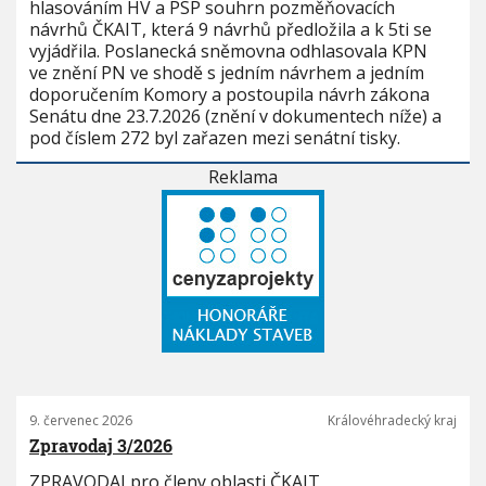
hlasováním HV a PSP souhrn pozměňovacích
návrhů ČKAIT, která 9 návrhů předložila a k 5ti se
vyjádřila. Poslanecká sněmovna odhlasovala KPN
ve znění PN ve shodě s jedním návrhem a jedním
doporučením Komory a postoupila návrh zákona
Senátu dne 23.7.2026 (znění v dokumentech níže) a
pod číslem 272 byl zařazen mezi senátní tisky.
Reklama
9. červenec 2026
Královéhradecký kraj
Zpravodaj 3/2026
ZPRAVODAJ pro členy oblasti ČKAIT