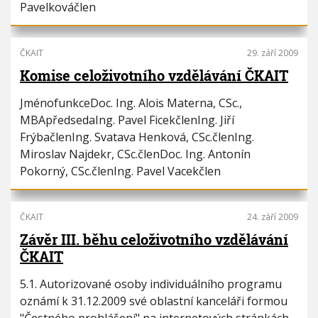
Pavelkováčlen
ČKAIT
29. září 2009
Komise celoživotního vzdělávání ČKAIT
JménofunkceDoc. Ing. Alois Materna, CSc.,
MBApředsedaIng. Pavel FicekčlenIng. Jiří
FrýbačlenIng. Svatava Henková, CSc.členIng.
Miroslav Najdekr, CSc.členDoc. Ing. Antonín
Pokorný, CSc.členIng. Pavel Vacekčlen
ČKAIT
24. září 2009
Závěr III. běhu celoživotního vzdělávání
ČKAIT
5.1. Autorizované osoby individuálního programu
oznámí k 31.12.2009 své oblastní kanceláři formou