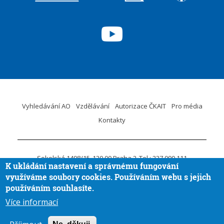
Vyhledávání AO
Vzdělávání
Autorizace ČKAIT
Pro média
Kontakty
Sokolská 1498/15
120 00 Praha 2
Tel.: 227 090 111
K ukládání nastavení a správnému fungování
ID DS:
krvaigt
E-mail.:
ckait@ckait.cz
Ochrana osobních údajů
využíváme soubory cookies. Používáním webu s jejich
Oznámení porušení práva EU
používáním souhlasíte.
Více informací
Vytvořila
Aira GROUP
© ČKAIT 2020 - 2026