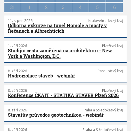
31
1
2
3
4
5
6
11. srpen 2026
Královéhradecký kraj
Odborná exkurze na tunel Homole a mosty v
Řečanech a Albrechticích
1. září 2026
Plzeňský kraj
Studijní cesta zaměřená na architekturu - New
York a Washington, D.C.
8. září 2026
Pardubický kraj
Hydroizolace staveb
- webinář
8. září 2026
Plzeňský kraj
Konference ČKAIT - STATIKA STAVEB Plzeň 2026
8. září 2026
Praha a Středočeský kraj
Stavařův průvodce geotechnikou
- webinář
8. září 2026
Praha a Středočeský kraj