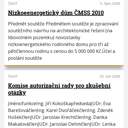
ČKAIT
5. říjen 2009
Nízkoeenergetický dům ČMSS 2010
Předmět soutěže Předmětem soutěže je zpracování
soutěžního návrhu na architektonické řešení (na
libovolném pozemku) novostavby
nízkoenergetického rodinného domu pro tří až
pětičlennou rodinu s cenou do 5 000 000 Kč.Účel a
poslání soutěže
ČKAIT
29. září 2009
Komise autorizační rady pro zkušební
otázky
JménofunkceIng. Jiří KokoškapředsedaJUDr. Eva
BarešováčlenIng. Karel DvořáčekčlenIng. Zdeněk
HošekčlenJUDr. Jaroslav KrechtčlenIng. Danka
MakalováčlenJUDr. Jaroslav OehmčlenJUDr. Lenka