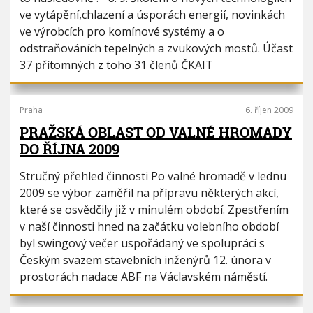
ve vytápění,chlazení a úsporách energií, novinkách
ve výrobcích pro komínové systémy a o
odstraňováních tepelných a zvukových mostů. Účast
37 přítomných z toho 31 členů ČKAIT
Praha
6. říjen 2009
PRAŽSKÁ OBLAST OD VALNÉ HROMADY
DO ŘÍJNA 2009
Stručný přehled činnosti Po valné hromadě v lednu
2009 se výbor zaměřil na přípravu některých akcí,
které se osvědčily již v minulém období. Zpestřením
v naší činnosti hned na začátku volebního období
byl swingový večer uspořádaný ve spolupráci s
Českým svazem stavebních inženýrů 12. února v
prostorách nadace ABF na Václavském náměstí.