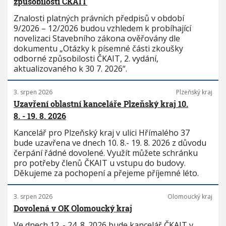
způsobilosti ČKAIT
Znalosti platných právních předpisů v období
9/2026 – 12/2026 budou vzhledem k probíhající
novelizaci Stavebního zákona ověřovány dle
dokumentu „Otázky k písemné části zkoušky
odborné způsobilosti ČKAIT, 2. vydání,
aktualizovaného k 30 7. 2026“.
3. srpen 2026
Plzeňský kraj
Uzavření oblastní kanceláře Plzeňský kraj 10.
8. - 19. 8. 2026
Kancelář pro Plzeňský kraj v ulici Hřímalého 37
bude uzavřena ve dnech 10. 8.- 19. 8. 2026 z důvodu
čerpání řádné dovolené. Využít můžete schránku
pro potřeby členů ČKAIT u vstupu do budovy.
Děkujeme za pochopení a přejeme příjemné léto.
3. srpen 2026
Olomoucký kraj
Dovolená v OK Olomoucký kraj
Ve dnech 12. - 24. 8. 2026 bude kancelář ČKAIT v