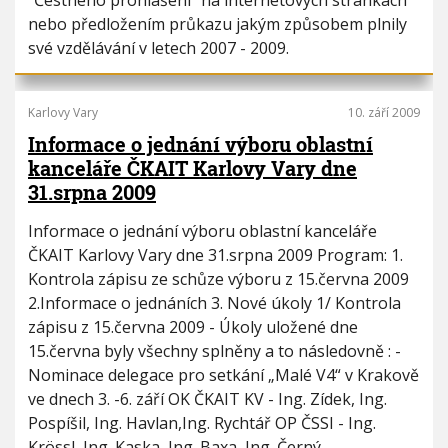
"Čestného prohlášení" na internetových stránkách
nebo předložením průkazu jakým způsobem plnily
své vzdělávání v letech 2007 - 2009.
Karlovy Vary
10. září 2009
Informace o jednání výboru oblastní
kanceláře ČKAIT Karlovy Vary dne
31.srpna 2009
Informace o jednání výboru oblastní kanceláře
ČKAIT Karlovy Vary dne 31.srpna 2009 Program: 1.
Kontrola zápisu ze schůze výboru z 15.června 2009
2.Informace o jednáních 3. Nové úkoly 1/ Kontrola
zápisu z 15.června 2009 - Úkoly uložené dne
15.června byly všechny splněny a to následovně : -
Nominace delegace pro setkání „Malé V4“ v Krakově
ve dnech 3. -6. září OK ČKAIT KV - Ing. Zídek, Ing.
Pospíšil, Ing. Havlan,Ing. Rychtář OP ČSSI - Ing.
Krössl, Ing. Kaska, Ing. Baxa, Ing. Černý