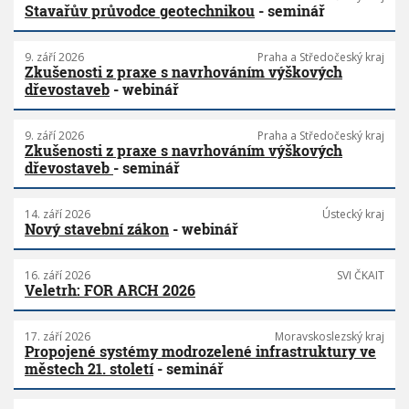
Stavařův průvodce geotechnikou
- seminář
9. září 2026
Praha a Středočeský kraj
Zkušenosti z praxe s navrhováním výškových
dřevostaveb
- webinář
9. září 2026
Praha a Středočeský kraj
Zkušenosti z praxe s navrhováním výškových
dřevostaveb
- seminář
14. září 2026
Ústecký kraj
Nový stavební zákon
- webinář
16. září 2026
SVI ČKAIT
Veletrh: FOR ARCH 2026
17. září 2026
Moravskoslezský kraj
Propojené systémy modrozelené infrastruktury ve
městech 21. století
- seminář