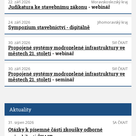
22. září 2026
Moravskoslezský kraj
Judikatura ke stavebnímu zákonu
- webinář
24. září 2026
Jihomoravský kraj
Sympozium stavebnictví - digitálně
30. září 2026
SVI ČKAIT
Propojené systémy modrozelené infrastruktury ve
městech 21. století
- webinář
30. září 2026
SVI ČKAIT
Propojené systémy modrozelené infrastruktury ve
městech 21. století
- seminář
Aktuality
31. srpen 2026
SA ČKAIT
Otázky k písemné části zkoušky odborné