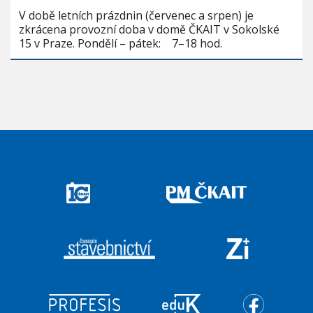
V době letních prázdnin (červenec a srpen) je
zkrácena provozní doba v domě ČKAIT v Sokolské
15 v Praze. Pondělí – pátek: 7–18 hod.