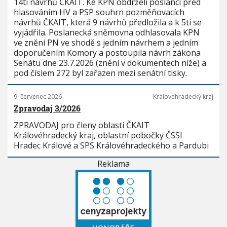
14ti návrhů ČKAIT. Ke KPN obdrželi poslanci před
hlasováním HV a PSP souhrn pozměňovacích
návrhů ČKAIT, která 9 návrhů předložila a k 5ti se
vyjádřila. Poslanecká sněmovna odhlasovala KPN
ve znění PN ve shodě s jedním návrhem a jedním
doporučením Komory a postoupila návrh zákona
Senátu dne 23.7.2026 (znění v dokumentech níže) a
pod číslem 272 byl zařazen mezi senátní tisky.
9. červenec 2026
Královéhradecký kraj
Zpravodaj 3/2026
ZPRAVODAJ pro členy oblasti ČKAIT
Královéhradecký kraj, oblastní pobočky ČSSI
Hradec Králové a SPS Královéhradeckého a Pardubi
Reklama