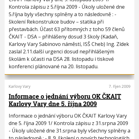
i
h
Kontrola zápisu z 5.října 2009 - Úkoly uložené dne
o
u
5.října byly všechny splněny a to následovně : -
n
školení Rekonstrukce budov – statika při
přestavbách. Účast 63 přítomných z toho 59 členů
ČKAIT - DSA – přihlášeny dosud 3 školy (Kadaň,
Karlovy Vary Sabinovo náměstí, ISŠ Cheb) Ing. Zídek
zaslal 2.11.další urgenci dosud nepřihlášeným
školám k účasti na DSA 28. listopadu i tiskové
konferenci plánované na 20. listopadu.
Karlovy Vary
7. říjen 2009
Informace o jednání výboru OK ČKAIT
Karlovy Vary dne 5. října 2009
Informace o jednání výboru OK ČKAIT Karlovy Vary
dne 5. října 2009 1/ Kontrola zápisu z 31.srpna 2009
- Úkoly uložené dne 31.srpna byly všechny splněny a
to následovně : - 8. 9. školení o nových technologiích