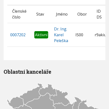
Členské
ID
Stav
Jméno
Obor
číslo
DS
Dr. Ing.
0007202
Aktivní
Karel
IS00
r9akiut
Peleška
Oblastní kanceláře