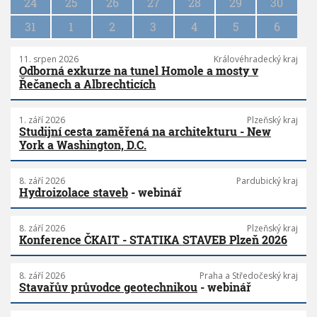
n
24
25
26
27
28
29
30
31
1
2
3
4
5
6
11. srpen 2026
Královéhradecký kraj
Odborná exkurze na tunel Homole a mosty v
Řečanech a Albrechticích
1. září 2026
Plzeňský kraj
Studijní cesta zaměřená na architekturu - New
York a Washington, D.C.
8. září 2026
Pardubický kraj
Hydroizolace staveb
- webinář
8. září 2026
Plzeňský kraj
Konference ČKAIT - STATIKA STAVEB Plzeň 2026
8. září 2026
Praha a Středočeský kraj
Stavařův průvodce geotechnikou
- webinář