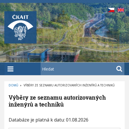
P
ř
e
j
í
t
k
h
l
a
H
v
l
n
e
í
DOMŮ
»
VÝBĚRY ZE SEZNAMU AUTORIZOVANÝCH INŽENÝRŮ A TECHNIKŮ
d
D
m
a
R
Výběry ze seznamu autorizovaných
O
u
t
B
inženýrů a techniků
E
o
Č
K
b
O
V
Databáze je platná k datu: 01.08.2026
s
Á
N
a
A