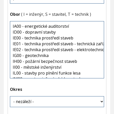
Obor
( I = inženýr, S = stavitel, T = technik )
Okres