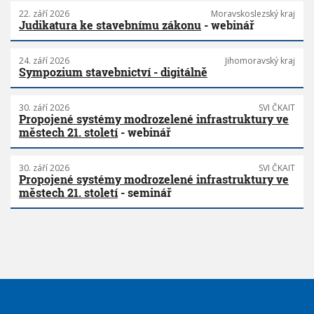
22. září 2026
Moravskoslezský kraj
Judikatura ke stavebnímu zákonu
- webinář
24. září 2026
Jihomoravský kraj
Sympozium stavebnictví - digitálně
30. září 2026
SVI ČKAIT
Propojené systémy modrozelené infrastruktury ve
městech 21. století
- webinář
30. září 2026
SVI ČKAIT
Propojené systémy modrozelené infrastruktury ve
městech 21. století
- seminář