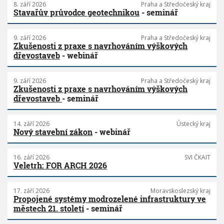
8. září 2026
Praha a Středočeský kraj
Stavařův průvodce geotechnikou
- seminář
9. září 2026
Praha a Středočeský kraj
Zkušenosti z praxe s navrhováním výškových
dřevostaveb
- webinář
9. září 2026
Praha a Středočeský kraj
Zkušenosti z praxe s navrhováním výškových
dřevostaveb
- seminář
14. září 2026
Ústecký kraj
Nový stavební zákon
- webinář
16. září 2026
SVI ČKAIT
Veletrh: FOR ARCH 2026
17. září 2026
Moravskoslezský kraj
Propojené systémy modrozelené infrastruktury ve
městech 21. století
- seminář