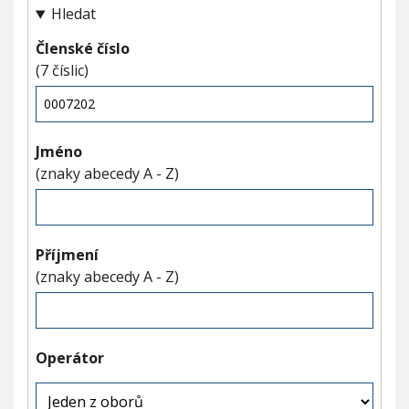
V
Hledat
h
I
G
u
A
Členské číslo
C
E
(7 číslic)
Jméno
(znaky abecedy A - Z)
Příjmení
(znaky abecedy A - Z)
Operátor